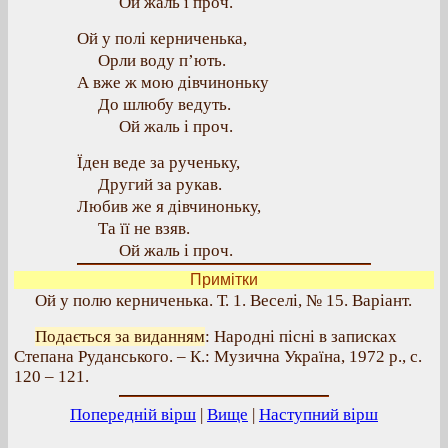
Ой жаль і проч.
Ой у полі керниченька,
Орли воду п’ють.
А вже ж мою дівчиноньку
До шлюбу ведуть.
Ой жаль і проч.
Їден веде за рученьку,
Другий за рукав.
Любив же я дівчиноньку,
Та її не взяв.
Ой жаль і проч.
Примітки
Ой у полю керниченька. Т. 1. Веселі, № 15. Варіант.
Подається за виданням
: Народні пісні в записках
Степана Руданського. – К.: Музична Україна, 1972 р., с.
120 – 121.
Попередній вірш
|
Вище
|
Наступний вірш