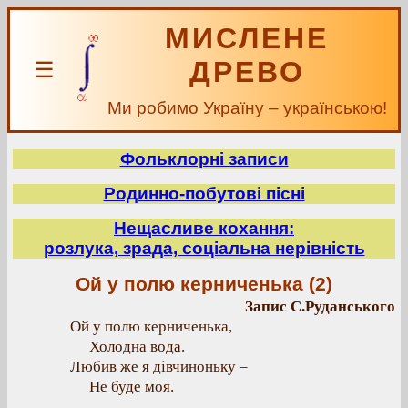
МИСЛЕНЕ
ДРЕВО
☰
Ми робимо Україну – українською!
Фольклорні записи
Родинно-побутові пісні
Нещасливе кохання:
розлука, зрада, соціальна нерівність
Ой у полю керниченька (2)
Запис С.Руданського
Ой у полю керниченька,
Холодна вода.
Любив же я дівчиноньку –
Не буде моя.