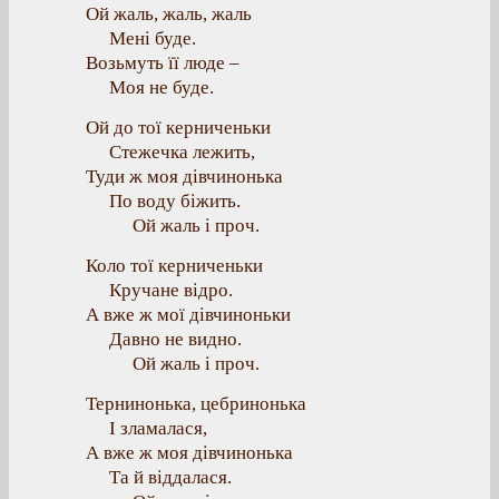
Ой жаль, жаль, жаль
Мені буде.
Возьмуть її люде –
Моя не буде.
Ой до тої керниченьки
Стежечка лежить,
Туди ж моя дівчинонька
По воду біжить.
Ой жаль і проч.
Коло тої керниченьки
Кручане відро.
А вже ж мої дівчиноньки
Давно не видно.
Ой жаль і проч.
Тернинонька, цебринонька
І зламалася,
А вже ж моя дівчинонька
Та й віддалася.