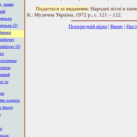
ви, мами
Подається за виданням
: Народні пісні в зап
ний
К.: Музична Україна, 1972 р., с. 121 – 122.
ченька
енька (2)
Попередній вірш
|
Вище
|
Наст
березі
горбочку
орбочку (2)
аті
к полинеш
порозі
рявий
що то
на
иби ходила
о броду
а
о
нька