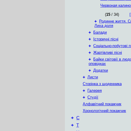
Червоная калино
(
15
/ 34)
[
+
Родинне життя. С
Лиха доля
+
Балади
+
Історичні пісні
+
Соціально-побутові п
+
Жартівливі пісні
+
Байки світовії в люд
оповідках
+
Додатки
+
Листи
Сторінка з щоденника
+
Галерея
+
Студії
Алфавітний покажчик
Хронологічний покажчик
+
С
+
Т