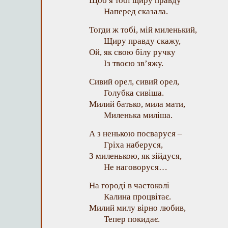
Щоб я тобі щиру правду
Наперед сказала.
Тогди ж тобі, мій миленький,
Щиру правду скажу,
Ой, як свою білу ручку
Із твоєю зв’яжу.
Сивий орел, сивий орел,
Голубка сивіша.
Милий батько, мила мати,
Миленька миліша.
А з ненькою посваруся –
Гріха наберуся,
З миленькою, як зійдуся,
Не наговоруся…
На городі в частоколі
Калина процвітає.
Милий милу вірно любив,
Тепер покидає.