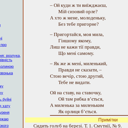
– Ой куди ж ти виїжджаєш,
Мій сизовий орле?
А хто ж мене, молоденьку,
Без тебе пригорне?
я
– Пригортайся, моя мила,
ні
Гіншому якому,
 про
Лиш не кажи тії правди,
Що мені самому.
я: розлука,
івність
– Як же ж мені, миленький,
 долиною
Правди не сказати, –
овонька
Стою вечір, стою другий,
Тебе не видати.
чку
Ой на ставу, на ставочку,
жу
Ой там рибка в’ється,
ь буйні
А миленька за миленьким
д хату
Як орлиця б’ється.
куреня
оджаю
Примітки
Сидить голуб на березі. Т. 1. Смутнії, № 9.
окого