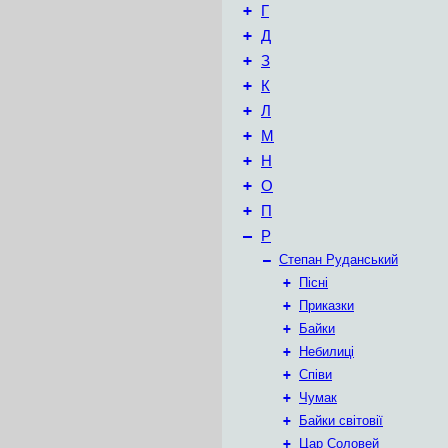
+
Г
+
Д
+
З
+
К
+
Л
+
М
+
Н
+
О
+
П
–
Р
–
Степан Руданський
+
Пісні
+
Приказки
+
Байки
+
Небилиці
+
Співи
+
Чумак
+
Байки світовії
+
Цар Соловей