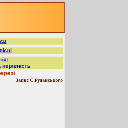
иси
пісні
ня:
 нерівність
ерезі
Запис С.Руданського