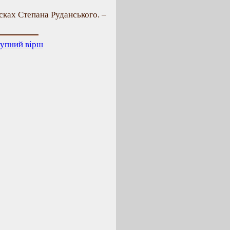
исках Степана Руданського. –
упний вірш