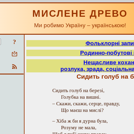
МИСЛЕНЕ ДРЕВО
Ми робимо Україну – українською!
?
Фольклорні зап
Родинно-побутові 
Нещасливе кохан
розлука, зрада, соціальна
Сидить голуб на б
Сидить голуб на березі,
Голубка на вишні.
– Скажи, скажи, серце, правду,
Що маєш на мислі?
– Хіба ж би я дурна була,
Розуму не мала,