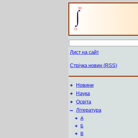
Лист на сайт
Стрічка новин (RSS)
+
Новини
+
Наука
+
Освіта
–
Література
+
А
+
Б
+
В