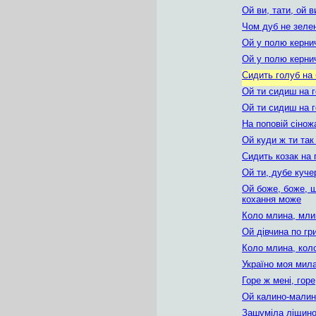
Ой ви, тати, ой 
Чом дуб не зеле
Ой у полю керни
Ой у полю кернич
Сидить голуб на 
Ой ти сидиш на 
Ой ти сидиш на г
На поповій сінож
Ой куди ж ти та
Сидить козак на 
Ой ти, дубе куче
Ой боже, боже, 
кохання може
Коло млина, мли
Ой дівчина по гр
Коло млина, кол
Україно моя мил
Горе ж мені, горе
Ой калино-малин
Зашуміла ліщино