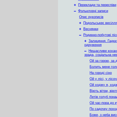
+
Переклади та переспіви
–
Фольклорні записи
Опис рукописів
+
Подольськеє весілл
+
Веснянки
–
Родинно-побутові піс
+
Залицяння. Гадки
одруження
–
Нещасливе коханн
зрада, соціальна нер
Ой за горою, за
Болить мене гол
На городі сіно
Ой у лісі, у лісо
Ой ходжу я, ход
Віють вітри, віют
Летів голуб пона
Ой час-пора до 
По садочку пох
Боже, з неба вис