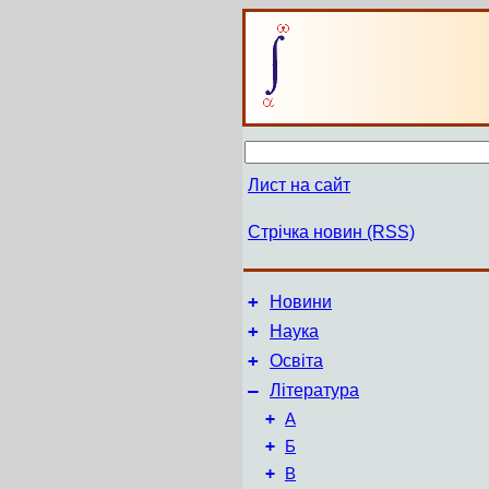
Лист на сайт
Стрічка новин (RSS)
+
Новини
+
Наука
+
Освіта
–
Література
+
А
+
Б
+
В