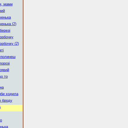
ви, мами
ний
ченька
енька (2)
березі
горбочку
орбочку (2)
аті
к полинеш
порозі
рявий
що то
на
иби ходила
о броду
а
о
нька