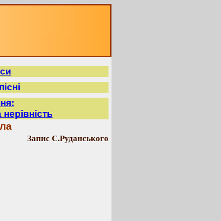
иси
пісні
ня:
 нерівність
ила
Запис С.Руданського