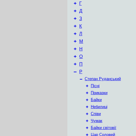
+
Г
+
Д
+
З
+
К
+
Л
+
М
+
Н
+
О
+
П
–
Р
–
Степан Руданський
+
Пісні
+
Приказки
+
Байки
+
Небилиці
+
Співи
+
Чумак
+
Байки світовії
+
Цар Соловей