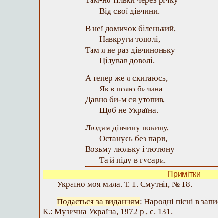
Там-но тільки через річку
Від свої дівчини.
В неї домичок біленький,
Навкруги тополі,
Там я не раз дівчиноньку
Цілував доволі.
А тепер же я скитаюсь,
Як в полю билина.
Давно би-м ся утопив,
Щоб не Україна.
Людям дівчину покину,
Останусь без пари,
Возьму люльку і тютюну
Та й піду в гусари.
Примітки
Україно моя мила. Т. 1. Смутнії, № 18.
Подається за виданням
: Народні пісні в зап
К.: Музична Україна, 1972 р., с. 131.