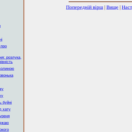
Попередній вірш
|
Вище
|
Наст
я
ні
 про
я: розлука,
івність
 долиною
овонька
чку
жу
ь буйні
д хату
куреня
оджаю
окого