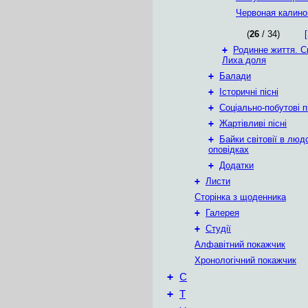
Червоная калино
(
26
/ 34)
[
+
Родинне життя. С
Лиха доля
+
Балади
+
Історичні пісні
+
Соціально-побутові п
+
Жартівливі пісні
+
Байки світовії в люд
оповідках
+
Додатки
+
Листи
Сторінка з щоденника
+
Галерея
+
Студії
Алфавітний покажчик
Хронологічний покажчик
+
С
+
Т