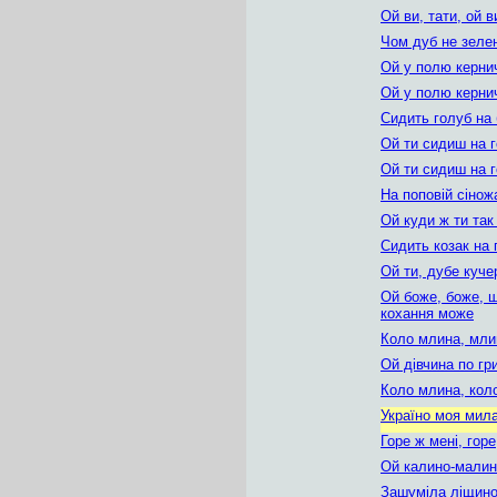
Ой ви, тати, ой 
Чом дуб не зеле
Ой у полю керни
Ой у полю кернич
Сидить голуб на 
Ой ти сидиш на 
Ой ти сидиш на г
На поповій сінож
Ой куди ж ти та
Сидить козак на 
Ой ти, дубе куче
Ой боже, боже, 
кохання може
Коло млина, мли
Ой дівчина по гр
Коло млина, кол
Україно моя мил
Горе ж мені, горе
Ой калино-малин
Зашуміла ліщино