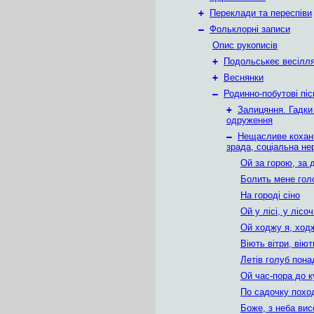
+
Переклади та переспіви
–
Фольклорні записи
Опис рукописів
+
Подольськеє весілл
+
Веснянки
–
Родинно-побутові піс
+
Залицяння. Гадки
одруження
–
Нещасливе коханн
зрада, соціальна нер
Ой за горою, за
Болить мене гол
На городі сіно
Ой у лісі, у лісо
Ой ходжу я, ход
Віють вітри, віют
Летів голуб пона
Ой час-пора до 
По садочку пох
Боже, з неба вис