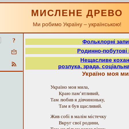
МИСЛЕНЕ ДРЕВО
Ми робимо Україну – українською!
?
Фольклорні зап
Родинно-побутові 
Нещасливе кохан
розлука, зрада, соціальна
Україно моя м
Україно моя мила,
Краю пам’ятливий,
Там любив я дівчиноньку,
Там я був щасливий.
Жив собі в малім містечку
Вкруг свої родини,