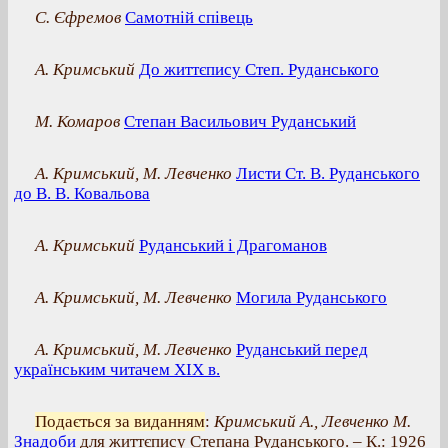
С. Єфремов
Самотній співець
А. Кримський
До життєпису Степ. Руданського
М. Комаров
Степан Васильович Руданський
А. Кримський, М. Левченко
Листи Ст. В. Руданського
до В. В. Ковальова
А. Кримський
Руданський і Драгоманов
А. Кримський, М. Левченко
Могила Руданського
А. Кримський, М. Левченко
Руданський перед
українським читачем XIX в.
Подається за виданням
:
Кримський А., Левченко М.
Знадоби
для життєпису Степана Руданського. – К.: 1926