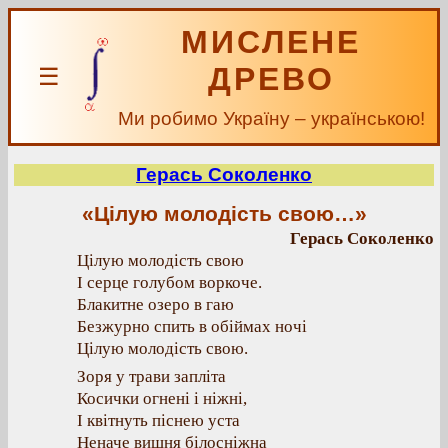
МИСЛЕНЕ
ДРЕВО
☰
Ми робимо Україну – українською!
Герась Соколенко
«Цілую молодість свою…»
Герась Соколенко
Цілую молодість свою
І серце голубом воркоче.
Блакитне озеро в гаю
Безжурно спить в обіймах ночі
Цілую молодість свою.
Зоря у трави запліта
Косички огнені і ніжні,
І квітнуть піснею уста
Неначе вишня білосніжна