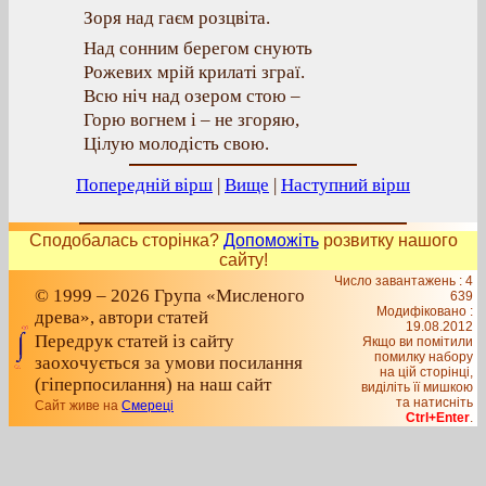
Зоря над гаєм розцвіта.
Над сонним берегом снують
Рожевих мрій крилаті зграї.
Всю ніч над озером стою –
Горю вогнем і – не згоряю,
Цілую молодість свою.
Попередній вірш
|
Вище
|
Наступний вірш
Сподобалась сторінка?
Допоможіть
розвитку нашого
сайту!
Число завантажень : 4
© 1999 – 2026 Група «Мисленого
639
Модифіковано :
древа», автори статей
19.08.2012
Передрук статей із сайту
Якщо ви помітили
помилку набору
заохочується за умови посилання
на цiй сторiнцi,
(гіперпосилання) на наш сайт
видiлiть її мишкою
та натисніть
Сайт живе на
Смереці
Ctrl+Enter
.