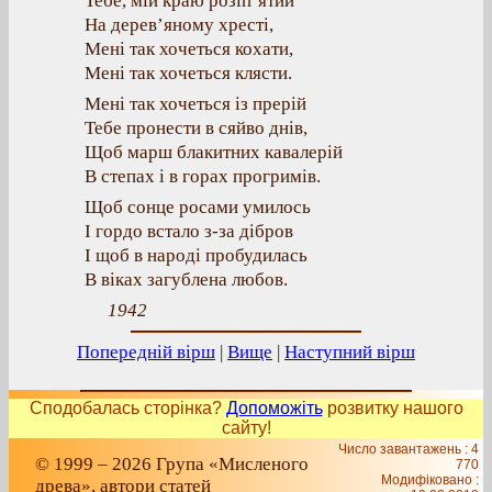
Тебе, мій краю розіп’ятий
На дерев’яному хресті,
Мені так хочеться кохати,
Мені так хочеться клясти.
Мені так хочеться із прерій
Тебе пронести в сяйво днів,
Щоб марш блакитних кавалерій
В степах і в горах прогримів.
Щоб сонце росами умилось
І гордо встало з-за дібров
І щоб в народі пробудилась
В віках загублена любов.
1942
Попередній вірш
|
Вище
|
Наступний вірш
Сподобалась сторінка?
Допоможіть
розвитку нашого
сайту!
Число завантажень : 4
© 1999 – 2026 Група «Мисленого
770
Модифіковано :
древа», автори статей