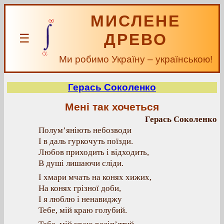
МИСЛЕНЕ
ДРЕВО
☰
Ми робимо Україну – українською!
Герась Соколенко
Мені так хочеться
Герась Соколенко
Полум’яніють небозводи
І в даль гуркочуть поїзди.
Любов приходить і відходить,
В душі лишаючи сліди.
І хмари мчать на конях хижих,
На конях грізної доби,
І я люблю і ненавиджу
Тебе, мій краю голубий.