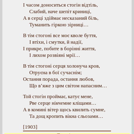
І часом доноситься стогін відтіль,
Слабий, наче шепіт криниці,
А в серці здіймає несказаний біль,
Туманить гіркою зірниці…
В тім стогоні все моє кволе буття,
І втіхи, і смутки, й надії,
І прикре, побите в борінні життя,
І лихом розвіяні мрії…
В тім стогоні серця холонуча кров,
Отруєна в бої сучаснім;
Остання порада, остання любов,
Що в’яже з цим світом напасним…
Той стогін проймає, катує мене,
Рве серце нікчемне кліщами…
А в комині вітер щось квилить сумне,
Та дощ кропить вікна сльозами…
[1903]