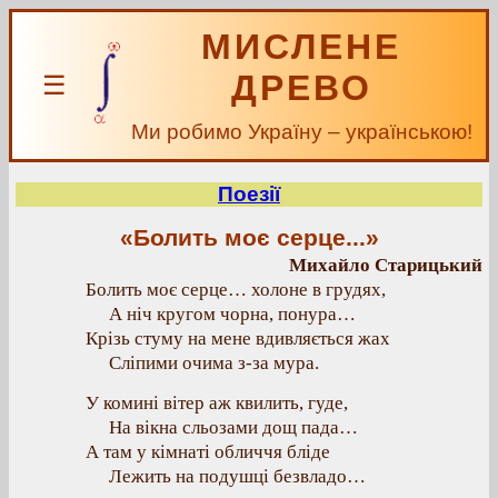
МИСЛЕНЕ
ДРЕВО
☰
Ми робимо Україну – українською!
Поезії
«Болить моє серце...»
Михайло Старицький
Болить моє серце… холоне в грудях,
А ніч кругом чорна, понура…
Крізь стуму на мене вдивляється жах
Сліпими очима з-за мура.
У комині вітер аж квилить, гуде,
На вікна сльозами дощ пада…
А там у кімнаті обличчя бліде
Лежить на подушці безвладо…