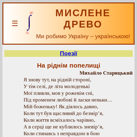
МИСЛЕНЕ
ДРЕВО
☰
Ми робимо Україну – українською!
Поезії
На ріднім попелищі
Михайло Старицький
Я знову тут, на рідній стороні,
У тім селі, де літа молоденькі
Мої пливли, мов у рожевім сні,
Під променем любові й ласки неньки…
Мій боженьку! Як діялось давно,
Коли тут був щасливий до безмір’я,
Коли життя всміхалось чарівно,
А в серці ще не кублилось зневір’я,
Коли стинавсь з неправдою в бою