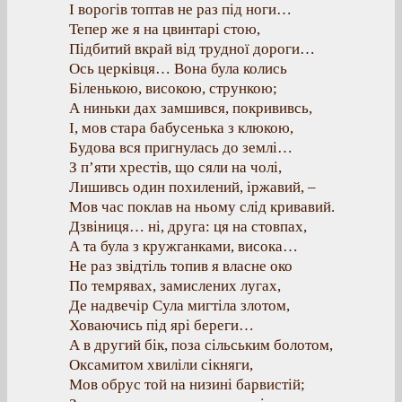
І ворогів топтав не раз під ноги…
Тепер же я на цвинтарі стою,
Підбитий вкрай від трудної дороги…
Ось церківця… Вона була колись
Біленькою, високою, стрункою;
А ниньки дах замшився, покрививсь,
І, мов стара бабусенька з клюкою,
Будова вся пригнулась до землі…
З п’яти хрестів, що сяли на чолі,
Лишивсь один похилений, іржавий, –
Мов час поклав на ньому слід кривавий.
Дзвіниця… ні, друга: ця на стовпах,
А та була з кружганками, висока…
Не раз звідтіль топив я власне око
По темрявах, замислених лугах,
Де надвечір Сула мигтіла злотом,
Ховаючись під ярі береги…
А в другий бік, поза сільським болотом,
Оксамитом хвиліли сікняги,
Мов обрус той на низині барвистій;