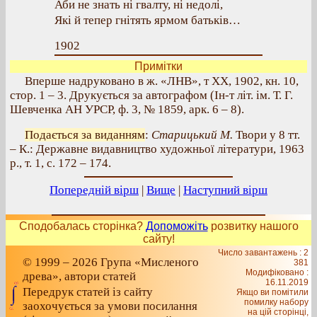
Аби не знать ні гвалту, ні недолі,
Які й тепер гнітять ярмом батьків…
1902
Примітки
Вперше надруковано в ж. «ЛНВ», т XX, 1902, кн. 10,
стор. 1 – 3. Друкується за автографом (Ін-т літ. ім. Т. Г.
Шевченка АН УРСР, ф. 3, № 1859, арк. 6 – 8).
Подається за виданням
:
Старицький М.
Твори у 8 тт.
– К.: Державне видавництво художньої літератури, 1963
р., т. 1, с. 172 – 174.
Попередній вірш
|
Вище
|
Наступний вірш
Сподобалась сторінка?
Допоможіть
розвитку нашого
сайту!
Число завантажень : 2
© 1999 – 2026 Група «Мисленого
381
Модифіковано :
древа», автори статей
16.11.2019
Передрук статей із сайту
Якщо ви помітили
помилку набору
заохочується за умови посилання
на цiй сторiнцi,