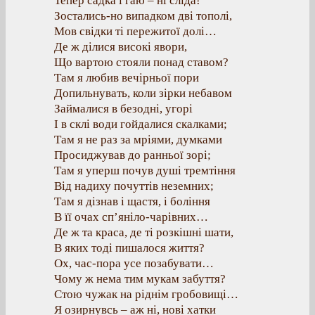
Тепер садка і гаю – ні сліда!
Зостались-но випадком дві тополі,
Мов свідки ті пережитої долі…
Де ж ділися високі явори,
Що вартою стояли понад ставом?
Там я любив вечірньої пори
Допильнувать, коли зірки небавом
Займалися в безодні, угорі
І в склі води гойдалися скалками;
Там я не раз за мріями, думками
Просиджував до ранньої зорі;
Там я уперш почув душі тремтіння
Від надиху почуттів неземних;
Там я дізнав і щастя, і боління
В її очах сп’яніло-чарівних…
Де ж та краса, де ті розкішні шати,
В яких тоді пишалося життя?
Ох, час-пора усе позабувати…
Чому ж нема тим мукам забуття?
Стою чужак на ріднім гробовищі…
Я озирнувсь – аж ні, нові хатки