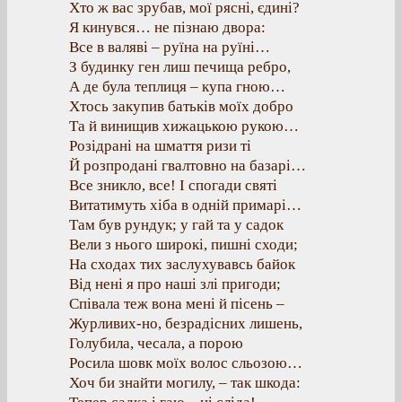
Хто ж вас зрубав, мої рясні, єдині?
Я кинувся… не пізнаю двора:
Все в валяві – руїна на руїні…
З будинку ген лиш печища ребро,
А де була теплиця – купа гною…
Хтось закупив батьків моїх добро
Та й винищив хижацькою рукою…
Розідрані на шмаття ризи ті
Й розпродані гвалтовно на базарі…
Все зникло, все! І спогади святі
Витатимуть хіба в одній примарі…
Там був рундук; у гай та у садок
Вели з нього широкі, пишні сходи;
На сходах тих заслухувавсь байок
Від нені я про наші злі пригоди;
Співала теж вона мені й пісень –
Журливих-но, безрадісних лишень,
Голубила, чесала, а порою
Росила шовк моїх волос сльозою…
Хоч би знайти могилу, – так шкода: