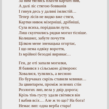
За ним тяглись плахти картаті нив,
А далі ліс стягою бовванів
І гинув десь у далині імлистій…
Тепер лісів не видко вже стяги,
Картки нивок мізерніші, дрібніші,
Сула всиха, порідшали луги,
Лиш скупчились рядки могил тісніше.
Колишнєє, забуте почуття
Цілком мене зненацька огортає,
І що нема одвіку вороття,
Із мрійної безодні виринає…
Ген, де оті запали могилки,
Я бавився з сільською дітворою:
Ховалися, тулялись, а весною
По бурчаках скрізь ставили млинки…
За цвинтарем, проміж зелених стін
Розлогих лип, вела у двір дорога;
Крізь тінь густу здаля світився він
І вабив всіх… Але ж то що? На бога!
Немає лип: одна верба стара!