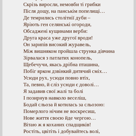
Скрізь виросли, немовби ті грибки
Після дощу, на панськім попелищі…
Де темрились столітнії дуби –
Яріють ген селянські огороди,
Обсаджені кущинами верби:
Друга краса уже другої вроди!
Он зарипів високий журавель,
Між вишняком пройшла струнка дівчина
Зірвалася з патлатих конопель,
Щебечучи, якась дрібна пташина,
Побіг ярком дзвінкий дитячий сміх…
Усюди рух, усюди повно втіх,
Та, певно, й сліз усюди є доволі…
Я задавив свої жалі та болі
І позирнув навколо веселіш,
Бодай сльоза й котилась за сльозою:
Померлого нічим не воскресиш,
Нове життя своєю йде чергою…
Вітаю ж я коханих спадщиків!
Ростіть, цвітіть і добувайтесь волі,