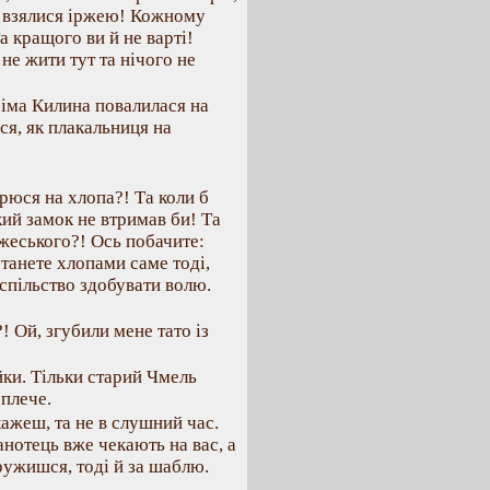
 взялися іржею! Кожному
а кращого ви й не варті!
 не жити тут та нічого не
сіма Килина повалилася на
ся, як плакальниця на
рюся на хлопа?! Та коли б
кий замок не втримав би! Та
Бжеського?! Ось побачите:
станете хлопами саме тоді,
оспільство здобувати волю.
! Ой, згубили мене тато із
ойки. Тільки старий Чмель
 плече.
кажеш, та не в слушний час.
анотець вже чекають на вас, а
ружишся, тоді й за шаблю.