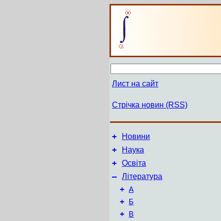
Лист на сайт
Стрічка новин (RSS)
+
Новини
+
Наука
+
Освіта
–
Література
+
А
+
Б
+
В