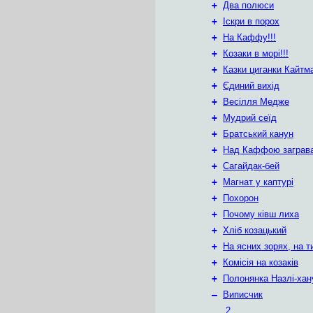
+
Два полюси
+
Іскри в порох
+
На Каффу!!!
+
Козаки в морі!!!
+
Казки циганки Кайтм
+
Єдиний вихід
+
Весілля Медже
+
Мудрий сеїд
+
Братський канун
+
Над Каффою заграв
+
Сагайдак-бей
+
Магнат у каптурі
+
Похорон
+
Почому ківш лиха
+
Хліб козацький
+
На ясних зорях, на т
+
Комісія на козаків
+
Полонянка Назлі-ха
–
Виписчик
2