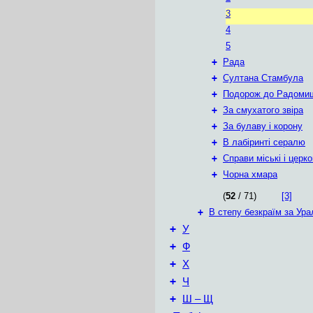
3
4
5
+
Рада
+
Султана Стамбула
+
Подорож до Радоми
+
За смухатого звіра
+
За булаву і корону
+
В лабіринті сералю
+
Справи міські і церко
+
Чорна хмара
(
52
/ 71)
[3]
+
В степу безкраїм за Ур
+
У
+
Ф
+
Х
+
Ч
+
Ш – Щ