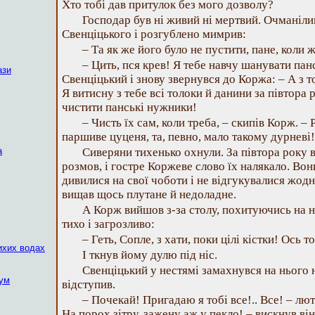
Хто тобі дав притулок без мого дозволу?
Господар був ні живий ні мертвий. Очманіли
Свенціцького і розгублено мимрив:
– Та як же його було не пустити, пане, коли 
– Цить, пся крев! Я тебе навчу шанувати пан
ази
Свенціцький і знову звернувся до Коржа: – А з 
Я витисну з тебе всі толоки й данини за півтора 
чистити панські нужники!
– Чисть їх сам, коли треба, – скипів Корж. – 
паршиве цуценя, та, певно, мало такому дурневі!
а
Сиверяни тихенько охнули. За півтора року в
розмов, і гостре Коржеве слово їх налякало. В
дивилися на свої чоботи і не відгукувалися жод
вищав щось плутане й недоладне.
А Корж вийшов з-за столу, похитуючись на н
тихо і загрозливо:
– Геть, Сопле, з хати, поки цілі кістки! Ось 
ихих водах
І ткнув йому дулю під ніс.
Свенціцький у нестямі замахнувся на нього н
нум
відступив.
– Почекай! Пригадаю я тобі все!.. Все! – лют
На порох зітру, зажену аж у пекло! – вискнув він