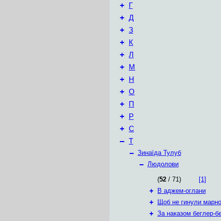
+
Г
+
Д
+
З
+
К
+
Л
+
М
+
Н
+
О
+
П
+
Р
+
С
–
Т
–
Зинаїда Тулуб
–
Людолови
(
52
/ 71)
[1]
+
В аджем-оглани
+
Щоб не гинули марно
+
За наказом беглер-б