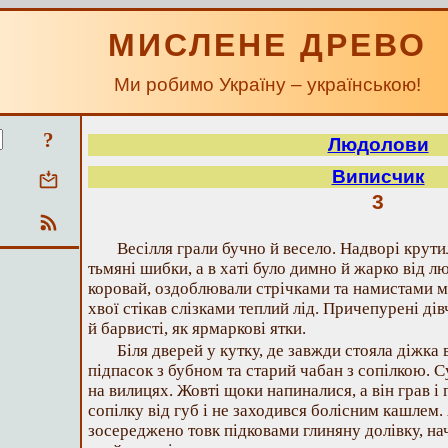
МИСЛЕНЕ ДРЕВО
Ми робимо Україну – українською!
?
Людолови
Виписчик
3
Весілля грали бучно й весело. Надворі крути
тьмяні шибки, а в хаті було димно й жарко від лю
коровай, оздоблювали стрічками та намистами мал
хвої стікав слізками теплий лід. Причепурені дів
й барвисті, як ярмаркові ятки.
Біля дверей у кутку, де завжди стояла діжка
підпасок з бубном та старий чабан з сопілкою. С
на вилицях. Жовті щоки напиналися, а він грав і 
сопілку від губ і не заходився болісним кашлем.
зосереджено товк підковами глиняну долівку, на