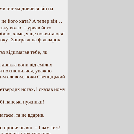
ми очима дивився він на
ж ие його хата? А тепер він…
ську волю, – урвав його
тобою, хаме, я ще поквитаюся!
року! Завтра ж на фільварок
Раз відшмагав тебе, як
ідвикла вони від смілих
они похнюпилися, уважно
ним словом, поки Свенціцький
етвердих ногах, і сказав йому
тобі панські нужники!
агаєм, та не вдарив,
о просичав він. – І вам теж!
 з порога і так грюкнув