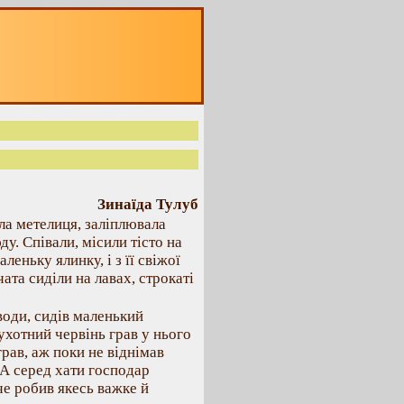
Зинаїда Тулуб
ла метелиця, заліплювала
ду. Співали, місили тісто на
еньку ялинку, і з її свіжої
чата сиділи на лавах, строкаті
 води, сидів маленький
ухотний червінь грав у нього
грав, аж поки не віднімав
 А серед хати господар
че робив якесь важке й