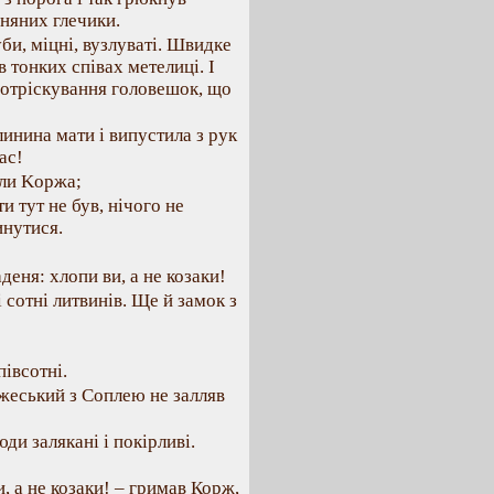
иняних глечики.
дуби, міцні, вузлуваті. Швидке
в тонких співах метелиці. І
 потріскування головешок, що
линина мати і випустила з рук
ас!
или Kopжа;
и тут не був, нічого не
инутися.
деня: хлопи ви, а не козаки!
 сотні литвинів. Ще й замок з
півсотні.
Бжеський з Соплею не залляв
ди залякані і покірливі.
, а не козаки! – гримав Корж,