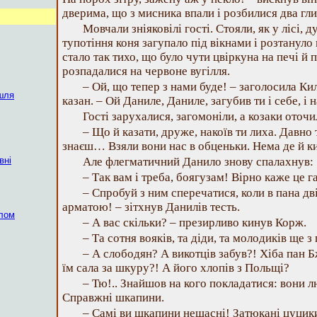
дверима, що з мисника впали і розбилися два гл
Мовчали зніяковілі гості. Стояли, як у лісі, 
тупотіння коня загупало під вікнами і розтануло 
стало так тихо, що було чути цвіркуна на печі й
розпадалися на червоне вугілля.
– Ой, що тепер з нами буде! – заголосила Ки
шля
казан. – Ой Даниле, Даниле, загубив ти і себе, і н
Гості зарухалися, загомоніли, а козаки оточ
– Що й казати, друже, накоїв ти лиха. Давно т
знаєш… Взяли вони нас в обценьки. Нема де й к
вні
Але флегматичний Данило знову спалахнув:
– Так вам і треба, боягузам! Вірно каже це га
– Спробуй з ним сперечатися, коли в пана дві
арматою! – зітхнув Данилів тесть.
алом
– А вас скільки? – презирливо кинув Корж.
– Та сотня вояків, та діди, та молодиків ще з 
– А слободян? А викотців забув?! Хіба пан 
їм сала за шкуру?! А його хлопів з Польщі?
– Тю!.. Знайшов на кого покладатися: вони лю
Справжні шкапини.
– Самі ви шкапини нещасні! Затюкані цуцики