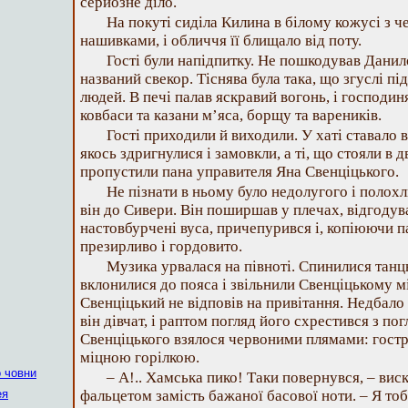
серйозне діло.
На покуті сиділа Килина в білому кожусі з 
нашивками, і обличчя її блищало від поту.
Гості були напідпитку. Не пошкодував Данил
названий свекор. Тіснява була така, що згуслі пі
людей. В печі палав яскравий вогонь, і господиня
ковбаси та казани м’яса, борщу та вареників.
Гості приходили й виходили. У хаті ставало в
якось здригнулися і замовкли, а ті, що стояли в 
пропустили пана управителя Яна Свенціцького.
Не пізнати в ньому було недолугого і полохл
він до Сивери. Він поширшав у плечах, відгодув
настовбурчені вуса, причепурився і, копіюючи п
презирливо і гордовито.
Музика урвалася на півноті. Спинилися танцю
вклонилися до пояса і звільнили Свенціцькому мі
Свенціцький не відповів на привітання. Недбало
він дівчат, і раптом погляд його схрестився з п
Свенціцького взялося червоними плямами: гостр
міцною горілкою.
 човни
– А!.. Хамська пико! Таки повернувся, – ви
ея
фальцетом замість бажаної басової ноти. – Я тобі