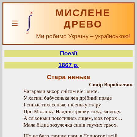
МИСЛЕНЕ
ДРЕВО
☰
Ми робимо Україну – українською!
Поезії
1867 р.
Стара ненька
Сидір Воробкевич
Чагарами вихор снігом віє і мете.
У хатині бабусенька лен дрібний пряде
І співає тихесенько пісеньку стару
Про Маланку-Наддністрянку гожу, молоду.
А слізоньки покотились лицем, мов горох…
Мала бідна зозулечка синів гнучих трьох,
Що не було гарним пари в Чорногорі всій.