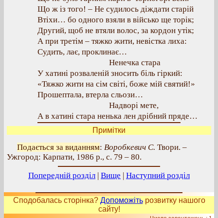
Що ж із того! – Не судилось діждати старій
Втіхи… бо одного взяли в військо ще торік;
Другий, щоб не втяли волос, за кордон утік;
А при третім – тяжко жити, невістка лиха:
Судить, лає, проклинає…
Ненечка стара
У хатині розваленій зносить біль гіркий:
«Тяжко жити на сім світі, боже мій святий!»
Прошептала, втерла сльози…
Надворі мете,
А в хатині стара ненька лен дрібний пряде…
Примітки
Подається за виданням
:
Воробкевич С.
Твори. –
Ужгород: Карпати, 1986 р., с. 79 – 80.
Попередній розділ
|
Вище
|
Наступний розділ
Сподобалась сторінка?
Допоможіть
розвитку нашого
сайту!