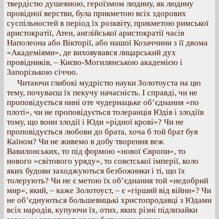
твердістю душевною, героїзмом людину, як людину
провідної верстви, була прикметою всіх здорових
суспільностей в період їх розквіту, прикметою римської
аристократії, Атен, англійської аристократії часів
Наполеона або Вікторії, або нашої Козаччини з її двома
«Академіями», де виховувався лицарський дух
провідників, – Києво-Могилянською академією і
Запорізькою січчю.
Читаючи глибокі мудрістю науки Золотоуста на цю
тему, почуваєш їх пекучу начасність. І справді, чи не
проповідується нині оте чудернацьке об’єднання «по
плоті», чи не проповідується толеранція Юдів і злодіїв
тому, що вони злодії і Юди «рідної крові»? Чи не
проповідується любови до брата, хоча б той брат був
Каїном? Чи не живемо в добу творення веж
Вавилонських, то під формою «нової Європи», то
нового «світового уряду», то совєтської імперії, коло
яких будови заходжуються безбожники і ті, що їх
толерують? Чи не є метою їх об’єднання той «недобрий
мир», який, – каже Золотоуст, – є «гірший від війни»? Чи
не об’єднуються большевицькі христопродавці з Юдами
всіх народів, купуючи їх, отих, яких різні підлизайки