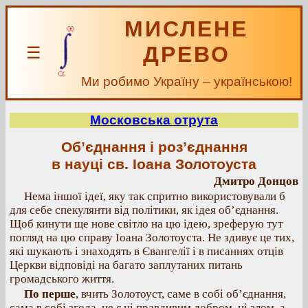
МИСЛЕНЕ
ДРЕВО
☰
Ми робимо Україну – українською!
Московська отрута
Об’єднання і роз’єднання
в науці св. Іоана Золотоуста
Дмитро Донцов
Нема іншої ідеї, яку так спритно використовували б
для себе спекулянти від політики, як ідея об’єднання.
Щоб кинути ще нове світло на цю ідею, зреферую тут
погляд на цю справу Іоана Золотоуста. Не здивує це тих,
які шукають і знаходять в Євангелії і в писаннях отців
Церкви відповіді на багато заплутаних питань
громадського життя.
По перше
, вчить Золотоуст, саме в собі об’єднання,
сама в собі згода, не є ні правдивим добром, ні злом, а