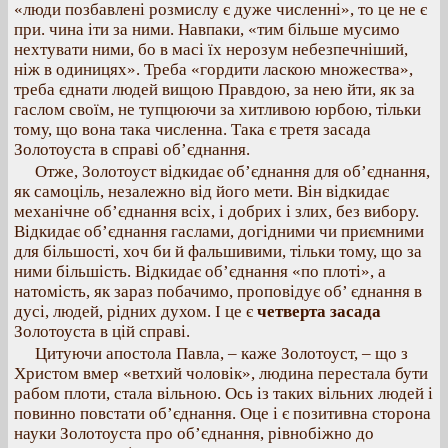
«люди позбавлені розмислу є дуже численні», то це не є
при. чина іти за ними. Навпаки, «тим більше мусимо
нехтувати ними, бо в масі їх нерозум небезпечніший,
ніж в одиницях». Треба «гордити ласкою множества»,
треба єднати людей вищою Правдою, за нею йти, як за
гаслом своїм, не тупцюючи за хитливою юрбою, тільки
тому, що вона така численна. Така є третя засада
Золотоуста в справі об’єднання.
Отже, Золотоуст відкидає об’єднання для об’єднання,
як самоціль, незалежно від його мети. Він відкидає
механічне об’єднання всіх, і добрих і злих, без вибору.
Відкидає об’єднання гаслами, догідними чи приємними
для більшості, хоч би й фальшивими, тільки тому, що за
ними більшість. Відкидає об’єднання «по плоті», а
натомість, як зараз побачимо, проповідує об’ єднання в
дусі, людей, рідних духом. І це є
четверта засада
Золотоуста в цій справі.
Цитуючи апостола Павла, – каже Золотоуст, – що з
Христом вмер «ветхий чоловік», людина перестала бути
рабом плоти, стала вільною. Ось із таких вільних людей і
повинно повстати об’єднання. Оце і є позитивна сторона
науки Золотоуста про об’єднання, рівнобіжно до