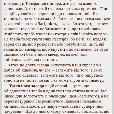
толеранції. Толеранція є добра, але для розкаяних
грішників. Але горе тій суспільності, яка примінює її до
злодіїв у своїм середовищі і до провокаторів!.. Яка
терпить їх на чолі громади!.. Бо через них розкладається
всяка спільнота. «Лагідність, – каже Золотоуст, – не все
корисна, так само і поблажливість», проти «лінивих і
недбалих» треба уживати «гострих слів і навіть погроз».
Не треба толерувати злих пастирів, бо це ті, які входять
серед овець, щоб розкрасти або погубити їх; це ті, які
входять до вівчарні, щоб впустити до неї вовка. Не буде
щасливою і безпечною вівчарня, на якої чолі
«об’єдналися» такі пастирі…
Отже це друга засада Золотоуста в цій справі: чи
добре об’єднання, чи зле, – залежить від того, з яких
людей складається; залежить від того, чи очищується
воно від нечисті і погані, яка може згубити спільноту.
Третя його засада
в цій справі, – це та, що
об’єднуватися треба в один гурт під стягом великої ідеї
(якою для Золотоуста є, очевидно, ідея Розп’ятого), а не
через потурання скороминучим ідейкам і бажанням
хитливої більшості, де панує «хаос ідей і суперечних
почувань». Що до нього хаосу схиляється більшість, що