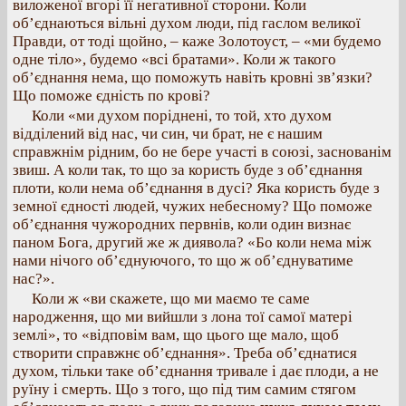
виложеної вгорі її негативної сторони. Коли
об’єднаються вільні духом люди, під гаслом великої
Правди, от тоді щойно, – каже Золотоуст, – «ми будемо
одне тіло», будемо «всі братами». Коли ж такого
об’єднання нема, що поможуть навіть кровні зв’язки?
Що поможе єдність по крові?
Коли «ми духом поріднені, то той, хто духом
відділений від нас, чи син, чи брат, не є нашим
справжнім рідним, бо не бере участі в союзі, заснованім
звиш. А коли так, то що за користь буде з об’єднання
плоти, коли нема об’єднання в дусі? Яка користь буде з
земної єдності людей, чужих небесному? Що поможе
об’єднання чужородних первнів, коли один визнає
паном Бога, другий же ж диявола? «Бо коли нема між
нами нічого об’єднуючого, то що ж об’єднуватиме
нас?».
Коли ж «ви скажете, що ми маємо те саме
народження, що ми вийшли з лона тої самої матері
землі», то «відповім вам, що цього ще мало, щоб
створити справжнє об’єднання». Треба об’єднатися
духом, тільки таке об’єднання тривале і дає плоди, а не
руїну і смерть. Що з того, що під тим самим стягом