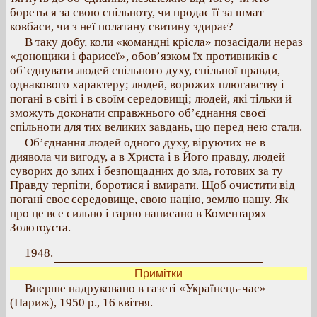
бореться за свою спільноту, чи продає її за шмат
ковбаси, чи з неї полатану свитину здирає?
В таку добу, коли «командні крісла» позасідали нераз
«донощики і фарисеї», обов’язком їх противників є
об’єднувати людей спільного духу, спільної правди,
однакового характеру; людей, ворожих плюгавству і
погані в світі і в своїм середовищі; людей, які тільки й
зможуть доконати справжнього об’єднання своєї
спільноти для тих великих завдань, що перед нею стали.
Об’єднання людей одного духу, віруючих не в
диявола чи вигоду, а в Христа і в Його правду, людей
суворих до злих і безпощадних до зла, готових за ту
Правду терпіти, боротися і вмирати. Щоб очистити від
погані своє середовище, свою націю, землю нашу. Як
про це все сильно і гарно написано в Коментарях
Золотоуста.
1948.
Примітки
Вперше надруковано в газеті «Українець-час»
(Париж), 1950 р., 16 квітня.