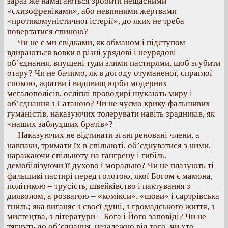
зараз же намагаються зробити нещасними
«схизофреніками», або невинними жертвами
«протикомуністичної істерії», до яких не треба
повертатися спиною?
Чи не є ми свідками, як обманом і підступом
вдираються вовки в різні урядові і неурядові
об’єднання, впущені туди злими пастирями, щоб згубити
отару? Чи не бачимо, як в догоду отуманеної, спраглої
спокою, жратви і видовищ юрби модерних
мегалополісів, осліплі проводирі шукають миру і
об’єднання з Сатаною? Чи не чуємо крику фальшивих
гуманістів, наказуючих толерувати навіть зрадників, як
«наших заблудших братів»?
Наказуючих не відтинати згангреновані члени, а
навпаки, тримати їх в спільноті, об’єднуватися з ними,
наражаючи спільноту на гангрену і гибіль,
демобілізуючи її духово і морально? Чи не плазують ті
фальшиві пастирі перед голотою, якої Богом є мамона,
політикою – трусість, швейківство і пактування з
дияволом, а розвагою – «комікси», «шови» і сартрівська
гниль; яка виганяє з своєї душі, з громадського життя, з
мистецтва, з літератури – Бога і Його заповіді? Чи не
тягнуть до об’єднання, незалежно від того, чи хто