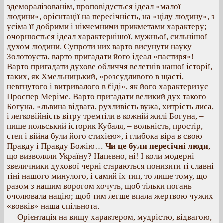
здеморалізованім, проповідується ідеал «малої
людини», орієнтації на пересічність, на «цілу людину», з
усіма її добрими і нікчемними прикметами характеру;
очорнюється ідеал характернішої, мужньої, сильнішої
духом людини. Супроти них варто висунути науку
Золотоуста, варто пригадати його ідеал «пастиря»!
Варто пригадати духове обличчя велетнів нашої історії,
таких, як Хмельницький, «розсудливого в щасті,
невгнутого і витривалого в біді», як його характеризує
Проспер Меріме. Варто пригадати великий дух такого
Богуна, «львина відвага, рухливість вужа, хитрість лиса,
і легковійність вітру тремтіли в кожній жилі Богуна, –
пише польський історик Кубаля, – вольність, простір,
степ і війна були його стихією», і глибока віра в свою
Правду і Правду Божію…
Чи це були пересічні люди
,
що визволяли Україну? Напевно, ні! І коли модерні
звеличники духової черні стараються понизити ті славні
тіні нашого минулого, і самий їх тип, то лише тому, що
разом з нашим ворогом хочуть, щоб тільки погань
очолювала націю; щоб тим легше впала жертвою чужих
«вовків» наша спільнота.
Орієнтація на вищу характером, мудрістю, відвагою,