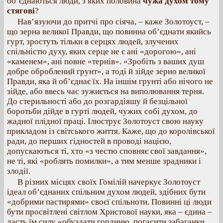
об’єднаються люди, з яких половина
чужа духом тому
стягові
?
Нав’язуючи до притчі про сіяча, – каже Золотоуст, –
що зерна великої Правди, що повинна об’єднати якийсь
гурт, зростуть тільки в серцях людей, злучених
спільністю духу, яких серце не є ані «дорогою», ані
«каменем», ані повне «тернів». «Зробіть з ваших душ
добре оброблений грунт», а тоді й зійде зерно великої
Правди, яка й об’єднає їх. На іншім грунті або нічого не
зійде, або ввесь час зужиється на виполювання терня.
До стерильності або до розгардіяшу й безцільної
боротьби дійде в гурті людей, чужих собі духом, до
жадної плідної праці. Ілюструє Золотоуст свою науку
прикладом із світського життя. Каже, що до королівської
ради, до перших гідностей в проводі нацією,
допускаються ті, хто «з честю сповняє свої завдання»,
не ті, які «роблять помилки», а тим менше зрадники і
злодії.
В різних місцях своїх Гомілій начеркує Золотоуст
ідеал об’єднаних спільним духом людей, здібних бути
«добрими пастирями» своєї спільноти. Повинні ці люди
бути просвітлені світлом Христової науки, яка – єдина –
дасть їм силу «обуздати гординю, погасити забаганки,