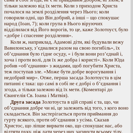
тільки залежно від їх мети. Коли з приходом Христа
почалося на землі розділення через Нього; коли
говорили одні, що Він добрий, а інші – що спокушає
народ (Іоан, 7); коли група в Нього віруючих
відділилася від Його ворогів, то це, каже Золотоуст, було
«добре і спасенне розділення».
Коли ж, наприклад, Адамові діти, які будували вежу
Вавилонську, з’єдналися разом на свою погибіль», їх
об’єднання було гідне осуду, « і були вони роз’єднай і,
хоча і проти волі, для їх же добра і користі». Коли Юда
робив «об’єднання» з жидами, щоб погубити Христа,
теж поступав зле. «Може бути добре ворогування і
недобрий мир». Отже, перша засада Золотоуста в цім
питанні є така: що самі в собі не є добрі о б’єднання і
згода, а тільки залежно від їх мети. (Коментарі до
Євангелія Св. Іоана і Матвія).
Друга засада
Золотоуста в цій справі є та, що, чи
об’єднання добре чи ні, це залежить від того, з кого воно
складається. Він застерігається проти приймання до
гурту всякого, проти об’єднання з усіма. Сказав
Христос, що ліпше вирвати око, що спокушає нас, або
відтяти руку, ніж дати через них загинути всьому тілу.