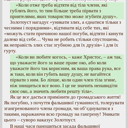
«Коли отже треба відтяти від тіла члени, які
гублять його, то тим більше треба пірвати з
приятелями, яких товариство може згубити душу».
Золотоуст нагадує «уникати злих, а єднатися тільки з
чесними і порядними», відтинати від себе тих, які
«можуть стати причиною нашої погуби, відтяти і кинути
далеко від себе… Чума не робить стільки спустошень,
як неправість злих стає згубною для їх друзів» і для їх
гурту.
«Коли ви любите когось, – каже Христос, – аж так,
що уважаєте його за ваше праве око, або коли
уважаєте його так корисним, як ваша права рука, все
ж таки, коли він губить вашу душу, не вагайтеся
пірвати з ним. Бо ліпше, коли один член тіла згине,
ніж знищиться все воно. І це не значить ненавидіти
своє око, а значить любити решту тіла».
Як це все дається примінити до громадського життя!
Як погубно, з почуття фальшивої гуманності, толерувати
згангренованого члена громади, чи об’єднуватися з
такими, наражаючи всю громаду на гангрену! Уникати
цього – суворо наказує Золотоуст.
В наші часи паношиться засада фальшивої