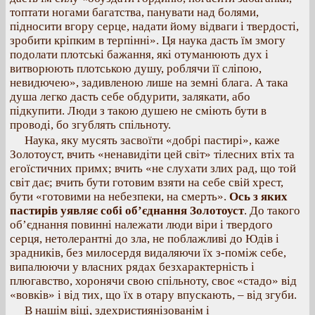
топтати ногами багатства, панувати над болями,
підносити вгору серце, надати йому відваги і твердості,
зробити кріпким в терпінні». Ця наука дасть їм змогу
подолати плотські бажання, які отуманюють дух і
витворюють плотською душу, роблячи її сліпою,
невидючею», задивленою лише на земні блага. А така
душа легко дасть себе обдурити, залякати, або
підкупити. Люди з такою душею не сміють бути в
проводі, бо згублять спільноту.
Наука, яку мусять засвоїти «добрі пастирі», каже
Золотоуст, вчить «ненавидіти цей світ» тілесних втіх та
егоїстичних примх; вчить «не слухати злих рад, що той
світ дає; вчить бути готовим взяти на себе свій хрест,
бути «готовими на небезпеки, на смерть».
Ось з яких
пастирів уявляє собі об’єднання Золотоуст
. До такого
об’єднання повинні належати люди віри і твердого
серця, нетолерантні до зла, не поблажливі до Юдів і
зрадників, без милосердя видаляючи їх з-поміж себе,
випалюючи у власних рядах безхарактерність і
плюгавство, хоронячи свою спільноту, своє «стадо» від
«вовків» і від тих, що їх в отару впускають, – від згуби.
В нашім віці, здехристиянізованім і