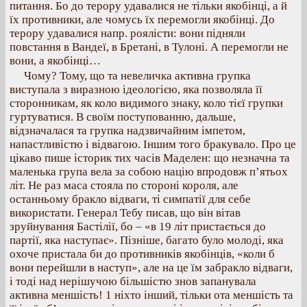
питання. Бо до терору удавалися не тільки якобінці, а й
їх противники, але чомусь їх перемогли якобінці. До
терору удавалися напр. роялісти: вони підняли
повстання в Вандеї, в Бретані, в Тулоні. А перемогли не
вони, а якобінці…
Чому? Тому, що та невеличка активна групка
виступала з виразною ідеологією, яка позволяла її
сторонникам, як коло видимого знаку, коло тієї групки
гуртуватися. В своїм поступованню, дальше,
відзначалася та групка надзвичайним імпетом,
напастливістю і відвагою. Іншим того бракувало. Про це
цікаво пише історик тих часів Маделен: що незначна та
маленька група вела за собою націю впродовж п’ятьох
літ. Не раз маса стояла по стороні короля, але
останньому бракло відваги, ті симпатії для себе
використати. Генерал Тебу писав, що він вітав
зруйнування Бастілії, бо – «в 19 літ пристається до
партії, яка наступає». Пізніше, багато було молоді, яка
охоче пристала би до противників якобінців, «коли б
вони перейшли в наступ», але на це їм забракло відваги,
і тоді над нерішучою більшістю знов запанувала
активна меншість! 1 ніхто інший, тільки ота меншість та