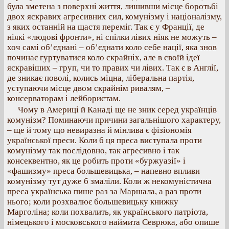
була зметена з поверхні життя, лишивши місце боротьбі
двох яскравих агресивних сил, комунізму і націоналізму,
з яких останній на щастя переміг. Так є у Франції, де
ніякі «людові фронти», ні спілки лівих ніяк не можуть –
хоч самі об’єднані – об’єднати коло себе нації, яка знов
починає гуртуватися коло скрайніх, але в своїй ідеї
яскравіших – груп, чи то правих чи лівих. Так є в Англії,
де зникає поволі, колись міцна, ліберальна партія,
уступаючи місце двом скрайнім ривалям, –
консерваторам і лейбористам.
Чому в Америці й Канаді ще не зник серед українців
комунізм? Поминаючи причини загальнішого характеру,
– ще й тому що невиразна й мінлива є фізіономія
української преси. Коли б ця преса виступала проти
комунізму так послідовно, так агресивно і так
консеквентно, як це робить проти «буржуазії» і
«фашизму» преса большевицька, – напевно впливи
комунізму тут дуже б змаліли. Коли ж некомуністична
преса українська пише раз за Маршала, а раз проти
нього; коли розхвалює большевицьку книжку
Марголіна; коли похвалить, як українського патріота,
німецького і московського наймита Севрюка, або опише