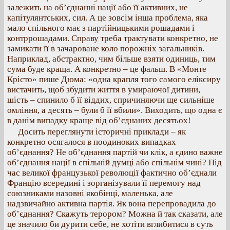
залежить на об’єднанні нації або її активних, не
капітулянтських, сил. А це зовсім інша проблема, яка
мало спільного має з партійницькими рошадами і
контррошадами. Справу треба трактувати конкретно, не
замикати її в зачароване коло порожніх загальників.
Наприклад, абстрактно, чим більше взяти одиниць, тим
сума буде краща. А конкретно – це фальш. В «Монте
Крісто» пише Дюма: «одна крапля того самого еліксиру
вистачить, щоб збудити життя в умираючої дитини,
шість – спинило б її віддих, спричиняючи ще сильніше
омління, а десять – були б її вбили». Виходить, що одна є
в данім випадку краще від об’єднаних десятьох!
Досить переглянути історичні приклади – як
конкретно осягалося в поодиноких випадках
об’єднання? Не об’єднання партій чи клік, а єдино важне
об’єднання нації в спільній думці або спільнім чині? Під
час великої французької революції фактично об’єднали
Францію всередині і зорганізували її перемогу над
союзниками назовні якобінці, маленька, але
надзвичайно активна партія. Як вона перепровадила до
об’єднання? Скажуть терором? Можна й так сказати, але
це значило би дурити себе, не хотіти вглибитися в суть