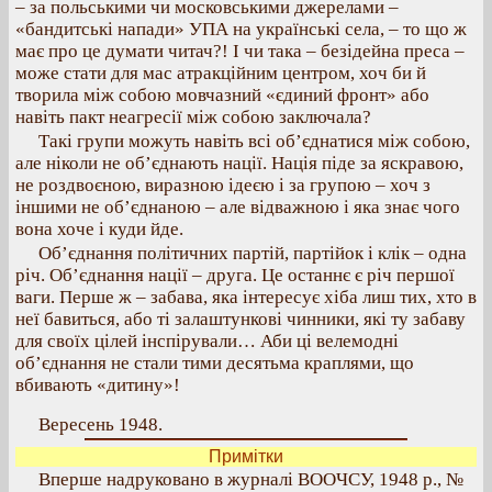
– за польськими чи московськими джерелами –
«бандитські напади» УПА на українські села, – то що ж
має про це думати читач?! І чи така – безідейна преса –
може стати для мас атракційним центром, хоч би й
творила між собою мовчазний «єдиний фронт» або
навіть пакт неагресії між собою заключала?
Такі групи можуть навіть всі об’єднатися між собою,
але ніколи не об’єднають нації. Нація піде за яскравою,
не роздвоєною, виразною ідеєю і за групою – хоч з
іншими не об’єднаною – але відважною і яка знає чого
вона хоче і куди йде.
Об’єднання політичних партій, партійок і клік – одна
річ. Об’єднання нації – друга. Це останнє є річ першої
ваги. Перше ж – забава, яка інтересує хіба лиш тих, хто в
неї бавиться, або ті залаштункові чинники, які ту забаву
для своїх цілей інспірували… Аби ці велемодні
об’єднання не стали тими десятьма краплями, що
вбивають «дитину»!
Вересень 1948.
Примітки
Вперше надруковано в журналі ВООЧСУ, 1948 р., №