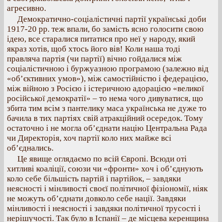
агресивно.
Демократично-соціалістичні партії українські доби
1917-20 pp. теж впали, бо замість ясно голосити свою
ідею, все старалися питатися про неї у народу, який
якраз хотів, щоб хтось його вів! Коли наша тоді
правляча партія (чи партії) вічно гойдалися між
соціалістичною і буржуазною програмою (залежно від
«об’єктивних умов»), між самостійністю і федерацією,
між війною з Росією і істеричною адорацією «великої
російської демократії» – то нема чого дивуватися, що
збита тим всім з пантелику маса українська не дуже то
бачила в тих партіях свій атракційний осередок. Тому
остаточно і не могла об’єднати націю Центральна Рада
чи Директорія, хоч партії коло них майже всі
об’єднались.
Це явище оглядаємо по всій Європі. Всюди оті
хитливі коаліції, союзи чи «фронти» хоч і об’єднують
коло себе більшість партій і партійок, – завдяки
неясності і мінливості своєї політичної фізіономії, ніяк
не можуть об’єднати довколо себе нації. Завдяки
мінливості і неясності і завдяки політичної трусості і
нерішучості. Так було в Іспанії – де місцева керенщина