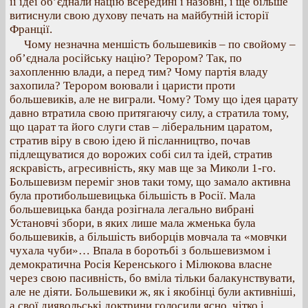
її ідеї об’єднали націю всередині і назовні, і ще більше
витиснули свою духову печать на майбутній історії
Франції.
Чому незначна меншість большевиків – по свойому –
об’єднала російську націю? Терором? Так, по
захопленню влади, а перед тим? Чому партія владу
захопила? Терором воювали і царисти проти
большевиків, але не виграли. Чому? Тому що ідея царату
давно втратила свою притягаючу силу, а стратила тому,
що царат та його слуги став – ліберальним царатом,
стратив віру в свою ідею й післанництво, почав
підлещуватися до ворожих собі сил та ідей, стратив
яскравість, агресивність, яку мав ще за Миколи 1-го.
Большевизм переміг знов таки тому, що замало активна
була протибольшевицька більшість в Росії. Мала
большевицька банда розігнала легально вибрані
Установчі збори, в яких лише мала жменька була
большевиків, а більшість виборців мовчала та «мовчки
чухала чуби»… Впала в боротьбі з большевизмом і
демократична Росія Керенського і Мілюкова власне
через свою пасивність, бо вміла тільки балакунствувати,
але не діяти. Большевики ж, як і якобінці були активніші,
а свої диявольські доктрини голосили ясно, чітко і