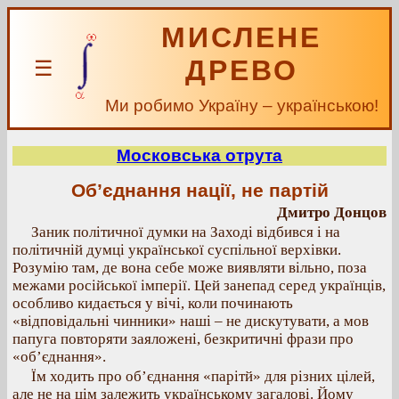
МИСЛЕНЕ
ДРЕВО
☰
Ми робимо Україну – українською!
Московська отрута
Об’єднання нації, не партій
Дмитро Донцов
Заник політичної думки на Заході відбився і на
політичній думці української суспільної верхівки.
Розумію там, де вона себе може виявляти вільно, поза
межами російської імперії. Цей занепад серед українців,
особливо кидається у вічі, коли починають
«відповідальні чинники» наші – не дискутувати, а мов
папуга повторяти заяложені, безкритичні фрази про
«об’єднання».
Їм ходить про об’єднання «парітй» для різних цілей,
але не на цім залежить українському загалові. Йому