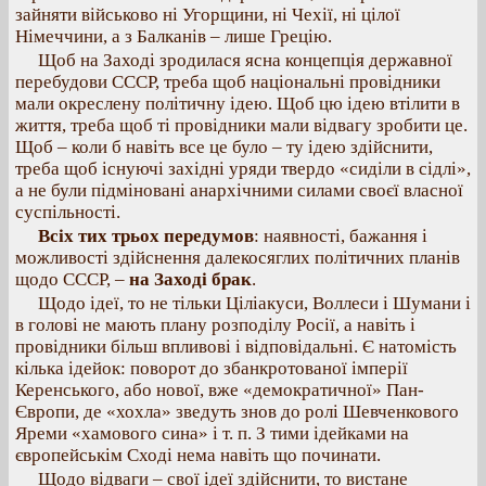
зайняти військово ні Угорщини, ні Чехії, ні цілої
Німеччини, а з Балканів – лише Грецію.
Щоб на Заході зродилася ясна концепція державної
перебудови СССР, треба щоб національні провідники
мали окреслену політичну ідею. Щоб цю ідею втілити в
життя, треба щоб ті провідники мали відвагу зробити це.
Щоб – коли б навіть все це було – ту ідею здійснити,
треба щоб існуючі західні уряди твердо «сиділи в сідлі»,
а не були підміновані анархічними силами своєї власної
суспільності.
Всіх тих трьох передумов
: наявності, бажання і
можливості здійснення далекосяглих політичних планів
щодо СССР, –
на Заході брак
.
Щодо ідеї, то не тільки Ціліакуси, Воллеси і Шумани і
в голові не мають плану розподілу Росії, а навіть і
провідники більш впливові і відповідальні. Є натомість
кілька ідейок: поворот до збанкротованої імперії
Керенського, або нової, вже «демократичної» Пан-
Європи, де «хохла» зведуть знов до ролі Шевченкового
Яреми «хамового сина» і т. п. З тими ідейками на
європейськім Сході нема навіть що починати.
Щодо відваги – свої ідеї здійснити, то вистане