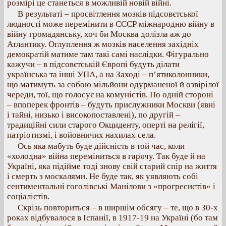
розмірі це станеться в можливій новій війні.
В результаті – просвітлення мозків підсовєтської
людності може перемінити в СССР міжнародню війну в
війну громадянську, хоч би Москва долізла аж до
Атлантику. Оглуплення ж мозків населення західніх
демократій матиме там такі самі наслідки. Фігурально
кажучи – в підсовєтській Європі будуть ділати
українська та інші УПА, а на Заході – п’ятиколонники,
що матимуть за собою мільйони одурманеної й озвірілої
череди, тої, що голосує на комуністів. По одній стороні
– впоперек фронтів – будуть прислужники Москви (явні
і тайні, низько і високопоставлені), по другій –
традиційні сили старого Окциденту, оперті на релігії,
патріотизмі, і войовничих нахилах села.
Ось яка мабуть буде дійсність в той час, коли
«холодна» війна переміниться в гарячу. Так буде й на
Україні, яка підійме тоді знову свій старий спір на життя
і смерть з москалями. Не буде так, як уявляють собі
сентиментальні гоголівські Манілови з «прогресистів» і
соціалістів.
Скрізь повториться – в ширшім обсягу – те, що в 30-х
роках відбувалося в Іспанії, в 1917-19 на Україні (бо там