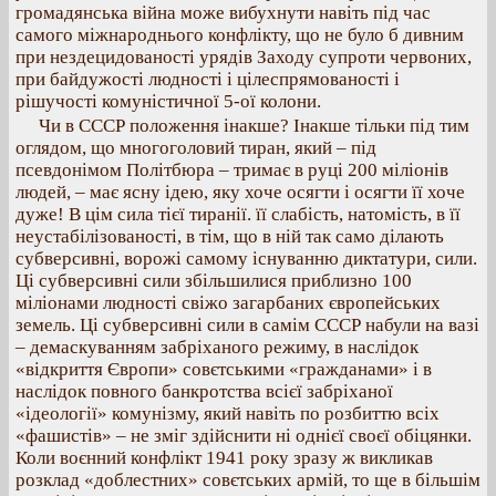
громадянська війна може вибухнути навіть під час
самого міжнароднього конфлікту, що не було б дивним
при нездецидованості урядів Заходу супроти червоних,
при байдужості людності і цілеспрямованості і
рішучості комуністичної 5-ої колони.
Чи в СССР положення інакше? Інакше тільки під тим
оглядом, що многоголовий тиран, який – під
псевдонімом Політбюра – тримає в руці 200 міліонів
людей, – має ясну ідею, яку хоче осягти і осягти її хоче
дуже! В цім сила тієї тиранії. її слабість, натомість, в її
неустабілізованості, в тім, що в ній так само ділають
субверсивні, ворожі самому існуванню диктатури, сили.
Ці субверсивні сили збільшилися приблизно 100
міліонами людності свіжо загарбаних європейських
земель. Ці субверсивні сили в самім СССР набули на вазі
– демаскуванням забріханого режиму, в наслідок
«відкриття Європи» совєтськими «гражданами» і в
наслідок повного банкротства всієї забріханої
«ідеології» комунізму, який навіть по розбиттю всіх
«фашистів» – не зміг здійснити ні однієї своєї обіцянки.
Коли воєнний конфлікт 1941 року зразу ж викликав
розклад «доблестних» совєтських армій, то ще в більшім