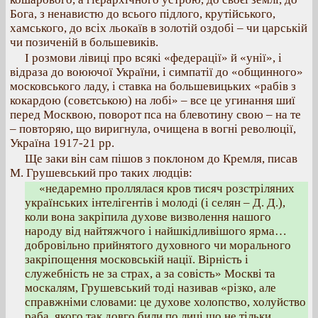
Бога, з ненавистю до всього підлого, крутійського,
хамського, до всіх льокаїв в золотій оздобі – чи царській
чи позиченій в большевиків.
І розмови лівиці про всякі «федерації» й «унії», і
відраза до воюючої України, і симпатії до «общинного»
московського ладу, і ставка на большевицьких «рабів з
кокардою (совєтською) на лобі» – все це угинання шиї
перед Москвою, поворот пса на блевотину свою – на те
– повторяю, що виригнула, очищена в вогні революції,
Україна 1917-21 pp.
Ще заки він сам пішов з поклоном до Кремля, писав
М. Грушевський про таких людців:
«недаремно проллялася кров тисяч розстріляних
українських інтелігентів і молоді (і селян – Д. Д.),
коли вона закріпила духове визволення нашого
народу від найтяжчого і найшкідливішого ярма…
добровільно прийнятого духовного чи морального
закріпощення московській нації. Вірність і
служебність не за страх, а за совість» Москві та
москалям, Грушевський тоді називав «різко, але
справжніми словами: це духове холопство, холуйство
раба, якого так довго били по лиці що не тільки