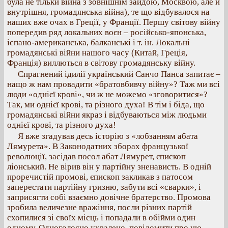
була не тільки війна з зовнішнім зайдою, Москвою, але й
внутрішня, громадянська війна), те що відбувалося на
наших вже очах в Греції, у Франції. Першу світову війну
попередив ряд локальних воєн – російсько-японська,
іспано-американська, балканські і т. ін. Локальні
громадянські війни нашого часу (Китай, Греція,
Франція) виллються в світову громадянську війну.
Спрагнений ідилії український Санчо Панса запитає –
нащо ж нам провадити «братовбивчу війну»? Таж ми всі
люди «однієї крові», чи ж не можемо «зговоритися»?
Так, ми однієї крові, та різного духа! В тім і біда, що
громадянські війни якраз і відбуваються між людьми
однієї крові, та різного духа!
Я вже згадував десь історію з «лобзанням абата
Лямурета». В Законодатних зборах французької
революції, засідав посол абат Лямурет, єпископ
ліонський. Не вірив він у партійну зненависть. В одній
проречистій промові, єпископ закликав з патосом
заперестати партійну гризню, забути всі «сварки», і
заприсягти собі взаємно довічне братерство. Промова
зробила величезне вражіння, посли різних партій
схопилися зі своїх місць і попадали в обійми один
одному. Одноголосно ухвалено, повідомити про цю