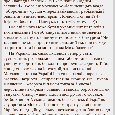
про «напади і грабіжі» УПА на нашім «біднім
селянині», якого аж московсько-большевицька влада
«оборонити» мусіла «перед зазіханням грабіжників і
бандитів» з визвольної армії (Лондон, 1 січня 1947,
Інформ. бюлетень Панчука, цит. з «Сурми», ч. 9)?
Що спільного може бути в українських патріотів з
тими людьми? І чи об’єднуватися з ними не значить
впадати в глупу і злочинну істерію абата Лямурета? Чи
та лівиця не хоче просто піти слідами Тіта, і чи не жде
патріотів – під їх владою – доля Михайловича?
На Україні, так само, як деінде тепер у світі,
суспільність розкололася на два табори, між якими не
уникнути боротьби, бо ходить про речі засадничі. Табор
лівиці спирається на існуючий, запроваджений
Москвою, стан на Україні і на сили, на які спиралася
Москва. Патріоти – спираються на Україну, яка – писав
Шевченко – «ворога під ноги топтала, і чиста і
неростлінна вмирала», лишаючи заповіт боротьби дітям
і внукам. Лівиця – явно схиляється до тої голотської,
безбожницької, скошарованої, безселянської України,
яку зробила Москва. Патріоти ж прагнуть вибороти
Україну традиційну, вільну і незалежну, з любов’ю не до
кошарового, а гієрархічного устрою, до своєї землі, до