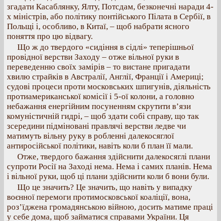
згадати Касаблянку, Ялту, Потсдам, безконечні наради 4-
х міністрів, або політику понтійського Пілата в Сербії, в
Польщі і, особливо, в Китаї, – щоб набрати ясного
поняття про цю відвагу.
Що ж до твердого «сидіння в сідлі» теперішньої
провідної верстви Заходу – отже вільної руки в
переведенню своїх замірів – то вистане пригадати
хвилю страйків в Австралії, Англії, Франції і Америці;
судові процеси проти московських шпигунів, діяльність
протиамериканської комісії і 5-ої колони, а головно
небажання енергійним посуненням скрутити в’язи
комуністичній гидрі, – щоб здати собі справу, що так
зсередини підміновані правлячі верстви ледве чи
матимуть вільну руку в робленні далекосяглої
антиросійської політики, навіть коли б план її мали.
Отже, твердого бажання здійснити далекосяглі плани
супроти Росії на Заході нема. Нема і самих планів. Нема
і вільної руки, щоб ці плани здійснити коли б вони були.
Що це значить? Це значить, що навіть у випадку
воєнної перемоги протимосковської коаліції, вона,
роз’їджена громадянською війною, досить матиме праці
у себе дома, щоб займатися справами України. Ця