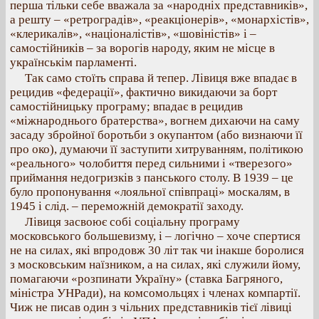
перша тільки себе вважала за «народніх представників»,
а решту – «ретроградів», «реакціонерів», «монархістів»,
«клерикалів», «націоналістів», «шовіністів» і –
самостійників – за ворогів народу, яким не місце в
українськім парламенті.
Так само стоїть справа й тепер. Лівиця вже впадає в
рецидив «федерації», фактично викидаючи за борт
самостійницьку програму; впадає в рецидив
«міжнароднього братерства», вогнем дихаючи на саму
засаду збройної боротьби з окупантом (або визнаючи її
про око), думаючи її заступити хитруванням, політикою
«реального» чолобиття перед сильними і «тверезого»
приймання недогризків з панського столу. В 1939 – це
було пропонування «лояльної співпраці» москалям, в
1945 і слід. – переможній демократії заходу.
Лівиця засвоює собі соціальну програму
московського большевизму, і – логічно – хоче спертися
не на силах, які впродовж 30 літ так чи інакше боролися
з московським наїзником, а на силах, які служили йому,
помагаючи «розпинати Україну» (ставка Багряного,
міністра УНРади), на комсомольцях і членах компартії.
Чиж не писав один з чільних представників тієї лівиці