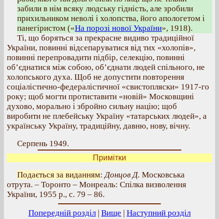
забили в нім всяку людську гідність, але зробили
прихильником неволі і холопства, його апологетом і
панегіристом («
На порозі нової України
», 1918).
Ті, що боряться за прекрасне видиво традиційної
України, повинні відсепаруватися від тих «холопів»,
повинні перепровадити підбір, селекцію, повинні
об’єднатися між собою, об’єднати людей спільного, не
холопського духа. Щоб не допустити повторення
соціалістично-федералістичної «свистопляски» 1917-го
року; щоб могти протиставити «новій» Московщині
духово, морально і збройно сильну націю; щоб
виробити не плебейську Україну «татарських людей», а
українську Україну, традиційну, давню, нову, вічну.
Серпень 1949.
Примітки
Подається за виданням
:
Донцов Д.
Московська
отрута. – Торонто – Монреаль: Спілка визволення
України, 1955 р., с. 79 – 86.
Попередній розділ
|
Вище
|
Наступний розділ