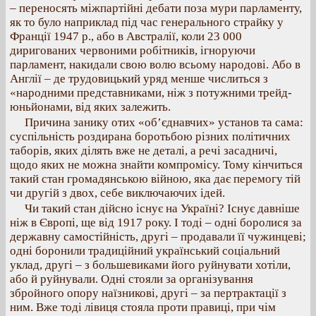
– переносять міжпартійні дебати поза мури парламенту,
як то було наприклад під час генерального страйку у
Франції 1947 p., або в Австралії, коли 23 000
диригованих червоними робітників, ігноруючи
парламент, накидали свою волю всьому народові. Або в
Англії – де трудовицький уряд менше числиться з
«народними представниками, ніж з потужними трейд-
юньйонами, від яких залежить.
Причина занику отих «об’єднавчих» установ та сама:
суспільність роздирана боротьбою різних політичних
таборів, яких ділять вже не деталі, а речі засадничі,
щодо яких не можна знайти компромісу. Тому кінчиться
такий стан громадянською війною, яка дає перемогу тій
чи другій з двох, себе виключаючих ідей.
Чи такий стан дійсно існує на Україні? Існує давніше
ніж в Європі, ще від 1917 року. І тоді – одні боролися за
державну самостійність, другі – продавали її чужинцеві;
одні боронили традиційний український соціальний
уклад, другі – з большевиками його руйнувати хотіли,
або й руйнували. Одні стояли за організування
збройного опору наїзникові, другі – за пертрактації з
ним. Вже тоді лівиця стояла проти правиці, при чім