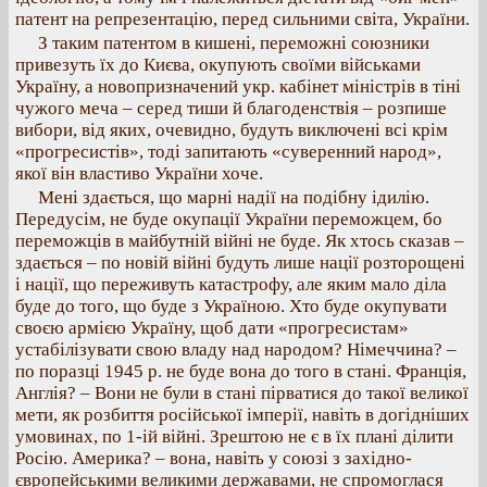
патент на репрезентацію, перед сильними світа, України.
З таким патентом в кишені, переможні союзники
привезуть їх до Києва, окупують своїми військами
Україну, а новопризначений укр. кабінет міністрів в тіні
чужого меча – серед тиши й благоденствія – розпише
вибори, від яких, очевидно, будуть виключені всі крім
«прогресистів», тоді запитають «суверенний народ»,
якої він властиво України хоче.
Мені здається, що марні надії на подібну ідилію.
Передусім, не буде окупації України переможцем, бо
переможців в майбутній війні не буде. Як хтось сказав –
здається – по новій війні будуть лише нації розторощені
і нації, що переживуть катастрофу, але яким мало діла
буде до того, що буде з Україною. Хто буде окупувати
своєю армією Україну, щоб дати «прогресистам»
устабілізувати свою владу над народом? Німеччина? –
по поразці 1945 р. не буде вона до того в стані. Франція,
Англія? – Вони не були в стані пірватися до такої великої
мети, як розбиття російської імперії, навіть в догідніших
умовинах, по 1-ій війні. Зрештою не є в їх плані ділити
Росію. Америка? – вона, навіть у союзі з західно-
європейськими великими державами, не спромоглася