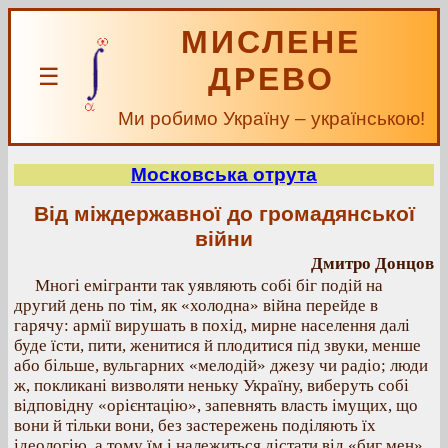
МИСЛЕНЕ
ДРЕВО
☰
Ми робимо Україну – українською!
Московська отрута
Від міждержавної до громадянської
війни
Дмитро Донцов
Многі емігранти так уявляють собі біг подій на
другий день по тім, як «холодна» війна перейде в
гарячу: армії вирушать в похід, мирне населення далі
буде їсти, пити, женитися й плодитися під звуки, менше
або більше, вульгарних «мелодій» джезу чи радіо; люди
ж, покликані визволяти неньку Україну, виберуть собі
відповідну «орієнтацію», запевнять власть імущих, що
вони й тільки вони, без застережень поділяють їх
ідеологію, а тому їм і належиться дістати від «биг мен»