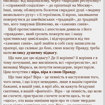
еволюції: від націоналізму, через «народню республіку»
і «справжній соціалізм» – до орієнтації на Москву».
Інші, знову, обляпують болотом смрадної душі «людину
визвольного руху» з її героїзмом, її вірою, закликаючи
повернутися до швейківських «традицій», до традицій
тих, кого таврував Шевченко, як «хамоивх синів».
Щоб протиставитись і апостолам диявола з його
«правдами», який грозить пожерти нас і нашу
християнську цивілізацію, і відгородитися від тих
«хамових синів», щоб знайти в собі силу написати на
прапорі, що скликає до бою, свою власну Правду, треба
мати
велику душевну відвагу
.
Що нам дає цю відвагу? Де її коріння? її коріння є в
тому почуванні, яке висміюють всі «прогресисти», всі
визнавці Маркса, як почуття немодерне, перестаріле.
Цим почуттям є
віра, віра в свою Правду
.
Що таке віра? Віра – це певність в наступлення того,
чого нема, і що існує невидимо, лише в вашім гарячім
бажанні, в вашій уяві, в мрії або, як кажуть бездушні
скептики, в вашій «фантазії». Віра – це певність, що коли
ви схочете, пристрасно схочете осягти щось, то це
«щось», ота ваша нинішня мрія про те стане твердою