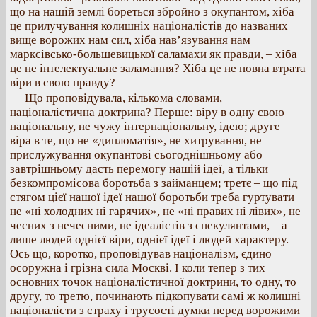
що на нашій землі бореться збройно з окупантом, хіба
це прилучування колишніх націоналістів до названих
вище ворожих нам сил, хіба нав’язування нам
марксівсько-большевицької саламахи як правди, – хіба
це не інтелектуальне заламання? Хіба це не повна втрата
віри в свою правду?
Що проповідувала, кількома словами,
націоналістична доктрина? Перше: віру в одну свою
національну, не чужу інтернаціональну, ідею; друге –
віра в те, що не «дипломатія», не хитрування, не
прислужування окупантові сьогоднішньому або
завтрішньому дасть перемогу нашій ідеї, а тільки
безкомпромісова боротьба з займанцем; третє – що під
стягом цієї нашої ідеї нашої боротьби треба гуртувати
не «ні холодних ні гарячих», не «ні правих ні лівих», не
чесних з нечесними, не ідеалістів з спекулянтами, – а
лише людей однієї віри, однієї ідеї і людей характеру.
Ось що, коротко, проповідував націоналізм, єдино
осоружна і грізна сила Москві. І коли тепер з тих
основних точок націоналістичної доктрини, то одну, то
другу, то третю, починають підкопувати самі ж колишні
націоналісти з страху і трусості думки перед ворожими