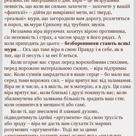
реальністю завтрішнього дня. Віра – це незрушима
певність, що коли ви сильно захочете – захочете у вашій
«фантазії» – дійти до вимріяної мети, всі тверді,
«реальні» мури, що загородили вам дорогу, розлетяться
в порох, як мури Єрихону від трубних звуків.
Незламна віра віруючих захитує вірою противника,
сіє непевність і страх, а часом зраду в його рядах. А
коли приходить до цього –
безборонними стають всякі
мури
… Ось що таке віра в свою Правду і в себе, як в
тих, що її несуть і за неї б’ються.
Коли огорне вас страх перед ворохобними стихіями,
перед ворожою матеріальною силою, – віра підтримає
вас. Коли сумнів закрадеться в ваше серце – бо мало вас
серед тьми ворожих сил, – віра врятує вас від заламання.
Віра не в число, а в якість, не в матерію, а в дух. Ця сама
віра врятує вас, коли близькі і друзі покинуть вас; коли
збаламучена або залякана більшість зрадить ваш стяг,
коли опинитеся в меншості або самі.
Коли ті, що знесилені й зламані духово,
підводитимуть ідейні «аргументи» під свою трусість
або зраду – віра не дасть вам слухати їх марних
розумових «аргументів». Тоді ви за цими
«аргументами» уздрите довгі ослячі вуха «реальних