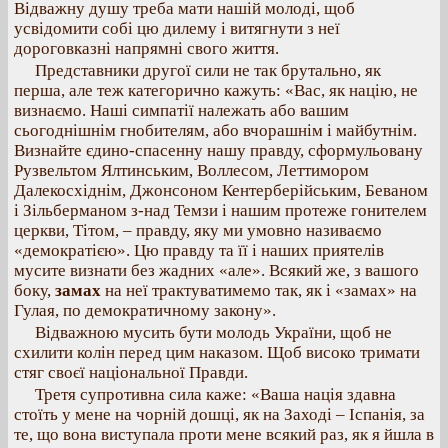
Відважну душу треба мати нашій молоді, щоб
усвідомити собі цю дилему і витягнути з неї
дороговказні напрямні свого життя.
Представники другої сили не так брутально, як
перша, але теж категорично кажуть: «Вас, як націю, не
визнаємо. Наші симпатії належать або вашим
сьогоднішнім гнобителям, або вчорашнім і майбутнім.
Визнайте єдино-спасенну нашу правду, сформульовану
Рузвельтом Ялтинським, Воллесом, Леттимором
Далекосхіднім, Джонсоном Кентерберійським, Беваном
і Зільберманом з-над Темзи і нашим протеже гонителем
церкви, Тітом, – правду, яку ми умовно називаємо
«демократією». Цю правду та її і наших приятелів
мусите визнати без жадних «але». Всякий же, з вашого
боку,
замах
на неї трактуватимемо так, як і «замах» на
Гулая, по демократичному закону».
Відважною мусить бути молодь України, щоб не
схилити колін перед цим наказом. Щоб високо тримати
стяг своєї національної Правди.
Третя супротивна сила каже: «Ваша нація здавна
стоїть у мене на чорній дошці, як на Заході – Іспанія, за
те, що вона виступала проти мене всякий раз, як я йшла в