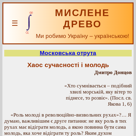
МИСЛЕНЕ
ДРЕВО
☰
Ми робимо Україну – українською!
Московська отрута
Хаос сучасності і молодь
Дмитро Донцов
«Хто сумнівається – подібний
хвилі морській, яку вітер то
піднесе, то розвіє». (Посл. св.
Якова 1, 6)
«Роль молоді в революційно-визвольних рухах»?… Я
думаю, важливішим є друге питання: не яку роль в тих
рухах має відіграти молодь, а якою повинна бути сама
молодь, яка хоче відіграти ту роль? Яким духом