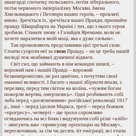
авангарді спочатку польського, потім ліберального,
потім червоного імперіалізму Москви. Імена
Хмельницького і Петлюри ваших героїв, – прокляті
мною. Зречіться їх, зречіться вашої Правди, признайте
правду Шварцбарта на Україні і тих, що з нього героя
зробили. Станьте знову з Галайдів Яремами, коли не
хочете наразитися моїй моці, яка є дуже сильна».
Так промовляють представники цієї третьої сили.
Стояти супроти неї за
свою
Правду, – на це треба нашій
молоді теж неабиякої душевної відваги.
Світ сил, що займають в нім командні шпилі, –
ворожий нам і нашій Правді – ворожий
безкомпромісово, не раз цинічно, з почуттям своєї
оманної великості. І багато з нашої збірноти впали, з
переляку, перед тим світом на коліна, «чужим богам
пожерли жертви, омерзились». Одні розбивають собі
лоба перед «досягненнями» російської революції 1917
p., інші – перед ідолом Маркса, треті – перед божком
«прогресу», четверті – ще трохи соромливо
оглядаючись на всі боки і видумуючи собі різні «алібі»
– лянсують вже «примсуову орієнтацію на Москву»,
перескочивши, за сім чи десять літ еміграції, всі етапи