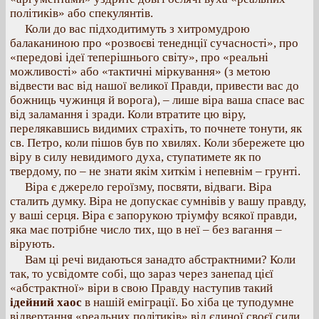
політиків» або спекулянтів.
Коли до вас підходитимуть з хитромудрою
балаканиною про «розвоєві тенеднції сучасності», про
«передові ідеї теперішнього світу», про «реальні
можливості» або «тактичні міркування» (з метою
відвести вас від нашої великої Правди, привести вас до
божниць чужинця й ворога), – лише віра ваша спасе вас
від заламання і зради. Коли втратите цю віру,
перелякавшись видимих страхіть, то почнете тонути, як
св. Петро, коли пішов був по хвилях. Коли збережете цю
віру в силу невидимого духа, ступатимете як по
твердому, по – не знати якім хиткім і непевнім – грунті.
Віра є джерело героїзму, посвяти, відваги. Віра
сталить думку. Віра не допускає сумнівів у вашу правду,
у ваші серця. Віра є запорукою тріумфу всякої правди,
яка має потрібне число тих, що в неї – без вагання –
вірують.
Вам ці речі видаються занадто абстрактними? Коли
так, то усвідомте собі, що зараз через занепад цієї
«абстрактної» віри в свою Правду наступив такий
ідейний хаос
в нашій еміграції. Бо хіба це туподумне
відвертання «реальних політиків» від єдиної своєї сили,