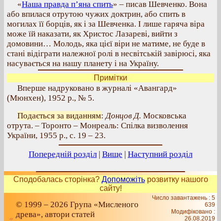
«
Наша правда п’яна спить
» – писав Шевченко. Вона
або впилася отрутою чужих доктрин, або спить в
могилах її борців, як і за Шевченка. І лише гаряча віра
може їй наказати, як Христос Лазареві, вийти з
домовини… Молодь, яка цієї віри не матиме, не буде в
стані відіграти належної ролі в несвітській завірюсі, яка
насувається на нашу планету і на Україну.
Примітки
Вперше надруковано в журналі «Авангард»
(Мюнхен), 1952 р., № 5.
Подається за виданням
:
Донцов Д.
Московська
отрута. – Торонто – Монреаль: Спілка визволення
України, 1955 р., с. 19 – 23.
Попередній розділ
|
Вище
|
Наступний розділ
Сподобалась сторінка?
Допоможіть
розвитку нашого
сайту!
Число завантажень : 5
© 1999 – 2026 Група «Мисленого
639
Модифіковано :
древа», автори статей
26.08.2019