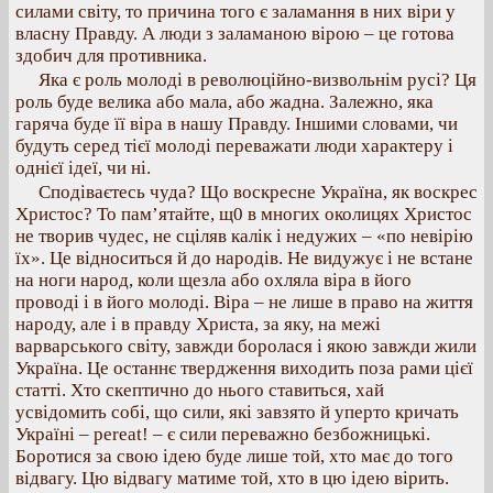
силами світу, то причина того є заламання в них віри у
власну Правду. А люди з заламаною вірою – це готова
здобич для противника.
Яка є роль молоді в революційно-визвольнім русі? Ця
роль буде велика або мала, або жадна. Залежно, яка
гаряча буде її віра в нашу Правду. Іншими словами, чи
будуть серед тієї молоді переважати люди характеру і
однієї ідеї, чи ні.
Сподіваєтесь чуда? Що воскресне Україна, як воскрес
Христос? То пам’ятайте, щ0 в многих околицях Христос
не творив чудес, не сціляв калік і недужих – «по невірію
їх». Це відноситься й до народів. Не видужує і не встане
на ноги народ, коли щезла або охляла віра в його
проводі і в його молоді. Віра – не лише в право на життя
народу, але і в правду Христа, за яку, на межі
варварського світу, завжди боролася і якою завжди жили
Україна. Це останнє твердження виходить поза рами цієї
статті. Хто скептично до нього ставиться, хай
усвідомить собі, що сили, які завзято й уперто кричать
Україні – pereat! – є сили переважно безбожницькі.
Боротися за свою ідею буде лише той, хто має до того
відвагу. Цю відвагу матиме той, хто в цю ідею вірить.