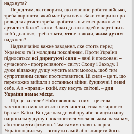
надхнута?
Перед тим, як говорити, що повинно робити військо,
треба вирішити, який має бути вояк. Заки говорити про
роль для артиста треба зробити з нього справжнього
артиста з Божої ласки. Заки єднати людей в партії чи в
«об’єднання», треба знати,
хто є
ті люди,
яким духом
надхнені?
Надзвичайно важке завдання, яке стоїть перед
Україною та її молодим поколінням. Проти України
підносяться
всі диригуючі сили
– явні й приховані –
сучасного «прогресивного» світу: Сходу і Заходу. І
дуже відважну душу мусить мати молодь, щоб тим
супротивним силам протиставитися. Ці сили – це ті, що
переможно вийшли з останньої війни, бундючні і певні
себе. А в «правді» їхній, яку несуть світові, –
для
України немає місця
.
Що це за сили? Найголовніша з них – це сила
захланного московського месіанства, сила «старшого
брата»-Каїна. Він дає нам до вибору або знищти нашу
національну душу і поклонитися московським шаманам,
або зникнути фізично. Тим самим ставить перед
Україною дилему – згинути самій або знищити його.