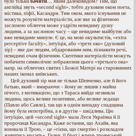
було тільки
бачити
… Яким далековидом? Тим, що
англійці звуть «second sight», тобто духовим оком поета,
містика, піфії, Касандри. Тим оком, якого існування не
можуть розуміти матеріалісти, але яке за фізичною
заслоною обличчя може уздріти невидиму душу
людини, а за заслоною часу – ще невидиме майбутнє або
вже невидиме минуле. Є це, на мові окультистів, «extra
perceptive faculty», інтуїція, або «третє око» (духовий
зір) – яке дає людям, обдарованим ним, пізнавати речі,
невидимі очам фізичним. Скептики матеріалісти можуть
побачити символічне зображення цього «третього ока»
напр. на обличчях святих і Божої Матері на старовинних
наших іконах київських.
Цей духовий зір мав не тільки Шевченко, але й його
батько, який – вмираючи – йому не лишив з майна
нічого, з мотивацією, що з Тараса вийде незвикла
людина, щось велике позитивне, або велике ледащо
(Павло або Савло), так що в однім випадку спадщина
йому була непотрібна, а в другім – шкідлива. Цю
інтуїцію, цей «second sight» мала Леся Українка й її
пророчиця Касандра. Каже остання, що Ахайя, яка
воювала її Трою, – це «гієна, що смертію і розкладом
живитись мусить». Гелен, її брат і жрець троянський