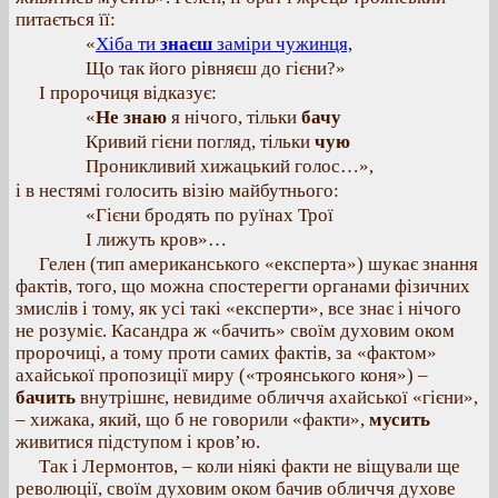
питається її:
«
Хіба ти
знаєш
заміри чужинця,
Що так його рівняєш до гієни?»
І пророчиця відказує:
«
Не знаю
я нічого, тільки
бачу
Кривий гієни погляд, тільки
чую
Проникливий хижацький голос…»,
і в нестямі голосить візію майбутнього:
«Гієни бродять по руїнах Трої
І лижуть кров»…
Гелен (тип американського «експерта») шукає знання
фактів, того, що можна спостерегти органами фізичних
змислів і тому, як усі такі «експерти», все знає і нічого
не розуміє. Касандра ж «бачить» своїм духовим оком
пророчиці, а тому проти самих фактів, за «фактом»
ахайської пропозиції миру («троянського коня») –
бачить
внутрішнє, невидиме обличчя ахайської «гієни»,
– хижака, який, що б не говорили «факти»,
мусить
живитися підступом і кров’ю.
Так і Лермонтов, – коли ніякі факти не віщували ще
революції, своїм духовим оком бачив обличчя духове