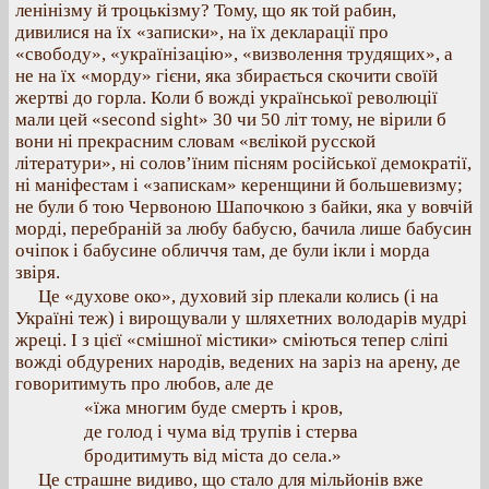
ленінізму й троцькізму? Тому, що як той рабин,
дивилися на їх «записки», на їх декларації про
«свободу», «українізацію», «визволення трудящих», а
не на їх «морду» гієни, яка збирається скочити своїй
жертві до горла. Коли б вожді української революції
мали цей «second sight» 30 чи 50 літ тому, не вірили б
вони ні прекрасним словам «вєлікой русской
літератури», ні солов’їним пісням російської демократії,
ні маніфестам і «запискам» керенщини й большевизму;
не були б тою Червоною Шапочкою з байки, яка у вовчій
морді, перебраній за любу бабусю, бачила лише бабусин
очіпок і бабусине обличчя там, де були ікли і морда
звіря.
Це «духове око», духовий зір плекали колись (і на
Україні теж) і вирощували у шляхетних володарів мудрі
жреці. І з цієї «смішної містики» сміються тепер сліпі
вожді обдурених народів, ведених на заріз на арену, де
говоритимуть про любов, але де
«їжа многим буде смерть і кров,
де голод і чума від трупів і стерва
бродитимуть від міста до села.»
Це страшне видиво, що стало для мільйонів вже