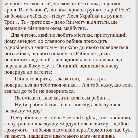
«черні» московської, московської «гієни», спраглої
крові. Вже бачив її, що пила кров на руїнах старої Росії,
як бачила ахайську «гієну» Леся Українка на руїнах
Трої… Те «третє око» дало їм змогу відчитати, ще
невидиме фізичним оком, майбутнє…
Для читача, який не любить містики, приступніший
йому анекдот: до славного рабина приходить
одновірець з запитом – чи скоро до нього повернеться
його жінка, що його покинула? Рабин не давав
особистих авдієнцій, лиш відповідав на записки, що
передавав йому слуга. Останній, віднісши записку,
повернув до петента:
– Рабин говорить, – сказав він, – що за рік
повернеться до тебе твоя жінка… А я тобі кажу, що вона
взагалі до тебе не повернеться.
– Як смієш ти таке казати, коли сам рабин…
– Ну, бо рабин бачив твою записку, а я бачу твою
паскудну морду!
Цей рабинів слуга мав «second sight», і не зовнішню,
а внутрішню «паскудну морду» большевизму – щойно
грядучого – побачив оком візіонера Лермонтов, що був,
як кажуть, нащадком шкотського мага-чарівника