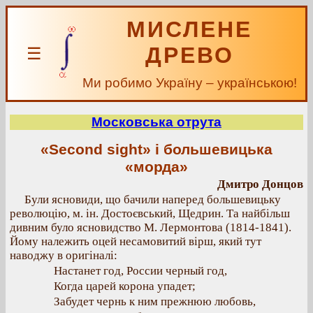
МИСЛЕНЕ
ДРЕВО
☰
Ми робимо Україну – українською!
Московська отрута
«Second sight» і большевицька
«морда»
Дмитро Донцов
Були ясновиди, що бачили наперед большевицьку
революцію, м. ін. Достоєвський, Щедрин. Та найбільш
дивним було ясновидство М. Лермонтова (1814-1841).
Йому належить оцей несамовитий вірш, який тут
наводжу в оригіналі:
Настанет год, России черный год,
Когда царей корона упадет;
Забудет чернь к ним прежнюю любовь,