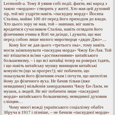
Lermonth-a. Тому й уявив собі події, факти, які народ з
такою «мордою» створить у житті. Хто мав цей духовий
зір, той міг уздріти навіть «паскудну морду» Йосипа
Сталіна, майже 100 літ перед його приходом до влади.
Хто цього зору не мав, той – навпаки, міг навіть
вродитися сучасником Сталіна, навіть оглядати його
фізичними очима в Ялті чи деінде, і думати, що має
перед собою лише милого миротворця «дядю Джо»…
Кому Бог не дав цього «третього ока», тому навіть
могла заімпонувати «паскудна морда» Чжоу Ен-Лая. Той
міг втішатися всіми «достижениями» китайського
большевизму, – і що всі китайці тепер на роверах їздять,
і що навіть китайську мушку винищили китайські
комуністи (що за прогрес!); міг побачити, що
показували його фізичним очам і почути, що шепотіли
йому до фізичного вуха. Не бачив тільки (вже
невидимих) мільйонів замордованих Чжоу Ен-Лаєм, не
мушок, а людей. Не міг побачити лише «паскудної
морди» китайського большевизму, невидимої духовим
сліпцям…
Чому многі вожді українського соціалізму обабіч
Збруча в 1917 і пізніше, – не бачили «паскудної морди»