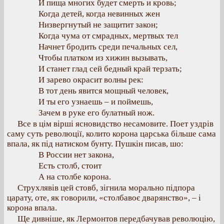
И пища многих будет смерть и кровь;
Когда детей, когда невинных жен
Низвергнутый не защитит закон;
Когда чума от смрадных, мертвых тел
Начнет бродить среди печальных сел,
Чтобы платком из хижин вызывать,
И станет глад сей бедный край терзать;
И зарево окрасит волны рек:
В тот день явится мощный человек,
И ты его узнаешь – и поймешь,
Зачем в руке его булатный нож.
Все в цім вірші ясновидство несамовите. Поет уздрів
саму суть революції, колито корона царська більше сама
впала, як під натиском бунту. Пушкін писав, шо:
В России нет закона,
Есть столб, стоит
А на столбе корона.
Струхлявів цей стовб, зігнила морально підпора
царату, оте, як говорили, «столбавоє дварянство», – і
корона впала.
Ще дивніше, як Лермонтов передбачував революцію,