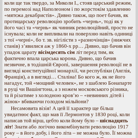
коли ще так твердо, за Миколи І., стояв царський режим,
по перемозі над Наполеоном і по жорстокім здавленню
«мятєжа декабристів». Дивно також, що поет бачив, як
протицарську революцію зробить «чернь», тоді як у
його часі та «чернь» як чинник революційний, просто не
існувала; коли не випливали на поверхню навіть одиниці
з тої «черні», бо т. зв. нігілісти з «разночінців» (нижчих
станів) з’явилися аж у 1860-х рр… Дивно, що бачив він
упадок царату
вісімдесять сім
літ перед тим, як
фактично впала царська корона. Дивно, що бачив
незвичне, в тодішній Європі, завершення революції не в
вигляді конституційної монархії, чи республіки (Англія,
Франція), а в вигляді… Сталіна! Бо кого ж, як не його
нагадує, той «мощний человек», не з шаблею Бонапарте
в руці чи Вашінгтона, а з ножем московського різника,
та й різатиме з холодною кров’ю – «невинних дітей і
жінок» вбиваючи голодом мільйони?
Несамовита візія! А цей її характер ще більш
увидатнює факт, що мав її Лермонтов у 1830 році, коли
написав той вірш, цебто коли йому було –
шіснадцять
літ
! Знати або логічно викомбінувати революцію 1917
року – в його добу, і його літа – не можна було. Її можна