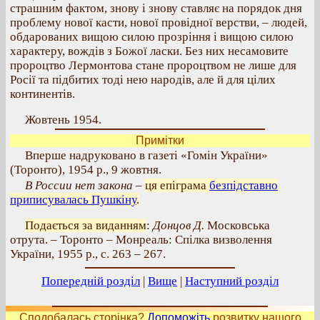
страшним фактом, знову і знову ставляє на порядок дня
проблему нової касти, нової провідної верстви, – людей,
обдарованих вищою силою прозріння і вищою силою
характеру, вождів з Божої ласки. Без них несамовите
пророцтво Лермонтова стане пророцтвом не лише для
Росії та підбитих тоді нею народів, але й для цілих
континентів.
Жовтень 1954.
Примітки
Вперше надруковано в газеті «Гомін України»
(Торонто), 1954 р., 9 жовтня.
В России нет закона
–
ця епіграма
безпідставно
приписувалась Пушкіну
.
Подається за виданням
:
Донцов Д.
Московська
отрута. – Торонто – Монреаль: Спілка визволення
України, 1955 р., с. 263 – 267.
Попередній розділ
|
Вище
|
Наступний розділ
Сподобалась сторінка?
Допоможіть
розвитку нашого