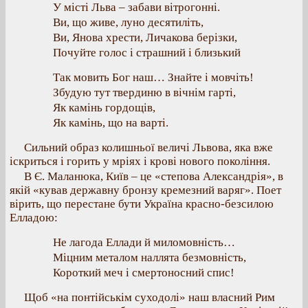
У місті Льва – забави вітрогонні.
Ви, що живе, луно десятиліть,
Ви, Янова хрести, Личакова берізки,
Почуйте голос і страшний і близький
Так мовить Бог наш… Знайте і мовчіть!
Збудую тут твердиню в вічнім гарті,
Як камінь гордощів,
Як камінь, що на варті.
Сильний образ колишньої величі Львова, яка вже
іскриться і горить у мріях і крові нового покоління.
В Є. Маланюка, Київ – це «степова Александрія», в
якій «кував державну бронзу кремезний варяг». Поет
вірить, що перестане бути Україна красно-безсилою
Елладою:
Не лагода Еллади й миломовність…
Міцним металом наллята безмовність,
Короткий меч і смертоносний спис!
Щоб «на понтійськім суходолі» наш власний Рим