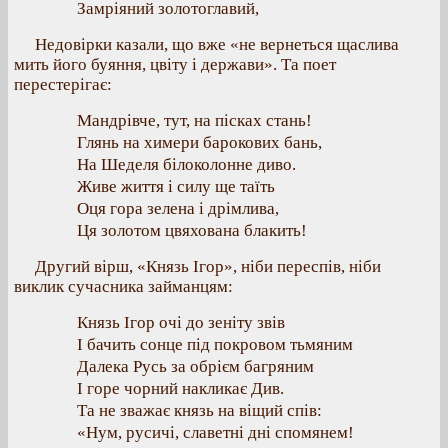
Замріяний золотоглавий,
Недовірки казали, що вже «не вернеться щаслива
мить його буяння, цвіту і держави». Та поет
перестерігає:
Мандрівче, тут, на пісках стань!
Глянь на химери барокових бань,
На Шеделя білоколонне диво.
Живе життя і силу ще таїть
Оця гора зелена і дрімлива,
Ця золотом цвяхована блакить!
Другий вірш, «Князь Ігор», ніби переспів, ніби
виклик сучасника займанцям:
Князь Ігор очі до зеніту звів
І бачить сонце під покровом тьмяним
Далека Русь за обрієм багряним
І горе чорний накликає Див.
Та не зважає князь на віщий спів:
«Нум, русичі, славетні дні спомянем!