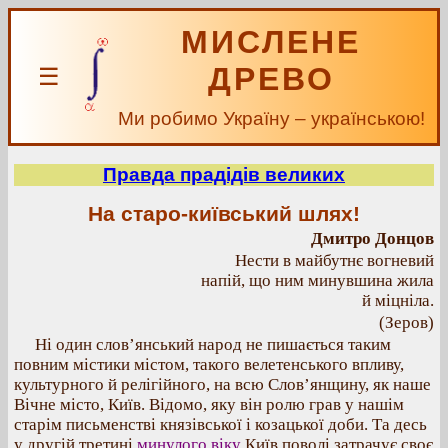
МИСЛЕНЕ
ДРЕВО
☰
Ми робимо Україну – українською!
Правда прадідів великих
На старо-київський шлях!
Дмитро Донцов
Нести в майбутнє вогневий
напій, що ним минувшина жила
й міцніла.
(Зеров)
Ні один слов’янський народ не пишається таким
повним містики містом, такого велетенського впливу,
культурного й релігійного, на всю Слов’янщину, як наше
Вічне місто, Київ. Відомо, яку він ролю грав у нашім
старім письменстві князівської і козацької доби. Та десь
у другій третині
минулого віку
Київ поволі затрачує своє