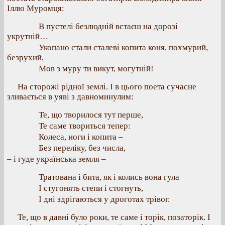
Іллю Муромця:
В пустелі безлюдній встаєш на дорозі
укрутній…
Укопано стали сталеві копита коня, похмурий,
безрухий,
Мов з муру ти викут, могутній!
На сторожі рідної землі. І в цього поета сучасне
зливається в уяві з давноминулим:
Те, що творилося тут перше,
Те саме твориться тепер:
Колеса, ноги і копита –
Без переліку, без числа,
– і гуде українська земля –
Тратована і бита, як і колись вона гула
І стугонять степи і стогнуть,
І дні здрігаються у дроготах трівог.
Те, що в давні було роки, те саме і торік, позаторік. І