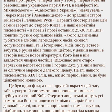
згадав про тризуб, а перед тим у 1900 р. перша новітня
революційна українська партія РУП, в маніфесті М.
Міхновського – («Самостійна Україна»), навязувала –
«через Мазепу і
Хмельницького – до традицій старої
Київської і Галицької Руси». Нарешті спостерігаємо цей
самий зворот до старого Києва і в нашім новітнім
письменстві – в поезії і прозі останніх 25-30 літ. Київ,
повитий густим серпанком віків, «якого здвигнення
губиться в глибині легендарних часів, символ
могутности нації та її історичної місії, знову встає з
забуття, з руїни віків пишним цвітом, у давній величі в
авторів нашої нової літератури. Його імя в ній
зявляється чимраз частіше. Відживає його старо-
варязький непогамований і гордий дух, у вічній погоні
за сліпучим маревом далекого ідеалу. На тлі нашого
письменства XIX і слід, вв., аж до першої війни, це було
цілковитою новиною.
Це був один факт, а ось і другий: якраз у цей час,
заїло, уперто й систематично починають москалі
руйнувати старий Київ. Стерти з лиця землі хочуть усі
памятники його, знищити всіх німих свідків його
давньої величі, коли то в порівнянні з ним, – глухою,
підбитою, закутиною, провінцією, животіла колиска