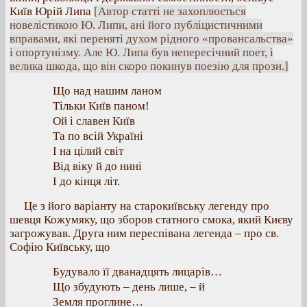
Київ Юрій Липа
[Автор статті не захоплюється
новелістикою Ю. Липи, ані його публіцистичними
вправами, які переняті духом рідного «провансальства»
і опортунізму. Але Ю. Липа був непересічний поет, і
велика шкода, що він скоро покинув поезію для прози.]
Що над нашим ланом
Тільки Київ паном!
Ой і славен Київ
Та по всій Україні
І на цілий світ
Від віку й до нині
І до кінця літ.
Це з його варіанту на старокиївську легенду про
шевця Кожумяку, що зборов статного смока, який Києву
загрожував. Друга ним переспівана легенда – про св.
Софію Київську, що
Будувало її дванадцять лицарів…
Що збудують – день лише, – й
Земля проглине…