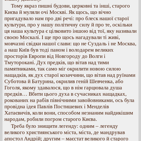
Тому якраз пишні будови, церковні та інші, старого
Києва й муляли очі Москві. Як щось, що вічно
пригадувало нам про дві речі: про блеск нашої старої
культури, про у нашу політичну силу й про те, оскільки
ця наша культура є цілковито іншою від тої, яку називали
своєю Москалі. І ще про щось нагадували ті живі,
мовчазні свідки нашої слави: що не Суздаль і не Москва,
а наш Київ був тоді паном і володарем великих
просторів Европи від Новгороду до Волги і
Тмуторокані. Дух предків, що вітав над тими
памятниками, так само міг окрилити новою силою
нащадків, як дух старої козаччини, що вітав над руїнами
Суботова й Батурина, окрилив геній Шевченка, або
Гоголя, якому здавалося, що в нім гарцювала душа
предків… Вбити цього духа в сучасниках нащадках,
рокованих на рабів північними завойовниками, ось була
провідна ідея Павлів Постишевих і Менделів
Хатаєвичів, коли вони, способом незнаним найдикішим
народам, робили погром старого Києва.
Треба було знищити легенду: одним – легенду
великого християнського міста, міста, де мандрував
апостол Андрій; другим – маєстат великого й старого