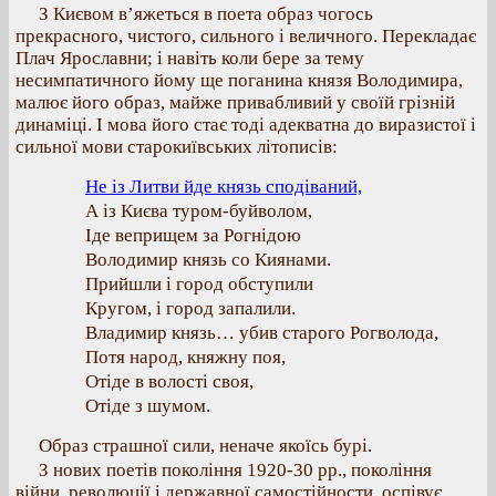
З Києвом в’яжеться в поета образ чогось
прекрасного, чистого, сильного і величного. Перекладає
Плач Ярославни; і навіть коли бере за тему
несимпатичного йому ще поганина князя Володимира,
малює його образ, майже привабливий у своїй грізній
динаміці. І мова його стає тоді адекватна до виразистої і
сильної мови старокиївських літописів:
Не із Литви йде князь сподіваний,
А із Києва туром-буйволом,
Іде веприщем за Рогнідою
Володимир князь со Киянами.
Прийшли і город обступили
Кругом, і город запалили.
Владимир князь… убив старого Рогволода,
Потя народ, княжну поя,
Отіде в волості своя,
Отіде з шумом.
Образ страшної сили, неначе якоїсь бурі.
З нових поетів покоління 1920-30 рр., покоління
війни, революції і державної самостійности, оспівує