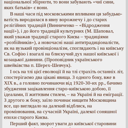
національної збірноти, то вони забувають «чиї сини,
яких батьків» є вони.
В наші часи під московськими впливами ця забудько-
ватість виродилася в явну ворожнечу і до старих
релігійних традицій (Винниченко – «Відродження
нації»), і до його традицій культурних (М. Шаповал,
який уважав традиції старого Києва – традиціями
«розбійників»), а новочасні наші антитрадиціоналісти,
як на вузький провінціоналізм, споглядають і на київську
Св. Софію і взагалі на блискучий дух нашої київської і
козацької давнини. (Проповідник українського
швейківства п. Шерех-Шевчук).
І ось на тлі цієї еволюції й на тлі страхіть останніх літ,
спостерігаємо два цікаві явища. З одного боку, вже в
XIX в., а головно починаючи від 1920-30-их рр., бачимо
збудження зацікавлення старо-київською добою, її
ідеалами, її життєвим стилем, – на Україні й на еміграції.
З другого ж боку, заїло починає нищити Московщина
все, що виглядало на далекий відблиск, на
промінювання, на сучасній Україні, далекої соняшної
епохи старого Києва.
Перший факт, зворот уваги до київської старовини