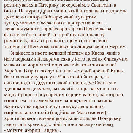
розпитувався в Патерику печерськім, в Євангелії, в
біблії. Не дурно Драгоманів, який ніколи не міг дорости
духово до автора Кобзаря; який з упертим
туподумством обмеженого «прогресивного» і
«вільнодумного» професора картав Шевченка за
фанатизм його віри й за героїчну національну
романтику, писав про нього, що «в основі своєї
творчости Шевченко лишився біблійцем аж до смерти».
Знайдете в нього великий пієтизм до Києва, який з
його церквами й лаврами сяяв у його поезіях блискучим
маяком на чорнім тлі моря житейського тогочасної
України. В прозі згадує він наш «старий древній Київ»,
його «невянучу красу». Уявляє собі його раз, як
сивобородого дідугана, який проповідує Євангеліє
здивованим дикунам, раз як «богатира закутаного в
міцну броню, з осувореним серцем варяга, на сторожі
нашої землі і самим Богом заповідженої святині».
Бачить у нім гармонійну сполуку двох наших
національних стихій (подібно як Максимович) –
християнської і воєнницької. Коли оглядав Печерську
лавру та її краєвид, їх лінії й тони нагадують йому
«могутні акорди Гайдна».