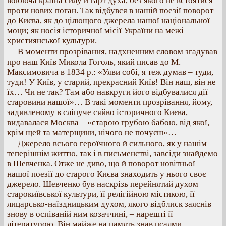
воююча країна силу й гарт духа, без якого не встоятися
проти нових поган. Так відбувся в нашій поезії поворот
до Києва, як до цілющого джерела нашої національної
моци; як носія історичної місії України на межі
християнської культури.
В моменти прозрівання, надхненним словом згадував
про наш Київ Микола Гоголь, який писав до М.
Максимовича в 1834 р.: «Уяви собі, я теж думав – туди,
туди! У Київ, у старий, прекрасний Київ! Він наш, він не
їх… Чи не так? Там або навкруги його відбувалися дії
старовини нашої»… В такі моменти прозрівання, йому,
задивленому в сліпуче сяйво історичного Києва,
видавалася Москва – «старою грубою бабою, від якої,
крім щей та матерщини, нічого не почуєш»…
Джерело всього героїчного й сильного, як у нашім
теперішнім життю, так і в письменстві, завсіди знайдемо
в Шевченка. Отже не диво, що й поворот новітньої
нашої поезії до старого Києва знаходить у нього своє
джерело. Шевченко був наскрізь перейнятий духом
старокиївської культури, її релігійною містикою, її
лицарсько-наїздницьким духом, якого відблиск заяснів
знову в оспіваній ним козаччині, – нарешті її
літературою. Він майже на память знав псалми,