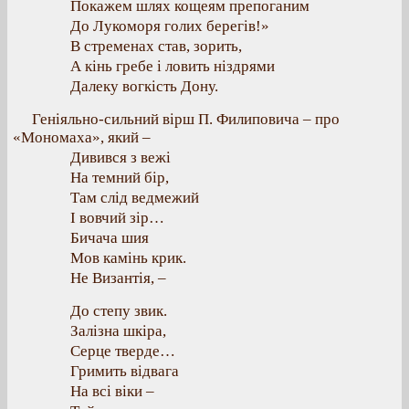
Покажем шлях кощеям препоганим
До Лукоморя голих берегів!»
В стременах став, зорить,
А кінь гребе і ловить ніздрями
Далеку вогкість Дону.
Геніяльно-сильний вірш П. Филиповича – про
«Мономаха», який –
Дивився з вежі
На темний бір,
Там слід ведмежий
І вовчий зір…
Бичача шия
Мов камінь крик.
Не Византія, –
До степу звик.
Залізна шкіра,
Серце тверде…
Гримить відвага
На всі віки –