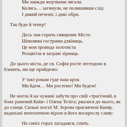
Ми завжди жертвами лягали.
Колись… загинули, не полишивши слід
І дикий печеніг, і дикі обри.
Так буде й тепер!
Десь там горить священне Місто
Шпилями гострими дзвіниць,
Це мов троянда золотиста
Розцвітла в заграві зірниць.
До цього міста, де св. Софія росте легендою в
блакить, ми ще прийдемо:
У такт рокам гуде наш крок
Ми йдем… Ми ростемо! Ми будем!
Не могла й на чужині забути про свій «трагічний, в
боях ранений Київ» і Олена Теліга; рвалася до нього, як
до сонця. Сильні поезії М. Зерова присвячені Києву,
надихані непохитною вірою в його воскреслу славу:
На синіх горах загадався, спить.