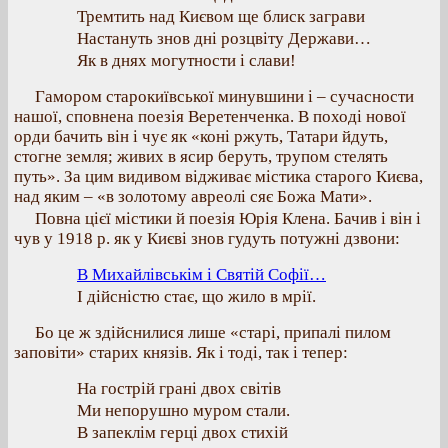
Тремтить над Києвом ще блиск заграви
Настануть знов дні розцвіту Держави…
Як в днях могутности і слави!
Гамором старокиївської минувшини і – сучасности
нашої, сповнена поезія Веретенченка. В поході нової
орди бачить він і чує як «коні ржуть, Татари йдуть,
стогне земля; живих в ясир беруть, трупом стелять
путь». За цим видивом відживає містика старого Києва,
над яким – «в золотому авреолі сяє Божа Мати».
Повна цієї містики й поезія Юрія Клена. Бачив і він і
чув у 1918 р. як у Києві знов гудуть потужні дзвони:
В Михайлівськім і Святій Софії…
І дійсністю стає, що жило в мрії.
Бо це ж здійснилися лише «старі, припалі пилом
заповіти» старих князів. Як і тоді, так і тепер:
На гострій грані двох світів
Ми непорушно муром стали.
В запеклім герці двох стихій