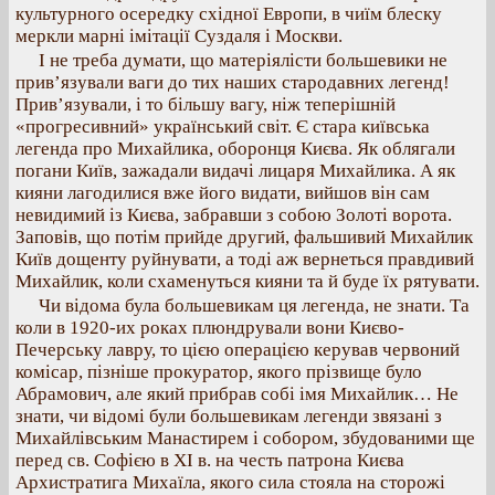
культурного осередку східної Европи, в чиїм блеску
меркли марні імітації Суздаля і Москви.
І не треба думати, що матеріялісти большевики не
прив’язували ваги до тих наших стародавних легенд!
Прив’язували, і то більшу вагу, ніж теперішній
«прогресивний» український світ. Є стара київська
легенда про Михайлика, оборонця Києва. Як облягали
погани Київ, зажадали видачі лицаря Михайлика. А як
кияни лагодилися вже його видати, вийшов він сам
невидимий із Києва, забравши з собою Золоті ворота.
Заповів, що потім прийде другий, фальшивий Михайлик
Київ дощенту руйнувати, а тоді аж вернеться правдивий
Михайлик, коли схаменуться кияни та й буде їх рятувати.
Чи відома була большевикам ця легенда, не знати. Та
коли в 1920-их роках плюндрували вони Києво-
Печерську лавру, то цією операцією керував червоний
комісар, пізніше прокуратор, якого прізвище було
Абрамович, але який прибрав собі імя Михайлик… Не
знати, чи відомі були большевикам легенди звязані з
Михайлівським Манастирем і собором, збудованими ще
перед св. Софією в XI в. на честь патрона Києва
Архистратига Михаїла, якого сила стояла на сторожі