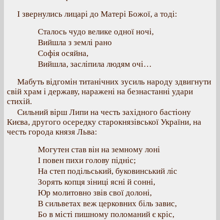
І звернулись лицарі до Матері Божої, а тоді:
Сталось чудо велике одної ночі,
Вийшла з землі рано
Софія осяйна,
Вийшла, засліпила людям очі…
Мабуть відгомін титанічних зусиль народу здвигнути
свій храм і державу, наражені на безнастанні удари
стихій.
Сильний вірш Липи на честь західного бастіону
Києва, другого осередку старокнязівської України, на
честь города князя Льва:
Могутен став він на земному лоні
І повен пихи голову підніс;
На степ подільський, буковинський ліс
Зорять копця зіниці ясні й сонні,
Юр молитовно звів свої долоні,
В сильветах веж церковних біль завис,
Бо в місті пишному поломаний є кріс,