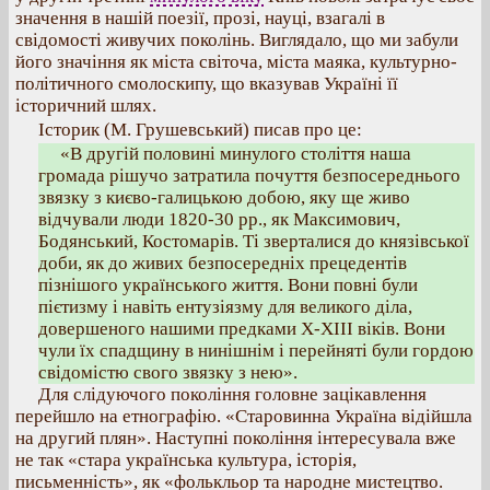
значення в нашій поезії, прозі, науці, взагалі в
свідомості живучих поколінь. Виглядало, що ми забули
його значіння як міста світоча, міста маяка, культурно-
політичного смолоскипу, що вказував Україні її
історичний шлях.
Історик (М. Грушевський) писав про це:
«В другій половині минулого століття наша
громада рішучо затратила почуття безпосереднього
звязку з києво-галицькою добою, яку ще живо
відчували люди 1820-30 рр., як Максимович,
Бодянський, Костомарів. Ті зверталися до князівської
доби, як до живих безпосередніх прецедентів
пізнішого українського життя. Вони повні були
пієтизму і навіть ентузіязму для великого діла,
довершеного нашими предками Х-ХІІІ віків. Вони
чули їх спадщину в нинішнім і перейняті були гордою
свідомістю свого звязку з нею».
Для слідуючого покоління головне зацікавлення
перейшло на етнографію. «Старовинна Україна відійшла
на другий плян». Наступні покоління інтересувала вже
не так «стара українська культура, історія,
письменність», як «фолькльор та народне мистецтво.