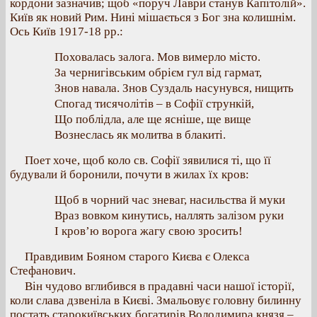
кордони зазначив; щоб «поруч Лаври станув Капітолій».
Київ як новий Рим. Нині мішається з Бог зна колишнім.
Ось Київ 1917-18 рр.:
Поховалась залога. Мов вимерло місто.
За чернигівським обрієм гул від гармат,
Знов навала. Знов Суздаль насунувся, нищить
Спогад тисячолітів – в Софії стрункій,
Що поблідла, але ще ясніше, ще вище
Вознеслась як молитва в блакиті.
Поет хоче, щоб коло св. Софії зявилися ті, що її
будували й боронили, почути в жилах їх кров:
Щоб в чорний час зневаг, насильства й муки
Враз вовком кинутись, наллять залізом руки
І кров’ю ворога жагу свою зросить!
Правдивим Бояном старого Києва є Олекса
Стефанович.
Він чудово вглибився в прадавні часи нашої історії,
коли слава дзвеніла в Києві. Змальовує головну билинну
постать старокиївських богатирів Володимира князя –