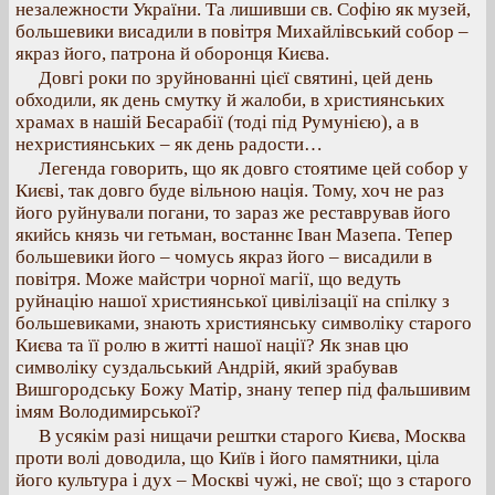
незалежности України. Та лишивши св. Софію як музей,
большевики висадили в повітря Михайлівський собор –
якраз його, патрона й оборонця Києва.
Довгі роки по зруйнованні цієї святині, цей день
обходили, як день смутку й жалоби, в християнських
храмах в нашій Бесарабії (тоді під Румунією), а в
нехристиянських – як день радости…
Легенда говорить, що як довго стоятиме цей собор у
Києві, так довго буде вільною нація. Тому, хоч не раз
його руйнували погани, то зараз же реставрував його
якийсь князь чи гетьман, востаннє Іван Мазепа. Тепер
большевики його – чомусь якраз його – висадили в
повітря. Може майстри чорної магії, що ведуть
руйнацію нашої християнської цивілізації на спілку з
большевиками, знають християнську символіку старого
Києва та її ролю в житті нашої нації? Як знав цю
символіку суздальський Андрій, який зрабував
Вишгородську Божу Матір, знану тепер під фальшивим
імям Володимирської?
В усякім разі нищачи рештки старого Києва, Москва
проти волі доводила, що Київ і його памятники, ціла
його культура і дух – Москві чужі, не свої; що з старого