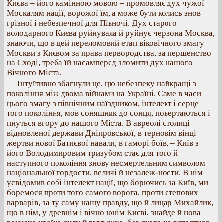
Києва – його камінною мовою – промовляє дух чужої
Москалям нації, ворожої їм, а може бути колись знов
грізної і небезпечної для Півночі. Дух старого
володарного Києва руйнувала й руйнує червона Москва,
знаючи, що в цей переломовий етап віковічного змагу
Москви з Києвом за права первородства, за першенство
на Сході, треба їй насамперед зломити дух нашого
Вічного Міста.
Інтуїтивно збагнули це, цю небезпеку найкращі з
покоління між двома війнами на Україні. Саме в часи
цього змагу з північним наїздником, інтелект і серце
того покоління, мов соняшник до сонця, повертаються і
пнуться вгору до нашого Міста. В авреолі столиці
відновленої держави Дніпровської, в терновім вінці
жертви нової Батиєвої навали, в гаморі боїв, – Київ з
його Володимировим тризубом стає для того й
наступного покоління знову несмертельним символом
національної гордости, величі й незалеж-ности. В нім –
усвідомив собі інтелект нації, що борючись за Київ, ми
боремося проти того самого ворога, проти степових
варварів, за ту саму нашу правду, що й лицар Михайлик,
що в нім, у древнім і вічно юнім Києві, знайде й нова