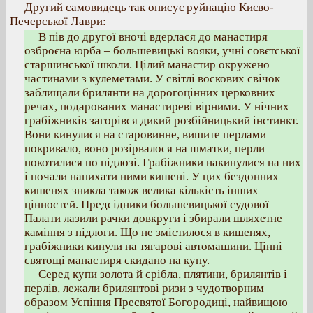
Другий самовидець так описує руйнацію Києво-
Печерської Лаври:
В пів до другої вночі вдерлася до манастиря
озброєна юрба – большевицькі вояки, учні совєтської
старшинської школи. Цілий манастир окружено
частинами з кулеметами. У світлі воскових свічок
заблищали брилянти на дорогоцінних церковних
речах, подарованих манастиреві вірними. У нічних
грабіжників загорівся дикий розбійницький інстинкт.
Вони кинулися на старовинне, вишите перлами
покривало, воно розірвалося на шматки, перли
покотилися по підлозі. Грабіжники накинулися на них
і почали напихати ними кишені. У цих бездонних
кишенях зникла також велика кількість інших
цінностей. Предсідники большевицької судової
Палати лазили рачки довкруги і збирали шляхетне
каміння з підлоги. Що не змістилося в кишенях,
грабіжники кинули на тягарові автомашини. Цінні
святощі манастиря скидано на купу.
Серед купи золота й срібла, плятини, брилянтів і
перлів, лежали брилянтові ризи з чудотворним
образом Успіння Пресвятої Богородиці, найвищою