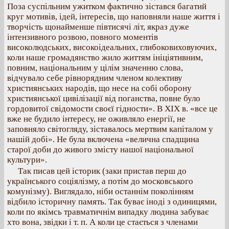
Поза суспільним ужитком фактично зістався багатий
круг мотивів, ідей, інтересів, що наповняли наше життя і
творчість щонайменше півтисячі літ, якраз дуже
інтензивного розвою, повного моментів
високолюдських, високоідеальних, глибоковиховуючих,
коли наше громадянство жило життям ініціятивним,
повним, національним у цілім значенню слова,
відчувало себе рівнорядним членом колективу
християнських народів, що несе на собі оборону
християнської цивілізації від поганства, повне було
гордовитої свідомости своєї гідности». В XIX в. «все це
вже не будило інтересу, не оживляло енергії, не
заповняло світогляду, зіставалось мертвим капіталом у
нашій добі». Не була включена «велична спадщина
старої доби до живого змісту нашої національної
культури».
Так писав цей історик (заки пристав перш до
українського соціялізму, а потім до московського
комунізму). Виглядало, ніби останнім поколінням
відбило історичну память. Так буває іноді з одиницями,
коли по якімсь травматичнім випадку людина забуває
хто вона, звідки і т. п. А коли це стається з членами