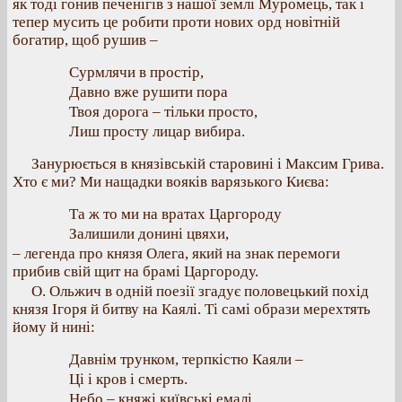
як тоді гонив печенігів з нашої землі Муромець, так і
тепер мусить це робити проти нових орд новітній
богатир, щоб рушив –
Сурмлячи в простір,
Давно вже рушити пора
Твоя дорога – тільки просто,
Лиш просту лицар вибира.
Занурюється в князівській старовині і Максим Грива.
Хто є ми? Ми нащадки вояків варязького Києва:
Та ж то ми на вратах Царгороду
Залишили донині цвяхи,
– легенда про князя Олега, який на знак перемоги
прибив свій щит на брамі Царгороду.
О. Ольжич в одній поезії згадує половецький похід
князя Ігоря й битву на Каялі. Ті самі образи мерехтять
йому й нині:
Давнім трунком, терпкістю Каяли –
Ці і кров і смерть.
Небо – княжі київські емалі,