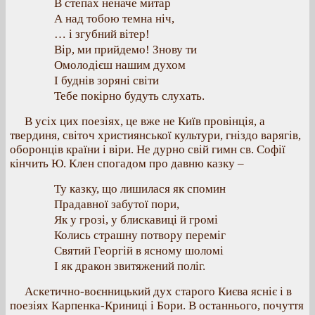
В степах неначе митар
А над тобою темна ніч,
… і згубний вітер!
Вір, ми прийдемо! Знову ти
Омолодієш нашим духом
І буднів зоряні світи
Тебе покірно будуть слухать.
В усіх цих поезіях, це вже не Київ провінція, а
твердиня, світоч християнської культури, гніздо варягів,
оборонців країни і віри. Не дурно свій гимн св. Софії
кінчить Ю. Клен спогадом про давню казку –
Ту казку, що лишилася як спомин
Прадавної забутої пори,
Як у грозі, у блискавиці й громі
Колись страшну потвору переміг
Святий Георгій в ясному шоломі
І як дракон звитяжений поліг.
Аскетично-воєнницький дух старого Києва ясніє і в
поезіях Карпенка-Криниці і Бори. В останнього, почуття