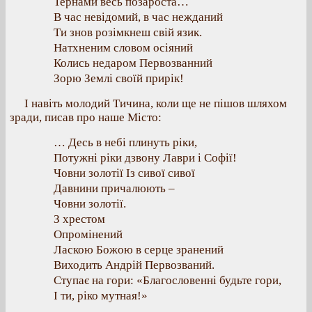
Тернами весь позароста…
В час невідомий, в час нежданий
Ти знов розімкнеш свій язик.
Натхненим словом осіяний
Колись недаром Первозванний
Зорю Землі своїй прирік!
І навіть молодий Тичина, коли ще не пішов шляхом
зради, писав про наше Місто:
… Десь в небі плинуть ріки,
Потужні ріки дзвону Лаври і Софії!
Човни золотії Із сивої сивої
Давнини причалюють –
Човни золотії.
З хрестом
Опромінений
Ласкою Божою в серце зранений
Виходить Андрій Первозваний.
Ступає на гори: «Благословенні будьте гори,
І ти, ріко мутная!»