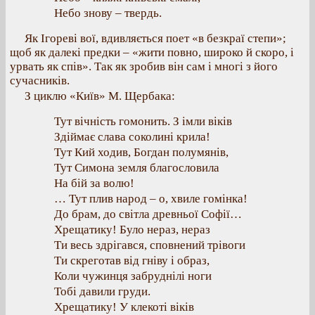
Небо знову – твердь.
Як Ігореві вої, вдивляється поет «в безкраї степи»;
щоб як далекі предки – «жити повно, широко й скоро, і
урвать як спів». Так як зробив він сам і многі з його
сучасників.
З циклю «Київ» М. Щербака:
Тут вічність гомонить. З імли віків
Здіймає слава соколині крила!
Тут Кий ходив, Богдан полумянів,
Тут Симона земля благословила
На бій за волю!
… Тут плив народ – о, хвиле гомінка!
До брам, до світла древньої Софії…
Хрещатику! Було нераз, нераз
Ти весь здрігався, сповнений трівоги
Ти скреготав від гніву і образ,
Коли чужинця забруднілі ноги
Тобі давили груди.
Хрещатику! У клекоті віків