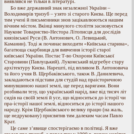
виявлявся не тільки в літературі.
Бо вже державний знак незалежної України –
Володимирів тризуб – узято зі старого Києва. Ще перед
тим учені й письменники знов зацікавлюються нашим
вічним містом. Вкінці минулого століття засновується
Наукове Товариство-Нестора Літописця для дослідів
князівської Руси (В. Антонович, О. Левицький,
Каманин). Тоді ж починає виходити «Київська старина»,
багатюща скарбниця для вивчення історії старої
київської України. Постає Т-во Охорони Київської
Старовини (Павлуцький). Лукомський відгребуе стару
архітектуру Києва. Нарешті, під впливом В. Антоновича
та його учня В. Щербаківського, також В. Данилевича,
закладаються підстави для студій над праісторичною
минувшиною нашої землі, ще перед варягами. Вони
розбивали тезу, що український нарід, вже від тисяч літ
сидів на своїй землі й усе, що відноситься до історії чи
пра-історії нашої землі, відноситься до історії нашого
народу. Крім Щербаківського велику працю (на жаль,
ще недруковану) присвятив тим далеким часам Павло
Крат.
Це саме з’явище спостерігаємо в політиці. Я вже