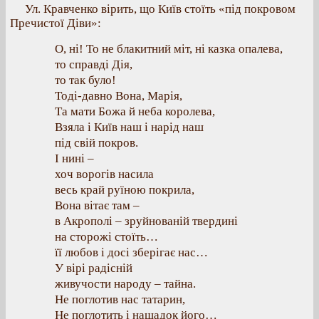
Ул. Кравченко вірить, що Київ стоїть «під покровом
Пречистої Діви»:
О, ні! То не блакитний міт, ні казка опалева,
то справді Дія,
то так було!
Тоді-давно Вона, Марія,
Та мати Божа й неба королева,
Взяла і Київ наш і нарід наш
під свій покров.
І нині –
хоч ворогів насила
весь край руїною покрила,
Вона вітає там –
в Акрополі – зруйнованій твердині
на сторожі стоїть…
її любов і досі зберігає нас…
У вірі радісній
живучости народу – тайна.
Не поглотив нас татарин,
Не поглотить і нащадок його…