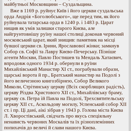
майбутньої Московщини – Суздальщина.
Вже в 1169 р. руйнує Київ і його церкви суздальська
орда Андрія «Боголюбського», ще перед тим, як його
руйнувала татарська орда в 1240 р. і 1483 р. Царат
нищив як умів залишки старого Києва, але
найгрунтовнішу руїну нашої столиці доконав червоний
московський царат, який знищив: памятник на місці
бувшої церкви св. Ірини, Ярославової жінки; замкнув
Собор св. Софії та Лавру Києво-Печерську. Пізніше
агенти Москви, Павло Постишев та Мендаль Хатаєвич,
впродовж одного 1934 р. обернули в руїни
Михайлівський Манастир XI ст., пограбували образи,
щарські ворота й пр., Братський манастир на Подолі з
його величезною книгозбірнею, Собор Великого
Миколи, Стрітинську церкву (Всіх скорблящих радість),
церкву Різдва Христового XII ст., Михайлівську браму,
церкву св. Петра ій Павла на Подолі, Трехсвятительську
церкву XII ст., Аскольдову могилу, Успенський собор XII
ст. і пр. Ці дані, аікі зібрав у 1943 р. Голова міста Києва
Л. Хворостівський, свідчать про якусь спеціяльну
ненависть червоних Москалів та їх різноплемінних
попихачів до величі й слави нашого Києва.