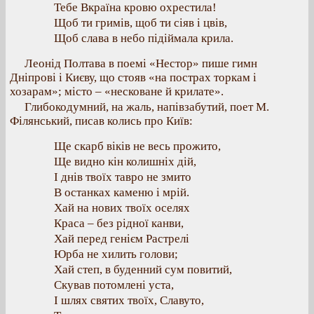
Тебе Вкраїна кровю охрестила!
Щоб ти гримів, щоб ти сіяв і цвів,
Щоб слава в небо підіймала крила.
Леонід Полтава в поемі «Нестор» пише гимн
Дніпрові і Києву, що стояв «на пострах торкам і
хозарам»; місто – «несковане й крилате».
Глибокодумний, на жаль, напівзабутий, поет М.
Філянський, писав колись про Київ:
Ще скарб віків не весь прожито,
Ще видно кін колишніх дій,
І днів твоїх тавро не змито
В останках каменю і мрій.
Хай на нових твоїх оселях
Краса – без рідної канви,
Хай перед генієм Растрелі
Юрба не хилить голови;
Хай степ, в буденний сум повитий,
Скував потомлені уста,
І шлях святих твоїх, Славуто,