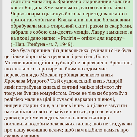
святістю манастиря. Зрабовано старовинний золотий
хрест Богдана Хмельницького, вагою в шість кільо.
Черво-ноармієць кинув його на переладоване авто і
притоптав чобітьми. Кілька днів пізніше большевики
обрабували мана-стирський скит і, разом із скарбами,
забрали з собою сім-десять ченців. Лавру замкнено, а
на вході дано напис: «Релігія – опіюм для народу»
(«Нац. Трибуна» ч. 7, 1949).
Яка була причина цієї диявольської руйнації? Не була
це тільки боротьба з церквою і релігією, бо на
Московщині подібної руйнації не переведено. Зрештою,
що спільного з протирелігійним походом має
перевезення до Москви гробівця великого князя
Ярослава Мудрого? Та й суздальський князь Андрій,
який пограбував київські святині майже вісімсот літ
тому, не був ще комуністом. Отже не тільки боротьбу з
релігією мали на цілі й сучасні варвари з півночі,
нищачи старий Київ, а й щось інше. їх ціллю є змусити
нас виріктися свого й забути про все, що нас від них
ділило; щоб ми всюди замість наших святощів
поставили подоби московських ідолів; щоб не згадували
про нашу колишню велич; щоб нам відбило память про
славну давнину.