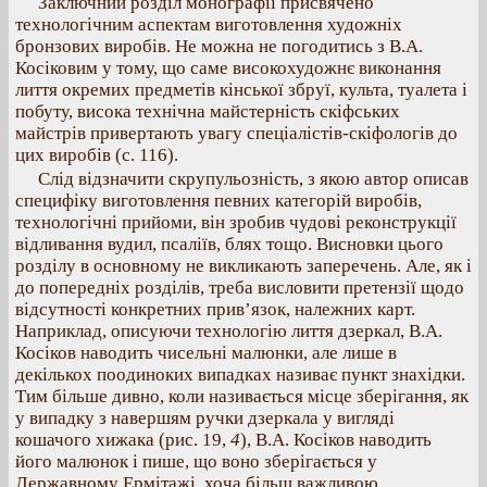
Заключний розділ монографії присвячено
технологічним аспектам виготовлення художніх
бронзових виробів. Не можна не погодитись з В.А.
Косіковим у тому, що саме високохудожнє виконання
лиття окремих предметів кінської збруї, культа, туалета і
побуту, висока технічна майстерність скіфських
майстрів привертають увагу спеціалістів-скіфологів до
цих виробів (с. 116).
Слід відзначити скрупульозність, з якою автор описав
специфіку виготовлення певних категорій виробів,
технологічні прийоми, він зробив чудові реконструкції
відливання вудил, псаліїв, блях тощо. Висновки цього
розділу в основному не викликають заперечень. Але, як і
до попередніх розділів, треба висловити претензії щодо
відсутності конкретних прив’язок, належних карт.
Наприклад, описуючи технологію лиття дзеркал, В.А.
Косіков наводить чисельні малюнки, але лише в
декількох поодиноких випадках називає пункт знахідки.
Тим більше дивно, коли називається місце зберігання, як
у випадку з навершям ручки дзеркала у вигляді
кошачого хижака (рис. 19,
4
), В.А. Косіков наводить
його малюнок і пише, що воно зберігається у
Державному Ермітажі, хоча більш важливою