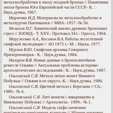
металлообработки в эпоху поздней бронзы // Памятники
эпохи бронзы Юга Европейской части СССР.- К. :
Наук.думка, 1967.
Марченко И.Д.
Материалы по металлообработке и
металлургии Пантикапея // МИА.-1957.-№ 56.
Мелихов П.Г.
Химический анализ древних бронзових
стрел // ЗООИД.- Т. XXV.- Протокол 341.- Одесса, 1904.
Моруженко А.А., Косиков В.А.
Работы лесостепной
скифской экспедиции // АО 1975 г.- М. : Наука, 1977.
Мурзин В.Ю
. Скифская архаика Северного
Причерноморья.- К. : Наук.думка, 1984.
Назаров В.В.
Новые данные о бронзолитейном
ремесле Ольвии // Актуальные проблемы историко-
археологических исследований.- К. : Наук.думка, 1987.
Ольговский С.Я.
Металл литых монет Нижнего
Побужья // Ольвия и ее округа.-К. : Наук.думка, 1986.
Ольговский С.Я.
Цветной металл с Березани // СА.-
1980.- № 4.
Ольговський С.Я.
Литі монети і ливарництво в
Нижньому Побужжі // Археологія.- 1999.- № 1.
Ольговський С.Я.
Модель скіфо-античних
торгівельно-ремісничих відносин // Збірник наукових