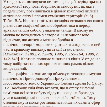
V ст. до н. е., мотивуючи це тим, що в цей період зразки
художньої творчості зберігають самобутність, яка в
подальшому розчиняється в цілому комплексі впливів
античного світу і племен суміжних територій (с. 5).
Тобто В.А. Косіков стоїть на позиціях визнання високого
рівня саме скіфської металообробки, яка в період
архаїки являла собою унікальне явище. В цьому не
можна не погодитись з автором. Я неодноразово
відзначав, що антична металообробка в
північнопричорноморських центрах знаходилась в цей
час, в кращому випадку, на стадії становлення
[
Ольговський 1992, с. 72-78; 1995, с. 155-164; 1999, с.
142-148
]. Картина починає мінятися з кінця V ст. до н.е.,
тому вибір зазначених хронологічних рамок цілком
виправданий.
Географічні рамки автор обмежує степовою смугою
північного Причорномор‘я, Прикубанням і
лісостеповою зоною України до Сейма і Десни (с. 5). Тут
В.А. Косікову слід було вказати, що в степу скіфські
пам’ятки осілого побуту відсутні, якщо не брати до
уваги калліпідські поселення ольвійської хори. Тому
степова смуга може розглядатись лише як одна із сфер