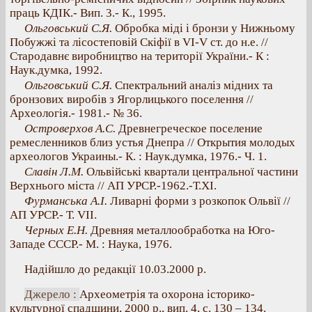
праць КДІК.- Вип. 3.- К., 1995.
Ольговський С.Я.
Обробка міді і бронзи у Нижньому
Побужжі та лісостеповій Скіфії в VI-V ст. до н.е. //
Стародавнє виробництво на території України.- К :
Наук.думка, 1992.
Ольговський С.Я.
Спектральний аналіз мідних та
бронзових виробів з Ягорлицького поселення //
Археологія.- 1981.- № 36.
Островерхов А.С.
Древнегреческое поселение
ремесленников близ устья Днепра // Открытия молодых
археологов Украины.- К. : Наук.думка, 1976.- Ч. 1.
Славін Л.М.
Ольвійські квартали центральної частини
Верхнього міста // АП УРСР.-1962.-Т.ХІ.
Фурманська А.І.
Ливарні форми з розкопок Ольвії //
АП УРСР.- Т. VII.
Черных Е.Н.
Древняя металлообработка на Юго-
Западе СССР.- М. : Наука, 1976.
Надійшло до редакції 10.03.2000 р.
Джерело :
Археометрія та охорона історико-
культурної спадщини, 2000 р., вип. 4, с. 130 – 134.