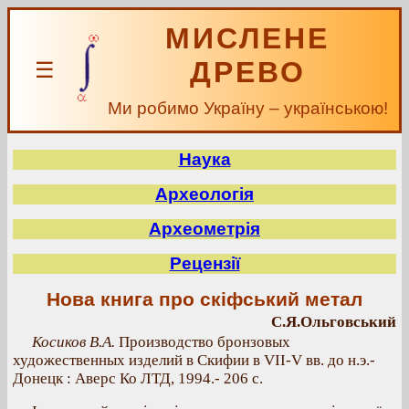
МИСЛЕНЕ
ДРЕВО
☰
Ми робимо Україну – українською!
Наука
Археологія
Археометрія
Рецензії
Нова книга про скіфський метал
С.Я.Ольговський
Косиков В.А.
Производство бронзовых
художественных изделий в Скифии в VII-V вв. до н.э.-
Донецк : Аверс Ко ЛТД, 1994.- 206 с.