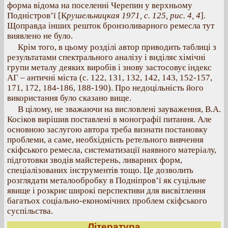
форма відома на поселенні Черепин у верхньому
Подністров’ї [К
рушельницкая 1971, с. 125, рис. 4, 4
].
Щоправда інших решток бронзоливарного ремесла тут
виявлено не було.
Крім того, в цьому розділі автор приводить таблиці з
результатами спектрального аналізу і виділяє хімічні
групи металу деяких виробів і знову застосовує індекс
АГ – античні міста (с. 122, 131, 132, 142, 143, 152-157,
171, 172, 184-186, 188-190). Про недоцільність його
використання було сказано вище.
В цілому, не зважаючи на висловлені зауваження, В.А.
Косіков вирішив поставлені в монографії питання. Але
основною заслугою автора треба визнати постановку
проблеми, а саме, необхідність ретельного вивчення
скіфського ремесла, систематизації наявного матеріалу,
підготовки зводів майстерень, ливарних форм,
спеціалізованих інструментів тощо. Це дозволить
розглядати металообробку в Подніпров’ї як суцільне
явище і розкриє широкі перспективи для висвітлення
багатьох соціально-економічних проблем скіфського
суспільства.
Література