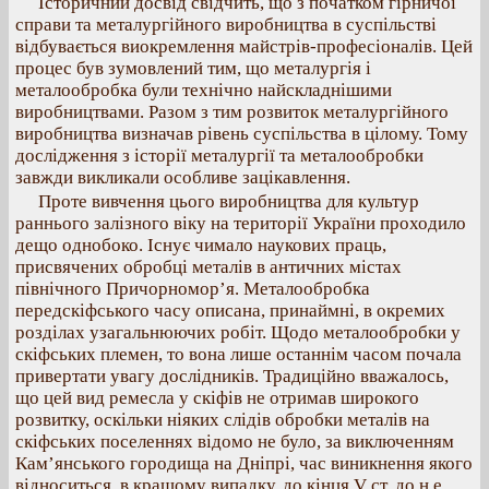
Історичний досвід свідчить, що з початком гірничої
справи та металургійного виробництва в суспільстві
відбувається виокремлення майстрів-професіоналів. Цей
процес був зумовлений тим, що металургія і
металообробка були технічно найскладнішими
виробництвами. Разом з тим розвиток металургійного
виробництва визначав рівень суспільства в цілому. Тому
дослідження з історії металургії та металообробки
завжди викликали особливе зацікавлення.
Проте вивчення цього виробництва для культур
раннього залізного віку на території України проходило
дещо однобоко. Існує чимало наукових праць,
присвячених обробці металів в античних містах
північного Причорномор’я. Металообробка
передскіфського часу описана, принаймні, в окремих
розділах узагальнюючих робіт. Щодо металообробки у
скіфських племен, то вона лише останнім часом почала
привертати увагу дослідників. Традиційно вважалось,
що цей вид ремесла у скіфів не отримав широкого
розвитку, оскільки ніяких слідів обробки металів на
скіфських поселеннях відомо не було, за виключенням
Кам’янського городища на Дніпрі, час виникнення якого
відноситься, в кращому випадку, до кінця V ст. до н.е.