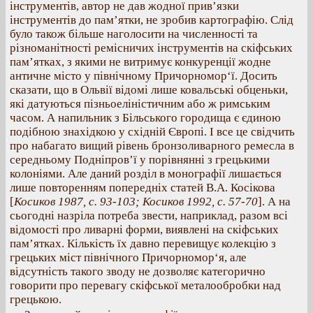
інструментів, автор не дав жодної прив’язки
інструментів до пам’ятки, не зробив картографію. Слід
було також більше наголосити на численності та
різноманітності ремісничих інструментів на скіфських
пам’ятках, з якими не витримує конкуренції жодне
античне місто у північному Причорномор‘ї. Досить
сказати, що в Ольвії відомі лише ковальські обценьки,
які датуються пізньоеліністичним або ж римським
часом. А напильник з Більського городища є єдиною
подібною знахідкою у східній Європі. І все це свідчить
про набагато вищий рівень бронзоливарного ремесла в
середньому Подніпров’ї у порівнянні з грецькими
колоніями. Але даний розділ в монографії лишається
лише повторенням попередніх статей В.А. Косікова
[
Косиков 1987, с. 93-103; Косиков 1992, с. 57-70
]. А на
сьогодні назріла потреба звести, наприклад, разом всі
відомості про ливарні форми, виявлені на скіфських
пам’ятках. Кількість їх давно перевищує колекцію з
грецьких міст північного Причорномор‘я, але
відсутність такого зводу не дозволяє категорично
говорити про перевагу скіфської металообробки над
грецькою.