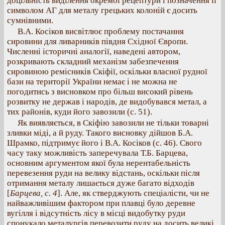
доцільність виділення окремої рецептури і позначення її
символом АГ для металу грецьких колоній є досить
сумнівними.
В.А. Косіков висвітлює проблему постачання
сировини для ливарників півдня Східної Європи.
Численні історичні аналогії, наведені автором,
розкривають складний механізм забезпечення
сировиною ремісників Скіфії, оскільки власної рудної
бази на території України немає і не можна не
погодитись з висновком про більш високий рівень
розвитку не держав і народів, де видобувався метал, а
тих районів, куди його завозили (с. 51).
Як виявляється, в Скіфію завозили не тільки товарні
зливки міді, а й руду. Такого висновку дійшов Б.А.
Шрамко, підтримує його і В.А. Косіков (с. 46). Свого
часу таку можливість заперечувала Т.Б. Барцева,
основним аргументом якої була нерентабельність
перевезення руди на велику відстань, оскільки після
отримання металу лишається дуже багато відходів
[
Барцева, с. 4
]. Але, як стверджують спеціалісти, чи не
найважливішим фактором при плавці було деревне
вугілля і відсутність лісу в місці видобутку руди
спонукало металургів перевозити руду на досить великі