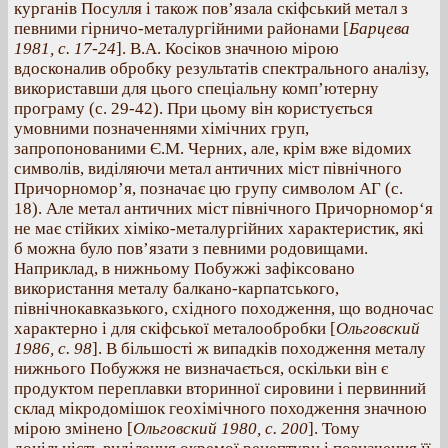
курганів Посулля і також пов’язала скіфський метал з
певними гірничо-металургійними районами [
Барцева
1981, с. 17-24
]. В.А. Косіков значною мірою
вдосконалив обробку результатів спектрального аналізу,
використавши для цього спеціальну комп’ютерну
програму (с. 29-42). При цьому він користується
умовними позначеннями хімічних груп,
запропонованими Є.М. Черних, але, крім вже відомих
символів, виділяючи метал античних міст північного
Причорномор’я, позначає цю групу символом АГ (с.
18). Але метал античних міст північного Причорномор‘я
не має стійких хіміко-металургійних характеристик, які
б можна було пов’язати з певними родовищами.
Наприклад, в нижньому Побужжі зафіксовано
використання металу балкано-карпатського,
північнокавказького, східного походження, що водночас
характерно і для скіфської металообробки [
Ольговский
1986, с. 98
]. В більшості ж випадків походження металу
нижнього Побужжя не визначається, оскільки він є
продуктом переплавки вторинної сировини і первинний
склад мікродомішок геохімічного походження значною
мірою змінено [
Ольговский 1980, с. 200
]. Тому