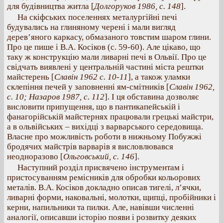
для будівництва житла [
Долгоруков 1986, с. 148
].
На скіфських поселеннях металургійні печі
будувались на глиняному черені і мали вигляд
дерев’яного каркасу, обмазаного товстим шаром глини.
Про це пише і В.А. Косіков (с. 59-60). Але цікаво, що
таку ж конструкцію мали ливарні печі в Ольвії. Про це
свідчать виявлені у центральній частині міста рештки
майстерень [
Славін 1962 с. 10-11
], а також уламки
склепіння печей у заповненні ям-смітників [
Славін 1962,
с. 10; Назаров 1987, с. 112
]. І ця обставина дозволяє
висловити припущення, що в пантикапейській і
фанагорійській майстернях працювали грецькі майстри,
а в ольвійських – вихідці з варварського середовища.
Власне про можливість роботи в нижньому Побужжі
бродячих майстрів варварів я висловлювався
неодноразово [
Ольговський, с. 146
].
Наступний розділ присвячено інструментам і
пристосуванням ремісників для обробки кольорових
металів. В.А. Косіков докладно описав тигелі, л’ячки,
ливарні форми, наковальні, молотки, щипці, пробійники і
керни, напильники та пилки. Але, навівши численні
аналогії, описавши історію появи і розвитку деяких