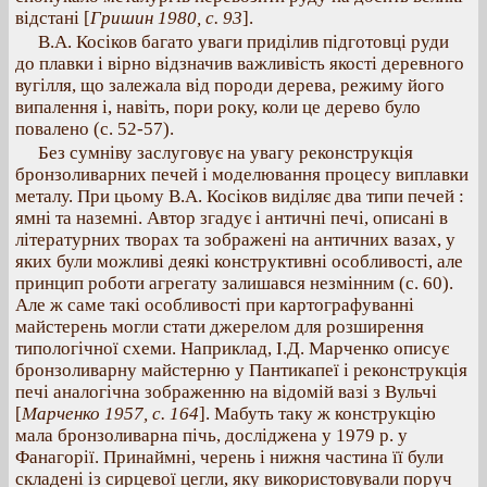
відстані [
Гришин 1980, с. 93
].
В.А. Косіков багато уваги приділив підготовці руди
до плавки і вірно відзначив важливість якості деревного
вугілля, що залежала від породи дерева, режиму його
випалення і, навіть, пори року, коли це дерево було
повалено (с. 52-57).
Без сумніву заслуговує на увагу реконструкція
бронзоливарних печей і моделювання процесу виплавки
металу. При цьому В.А. Косіков виділяє два типи печей :
ямні та наземні. Автор згадує і античні печі, описані в
літературних творах та зображені на античних вазах, у
яких були можливі деякі конструктивні особливості, але
принцип роботи агрегату залишався незмінним (с. 60).
Але ж саме такі особливості при картографуванні
майстерень могли стати джерелом для розширення
типологічної схеми. Наприклад, І.Д. Марченко описує
бронзоливарну майстерню у Пантикапеї і реконструкція
печі аналогічна зображенню на відомій вазі з Вульчі
[
Марченко 1957, с. 164
]. Мабуть таку ж конструкцію
мала бронзоливарна пічь, досліджена у 1979 р. у
Фанагорії. Принаймні, черень і нижня частина її були
складені із сирцевої цегли, яку використовували поруч