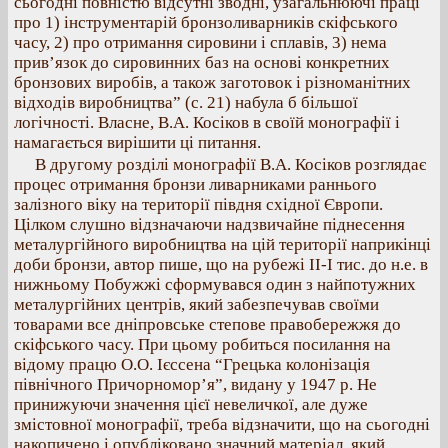
сьогодні повністю відсутні зводні, узагальнюючі праці
про 1) інструментарій бронзоливарників скіфського
часу, 2) про отримання сировини і сплавів, 3) нема
прив’язок до сировинних баз на основі конкретних
бронзових виробів, а також заготовок і різноманітних
відходів виробництва” (с. 21) набула б більшої
логічності. Власне, В.А. Косіков в своїй монографії і
намагається вирішити ці питання.
В другому розділі монографії В.А. Косіков розглядає
процес отримання бронзи ливарниками раннього
залізного віку на території півдня східної Європи.
Цілком слушно відзначаючи надзвичайне піднесення
металургійного виробництва на цій території наприкінці
доби бронзи, автор пише, що на рубежі II-I тис. до н.е. в
нижньому Побужжі сформувався один з найпотужних
металургійних центрів, який забезпечував своїми
товарами все дніпровське степове правобережжя до
скіфського часу. При цьому робиться посилання на
відому працю О.О. Ієссена “Грецька колонізація
північного Причорномор’я”, видану у 1947 р. Не
принижуючи значення цієї невеличкої, але дуже
змістовної монографії, треба відзначити, що на сьогодні
накопичено і опубліковано значний матеріал, який