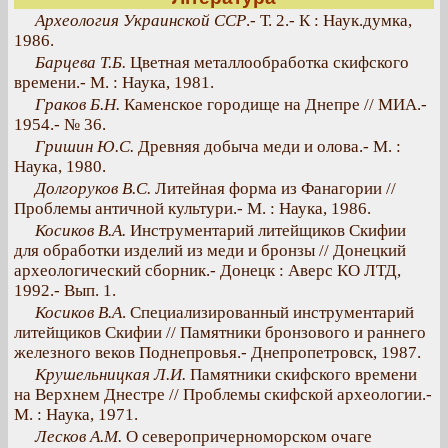
Археология Украинской ССР
.- Т. 2.- К : Наук.думка,
1986.
Барцева Т.Б.
Цветная металлообработка скифского
времени.- М. : Наука, 1981.
Граков Б.Н.
Каменское городище на Днепре // МИА.-
1954.- № 36.
Гришин Ю.С.
Древняя добыча меди и олова.- М. :
Наука, 1980.
Долгоруков В.С.
Литейная форма из Фанагории //
Проблемы античной культури.- М. : Наука, 1986.
Косиков В.А.
Инструментарий литейщиков Скифии
для обработки изделий из меди и бронзы // Донецкий
археологический сборник.- Донецк : Аверс КО ЛТД,
1992.- Вып. 1.
Косиков В.А
. Специализированный инструментарий
литейщиков Скифии // Памятники бронзового и раннего
железного веков Поднепровья.- Днепропетровск, 1987.
Крушельницкая Л.И.
Памятники скифского времени
на Верхнем Днестре // Проблемы скифской археологии.-
М. : Наука, 1971.
Лесков А.М.
О северопричерноморском очаге