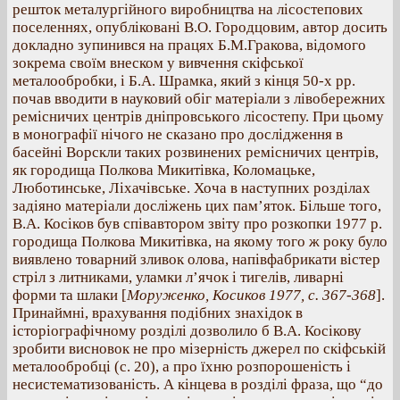
решток металургійного виробництва на лісостепових
поселеннях, опубліковані В.О. Городцовим, автор досить
докладно зупинився на працях Б.М.Гракова, відомого
зокрема своїм внеском у вивчення скіфської
металообробки, і Б.А. Шрамка, який з кінця 50-х рр.
почав вводити в науковий обіг матеріали з лівобережних
ремісничих центрів дніпровського лісостепу. При цьому
в монографії нічого не сказано про дослідження в
басейні Ворскли таких розвинених ремісничих центрів,
як городища Полкова Микитівка, Коломацьке,
Люботинське, Ліхачівське. Хоча в наступних розділах
задіяно матеріали досліжень цих пам’яток. Більше того,
В.А. Косіков був співавтором звіту про розкопки 1977 р.
городища Полкова Микитівка, на якому того ж року було
виявлено товарний зливок олова, напівфабрикати вістер
стріл з литниками, уламки л’ячок і тигелів, ливарні
форми та шлаки [
Моруженко, Косиков 1977, с. 367-368
].
Принаймні, врахування подібних знахідок в
історіографічному розділі дозволило б В.А. Косікову
зробити висновок не про мізерність джерел по скіфській
металообробці (с. 20), а про їхню розпорошеність і
несистематизованість. А кінцева в розділі фраза, що “до