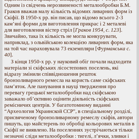
Одним із свідчень нерозвиненості металообробки Б.М.
Граков вважав малу кількість відомих ливарних форм із
Скіфії. В 1950-х рр. він писав, що відомо всього 2-3
кам’яні форми для виготовлення прикрас і 2 металеві
для виготовлення вістер стріл [
Граков 1954, с. 123
].
Звичайно, така їх кількість не могла конкурувати,
наприклад, з ольвійською колекцією ливарних форм, яка
на той час нараховувала 73 екземпляри [
Фурманська с.
40
].
З кінця 1950-х рр. у науковий обіг почали надходити
матеріали зі скіфських лісостепових поселень, які
відразу змінили співвідношення решток
бронзоливарного ремесла на користь саме скіфських
пам’яток. Але панування в науці твердження про
перевагу грецької металообробки над скіфською
заважало об’єктивно оцінити діяльність скіфських
ремісничих центрів. У багатотомному виданні
“Археология Украинской ССР”, в спеціальному розділі,
присвяченому бронзоливарному ремеслу скіфів, автори
пишуть, що майстерень по обробці кольорових металів в
Скіфії не виявлено. На поселеннях зустрічаються тільки
незначні сліди металообробки : тигелі, л’ячки, зливки і