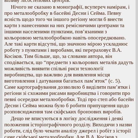
впливу лісостепових центрів.
Нічого не сказано в монографії, всупереч намірам, і
про металообробку в басейні Десни і Сейма. Певну
ясність щодо того чи іншого регіону могли б внести
карти з нанесеними на них ремісничими центрами та
іншими населеними пунктами, пов’язаними з
кольоровою металообробкою навіть опосередковано.
Але такі карти відсутні, що значною мірою ускладнює
роботу з пунктами і виробами, які перераховує В.А.
Косіков. Тим більше, що, за словами автора, він
сподівається, що “предмети з кольорових металів дадуть
можливість виявити спільні риси технології
виробництва, що важливо для виявлення місця
виготовлення і датування багатьох пам’яток” (с. 5).
Саме картографування дозволило б виділити пам’ятки і
регіони зі схожими рисами виробництва і говорити про
певні осередки металообробки. Тоді про степ або басейн
Десни і Сейма можна було б робити припущення щодо
розповсюдження там скіфських бронзових виробів.
Дещо не вписуються в логіку дослідження і деякі
положення історіографічного розділу. Виходячи з назви
роботи, слід було чекати аналізу джерел і робіт з історії
саме скіфської металообробки. Але В.А. Косіков з