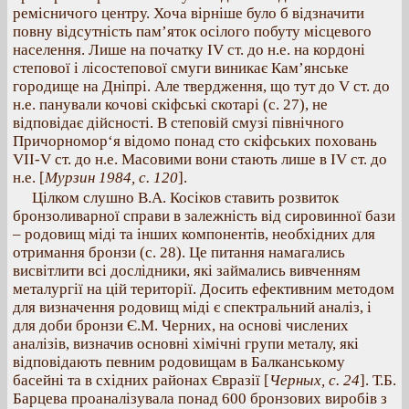
ремісничого центру. Хоча вірніше було б відзначити
повну відсутність пам’яток осілого побуту місцевого
населення. Лише на початку IV ст. до н.е. на кордоні
степової і лісостепової смуги виникає Кам’янське
городище на Дніпрі. Але твердження, що тут до V ст. до
н.е. панували кочові скіфські скотарі (с. 27), не
відповідає дійсності. В степовій смузі північного
Причорномор‘я відомо понад сто скіфських поховань
VII-V ст. до н.е. Масовими вони стають лише в IV ст. до
н.е. [
Мурзин 1984, с. 120
].
Цілком слушно В.А. Косіков ставить розвиток
бронзоливарної справи в залежність від сировинної бази
– родовищ міді та інших компонентів, необхідних для
отримання бронзи (с. 28). Це питання намагались
висвітлити всі дослідники, які займались вивченням
металургії на цій території. Досить ефективним методом
для визначення родовищ міді є спектральний аналіз, і
для доби бронзи Є.М. Черних, на основі числених
аналізів, визначив основні хімічні групи металу, які
відповідають певним родовищам в Балканському
басейні та в східних районах Євразії [
Черных, с. 24
]. Т.Б.
Барцева проаналізувала понад 600 бронзових виробів з