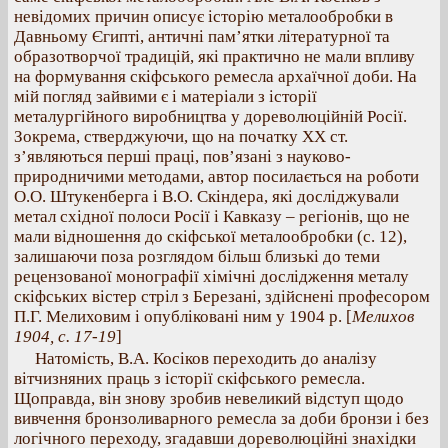
невідомих причин описує історію металообробки в
Давньому Єгипті, античні пам’ятки літературної та
образотворчої традицій, які практично не мали впливу
на формування скіфського ремесла архаїчної доби. На
мій погляд зайвими є і матеріали з історії
металургійного виробництва у дореволюційній Росії.
Зокрема, стверджуючи, що на початку ХХ ст.
з’являються перші праці, пов’язані з науково-
природничими методами, автор посилається на роботи
О.О. Штукенберга і В.О. Скіндера, які досліджували
метал східної полоси Росії і Кавказу – регіонів, що не
мали відношення до скіфської металообробки (с. 12),
залишаючи поза розглядом більш близькі до теми
рецензованої монографії хімічні дослідження металу
скіфських вістер стріл з Березані, здійснені професором
П.Г. Мелиховим і опубліковані ним у 1904 р. [
Мелихов
1904, с. 17-19
]
Натомість, В.А. Косіков переходить до аналізу
вітчизняних праць з історії скіфського ремесла.
Щоправда, він знову зробив невеликий відступ щодо
вивчення бронзоливарного ремесла за доби бронзи і без
логічного переходу, згадавши дореволюційні знахідки