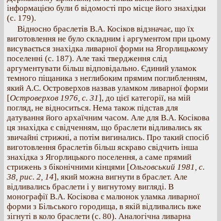
інформацією були б відомості про місце його знахідки
(с. 179).
Відносно браслетів В.А. Косіков відзначає, що їх
виготовлення не було складним і аргументом при цьому
висувається знахідка ливарної форми на Ягорлицькому
поселенні (с. 187). Але такі твердження слід
аргументувати більш відповідально. Єдиний уламок
темного піщаника з неглибоким прямим поглибленням,
який А.С. Островерхов назвав уламком ливарної форми
[
Островерхов 1976, с. 31
], до цієї категорії, на мій
погляд, не відноситься. Нема також підстав для
датування його архаїчним часом. Але для В.А. Косікова
ця знахідка є свідченням, що браслети відливались як
звичайні стрижні, а потім вигинались. Про такий спосіб
виготовлення браслетів більш яскраво свідчить інша
знахідка з Ягорлицького поселення, а саме прямий
стрижень з біконічними кінцями [
Ольговський 1981, с.
38, рис. 2, 14
], який можна вигнути в браслет. Але
відливались браслети і у вигнутому вигляді. В
монографії В.А. Косікова є малюнок уламка ливарної
форми з Більського городища, в якій відливались вже
зігнуті в коло браслети (с. 80). Аналогічна ливарна