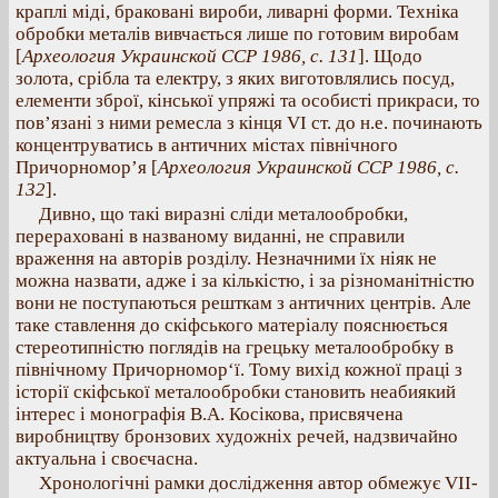
краплі міді, браковані вироби, ливарні форми. Техніка
обробки металів вивчається лише по готовим виробам
[
Археология Украинской ССР 1986, с. 131
]. Щодо
золота, срібла та електру, з яких виготовлялись посуд,
елементи зброї, кінської упряжі та особисті прикраси, то
пов’язані з ними ремесла з кінця VI ст. до н.е. починають
концентруватись в античних містах північного
Причорномор’я [
Археология Украинской ССР 1986, с.
132
].
Дивно, що такі виразні сліди металообробки,
перераховані в названому виданні, не справили
враження на авторів розділу. Незначними їх ніяк не
можна назвати, адже і за кількістю, і за різноманітністю
вони не поступаються решткам з античних центрів. Але
таке ставлення до скіфського матеріалу пояснюється
стереотипністю поглядів на грецьку металообробку в
північному Причорномор‘ї. Тому вихід кожної праці з
історії скіфської металообробки становить неабиякий
інтерес і монографія В.А. Косікова, присвячена
виробництву бронзових художніх речей, надзвичайно
актуальна і своєчасна.
Хронологічні рамки дослідження автор обмежує VII-