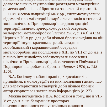
дозволяє значно грунтовніше розглядати металургійне
ремесло доби пізньої бронзи на зазначеній території.
О.М. Лєсков наприкінці 60-х рр., систематизувавши
відомості про майстерні і скарби ливарників в степовій
зоні північного Причорномор‘я виділив для цієї
території північнопричорноморський осередок
кольорової металообробки [
Лесков 1967, с. 143
], а Є.М.
Черних в 70-х рр. для доби пізньої бронзи виділив на цій
території інгуло-красномаяцький, завадово-
лобойківський і кардашинський осередки
металообробки, які послідовно з XIII по VIII ст. до н.е. з
різною інтенсивністю забезпечували населення
північного Причорномор‘я, лісостепового Побужжя і
Подніпров’я виробами з бронзи [
Черных 1976, с. 153-
156
].
В.А. Косікову знайомі праці цих дослідників,
принаймні, в монографії є на них посилання і дивно, що
для характеристики металургії доби пізньої бронзи
автор скористався застарілою інформацією (с. 27).
Можна погодитись з В.А. Косіковим в тому, що в VII-
V ст. до н. е. на безкрайніх просторах
причорноморського степу невідомо жодного