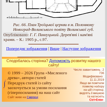
Рис. 66. План Троїцької церкви в м. Полонному
Новоград-Волинського повіту Волинської губ.
Опубліковано
:
Г. Г. Павлуцький
. Дерев'яні і кам'яні
храми. – К.: 1905 р., с.97.
Попереднє зображення
|
Вище
|
Наступне зображення
Сподобалась сторінка?
Допоможіть
розвитку нашого
сайту!
Число завантажень : 2
© 1999 – 2026 Група «Мисленого
736
Модифіковано :
древа», автори статей
11.11.2019
Передрук статей із сайту
Якщо ви помітили
помилку набору
заохочується за умови посилання
на цiй сторiнцi,
(гіперпосилання) на наш сайт
видiлiть її мишкою
та натисніть
Сайт живе на
Смереці
Ctrl+Enter
.