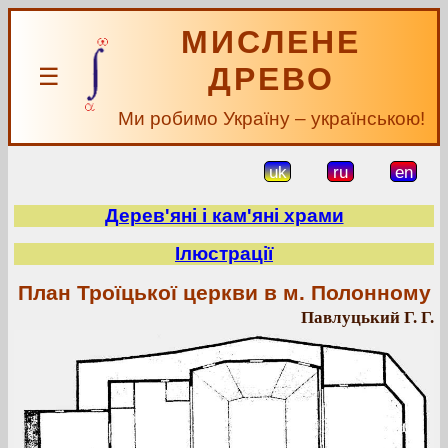
МИСЛЕНЕ
ДРЕВО
☰
Ми робимо Україну – українською!
uk
ru
en
Дерев'яні і кам'яні храми
Ілюстрації
План Троїцької церкви в м. Полонному
Павлуцький Г. Г.