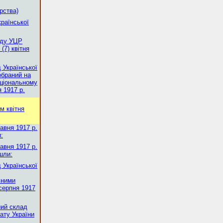
рства)
раїнської
аду УЦР
(7) квітня
 Української
обраний на
ціональному
я 1917 р.
м квітня
авня 1917 р.
:
авня 1917 р.
шли:
 Української
ьними
серпня 1917
ний склад
ату України