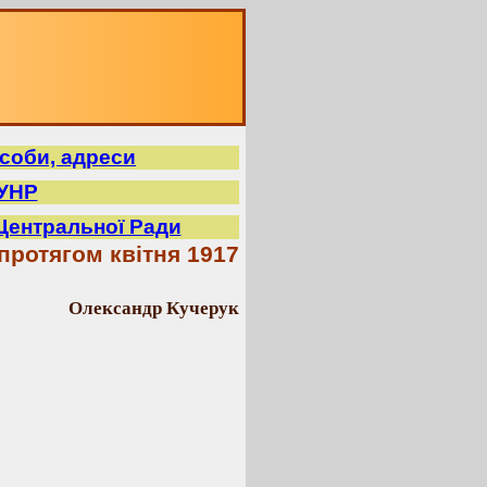
 особи, адреси
 УНР
 Центральної Ради
протягом квітня 1917
Олександр Кучерук