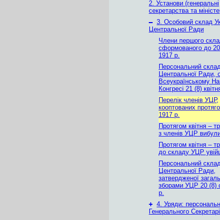
2. Установи (генеральні
секретарства та міністе
–
3. Особовий склад Ук
Центральної Ради
Члени першого скл
сформованого до 20 
1917 р.
Персональний склад
Центральної Ради, 
Всеукраїнському На
Конгресі 21 (8) квітн
Перелік членів УЦР,
кооптованих протяго
1917 р.
Протягом квітня – тр
з членів УЦР вибули
Протягом квітня – тр
до складу УЦР увій
Персональний склад
Центральної Ради,
затвердженої загал
зборами УЦР 20 (8) 
р.
+
4. Уряди: персональ
Генерального Секретарі