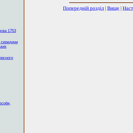
Попередній розділ
|
Вище
|
Наст
єва 1753
а середини
ьких
писного
особи,