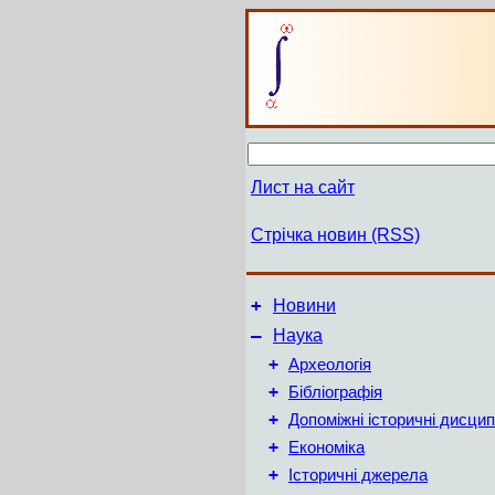
Лист на сайт
Стрічка новин (RSS)
+
Новини
–
Наука
+
Археологія
+
Бібліографія
+
Допоміжні історичні дисцип
+
Економіка
+
Історичні джерела