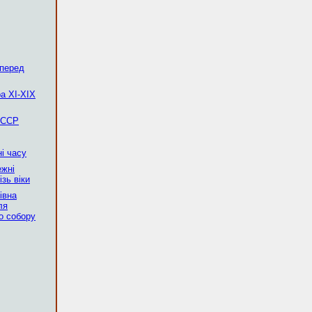
 перед
а XI-XIX
 ССР
і часу
ежні
зь віки
івна
ля
о собору