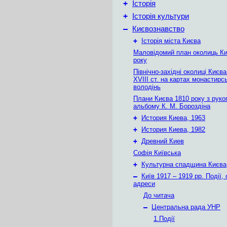
+
Історія
+
Історія культури
–
Києвознавство
+
Історія міста Києва
Маловідомий план околиць Ки
року
Північно-західні околиці Києв
XVIII ст. на картах монастирс
володінь
Плани Києва 1810 року з руко
альбому К. М. Бороздіна
+
История Киева, 1963
+
История Киева, 1982
+
Древний Киев
Софія Київська
+
Культурна спадщина Києва
–
Київ 1917 – 1919 рр. Події, 
адреси
До читача
–
Центральна рада УНР
1.Події