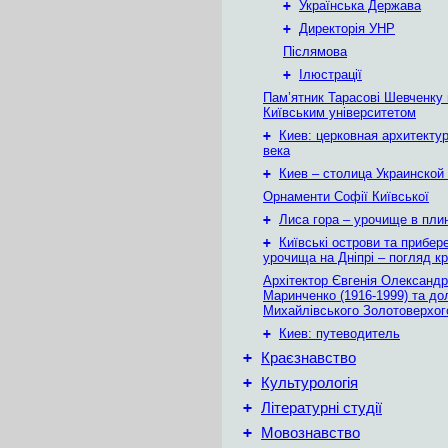
+
Українська Держава
+
Директорія УНР
Післямова
+
Ілюстрації
Пам’ятник Тарасові Шевченку
Київським університетом
+
Киев: церковная архитектур
века
+
Киев – столица Украинской
Орнаменти Софії Київської
+
Лиса гора – урочище в плин
+
Київські острови та прибер
урочища на Дніпрі – погляд крі
Архітектор Євгенія Олександр
Маринченко (1916-1999) та до
Михайлівського Золотоверхог
+
Киев: путеводитель
+
Краєзнавство
+
Культурологія
+
Літературні студії
+
Мовознавство