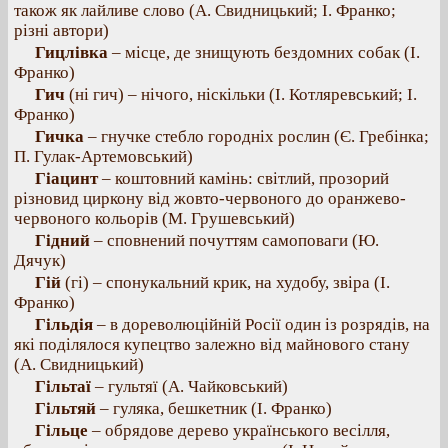
також як лайливе слово (А. Свидницький; І. Франко;
різні автори)
Гицлівка
– місце, де знищують бездомних собак (І.
Франко)
Гич
(ні гич) – нічого, ніскільки (І. Котляревський; І.
Франко)
Гичка
– гнучке стебло городніх рослин (Є. Гребінка;
П. Гулак-Артемовський)
Гіацинт
– коштовний камінь: світлий, прозорий
різновид циркону від жовто-червоного до оранжево-
червоного кольорів (М. Грушевський)
Гідний
– сповнений почуттям самоповаги (Ю.
Дячук)
Гій
(гі) – спонукальний крик, на худобу, звіра (І.
Франко)
Гільдія
– в дореволюційній Росії один із розрядів, на
які поділялося купецтво залежно від майнового стану
(А. Свидницький)
Гільтаї
– гультяї (А. Чайковський)
Гільтяй
– гуляка, бешкетник (І. Франко)
Гільце
– обрядове дерево українського весілля,