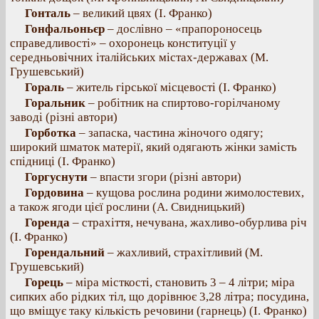
Гонталь
– великий цвях (І. Франко)
Гонфальоньєр
– дослівно – «прапороносець
справедливості» – охоронець конституції у
середньовічних італійських містах-державах (М.
Грушевський)
Гораль
– житель гірської місцевості (І. Франко)
Горальник
– робітник на спиртово-горілчаному
заводі (різні автори)
Горботка
– запаска, частина жіночого одягу;
широкий шматок матерії, який одягають жінки замість
спідниці (І. Франко)
Горгуснути
– впасти згори (різні автори)
Гордовина
– кущова рослина родини жимолостевих,
а також ягоди цієї рослини (А. Свидницький)
Горенда
– страхіття, нечувана, жахливо-обурлива річ
(І. Франко)
Горендальний
– жахливий, страхітливий (М.
Грушевський)
Горець
– міра місткості, становить 3 – 4 літри; міра
сипких або рідких тіл, що дорівнює 3,28 літра; посудина,
що вміщує таку кількість речовини (гарнець) (І. Франко)