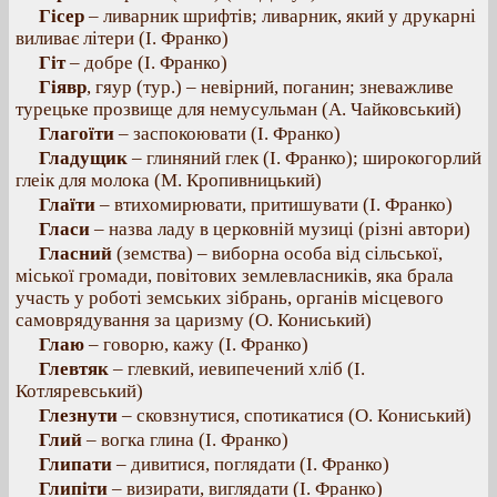
Гісер
– ливарник шрифтів; ливарник, який у друкарні
виливає літери (І. Франко)
Гіт
– добре (І. Франко)
Гіявр
, гяур (тур.) – невірний, поганин; зневажливе
турецьке прозвище для немусульман (А. Чайковський)
Глагоїти
– заспокоювати (І. Франко)
Гладущик
– глиняний глек (І. Франко); широкогорлий
глеік для молока (М. Кропивницький)
Глаїти
– втихомирювати, притишувати (І. Франко)
Гласи
– назва ладу в церковній музиці (різні автори)
Гласний
(земства) – виборна особа від сільської,
міської громади, повітових землевласників, яка брала
участь у роботі земських зібрань, органів місцевого
самоврядування за царизму (О. Кониський)
Глаю
– говорю, кажу (І. Франко)
Глевтяк
– глевкий, иевипечений хліб (І.
Котляревський)
Глезнути
– сковзнутися, спотикатися (О. Кониський)
Глий
– вогка глина (І. Франко)
Глипати
– дивитися, поглядати (І. Франко)
Глипіти
– визирати, виглядати (І. Франко)