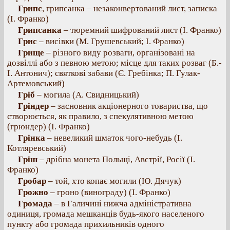
Грипс
, грипсанка – незаконвертований лист, записка
(І. Франко)
Грипсанка
– тюремний шифрований лист (І. Франко)
Грис
– висівки (М. Грушевський; І. Франко)
Грище
– різного виду розваги, організовані на
дозвіллі або з певною метою; місце для таких розваг (Б.-
І. Антонич); святкові забави (Є. Гребінка; П. Гулак-
Артемовський)
Гріб
– могила (А. Свидницький)
Гріндер
– засновник акціонерного товариства, що
створюється, як правило, з спекулятивною метою
(грюндер) (І. Франко)
Грінка
– невеликий шматок чого-небудь (І.
Котляревський)
Гріш
– дрібна монета Польщі, Австрії, Росії (І.
Франко)
Гробар
– той, хто копає могили (Ю. Дячук)
Грожно
– гроно (винограду) (І. Франко)
Громада
– в Галичині нижча адміністративна
одиниця, громада мешканців будь-якого населеного
пункту або громада прихильників одного