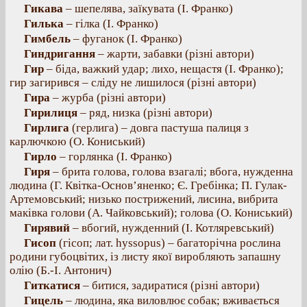
Гикава
– шепелява, заїкувата (І. Франко)
Гилька
– гілка (І. Франко)
Гимбель
– фуганок (І. Франко)
Гиндригання
– жарти, забавки (різні автори)
Гир
– біда, важкий удар; лихо, нещастя (І. Франко);
гир загирився – сліду не лишилося (різні автори)
Гира
– журба (різні автори)
Гирилиця
– ряд, низка (різні автори)
Гирлига
(герлига) – довга пастуша палиця з
карлючкою (О. Кониський)
Гирло
– горлянка (І. Франко)
Гиря
– брита голова, голова взагалі; вбога, нужденна
людина (Г. Квітка-Основ’яненко; Є. Гребінка; П. Гулак-
Артемовський; низько пострижений, лисина, вибрита
маківка голови (А. Чайковський); голова (О. Кониський)
Гирявий
– вбогий, нужденний (І. Котляревський)
Гисоп
(гісоп; лат. hyssopus) – багаторічна рослина
родини губоцвітих, із листу якої виробляють запашну
олію (Б.-І. Антонич)
Гиткатися
– битися, задиратися (різні автори)
Гицель
– людина, яка виловлює собак; вживається