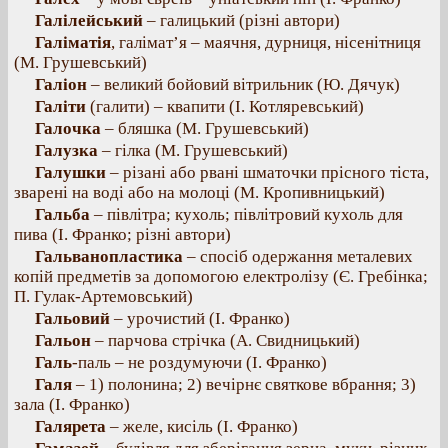
Галілейський
– галицький (різні автори)
Галіматія
, галімат’я – маячня, дурниця, нісенітниця
(М. Грушевський)
Галіон
– великий бойовий вітрильник (Ю. Дячук)
Галіти
(галити) – квапити (І. Котляревський)
Галочка
– бляшка (М. Грушевський)
Галузка
– гілка (М. Грушевський)
Галушки
– різані або рвані шматочки прісного тіста,
зварені на воді або на молоці (М. Кропивницький)
Гальба
– півлітра; кухоль; півлітровий кухоль для
пива (І. Франко; різні автори)
Гальванопластика
– спосіб одержання металевих
копій предметів за допомогою електролізу (Є. Гребінка;
П. Гулак-Артемовський)
Гальовий
– урочистий (І. Франко)
Гальон
– парчова стрічка (А. Свидницький)
Галь
-паль – не роздумуючи (І. Франко)
Галя
– 1) полонина; 2) вечірнє святкове вбрання; 3)
зала (І. Франко)
Галярета
– желе, кисіль (І. Франко)