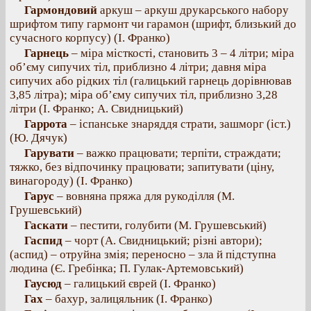
Гармондовий
аркуш – аркуш друкарського набору
шрифтом типу гармонт чи гарамон (шрифт, близький до
сучасного корпусу) (І. Франко)
Гарнець
– міра місткості, становить 3 – 4 літри; міра
об’єму сипучих тіл, приблизно 4 літри; давня міра
сипучих або рідких тіл (галицький гарнець дорівнював
3,85 літра); міра об’єму сипучих тіл, приблизно 3,28
літри (І. Франко; А. Свидницький)
Гаррота
– іспанське знаряддя страти, зашморг (іст.)
(Ю. Дячук)
Гарувати
– важко працювати; терпіти, страждати;
тяжко, без відпочинку працювати; запитувати (ціну,
винагороду) (І. Франко)
Гарус
– вовняна пряжа для рукоділля (М.
Грушевський)
Гаскати
– пестити, голубити (М. Грушевський)
Гаспид
– чорт (А. Свидницький; різні автори);
(аспид) – отруйна змія; переносно – зла й підступна
людина (Є. Гребінка; П. Гулак-Артемовський)
Гаусюд
– галицький єврей (І. Франко)
Гах
– бахур, залицяльник (І. Франко)