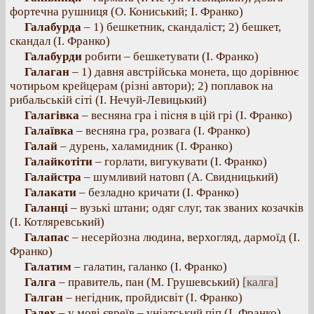
фортечна рушниця (О. Кониський; І. Франко)
Галабурда
– 1) бешкетник, скандаліст; 2) бешкет,
скандал (І. Франко)
Галабурди
робити – бешкетувати (І. Франко)
Галаган
– 1) давня австрійська монета, що дорівнює
чотирьом крейцерам (різні автори); 2) поплавок на
рибальській сіті (І. Нечуй-Левицький)
Галагівка
– весняна гра і пісня в цій грі (І. Франко)
Галаївка
– весняна гра, розвага (І. Франко)
Галай
– дурень, халамидник (І. Франко)
Галайкотіти
– горлати, вигукувати (І. Франко)
Галайстра
– шумливий натовп (А. Свидницький)
Галакати
– безладно кричати (І. Франко)
Галанці
– вузькі штани; одяг слуг, так званих козачків
(І. Котляревський)
Галапас
– несерйозна людина, верхогляд, дармоїд (І.
Франко)
Галатим
– галатин, галанко (І. Франко)
Галга
– правитель, пан (М. Грушевський)
[калга]
Галган
– негідник, пройдисвіт (І. Франко)
Галех
– у мові євреїв – уніатський піп (І. Франко)