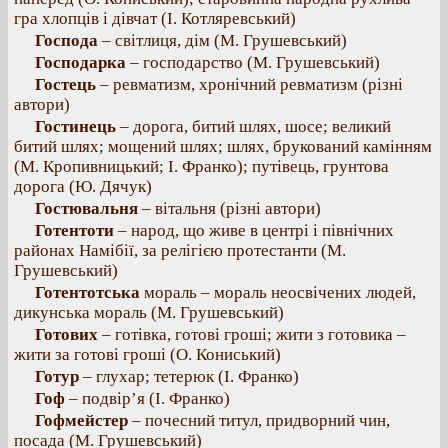
гра хлопців і дівчат (І. Котляревський)
Господа
– світлиця, дім (М. Грушевський)
Господарка
– господарство (М. Грушевський)
Гостець
– ревматизм, хронічний ревматизм (різні
автори)
Гостинець
– дорога, битий шлях, шосе; великий
битий шлях; мощений шлях; шлях, брукований камінням
(М. Кропивницький; І. Франко); путівець, грунтова
дорога (Ю. Дячук)
Гостювальня
– вітальня (різні автори)
Готентоти
– народ, що живе в центрі і північних
районах Намібії, за релігією протестанти (М.
Грушевський)
Готентотська
мораль – мораль неосвічених людей,
дикунська мораль (М. Грушевський)
Готових
– готівка, готові гроші; жити з готовика –
жити за готові гроші (О. Кониський)
Готур
– глухар; тетерюк (І. Франко)
Гоф
– подвір’я (І. Франко)
Гофмейстер
– почесний титул, придворний чин,
посада (М. Грушевський)