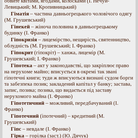
обвите квітами, ягодами, колосками (І. Нечуй-
Левицький; М. Кропивницький)
Гіматія
– частина давньогрецького чоловічого одягу
(М. Грушевський)
Гінекей
– жіноча половина в давньогрецькому
будинку (І. Франко)
Гіпокризія
– лицемірство, нещирість, святенництво,
облудність (М. Грушевський; І. Франко)
Гіпокрит
(гіпокріт) – ханжа, лицемір (М.
Грушевський; І. Франко)
Гіпотека
– акт у законодавстві, що закріплює право
на нерухоме майно; вписується в окремі так звані
гіпотечні книги; туди ж вписуються визнані судом борги
та забезпека позик; закладений капітал у банку; застава,
запис, позика; позика, що видається під заставу
нерухомого майна (І. Франко)
Гіпотетичний
– можливий, передбачуваний (І.
Франко)
Гіпотечний
(іпотечний) – кредитний (М.
Грушевський)
Гіпс
– невдале (І. Франко)
Гірка
– горілка (заст.) (Ю. Дячук)