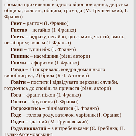
громада прихильників одного віросповідання, двірська
община; волость, община, громада (М. Грушевський; І.
Франко)
Гнет
– раптом (І. Франко)
Гнетно
– негайно (І. Франко)
Гнеть
– відразу, негайно, цю ж мить, як стій, вмить,
незабаром; зовсім (І. Франко)
Гнип
– тупий ніж (І. Франко)
Гнипик
– насмішник (різні автори)
Гноми
– афоризми (І. Франко)
Говда
– 1) покривало, ковдра домашнього
виробництва; 2) брила (Б.-І. Антонич)
Говіти
– постити і відвідувати церковні служби,
готуючись до сповіді та причастя (різні автори)
Гога
– франт, піжон (І. Франко)
Гогози
– брусниця (І. Франко)
Гогрожитись
– підніматися (І. Франко)
Годе
– голова роду, ватажок, чарівник (І. Франко)
Годен
– здатний (М. Грушевський)
Годзунковатий
– з витребеньками (Є. Гребінка; П.
Гулак-Артемовський)