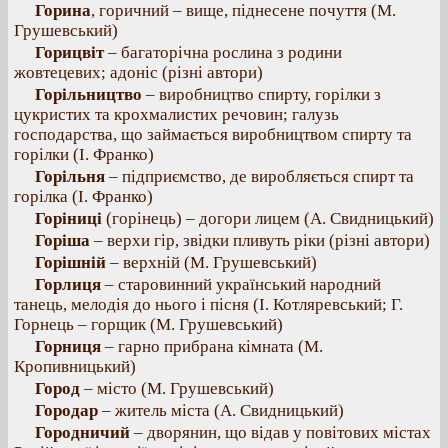
Горина
, горичний – вище, піднесене почуття (М.
Грушевський)
Горицвіт
– багаторічна рослина з родини
жовтецевих; адоніс (різні автори)
Горільництво
– виробництво спирту, горілки з
цукристих та крохмалистих речовин; галузь
господарства, що займається виробництвом спирту та
горілки (І. Франко)
Горільня
– підприємство, де виробляється спирт та
горілка (І. Франко)
Горіниці
(горінець) – догори лицем (А. Свидницький)
Горіша
– верхи гір, звідки пливуть ріки (різні автори)
Горішній
– верхній (М. Грушевський)
Горлиця
– старовинний український народний
танець, мелодія до нього і пісня (І. Котляревський; Г.
Горнець – горщик (М. Грушевський)
Горниця
– гарно прибрана кімната (М.
Кропивницький)
Город
– місто (М. Грушевський)
Городар
– житель міста (А. Свидницький)
Городничий
– дворянин, що відав у повітових містах