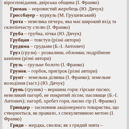
віросповідання, двірська община (І. Франко)
Громак
– норовистий жеребець (Ю. Дячук)
Гроссбауер
– куркуль (М. Грушевський)
Грота
– невелика печера, яка має широкий вхід та
склепінчасту стелю (І. Франко)
Груба
– грубка, пічка (Ю. Дячук)
Грубцан
– товстун (різні автори)
Грудима
– грудьми (Б.-І. Антонич)
Груз
(грузи) – розвалини, обломки; подрібнене
каміння (різні автори)
Грузь
– грузьке болото (І. Франко)
Грунок
– горбок, пригірок (різні автори)
Грунт
– земельна ділянка (І. Франко); земельне
володіння (заст.) (Ю. Дячук)
Грунь
(груник) – вершина гори; гірське пасмо;
невеликий пагорб, не покритий лісом; пасовище (Б.-І.
Антонич); пагорб, хребет гори, пасмо гір (І. Франко)
Грюндер
– засновник акціонерного товариства, що
створюється, як правило, з спекулятивною метою (І.
Франко)
Гряди
– жердка, сволок; як з грядий знята –