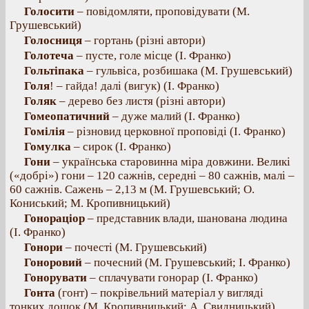
Голосити
– повідомляти, проповідувати (М.
Грушевський)
Голосниця
– гортань (різні автори)
Голотеча
– пусте, голе місце (І. Франко)
Гольтіпака
– гульвіса, розбишака (М. Грушевський)
Голя
! – гайда! далі (вигук) (І. Франко)
Голяк
– дерево без листя (різні автори)
Гомеопатичний
– дуже малий (І. Франко)
Гомілія
– різновид церковної проповіді (І. Франко)
Гомулка
– сирок (І. Франко)
Гони
– українська старовинна міра довжини. Великі
(«добрі») гони – 120 сажнів, середні – 80 сажнів, малі –
60 сажнів. Сажень – 2,13 м (М. Грушевський; О.
Кониський; М. Кропивницький)
Гонораціор
– представник влади, шанована людина
(І. Франко)
Гонори
– почесті (М. Грушевський)
Гоноровий
– почесний (М. Грушевський; І. Франко)
Гонорувати
– сплачувати гонорар (І. Франко)
Гонта
(гонт) – покрівельний матеріал у вигляді
тонких дощок (М. Кропивницький; А. Свидницький)