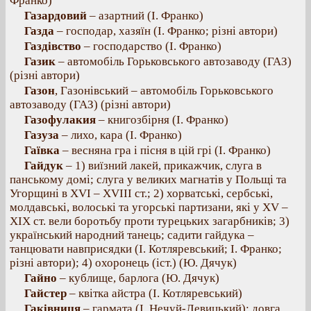
Франко)
Газардовий
– азартний (І. Франко)
Газда
– господар, хазяїн (І. Франко; різні автори)
Газдівство
– господарство (І. Франко)
Газик
– автомобіль Горьковського автозаводу (ГАЗ)
(різні автори)
Газон
, Газонівський – автомобіль Горьковського
автозаводу (ГАЗ) (різні автори)
Газофулакия
– книгозбірня (І. Франко)
Газуза
– лихо, кара (І. Франко)
Гаївка
– весняна гра і пісня в цій грі (І. Франко)
Гайдук
– 1) виїзний лакей, прикажчик, слуга в
панському домі; слуга у великих магнатів у Польщі та
Угорщині в XVI – XVIII ст.; 2) хорватські, сербські,
молдавські, волоські та угорські партизани, які у XV –
XIX ст. вели боротьбу проти турецьких загарбників; 3)
український народний танець; садити гайдука –
танцювати навприсядки (І. Котляревський; І. Франко;
різні автори); 4) охоронець (іст.) (Ю. Дячук)
Гайно
– кублище, барлога (Ю. Дячук)
Гайстер
– квітка айстра (І. Котляревський)
Гаківниця
– гармата (І. Нечуй-Левицький); довга