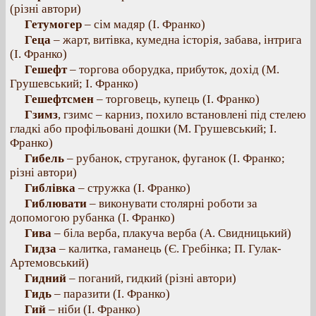
(різні автори)
Гетумогер
– сім мадяр (І. Франко)
Геца
– жарт, витівка, кумедна історія, забава, інтрига
(І. Франко)
Гешефт
– торгова оборудка, прибуток, дохід (М.
Грушевський; І. Франко)
Гешефтсмен
– торговець, купець (І. Франко)
Гзимз
, гзимс – карниз, похило встановлені під стелею
гладкі або профільовані дошки (М. Грушевський; І.
Франко)
Гибель
– рубанок, струганок, фуганок (І. Франко;
різні автори)
Гиблівка
– стружка (І. Франко)
Гиблювати
– виконувати столярні роботи за
допомогою рубанка (І. Франко)
Гива
– біла верба, плакуча верба (А. Свидницький)
Гидза
– калитка, гаманець (Є. Гребінка; П. Гулак-
Артемовський)
Гидний
– поганий, гидкий (різні автори)
Гидь
– паразити (І. Франко)
Гий
– ніби (І. Франко)