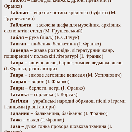
Габлот
– шафа для книжок, дрібні предмети (І.
Франко)
Габльот
– верхня частина креденса (буфета) (М.
Грушевський)
Габльота
– засклена шафа для музейних, архівних
експонатів; стенд (М. Грушевський)
Габля
– рука (діал.) (Ю. Дячук)
Гавган
– шибеник, бешкетник (І. Франко)
Гавенда
– жвава розповідь, літературний жанр,
поширений у польській літературі (І. Франко)
Гавра
– звіряче лігво, барліг; зимове ведмеже лігво
(І. Франко; різні автори)
Гавра
– зимове леговище ведмедя (М. Устиянович)
Гавран
– ворон (І. Франко)
Гаври
– берлоги, нетрі (І. Франко)
Гагавка
– горлянка (І. Корсак)
Гагілки
– українські народні обрядові пісні з іграми
і танцями (різні автори)
Гадання
– балаканина, базікання (І. Франко)
Гажа
– оклад (І. Франко)
Газа
– дуже тонка прозора шовкова тканина (І.