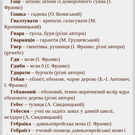
Гаці
– штани; штани із доморобного сукна (І.
Франко)
Гашка
– гадюка (О. Кониський)
Гвалтувати
– кричати, галасувати (М.
Кропивницький)
Гвара
– гроза, буря (різні автори)
Гваранція
– гарантія (М. Грушевський)
Гвер
– гвинтівка, рушниця (І. Франко; різні автори)
(gewehr)
Гди
– коли (І. Франко)
Гдиби
– коли б (І. Франко)
Гдирати
– бурчати (різні автори)
Гебан
– ебоніт; ебенове, чорне дерево (Б.-І. Антонич;
І. Франко)
Гебановий
– ебеновий, темно-коричневий колір ядра
ебенового дерева (різні автори)
Гебес
– тупиця (А. Свидницький)
Гебесня
– учні на задніх лавах у давній школі,
нездари (А. Свидницький)
Гебраїка
– давньоєврейська мова (І. Франко)
Гебраїст
– учений-знавець давньоєврейської мови і