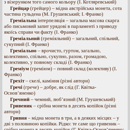
з візерунком того самого кольору (І. Котляревський)
Грейцар
(грейцер) – мідна австрійська монета, сота
частина гульдена (М. Грушевський; І. Франко)
Греміальна
інтерпеляція – загальна масова скарга
або письмовий запит урядові в парламенті з приводу
якоїсь справи чи факту (І. Франко)
Греміальний
(греміяльний) – загальний, спільний,
сукупний (І. Франко)
Греміально
– врочисто, гуртом, загально,
колективно, спільно, сукупно, разом, громадою,
колективно, у повному складі (І. Франко)
Греміум
(греміюм) – повний склад (колективу) (І.
Франко)
Грехіт
– скелі, каміння (різні автори)
Гречі
(грече) – добре, як слід (Г. Квітка-
Основ’яненко)
Гречний
– чемний, люб’язний (М. Грушевський)
Гривеник
– срібна монета в десять копійок (різні
автори)
Гривня
– мідна монета в три, а в деяких місцях – у
дві з половиною копійки. Рідко: те саме що гривеник –
срібна монета в десять копійок (Г. Квітка-Основ’яненко;