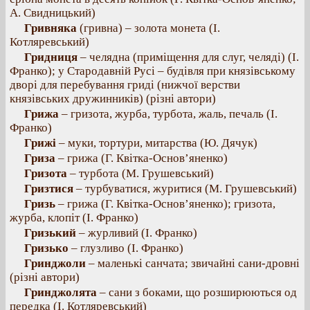
А. Свидницький)
Гривняка
(гривна) – золота монета (І.
Котляревський)
Гридниця
– челядна (приміщення для слуг, челяді) (І.
Франко); у Стародавній Русі – будівля при князівському
дворі для перебування гриді (нижчої верстви
князівських дружинників) (різні автори)
Грижа
– гризота, журба, турбота, жаль, печаль (І.
Франко)
Грижі
– муки, тортури, митарства (Ю. Дячук)
Гриза
– грижа (Г. Квітка-Основ’яненко)
Гризота
– турбота (М. Грушевський)
Гризтися
– турбуватися, журитися (М. Грушевський)
Гризь
– грижа (Г. Квітка-Основ’яненко); гризота,
журба, клопіт (І. Франко)
Гризький
– журливий (І. Франко)
Гризько
– глузливо (І. Франко)
Гринджоли
– маленькі санчата; звичайні сани-дровні
(різні автори)
Гринджолята
– сани з боками, що розширюються од
передка (І. Котляревський)