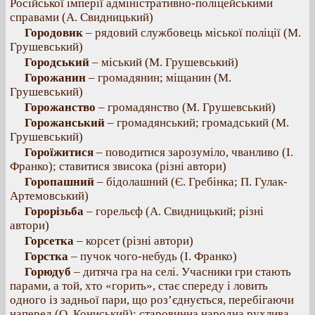
Російської імперії адміністративно-поліцейськими
справами (А. Свидницький)
Городовик
– рядовий службовець міської поліції (М.
Грушевський)
Городський
– міський (М. Грушевський)
Горожанин
– громадянин; міщанин (М.
Грушевський)
Горожанство
– громадянство (М. Грушевський)
Горожанський
– громадянський; громадський (М.
Грушевський)
Гороїжитися
– поводитися зарозуміло, чванливо (І.
Франко); ставитися звисока (різні автори)
Горопашний
– бідолашний (Є. Гребінка; П. Гулак-
Артемовський)
Горорізьба
– горельєф (А. Свидницький; різні
автори)
Горсетка
– корсет (різні автори)
Горстка
– пучок чого-небудь (І. Франко)
Горюдуб
– дитяча гра на селі. Учасники гри стають
парами, а той, хто «горить», стає спереду і ловить
одного із задньої пари, що роз’єднується, перебігаючи
наперед (О. Кониський); старовинна народна рухлива