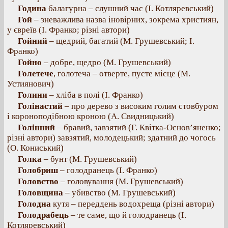
Година
балагурна – слушний час (І. Котляревський)
Гой
– зневажлива назва іновірних, зокрема християн,
у євреїв (І. Франко; різні автори)
Гойний
– щедрий, багатий (М. Грушевський; І.
Франко)
Гойно
– добре, щедро (М. Грушевський)
Голетече
, голотеча – отверте, пусте місце (М.
Устиянович)
Голини
– хліба в полі (І. Франко)
Голінастий
– про дерево з високим голим стовбуром
і короноподібною кроною (А. Свидницький)
Голінний
– бравий, завзятий (Г. Квітка-Основ’яненко;
різні автори) завзятий, молодецький; здатний до чогось
(О. Кониський)
Голка
– бунт (М. Грушевський)
Голобриш
– голодранець (І. Франко)
Головство
– головування (М. Грушевський)
Головщина
– убивство (М. Грушевський)
Голодна
кутя – переддень водохреща (різні автори)
Голодрабець
– те саме, що й голодранець (І.
Котляревський)