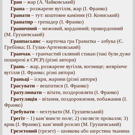
Гран
– жар (А. Чайковський)
Грана
– розжарене вугілля, жар (І. Франко)
Гранати
– тут: коштовне каміння (О. Кониський)
Гранатир
– гренадер (І. Франко)
Граничний
– межовий, кордонний; прикордонний
(М. Грушевський)
Гранпасьянс
– карточка гра Граматка – азбука (Є.
Гребінка; П. Гулак-Артемовський)
Гранчак
– гранчастий скляний стакан (такі були дуже
поширені в СРСР) (різні автори)
Грань
– жар, розжарене вугілля, вогнище; жевріюче
вугілля (І. Франко; різні автори)
Граньці
– іскри, жарини (різні автори)
Грасувати
– вештатися (І. Франко)
Гратулювати
– вітати, поздоровляти (І. Франко)
Гратуляція
– вітання, поздоровлення, побажання (І.
Франко)
Гребувати
– нехтувати (М. Грушевський)
Грегіт
– 1) кам’янисте поле; 2) скелясте провалля; 3)
крик (І. Франко); кам’яний розсип (М. Грушевський)
Грезетовий
(грезет) – шовкова або шерстяна тканина