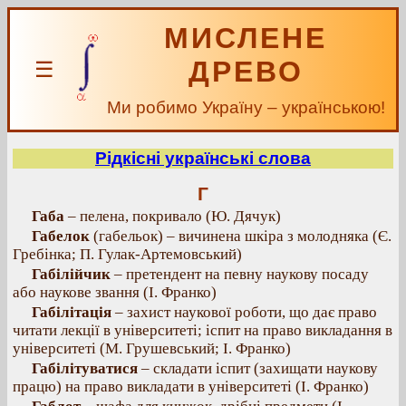
МИСЛЕНЕ
ДРЕВО
☰
Ми робимо Україну – українською!
Рідкісні українські слова
Г
Габа
– пелена, покривало (Ю. Дячук)
Габелок
(габельок) – вичинена шкіра з молодняка (Є.
Гребінка; П. Гулак-Артемовський)
Габілійчик
– претендент на певну наукову посаду
або наукове звання (І. Франко)
Габілітація
– захист наукової роботи, що дає право
читати лекції в університеті; іспит на право викладання в
університеті (М. Грушевський; І. Франко)
Габілітуватися
– складати іспит (захищати наукову
працю) на право викладати в університеті (І. Франко)