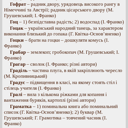
Гофрат
– радник двору, урядовець високого рангу в
Німеччині та Австрії; радник цісарського двору (М.
Грушевський; І. Франко)
Гоц
– 1) безпідставна радість; 2) водоспад (І. Франко)
Гоцак
– український народний танець, за характером
виконання близький до гопака (Г. Квітка-Основ’яненко)
Гоцки
– брати на гоцки – дошкуляти комусь (І.
Франко)
Грабар
– землекоп; гробокопач (М. Грушевський; І.
Франко)
Грагар
– сволок (І. Франко; різні автори)
Граділь
– частина плуга, в якій закріплюють чересло
(М. Кропивницький)
Градус
– підвищення в класі, на якому стоять стіл і
стілець учителя (І. Франко)
Гралі
– вила з кількома ріжками для копання і
вантаження буряків, картоплі (різні автори)
Граматка
– 1) поминальна книга або поминальний
список (Г. Квітка-Основ’яненко); 2) буквар (М.
Грушевський; Г. Грамотика – товчений часник (І.
Франко)