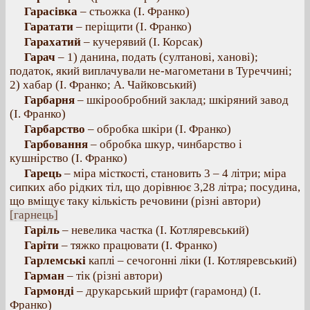
Гарасівка
– стьожка (І. Франко)
Гаратати
– періщити (І. Франко)
Гарахатий
– кучерявий (І. Корсак)
Гарач
– 1) данина, подать (султанові, ханові);
податок, який виплачували не-магометани в Туреччині;
2) хабар (І. Франко; А. Чайковський)
Гарбарня
– шкірообробний заклад; шкіряний завод
(І. Франко)
Гарбарство
– обробка шкіри (І. Франко)
Гарбовання
– обробка шкур, чинбарство і
кушнірство (І. Франко)
Гарець
– міра місткості, становить 3 – 4 літри; міра
сипких або рідких тіл, що дорівнює 3,28 літра; посудина,
що вміщує таку кількість речовини (різні автори)
[гарнець]
Гаріль
– невелика частка (І. Котляревський)
Гаріти
– тяжко працювати (І. Франко)
Гарлемські
каплі – сечогонні ліки (І. Котляревський)
Гарман
– тік (різні автори)
Гармонді
– друкарський шрифт (гарамонд) (І.
Франко)