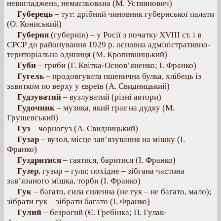
невигладжена, немагльована (М. Устиянович)
Губерець
– тут: дрібний чиновник губернської палати
(О. Кониський)
Губерня
(губернія) – у Росії з початку XVIII ст. і в
СРСР до районування 1929 р. основна адміністративно-
територіальна одиниця (М. Кропивницький)
Губи
– гриби (Г. Квітка-Основ’яненко; І. Франко)
Гугель
– продовгувата пшенична булка, хлібець із
завитком по верху у євреїв (А. Свидницький)
Гудзуватий
– вузлуватий (різні автори)
Гудочник
– музика, який грає на дудку (М.
Грушевський)
Гуз
– чорногуз (А. Свидницький)
Гузар
– вузол, місце зав’язування на мішку (І.
Франко)
Гуздритися
– гаятися, баритися (І. Франко)
Гузер
, гузир – гуля; похідне – зібгана частина
зав’язаного мішка, торби (І. Франко)
Гук
– багато, сила силенна (не гук – не багато, мало);
зібрати гук – зібрати багато (І. Франко)
Гулий
– безрогий (Є. Гребінка; П. Гулак-