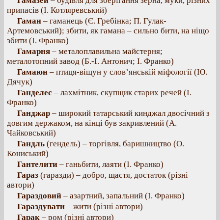
Гамазей
– будівля для зберігання зерна, муки, різних
припасів (І. Котляревський)
Гаман
– гаманець (Є. Гребінка; П. Гулак-
Артемовський); збити, як гамана – сильно бити, на ніщо
збити (І. Франко)
Гамарня
– металоплавильна майстерня;
металотопний завод (Б.-І. Антонич; І. Франко)
Гамаюн
– птиця-віщун у слов’янській міфології (Ю.
Дячук)
Ганделес
– лахмітник, скупщик старих речей (І.
Франко)
Ганджар
– широкий татарський кинджал двосічний з
довгим держаком, на кінці був закривлений (А.
Чайковський)
Гандль
(гендель) – торгівля, баришництво (О.
Кониський)
Гантелити
– ганьбити, лаяти (І. Франко)
Гараз
(гаразди) – добро, щастя, достаток (різні
автори)
Гараздовий
– азартний, запальний (І. Франко)
Гараздувати
– жити (різні автори)
Гарак
– ром (різні автори)