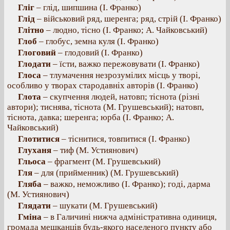
Гліг
– глід, шипшина (І. Франко)
Глід
– військовий ряд, шеренга; ряд, стрій (І. Франко)
Глітно
– людно, тісно (І. Франко; А. Чайковський)
Глоб
– глобус, земна куля (І. Франко)
Глоговий
– глодовий (І. Франко)
Глодати
– їсти, важко пережовувати (І. Франко)
Глоса
– тлумачення незрозумілих місць у творі,
особливо у творах стародавніх авторів (І. Франко)
Глота
– скупчення людей, натовп; тіснота (різні
автори); тиснява, тіснота (М. Грушевський); натовп,
тіснота, давка; шеренга; юрба (І. Франко; А.
Чайковський)
Глотитися
– тіснитися, товпитися (І. Франко)
Глуханя
– тиф (М. Устиянович)
Гльоса
– фрагмент (М. Грушевський)
Гля
– для (прийменник) (М. Грушевський)
Гляба
– важко, неможливо (І. Франко); годі, дарма
(М. Устиянович)
Глядати
– шукати (М. Грушевський)
Гміна
– в Галичині нижча адміністративна одиниця,
громада мешканців будь-якого населеного пункту або