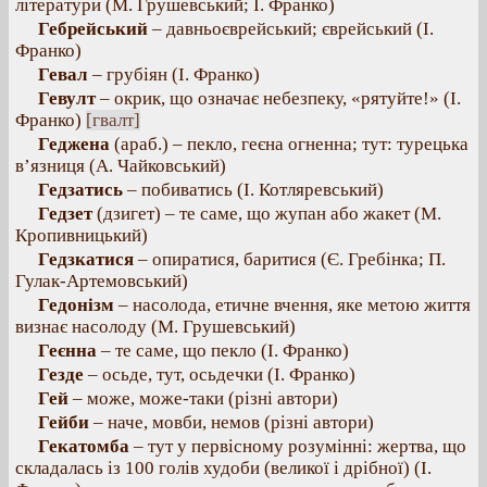
літератури (М. Грушевський; І. Франко)
Гебрейський
– давньоєврейський; єврейський (І.
Франко)
Гевал
– грубіян (І. Франко)
Гевулт
– окрик, що означає небезпеку, «рятуйте!» (І.
Франко)
[гвалт]
Геджена
(араб.) – пекло, геєна огненна; тут: турецька
в’язниця (А. Чайковський)
Гедзатись
– побиватись (І. Котляревський)
Гедзет
(дзигет) – те саме, що жупан або жакет (М.
Кропивницький)
Гедзкатися
– опиратися, баритися (Є. Гребінка; П.
Гулак-Артемовський)
Гедонізм
– насолода, етичне вчення, яке метою життя
визнає насолоду (М. Грушевський)
Геєнна
– те саме, що пекло (І. Франко)
Гезде
– осьде, тут, осьдечки (І. Франко)
Гей
– може, може-таки (різні автори)
Гейби
– наче, мовби, немов (різні автори)
Гекатомба
– тут у первісному розумінні: жертва, що
складалась із 100 голів худоби (великої і дрібної) (І.