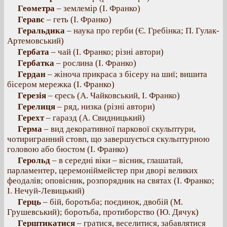
Геометра
– землемір (І. Франко)
Геравс
– геть (І. Франко)
Геральдика
– наука про герби (Є. Гребінка; П. Гулак-
Артемовський)
Гербата
– чай (І. Франко; різні автори)
Гербатка
– рослина (І. Франко)
Гердан
– жіноча прикраса з бісеру на шиї; вишита
бісером мережка (І. Франко)
Герезія
– єресь (А. Чайковський, І. Франко)
Герелиця
– ряд, низка (різні автори)
Герехт
– гаразд (А. Свидницький)
Герма
– вид декоративної паркової скульптури,
чотиригранний стовп, що завершується скульптурною
головою або бюстом (І. Франко)
Герольд
– в середні віки – вісник, глашатай,
парламентер, церемоніймейстер при дворі великих
феодалів; оповісник, розпорядник на святах (І. Франко;
І. Нечуй-Левицький)
Герць
– бій, боротьба; поєдинок, двобій (М.
Грушевський); боротьба, протиборство (Ю. Дячук)
Герштикатися
– гратися, веселитися, забавлятися