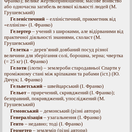
Франко); велике жертвоприношення; масове вбивство
або одночасна загибель великої кількості людей (М.
Грушевський)
Геленістичний
– елліністичний, прикметник від
«еллінізм» (І. Франко)
Гелертер
– учений з широкими, але відірваними від
практичної діяльності знаннями, схоласт (М.
Грушевський)
Гелетка
– дерев’яний довбаний посуд різної
величини для зберігання солі, борошна, зерна; чвертка
(= 25 кг) (І. Франко)
Гелоти
(ілоти) – землероби стародавньої Спарти у
проміжному стані між кріпаками та рабами (іст.) (Ю.
Дячук; І. Франко)
Гельветський
– швейцарський (І. Франко)
Гельот
– приречений, скривджений (І. Франко);
безправний, покривджений, упосліджений (М.
Грушевський)
Гемонський
– демонський (різні автори)
Генералізація
– узагальнення (І. Франко)
Генто
– недавно; тоді (І. Франко)
Геометер
– землемір (різні автори)