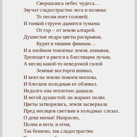
Свершались небес чудеса…
Звучат сладострастно леса и поляны:
То песни поет соловей;
И тонкой струею дымятся туманы
От гор – от земли алтарей.
Душистые недра цветы раскрывая,
Курят в тишине фимиам…
И в знойном томленье земля, изнывая,
Трепещет и рвется к блестящим лучам,
А месяц какой-то неведомой силой
Земные восторги впивал,
И веял на землю покоем могилы,
И блеском холодным ее обливал.
Недолго она теплотою дышала
И негой душистой: на жарких полях
Цветы затворились, земля засверкала
Пред месяцем светлым в холодных слезах.
О дева милая! Напрасно,
Полна и неги, и огня,
Так бешено, так сладострастно