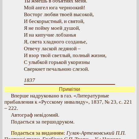
Ты жмешь в объятиях меня.
Мой ангел юга черноокий!
Восторг любви твоей высокой,
И бескорыстный, и святой,
Я не пойму моей душой,
И на кипучие лобзанья
Я, света хладного созданье,
Отвечу лаской ледяной –
И взор твой светлый, полный жизни,
С улыбкой горькой укоризны
Сверкнет печальною слезой.
1837
Примітки
Вперше надруковано в газ. «Литературные
прибавления к «Русскому инвалиду», 1837, № 23, с. 221
– 222.
Автограф невідомий.
Подається за першодруком.
Подається за виданням
:
Гулак-Артемовський П.П.