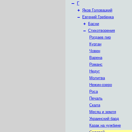
–
Г
+
Яков Головацкий
–
Евгений Гребенка
+
Басни
–
Стихотворения
Рогдаев пир
Курган
Човен
Варена
Романс
Недуг
Молитва
Нежин-озеро
Роса
Печаль
Скала
Месяц и земля
Украинский бард
Казак на чужбине