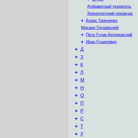
Алфавитный указатель
Хронологічний покажчик
+
Борис Гринченко
Михаил Грушевский
+
Петр Гулак-Артемовский
+
Иван Гушалевич
+
Д
+
З
+
К
+
Л
+
М
+
Н
+
О
+
П
+
Р
+
С
+
Т
+
У