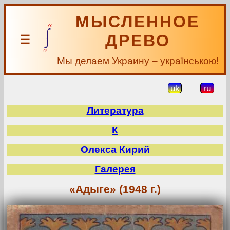
МЫСЛЕННОЕ
ДРЕВО
☰
Мы делаем Украину – українською!
uk
ru
Литература
К
Олекса Кирий
Галерея
«Адыге» (1948 г.)