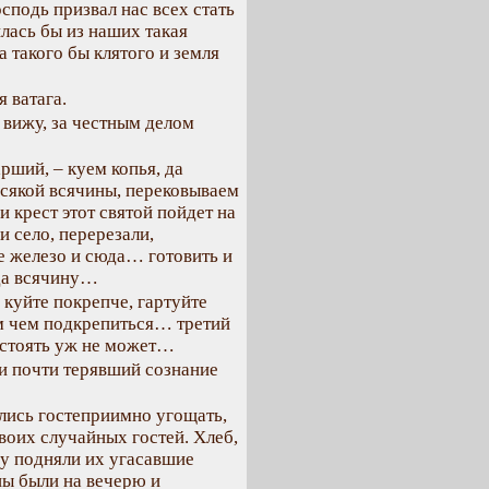
господь призвал нас всех стать
шлась бы из наших такая
а такого бы клятого и земля
я ватага.
– вижу, за честным делом
арший, – куем копья, да
всякой всячины, перековываем
и крест этот святой пойдет на
и село, перерезали,
е железо и сюда… готовить и
да всячину…
 куйте покрепче, гартуйте
ам чем подкрепиться… третий
 стоять уж не может…
 почти терявший сознание
лись гостеприимно угощать,
воих случайных гостей. Хлеб,
зу подняли их угасавшие
ны были на вечерю и