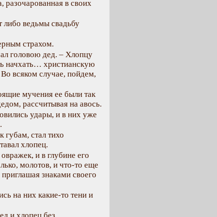
а, разочарованная в своих
т либо ведьмы свадьбу
верным страхом.
чал головою дед. – Хлопцу
сть начхать… христианскую
 Во всяком случае, пойдем,
оящие мучения ее были так
дедом, рассчитывая на авось.
овились удары, и в них уже
.
к губам, стал тихо
тавал хлопец.
овражек, и в глубине его
лько, молотов, и что-то еще
 приглашая знаками своего
сь на них какие-то тени и
д и хлопец без