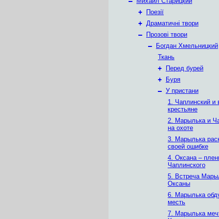
–
Михаил Старицкий
+
Поезії
+
Драматичні твори
–
Прозові твори
–
Богдан Хмельницкий
Ткань
+
Перед бурей
+
Буря
–
У пристани
1. Чаплинский и
крестьяне
2. Марылька и Ч
на охоте
3. Марылька рас
своей ошибке
4. Оксана – плен
Чаплинского
5. Встреча Мары
Оксаны
6. Марылька об
месть
7. Марылька меч