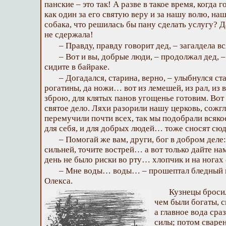
панские – это так! А разве в такое время, когда 
как один за его святую веру и за нашу волю, на
собака, что решилась бы пану сделать услугу? Д
не сдержала!
– Правду, правду говорит дед, – загалдела вс
– Вот и вы, добрые люди, – продолжал дед, 
сидите в байраке.
– Догадался, старина, верно, – улыбнулся ст
рогатины, да ножи… вот из лемешeй, из рал, из 
зброю, для клятых панов угощенье готовим. Вот 
святое дело. Ляхи разорили нашу церковь, сожгл
перемучили почти всех, так мы подобрали всяко
для себя, и для добрых людей… тоже сносят сю
– Помогай же вам, други, бог в добром деле:
сильней, точите вострей… а вот только дайте н
день не было риски во рту… хлопчик и на ногах
– Мне воды… воды… – прошептал бледный и
Олекса.
Кузнецы броси
чем были богаты, с
а главное вода сра
силы; потом сваре