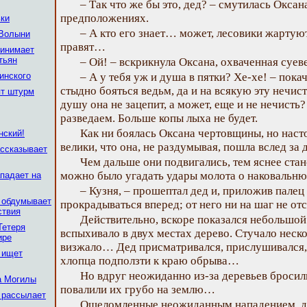
– Так что же бы это, дед? – смутилась Оксан
предположениях.
ки
– А кто его знает… может, лесовики жартую
 Волыни
правят…
ринимает
тьян
– Ой! – вскрикнула Оксана, охваченная суе
инского
– А у тебя уж и душа в пятки? Хе-хе! – пока
стыдно бояться ведьм, да и на всякую эту нечи
ят штурм
душу она не зацепит, а может, еще и не нечисть?
разведаем. Больше копы лыха не будет.
Как ни боялась Оксана чертовщины, но наст
нский!
велики, что она, не раздумывая, пошла вслед за 
ассказывает
Чем дальше они подвигались, тем яснее стан
можно было угадать удары молота о наковальню
ападает на
– Кузня, – прошептал дед и, приложив палец 
 обдумывает
прокрадываться вперед; от него ни на шаг не отс
ствия
Действительно, вскоре показался небольшой 
Тетеря
вспыхивало в двух местах дерево. Стучало неско
ире
визжало… Дед присматривался, прислушивался,
 ищет
хлопца подползти к краю обрыва…
Но вдруг неожиданно из-за деревьев бросили
а Могилы
повалили их грубо на землю…
 рассылает
Ошеломленные неожиданным нападением, де