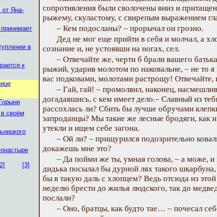
сопротивления были сволочены вниз и притащен
 от Яна-
рыжему, скуластому, с свирепым выражением гла
– Кем подосланы? – прорычал он грозно.
 принимает
Дед не мог еще прийти в себя и молчал, а хл
туплении в
сознание и, не устоявши на ногах, сел.
– Отвечайте же, черти б брали вашего батька
рается к
рыжий, ударив молотом по наковальне, – не то 
вас подковами, молотами растрощу! Отвечайте, 
нице
– Гай, гай! – промолвил, наконец, насмешли
догадавшись, с кем имеет дело.– Славный из тебя
 Горыни
рассохлась ли? Сбить бы лучше обручами клеп
 в своём
запроданцы? Мы такие же лесные бродяги, как и 
утекли и ищем себе загона.
ьницкого
– Ой ли? – прищурился подозрительно коваль
докажешь мне это?
монастыре
– Да пойми же ты, умная голова, – а може, и 
2]
[3]
дидька посылал бы дурной лях такого шкарбуна,
бы в такую даль с хлопцем? Ведь отсюда из этой
неделю брести до жилья людского, так до медвед
послали?
– Оно, братцы, как будто тае… – почесал себ