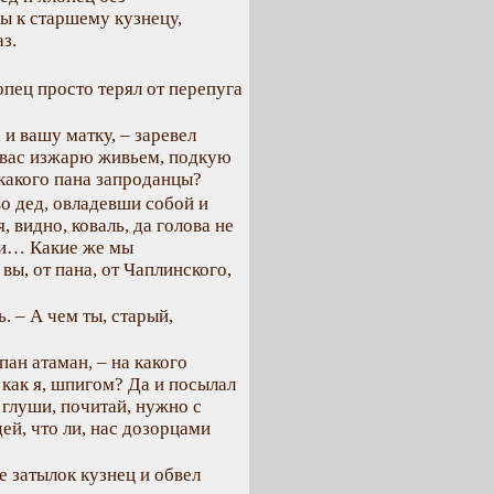
ы к старшему кузнецу,
з.
опец просто терял от перепуга
 и вашу матку, – заревел
я вас изжарю живьем, подкую
какого пана запроданцы?
во дед, овладевши собой и
, видно, коваль, да голова не
ки… Какие же мы
вы, от пана, от Чаплинского,
. – А чем ты, старый,
пан атаман, – на какого
 как я, шпигом? Да и посылал
 глуши, почитай, нужно с
ей, что ли, нас дозорцами
е затылок кузнец и обвел