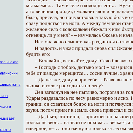
мы маемся… Там в селе и колодцы есть… Нужно 
а то вечерня пройдет, смолкнет звон и не напад
было, присела, но почувствовала такую боль во в
сразу подняться на ноги. А между тем звон стан
желанное село с колокольней бежали к ним быс
огневица ли у меня?» – изумилась Оксана и нача
Нет, она ясно слышит, как раздаются со звон
И радость, и ужас придали снова сил Оксане,
будить его:
– Вставайте, вставайте, диду! Село близко,
 волынские
– Господь с тобою, дытыно моя! – воззрился
тебе от жажды мерещится… сосни лучше, храни 
аплинский
– Да нет же, диду, я при себе… Разве вы не с
каивается в
звонко и голос расходится по лесу?
Дед взглянул на нее пытливо, потрогал за го
ница
Удары раздавались по лесу равномерно и ясно.
границ; он схватился бодро на ноги и потянулся 
льки и
звуки, потом прилег к земле, снова привстал и сн
– Да, бьет, это точно, – произнес он наконец
думывает
только не звон… на звон не похоже… звякает, а не
наверное, нет… они начнутся только за лесом вв
тает о