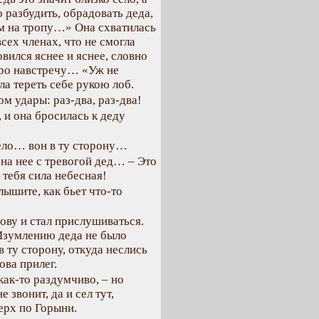
разбудить, обрадовать деда,
ем на тропу…» Она схватилась
сех членах, что не смогла
овился яснее и яснее, словно
тро навстречу… «Уж не
ла тереть себе рукою лоб.
ом удары: раз-два, раз-два!
 и она бросилась к деду
 село… вон в ту сторону…
 на нее с тревогой дед… – Это
тебя сила небесная!
лышите, как бьет что-то
лову и стал прислушиваться.
 Изумлению деда не было
в ту сторону, откуда неслись
ова прилег.
 как-то раздумчиво, – но
 звонит, да и сел тут,
ерх по Горыни.