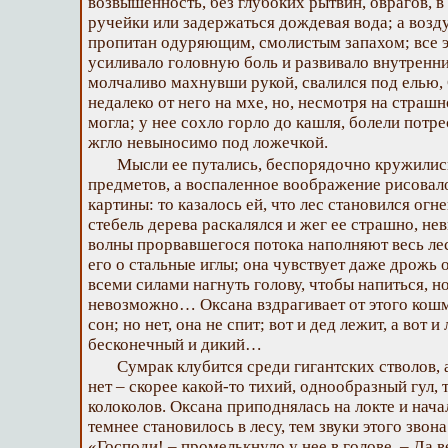
возвышенность, без глубоких рытвин, оврагов, в
ручейки или задержаться дождевая вода; а возд
пропитан одуряющим, смолистым запахом; все э
усиливало головную боль и развивало внутренни
молчаливо махнувши рукой, свалился под елью, 
недалеко от него на мхе, но, несмотря на страшн
могла; у нее сохло горло до кашля, болели потр
жгло невыносимо под ложечкой.
Мысли ее путались, беспорядочно кружилис
предметов, а воспаленное воображение рисовал
картины: то казалось ей, что лес становился ог
стебель дерева раскалялся и жег ее страшно, не
волны прорвавшегося потока наполняют весь лес
его о стальные иглы; она чувствует даже дрожь 
всеми силами нагнуть голову, чтобы напиться, н
невозможно… Оксана вздрагивает от этого кошма
сон; но нет, она не спит; вот и дед лежит, а вот и
бесконечный и дикий…
Сумрак клубится среди гигантских стволов, 
нет – скорее какой-то тихий, однообразный гул, 
колоколов. Оксана приподнялась на локте и нача
темнее становилось в лесу, тем звуки этого звон
«Господи! – промелькнуло у нее в голове. – Да ве