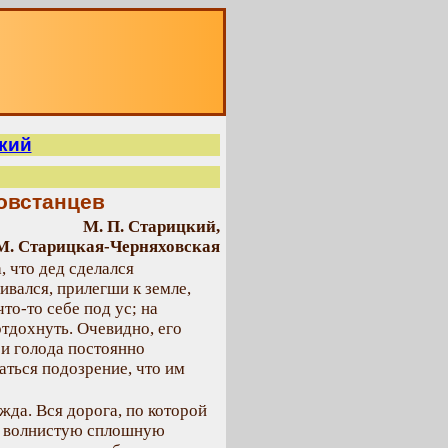
О
кий
повстанцев
М. П. Старицкий,
М. Старицкая-Черняховская
, что дед сделался
ивался, прилегши к земле,
то-то себе под ус; на
отдохнуть. Очевидно, его
 и голода постоянно
аться подозрение, что им
жда. Вся дорога, по которой
ка волнистую сплошную