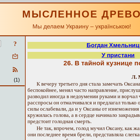
МЫСЛЕННОЕ ДРЕВ
Мы делаем Украину – українською!
?
Богдан Хмельниц
У пристани
26. В тайной кузнице 
Л. 
(1)
К вечеру третьего дня стала замечать Оксана
беспокойнее, менял часто направление, прислуш
разводил иногда в недоумении руками и ворчал ч
расспросы он отмалчивался и предлагал только 
силы ослабевали, да и у Оксаны от изнеможения
кружилась голова, а в сердце начинало закрадыв
предстоит голодная смерть.
Не так, впрочем, голод мучил Оксану, как жа
они последнее время брели, представляла слег