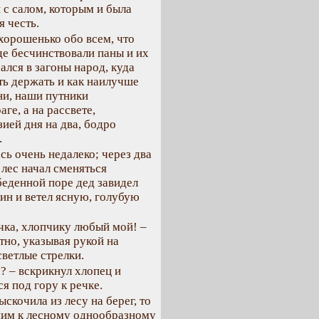
 с салом, которым и была
 честь.
хорошенько обо всем, что
де бесчинствовали паны и их
ался в загоны народ, куда
ть держать и как наилучше
ни, наши путники
ге, а на рассвете,
ией дня на два, бодро
.
сь очень недалеко; через два
 лес начал сменяться
беденной поре дед завидел
ин и ветел ясную, голубую
ечка, хлопчику любый мой! –
тно, указывая рукой на
ветлые стрелки.
м? – вскрикнул хлопец и
я под гору к речке.
ыскочила из лесу на берег, то
шим к лесному однообразному