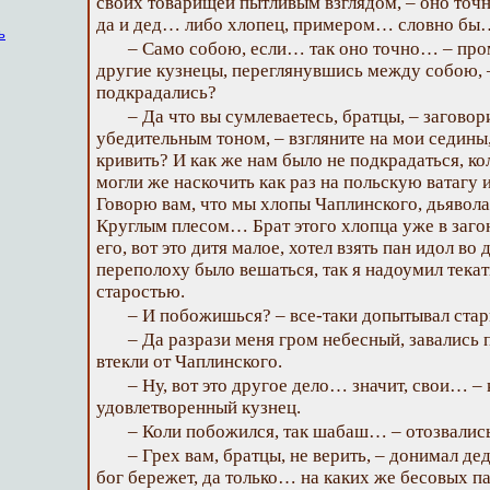
своих товарищей пытливым взглядом, – оно точ
да и дед… либо хлопец, примером… словно бы…
ь
– Само собою, если… так оно точно… – пр
другие кузнецы, переглянувшись между собою, –
подкрадались?
– Да что вы сумлеваетесь, братцы, – загово
убедительным тоном, – взгляните на мои седины
кривить? И как же нам было не подкрадаться, к
могли же наскочить как раз на польскую ватагу 
Говорю вам, что мы хлопы Чаплинского, дьявола,
Круглым плесом… Брат этого хлопца уже в загон
его, вот это дитя малое, хотел взять пан идол в
переполоху было вешаться, так я надоумил текать
старостью.
– И побожишься? – все-таки допытывал ста
– Да разрази меня гром небесный, завались 
втекли от Чаплинского.
– Ну, вот это другое дело… значит, свои… –
удовлетворенный кузнец.
– Коли побожился, так шабаш… – отозвались
– Грех вам, братцы, не верить, – донимал де
бог бережет, да только… на каких же бесовых 