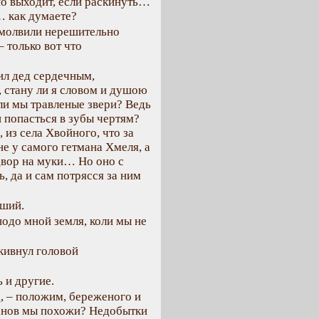
но выходит, если раскинуть…
 как думаете?
омолвили нерешительно
 только вот что
рил дед сердечным,
, стану ли я словом и душою
оли мы травленые звери? Ведь
и попасться в зубы чертям?
 из села Хвойного, что за
е у самого гетмана Хмеля, а
о двор на муки… Но оно с
, да и сам потрясся за ним
рший.
подо мной земля, коли мы не
 кивнул головой
 и другие.
д, – положим, береженого и
панов мы похожи? Недобытки