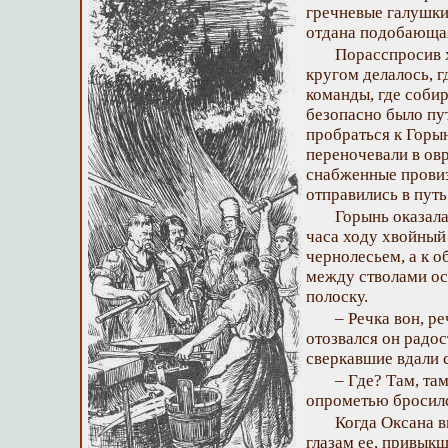
гречневые галушки
отдана подобающая
Порасспросив 
кругом делалось, г
команды, где собир
безопасно было пу
пробраться к Горы
переночевали в овра
снабженные провиз
отправились в путь
Горынь оказала
часа ходу хвойный
чернолесьем, а к о
между стволами ос
полоску.
– Речка вон, р
отозвался он радос
сверкавшие вдали с
– Где? Там, та
опрометью бросилс
Когда Оксана в
глазам ее, привык