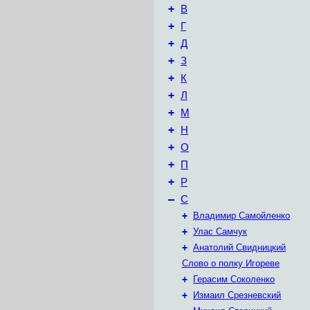
+
В
+
Г
+
Д
+
З
+
К
+
Л
+
М
+
Н
+
О
+
П
+
Р
–
С
+
Владимир Самойленко
+
Улас Самчук
+
Анатолий Свидницкий
Слово о полку Игореве
+
Герасим Соколенко
+
Измаил Срезневский