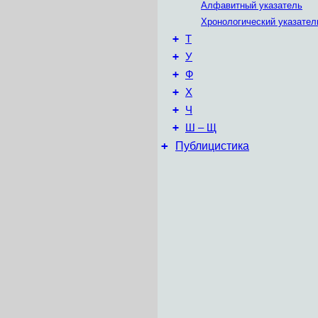
Алфавитный указатель
Хронологический указател
+
Т
+
У
+
Ф
+
Х
+
Ч
+
Ш – Щ
+
Публицистика