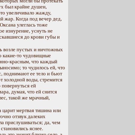
 которых могли бы протекать
ух был крайне душен,
то увеличивало жажду,
й жар. Когда под вечер дед,
Оксана улеглась тоже
ое изнурение, уснуть не
ескавшиеся до крови губы и
ь возле пустых и ничтожных
о какие-то чудовищные
ненно-красным, что каждый
выносимо; то чудилось ей, что
, поднимают ее тело и бьют
от холодной воды, стремится
о повернуться ей
ра, думая, что ей снится
 лес, такой же мрачный,
а царит мертвая тишина или
точно отзвук далеких
ла прислушиваться; да, чем
а становились яснее.
дь это значит близко село, а