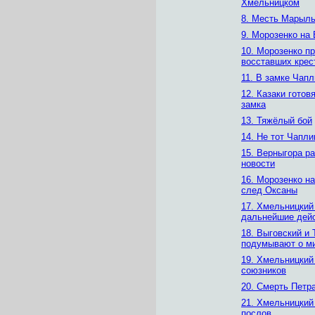
Хмельницком
8. Месть Марыль
9. Морозенко на
10. Морозенко п
восставших крес
11. В замке Чапл
12. Казаки готов
замка
13. Тяжёлый бой
14. Не тот Чапли
15. Верныгора р
новости
16. Морозенко н
след Оксаны
17. Хмельницкий
дальнейшие дей
18. Выговский и 
подумывают о м
19. Хмельницкий
союзников
20. Смерть Петр
21. Хмельницкий
послов