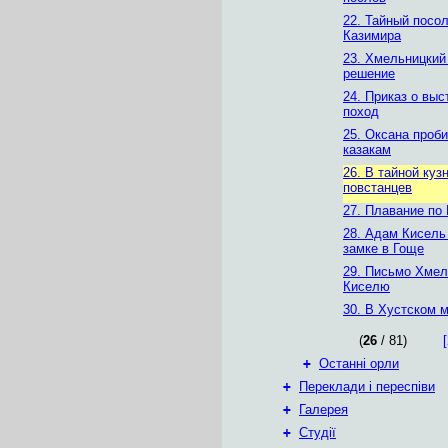
22. Тайный посол
Казимира
23. Хмельницкий
решение
24. Приказ о выс
поход
25. Оксана проби
казакам
26. В тайной куз
повстанцев
27. Плавание по
28. Адам Кисель
замке в Гоще
29. Письмо Хмел
Киселю
30. В Хустском 
(
26
/ 81)
[
+
Останні орли
+
Переклади і переспіви
+
Галерея
+
Студії