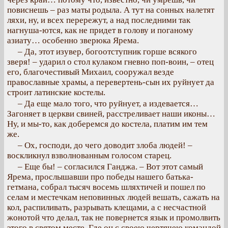
повиснешь – раз маты родыла. А тут на сонных налетят
ляхи, ну, и всех перережут, а над последними так
нагнуша-ются, как не придет в голову и поганому
азиату… особенно зверюка Ярема.
– Да, этот изувер, богоотступник горше всякого
зверя! – ударил о стол кулаком гневно поп-воин, – отец
его, благочестивый Михаил, сооружал везде
православные храмы, а перевертень-сын их руйнует да
строит латинские костелы.
– Да еще мало того, что руйнует, а издевается…
Загоняет в церкви свиней, расстреливает наши иконы…
Ну, и мы-то, как доберемся до костела, платим им тем
же.
– Ох, господи, до чего доводит злоба людей! –
воскликнул взволнованным голосом старец.
– Еще бы! – согласился Ганджа. – Вот этот самый
Ярема, прослышавши про победы нашего батька-
гетмана, собрал тысяч восемь шляхтичей и пошел по
селам и местечкам неповинных людей вешать, сажать на
кол, распиливать, разрывать клещами, а с несчастной
жонотой что делал, так не повернется язык и промолвить
этого в святом месте. Где он с своею чертячею командой