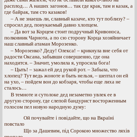
расплод… А наших загонов… так где крак, там и казак, а
где байрак, там сто казаков!
– А не знаешь ли, славный казаче, кто тут поблизу? –
спросил дед, понукаемый давно хлопцем.
– Да вот за Корцем стоит подручный Кривоноса,
полковник Чарнота, а по сю сторону Корца хозяйничает
наш славный атаман Морозенко.
– Морозенко? Деду! Олекса! – крикнула вне себя от
радости Оксана, забывши совершенно, где она
находится. – Значит, умолила я, упросила бога!
– Цыть! – зажал ей дед рукой рот. – Забыла, что
хлопец? Тут ведь жоноте и быть нельзя, – шептал он ей
на ухо, – пойдем вон до кобзаря, чтобы еще лиха не
сталось…
В темноте и сутолоке дед незаметно увлек ее в
другую сторону, где слепой бандурист восторженным
голосом пел новую народную думу:
Ой почувайте і повідайте, що на Вкраїні
повстало
Що за Дашевим, під Сорокою множество ляхів
пропало.