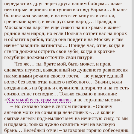
передают их друг через друга нашим бойцам… даже
некоторые черницы поступили в отряд Варьки… Брань-
бо повстала великая, и на весы ее кинуты и святой,
греческий крест, и весь русский народ… Правда, в
Московском царстве еще сияют наши храмы и живет
родной нам народ; но если Польша сотрет нас на порох
и обратит в рабов, тогда она пойдет и на Москву и там
начнет заводить латинство… Прийде час, отче, когда и
ягнята должны острить свои зубы, когда и кроткие
голубицы должны отточить свои пазури.
– Что же… ты, брате мой, быть может, и прав, –
сдавался игумен, выведенный из душевного равновесия
пламенными речами своего гостя, – не упадет единый
волос без воли отца нашего небесного… Значит, коли
воздвиглись на брань и служители алтаря, то и на то есть
соизволение господне… Только сказано в писании:
«
Храм мой есть храм молитвы
, а не торжище мести».
– Но сказано тоже в святом писании: «Ополчу
ангелов моих на сонмища нечестивых»… а коли и
святые ангелы подъемляют меч на нечистую силу, то мы
и подавно; только нужно освятить меч на великую
брань… Велебный отче! – заговорил горячо собеседник.