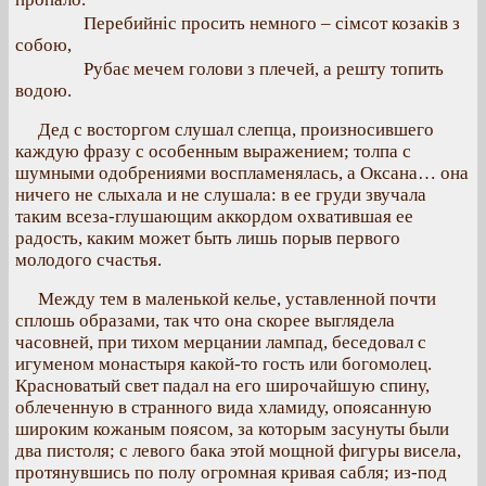
Перебийніс просить немного – сімсот козаків з
собою,
Рубає мечем голови з плечей, а решту топить
водою.
Дед с восторгом слушал слепца, произносившего
каждую фразу с особенным выражением; толпа с
шумными одобрениями воспламенялась, а Оксана… она
ничего не слыхала и не слушала: в ее груди звучала
таким всеза-глушающим аккордом охватившая ее
радость, каким может быть лишь порыв первого
молодого счастья.
Между тем в маленькой келье, уставленной почти
сплошь образами, так что она скорее выглядела
часовней, при тихом мерцании лампад, беседовал с
игуменом монастыря какой-то гость или богомолец.
Красноватый свет падал на его широчайшую спину,
облеченную в странного вида хламиду, опоясанную
широким кожаным поясом, за которым засунуты были
два пистоля; с левого бака этой мощной фигуры висела,
протянувшись по полу огромная кривая сабля; из-под