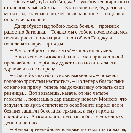
– Он самый, зубатый Ганджа! – улыбнулся широкою и
страшною улыбкой казак. – Благослови же, будь ласков,
меня и ты, славный наш, честный наш попе! – подошел
он к руке батюшки.
– Да пребудет над тобою ласка божья, – произнес
радостно батюшка. – Только мы с тобою почеломкаемся
по-товариски, по-казацки! – и он обнял Ганджу и
поцеловал накрест трижды.
– А что доброго у вас чуть? – спросил игумен.
– А вот ясновельможный наш гетман прислал твоей
превелебности торбинку дукатов на молитвы за его
здравие и за его справу.
– Спасибо, спасибо ясновельможному, – покачал
головою тронутый настоятель. – Но теперь благостыни
от него не приму; теперь мы должны ему открыть свои
ризницы… Вот возьмешь, казаче, от нас четыре
гарматы… повезешь в дар нашему новому Моисею, что
задумал, из ярма египетского освободить народ: нас и
без них защитят болота да трясины, а ему гарматы
снадобятся. А молиться за него мы и без того молимся
денно и нощно.
– Челом превелебному владыке до земли за гарматы,