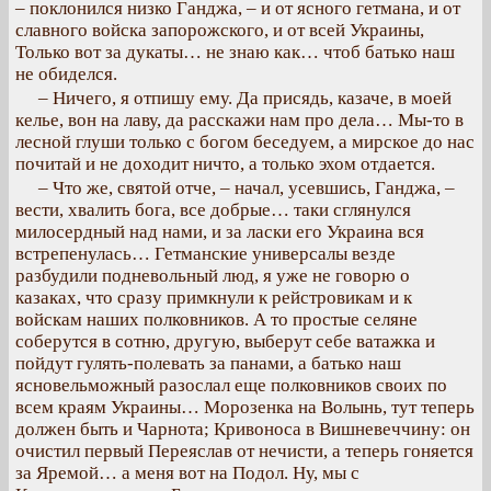
– поклонился низко Ганджа, – и от ясного гетмана, и от
славного войска запорожского, и от всей Украины,
Только вот за дукаты… не знаю как… чтоб батько наш
не обиделся.
– Ничего, я отпишу ему. Да присядь, казаче, в моей
келье, вон на лаву, да расскажи нам про дела… Мы-то в
лесной глуши только с богом беседуем, а мирское до нас
почитай и не доходит ничто, а только эхом отдается.
– Что же, святой отче, – начал, усевшись, Ганджа, –
вести, хвалить бога, все добрые… таки сглянулся
милосердный над нами, и за ласки его Украина вся
встрепенулась… Гетманские универсалы везде
разбудили подневольный люд, я уже не говорю о
казаках, что сразу примкнули к рейстровикам и к
войскам наших полковников. А то простые селяне
соберутся в сотню, другую, выберут себе ватажка и
пойдут гулять-полевать за панами, а батько наш
ясновельможный разослал еще полковников своих по
всем краям Украины… Морозенка на Волынь, тут теперь
должен быть и Чарнота; Кривоноса в Вишневеччину: он
очистил первый Переяслав от нечисти, а теперь гоняется
за Яремой… а меня вот на Подол. Ну, мы с