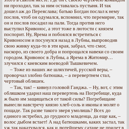
ни проходил, так за ним оставалась пустыня. И так
дошел аж до Переяслава; батько Богдан послал к нему
послов, чтоб он одумался, вспомнил, что перемирие, так
он и послов посадил на пали. Тогда против него
выступил Кривонос, а этот тоже в лютости с князем
поспорит. Ну, Ярема и побоялся встретиться с
Кривоносом и посунулся назад в Лубны, выпроводив
свою жинку куда-то в эти края, забрал, что смог,
наскоро, из своего добра и попрощался навеки со своим
городом. Кривонос в Лубны, а Ярема в Житомир…
злучился с киевским воеводой Тышкевичем.
– Тоже из наших же шляхтичей, русской веры, –
проворчал злобно батюшка, – а перевертнем стал,
чертовый обляшек.
– Так, так! – кивнул головой Ганджа. – Ну, вот, с этим
обляшком ударил наш перевертень на Погребище, куда
ж было им защищаться от такой силы? Погребищане
вынесли навстречу князю хлеб-соль и иконы и молят о
пощаде. Так разве такого зверя умолишь? Всех до
единого истребил, до грудного младенца, да еще как, –
волос дыбом встает! А над батюшками, каких застал, так
уж так накатувался, как и лютейшему сатане не придет в