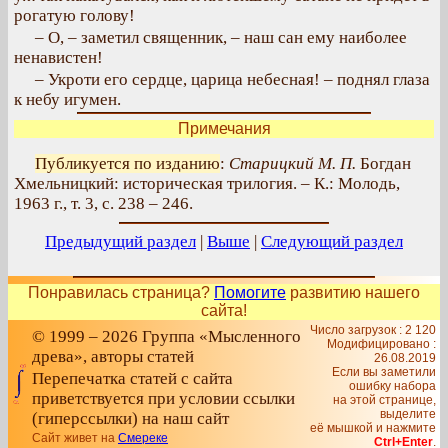
рогатую голову!
– О, – заметил священник, – наш сан ему наиболее
ненавистен!
– Укроти его сердце, царица небесная! – поднял глаза
к небу игумен.
Примечания
Публикуется по изданию
:
Старицкий М. П.
Богдан
Хмельницкий: историческая трилогия. – К.: Молодь,
1963 г., т. 3, с. 238 – 246.
Предыдущий раздел
|
Выше
|
Следующий раздел
Понравилась страница?
Помогите
развитию нашего
сайта!
Число загрузок : 2 120
© 1999 – 2026 Группа «Мысленного
Модифицировано :
древа», авторы статей
26.08.2019
Если вы заметили
Перепечатка статей с сайта
ошибку набора
приветствуется при условии ссылки
на этой странице,
выделите
(гиперссылки) на наш сайт
её мышкой и нажмите
Сайт живет на
Смереке
Ctrl+Enter
.