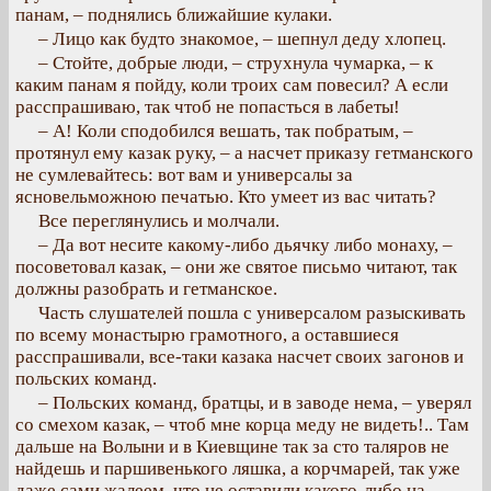
панам, – поднялись ближайшие кулаки.
– Лицо как будто знакомое, – шепнул деду хлопец.
– Стойте, добрые люди, – струхнула чумарка, – к
каким панам я пойду, коли троих сам повесил? А если
расспрашиваю, так чтоб не попасться в лабеты!
– А! Коли сподобился вешать, так побратым, –
протянул ему казак руку, – а насчет приказу гетманского
не сумлевайтесь: вот вам и универсалы за
ясновельможною печатью. Кто умеет из вас читать?
Все переглянулись и молчали.
– Да вот несите какому-либо дьячку либо монаху, –
посоветовал казак, – они же святое письмо читают, так
должны разобрать и гетманское.
Часть слушателей пошла с универсалом разыскивать
по всему монастырю грамотного, а оставшиеся
расспрашивали, все-таки казака насчет своих загонов и
польских команд.
– Польских команд, братцы, и в заводе нема, – уверял
со смехом казак, – чтоб мне корца меду не видеть!.. Там
дальше на Волыни и в Киевщине так за сто таляров не
найдешь и паршивенького ляшка, а корчмарей, так уже
даже сами жалеем, что не оставили какого-либо на