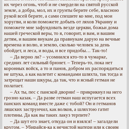
их через огонь, чтоб и не смердели на святой русской
земле, а добра, мол, их и грунты берите себе, власною
рукой всей берите, а сами спешите ко мне, под мои
хоругви, и коли поможете добыть от ляхов Украину и
поможете мне зафундовать везде церкви, божьи дома
нашей греческой веры, то я, говорит, и вам, и вашим
детям, и вашим внукам да правнукам дарую на вечные
времена и волю, и землю, сколько человек за день
обойдет, и леса, и воды, и все придобы… Так-то!
– Да верно ли? – усомнился кто-то в чумарке,
средних лет сильный брюнет. – Теперь-то, пока нет
коронных войск, а то и панов, добром их распорядиться
не штука, а как налетит с командами шляхта, так тогда и
затрещат наши шкуры, да так, что и ясный гетман не
полатает.
– Ах ты, пес с панской дворни! – прикрикнул на него
грозно казак. – Да разве гетман наш испугается всех
панских команд вместе даже с тобой? Он и гетманов
ляшских заструнчил, как волков, а шляхтою гатит
плотины. Да как вы таких лакуз терпите?
– Да шут его знает, откуда он и взялся! – загалдели
кругом. – Убирайся-ка к нечистой матери или к своим