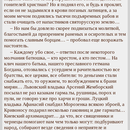
гонителей христиан? Но я поднял его, и будь я проклят,
если он не задымился в крови поганых латинцев, а за
моим мечом поднялись тысячи подъяремных рабов и
стали очищать от напастников святорусскую землю…
– Но нам бы довлело скорее подвизаться молитвой,
благостыней да призрением раненых и осиротелых и тем
помогать славным борцам… – пробовал еще возражать
настоятель.
– Каждому убо свое, – ответил после некоторого
молчания батюшка, – кто крестом, а кто пестом… На
клич нашего батька, нашего преславного гетмана
Богдана, отозвались с усердием и рачительностью все
братства, все церкви, все обители: то деньгами стали
снабжать его, то оружием, то возбуждением к брани
мирян… Львовский владыка Арсений Жемборский
посылал не раз казакам гарма.ты, рушницы, порох и
пули, не говорю уже про харчи и гроши. Луцкий
владыка Афанасий снабдил Морозенка всякою зброей, а
Кривоносу подарил несколько гаковниц и две гарматы…
Киевский архимандрит… да что, все священники и
чернецы помогают нам чем только могут: подбуривают
народ, собирают везде сведения о неприятеле и