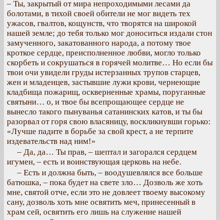
– Ты, закрытый от мира непроходимыми лесами да
болотами, в тихой своей обители не мог видеть тех
ужасов, гвалтов, кощунств, что творятся на широкой
нашей земле; до тебя только мог доноситься издали стон
замученного, закатованного народа, а потому твое
кроткое сердце, преисполненное любви, могло только
скорбеть и сокрушаться в горячей молитве… Но если бы
твои очи увидели груды истерзанных трупов старцев,
жен и младенцев, застывшие лужи крови, чернеющие
кладбища пожарищ, оскверненные храмы, поруганные
святыни… о, и твое бы всепрощающее сердце не
вынесло такого пынуванья сатанинских катов, и ты бы
разорвал от горя свою власяницу, воскликнувши горько:
«Лучше падите в борьбе за свой крест, а не терпите
издевательств над ним!»
– Да, да… Ты прав, – шептал и загорался сердцем
игумен, – есть и воинствующая церковь на небе.
– Есть и должна быть, – воодушевлялся все больше
батюшка, – пока будет на свете зло… Дозволь же хоть
мне, святой отче, если это не довлеет твоему высокому
сану, дозволь хоть мне освятить меч, принесенный в
храм сей, освятить его лишь на служение нашей