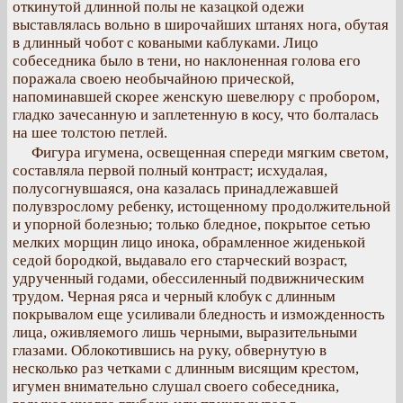
откинутой длинной полы не казацкой одежи
выставлялась вольно в широчайших штанях нога, обутая
в длинный чобот с коваными каблуками. Лицо
собеседника было в тени, но наклоненная голова его
поражала своею необычайною прической,
напоминавшей скорее женскую шевелюру с пробором,
гладко зачесанную и заплетенную в косу, что болталась
на шее толстою петлей.
Фигура игумена, освещенная спереди мягким светом,
составляла первой полный контраст; исхудалая,
полусогнувшаяся, она казалась принадлежавшей
полувзрослому ребенку, истощенному продолжительной
и упорной болезнью; только бледное, покрытое сетью
мелких морщин лицо инока, обрамленное жиденькой
седой бородкой, выдавало его старческий возраст,
удрученный годами, обессиленный подвижническим
трудом. Черная ряса и черный клобук с длинным
покрывалом еще усиливали бледность и изможденность
лица, оживляемого лишь черными, выразительными
глазами. Облокотившись на руку, обвернутую в
несколько раз четками с длинным висящим крестом,
игумен внимательно слушал своего собеседника,