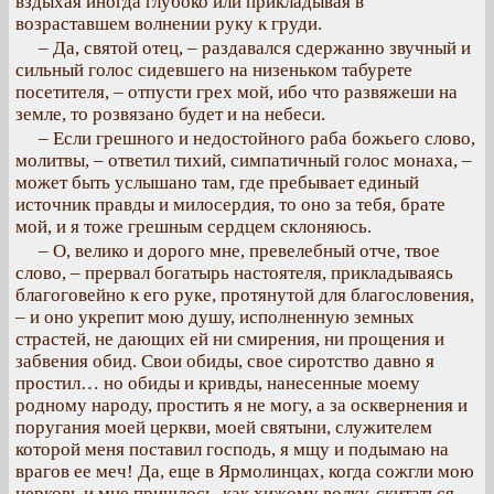
вздыхая иногда глубоко или прикладывая в
возраставшем волнении руку к груди.
– Да, святой отец, – раздавался сдержанно звучный и
сильный голос сидевшего на низеньком табурете
посетителя, – отпусти грех мой, ибо что развяжеши на
земле, то розвязано будет и на небеси.
– Если грешного и недостойного раба божьего слово,
молитвы, – ответил тихий, симпатичный голос монаха, –
может быть услышано там, где пребывает единый
источник правды и милосердия, то оно за тебя, брате
мой, и я тоже грешным сердцем склоняюсь.
– О, велико и дорого мне, превелебный отче, твое
слово, – прервал богатырь настоятеля, прикладываясь
благоговейно к его руке, протянутой для благословения,
– и оно укрепит мою душу, исполненную земных
страстей, не дающих ей ни смирения, ни прощения и
забвения обид. Свои обиды, свое сиротство давно я
простил… но обиды и кривды, нанесенные моему
родному народу, простить я не могу, а за осквернения и
поругания моей церкви, моей святыни, служителем
которой меня поставил господь, я мщу и подымаю на
врагов ее меч! Да, еще в Ярмолинцах, когда сожгли мою
церковь и мне пришлось, как хижому волку, скитаться,