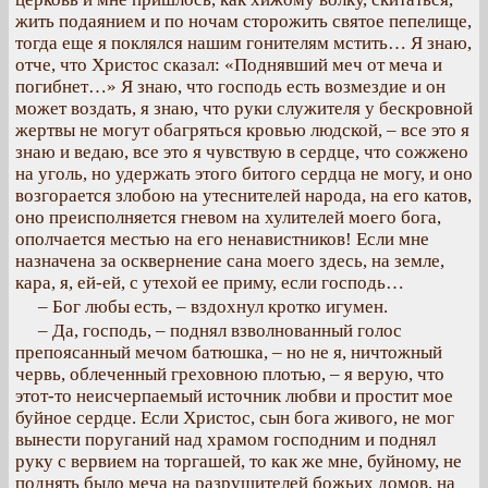
жить подаянием и по ночам сторожить святое пепелище,
тогда еще я поклялся нашим гонителям мстить… Я знаю,
отче, что Христос сказал: «Поднявший меч от меча и
погибнет…» Я знаю, что господь есть возмездие и он
может воздать, я знаю, что руки служителя у бескровной
жертвы не могут обагряться кровью людской, – все это я
знаю и ведаю, все это я чувствую в сердце, что сожжено
на уголь, но удержать этого битого сердца не могу, и оно
возгорается злобою на утеснителей народа, на его катов,
оно преисполняется гневом на хулителей моего бога,
ополчается местью на его ненавистников! Если мне
назначена за осквернение сана моего здесь, на земле,
кара, я, ей-ей, с утехой ее приму, если господь…
– Бог любы есть, – вздохнул кротко игумен.
– Да, господь, – поднял взволнованный голос
препоясанный мечом батюшка, – но не я, ничтожный
червь, облеченный греховною плотью, – я верую, что
этот-то неисчерпаемый источник любви и простит мое
буйное сердце. Если Христос, сын бога живого, не мог
вынести поруганий над храмом господним и поднял
руку с вервием на торгашей, то как же мне, буйному, не
поднять было меча на разрушителей божьих домов, на