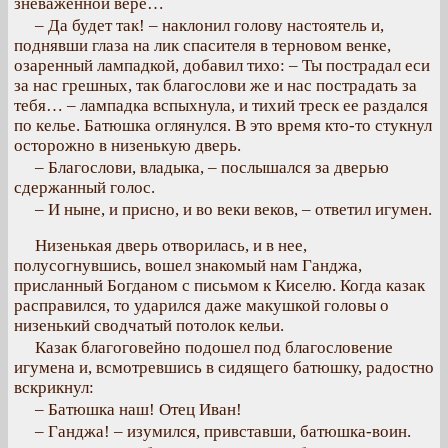
зневаженной вере…
– Да будет так! – наклонил голову настоятель и,
поднявши глаза на лик спасителя в терновом венке,
озаренный лампадкой, добавил тихо: – Ты пострадал еси
за нас грешных, так благослови же и нас пострадать за
тебя… – лампадка вспыхнула, и тихий треск ее раздался
по келье. Батюшка оглянулся. В это время кто-то стукнул
осторожно в низенькую дверь.
– Благослови, владыка, – послышался за дверью
сдержанный голос.
– И ныне, и присно, и во веки веков, – ответил игумен.
Низенькая дверь отворилась, и в нее,
полусогнувшись, вошел знакомый нам Ганджа,
присланный Богданом с письмом к Киселю. Когда казак
расправился, то ударился даже макушкой головы о
низенький сводчатый потолок кельи.
Казак благоговейно подошел под благословение
игумена и, всмотревшись в сидящего батюшку, радостно
вскрикнул:
– Батюшка наш! Отец Иван!
– Ганджа! – изумился, привставши, батюшка-воин.