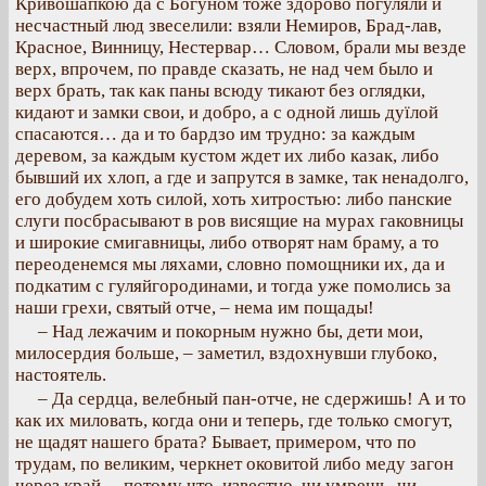
Кривошапкою да с Богуном тоже здорово погуляли и
несчастный люд звеселили: взяли Немиров, Брад-лав,
Красное, Винницу, Нестервар… Словом, брали мы везде
верх, впрочем, по правде сказать, не над чем было и
верх брать, так как паны всюду тикают без оглядки,
кидают и замки свои, и добро, а с одной лишь дуїлой
спасаются… да и то бардзо им трудно: за каждым
деревом, за каждым кустом ждет их либо казак, либо
бывший их хлоп, а где и запрутся в замке, так ненадолго,
его добудем хоть силой, хоть хитростью: либо панские
слуги посбрасывают в ров висящие на мурах гаковницы
и широкие смигавницы, либо отворят нам браму, а то
переоденемся мы ляхами, словно помощники их, да и
подкатим с гуляйгородинами, и тогда уже помолись за
наши грехи, святый отче, – нема им пощады!
– Над лежачим и покорным нужно бы, дети мои,
милосердия больше, – заметил, вздохнувши глубоко,
настоятель.
– Да сердца, велебный пан-отче, не сдержишь! А и то
как их миловать, когда они и теперь, где только смогут,
не щадят нашего брата? Бывает, примером, что по
трудам, по великим, черкнет оковитой либо меду загон
через край… потому что, известно, чи умрешь, чи