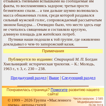
отзываясь гневными вспышками на сообщаемые им
факты, то воспламеняясь задором; третьи просто
безмятежно спали… а там дальше шумно волновалась
масса обнаженных голов, среди которой раздавался
сильный мужской голос, сопровождаемый рассыпчатым
звоном бандуры… Очевидно было, что место здесь еще
не считалось священным и составляло круглую,
длинную площадь для житейских потреб.
Путники наши подошли к той группе, где оживленно
докладывал о чем-то запорожский казак.
Примечания
Публикуется по изданию
:
Старицкий М. П.
Богдан
Хмельницкий: историческая трилогия. – К.: Молодь,
1963 г., т. 3, с. 230 – 238.
Предыдущий раздел
|
Выше
|
Следующий раздел
Понравилась страница?
Помогите
развитию нашего
сайта!
Число загрузок : 2 585
© 1999 – 2026 Группа «Мысленного
Модифицировано :
древа», авторы статей
26.08.2019