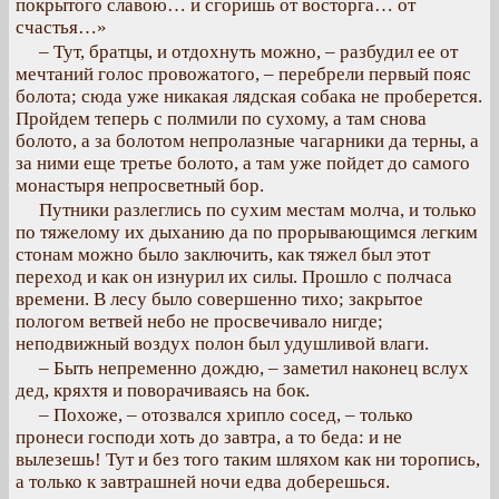
покрытого славою… и сгоришь от восторга… от
счастья…»
– Тут, братцы, и отдохнуть можно, – разбудил ее от
мечтаний голос провожатого, – перебрели первый пояс
болота; сюда уже никакая лядская собака не проберется.
Пройдем теперь с полмили по сухому, а там снова
болото, а за болотом непролазные чагарники да терны, а
за ними еще третье болото, а там уже пойдет до самого
монастыря непросветный бор.
Путники разлеглись по сухим местам молча, и только
по тяжелому их дыханию да по прорывающимся легким
стонам можно было заключить, как тяжел был этот
переход и как он изнурил их силы. Прошло с полчаса
времени. В лесу было совершенно тихо; закрытое
пологом ветвей небо не просвечивало нигде;
неподвижный воздух полон был удушливой влаги.
– Быть непременно дождю, – заметил наконец вслух
дед, кряхтя и поворачиваясь на бок.
– Похоже, – отозвался хрипло сосед, – только
пронеси господи хоть до завтра, а то беда: и не
вылезешь! Тут и без того таким шляхом как ни торопись,
а только к завтрашней ночи едва доберешься.