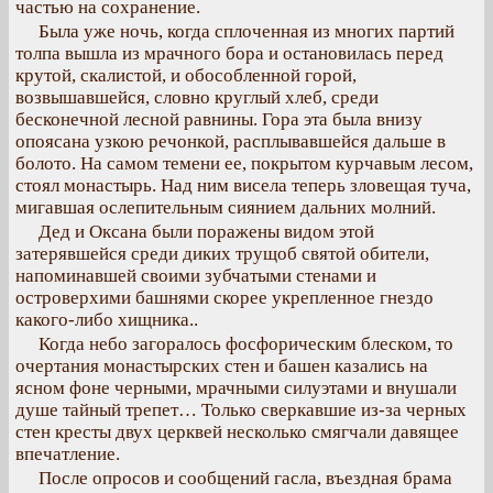
частью на сохранение.
Была уже ночь, когда сплоченная из многих партий
толпа вышла из мрачного бора и остановилась перед
крутой, скалистой, и обособленной горой,
возвышавшейся, словно круглый хлеб, среди
бесконечной лесной равнины. Гора эта была внизу
опоясана узкою речонкой, расплывавшейся дальше в
болото. На самом темени ее, покрытом курчавым лесом,
стоял монастырь. Над ним висела теперь зловещая туча,
мигавшая ослепительным сиянием дальних молний.
Дед и Оксана были поражены видом этой
затерявшейся среди диких трущоб святой обители,
напоминавшей своими зубчатыми стенами и
островерхими башнями скорее укрепленное гнездо
какого-либо хищника..
Когда небо загоралось фосфорическим блеском, то
очертания монастырских стен и башен казались на
ясном фоне черными, мрачными силуэтами и внушали
душе тайный трепет… Только сверкавшие из-за черных
стен кресты двух церквей несколько смягчали давящее
впечатление.
После опросов и сообщений гасла, въездная брама