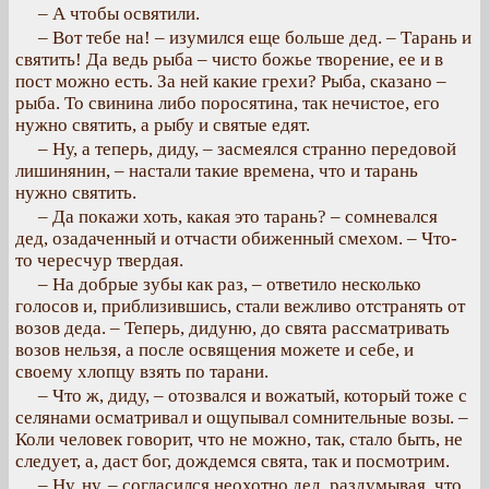
– А чтобы освятили.
– Вот тебе на! – изумился еще больше дед. – Тарань и
святить! Да ведь рыба – чисто божье творение, ее и в
пост можно есть. За ней какие грехи? Рыба, сказано –
рыба. То свинина либо поросятина, так нечистое, его
нужно святить, а рыбу и святые едят.
– Ну, а теперь, диду, – засмеялся странно передовой
лишинянин, – настали такие времена, что и тарань
нужно святить.
– Да покажи хоть, какая это тарань? – сомневался
дед, озадаченный и отчасти обиженный смехом. – Что-
то чересчур твердая.
– На добрые зубы как раз, – ответило несколько
голосов и, приблизившись, стали вежливо отстранять от
возов деда. – Теперь, дидуню, до свята рассматривать
возов нельзя, а после освящения можете и себе, и
своему хлопцу взять по тарани.
– Что ж, диду, – отозвался и вожатый, который тоже с
селянами осматривал и ощупывал сомнительные возы. –
Коли человек говорит, что не можно, так, стало быть, не
следует, а, даст бог, дождемся свята, так и посмотрим.
– Ну, ну, – согласился неохотно дед, раздумывая, что