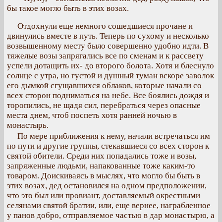
бы такое могло быть в этих возах.
Отдохнули еще немного сошедшиеся прочане и
двинулись вместе в путь. Теперь по сухому и несколько
возвышенному месту было совершенно удобно идти. В
тяжелые возы запрягались все по сменам и к рассвету
успели дотащить их- до второго болота. Хотя и блеснуло
солнце с утра, но густой и душный туман вскоре заволок
его дымкой сгущавшихся облаков, которые начали со
всех сторон подниматься на небе. Все боялись дождя и
торопились, не щадя сил, перебраться через опасные
места днем, чтоб поспеть хотя ранней ночью в
монастырь.
По мере приближения к нему, начали встречаться им
по пути и другие группы, стекавшиеся со всех сторон к
святой обители. Среди них попадались тоже и возы,
запряженные людьми, напакованные тоже каким-то
товаром. Доискиваясь в мыслях, что могло бы быть в
этих возах, дед остановился на одном предположении,
что это был или провиант, доставляемый окрестными
селянами святой братии, или, еще вернее, награбленное
у панов добро, отправляемое частью в дар монастырю, а