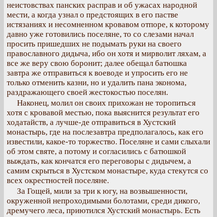
неистовствах панских расправ и об ужасах народной
мести, а когда узнал о предстоящих в его пастве
истязаниях и несомненном кровавом отпоре, к которому
давно уже готовились поселяне, то со слезами начал
просить пришедших не подымать руки на своего
православного дидыча, ибо он хотя и мирволит ляхам, а
все же веру свою боронит; далее обещал батюшка
завтра же отправиться к воеводе и упросить его не
только отменить казни, но и удалить пана эконома,
раздражающего своей жестокостью поселян.
Наконец, молил он своих прихожан не торопиться
хотя с кровавой местью, пока выяснится результат его
ходатайств, а лучше-де отправиться в Хустский
монастырь, где на послезавтра предполагалось, как его
известили, какое-то торжество. Поселяне и сами слыхали
об этом святе, а потому и согласились с батюшкой
выждать, как кончатся его переговоры с дидычем, а
самим скрыться в Хустском монастыре, куда стекутся со
всех окрестностей поселяне.
За Гощей, мили за три к югу, на возвышенности,
окруженной непроходимыми болотами, среди дикого,
дремучего леса, приютился Хустский монастырь. Есть