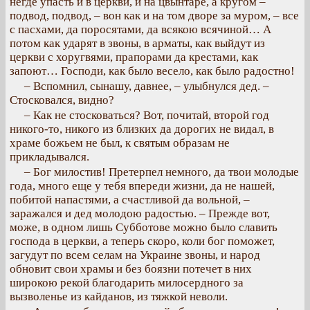
негде упасть и в церкви, и на цвынтаре, а кругом –
подвод, подвод, – вон как и на том дворе за муром, – все
с пасхами, да поросятами, да всякою всячиной… А
потом как ударят в звоны, в арматы, как выйдут из
церкви с хоругвями, прапорами да крестами, как
запоют… Господи, как было весело, как было радостно!
– Вспомнил, сынашу, давнее, – улыбнулся дед. –
Стосковался, видно?
– Как не стосковаться? Вот, почитай, второй год
никого-то, никого из близких да дорогих не видал, в
храме божьем не был, к святым образам не
прикладывался.
– Бог милостив! Претерпел немного, да твои молодые
года, много еще у тебя впереди жизни, да не нашей,
побитой напастями, а счастливой да вольной, –
заражался и дед молодою радостью. – Прежде вот,
може, в одном лишь Субботове можно было славить
господа в церкви, а теперь скоро, коли бог поможет,
загудут по всем селам на Украине звоны, и народ
обновит свои храмы и без боязни потечет в них
широкою рекой благодарить милосердного за
вызволенье из кайданов, из тяжкой неволи.