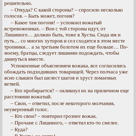
решительно.
– Откуда? С какой стороны? – спросило несколько
голосов. – Быть может, погоня?
– Какое там погоня! – успокоил вожатый
встревоженных. – Вон с той стороны идут, от
Лишиного… должно быть, тоже в Хусты. Сюда им и
путь… со многих хуторов и сел сходятся в этом месте
тропинки… а за третьим болотом их еще больше… По-
моему, братцы, следует лишинян подождать, чтобы
двинуться вместе.
Успокоенные объяснением вожака, все согласились
обождать подходивших товарищей. Через полчаса уже
ясно слышен был шелест шагов и хруст ломаемых
ветвей.
– Кто пробирается? – окликнул их на приличном еще
расстоянии вожатый.
– Свои, – ответил, после некоторого молчания,
неуверенный голос.
– Кто свои? – повторил грознее вожак.
– Прочане с Лишиного, – ответил кто-то смелее.
– Куда?