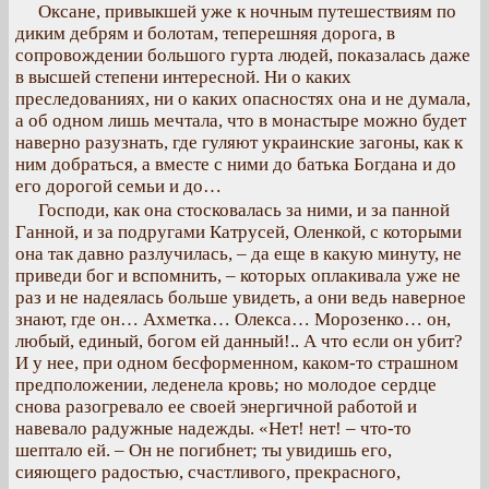
Оксане, привыкшей уже к ночным путешествиям по
диким дебрям и болотам, теперешняя дорога, в
сопровождении большого гурта людей, показалась даже
в высшей степени интересной. Ни о каких
преследованиях, ни о каких опасностях она и не думала,
а об одном лишь мечтала, что в монастыре можно будет
наверно разузнать, где гуляют украинские загоны, как к
ним добраться, а вместе с ними до батька Богдана и до
его дорогой семьи и до…
Господи, как она стосковалась за ними, и за панной
Ганной, и за подругами Катрусей, Оленкой, с которыми
она так давно разлучилась, – да еще в какую минуту, не
приведи бог и вспомнить, – которых оплакивала уже не
раз и не надеялась больше увидеть, а они ведь наверное
знают, где он… Ахметка… Олекса… Морозенко… он,
любый, единый, богом ей данный!.. А что если он убит?
И у нее, при одном бесформенном, каком-то страшном
предположении, леденела кровь; но молодое сердце
снова разогревало ее своей энергичной работой и
навевало радужные надежды. «Нет! нет! – что-то
шептало ей. – Он не погибнет; ты увидишь его,
сияющего радостью, счастливого, прекрасного,