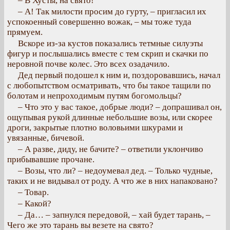
– В Хусты, на свято!
– А! Так милости просим до гурту, – пригласил их
успокоенный совершенно вожак, – мы тоже туда
прямуем.
Вскоре из-за кустов показались тетмные силуэты
фигур и послышались вместе с тем скрип и скачки по
неровной почве колес. Это всех озадачило.
Дед первый подошел к ним и, поздоровавшись, начал
с любопытством осматривать, что бы такое тащили по
болотам и непроходимым путям богомольцы?
– Что это у вас такое, добрые люди? – допрашивал он,
ощупывая рукой длинные небольшие возы, или скорее
дроги, закрытые плотно воловьими шкурами и
увязанные, бичевой.
– А разве, диду, не бачите? – ответили уклончиво
прибывавшие прочане.
– Возы, что ли? – недоумевал дед. – Только чудные,
таких и не видывал от роду. А что же в них напаковано?
– Товар.
– Какой?
– Да… – запнулся передовой, – хай будет тарань, –
Чего же это тарань вы везете на свято?