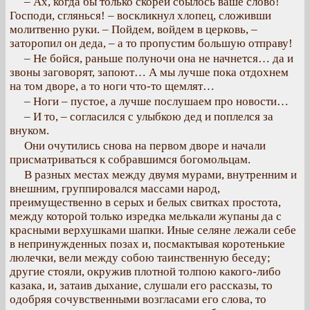
– Ах, когда бы только скорей сбылось ваше слово!
Господи, сглянься! – воскликнул хлопец, сложивши
молитвенно руки. – Пойдем, войдем в церковь, –
заторопил он деда, – а то пропустим большую отправу!
– Не бойся, раньше полуночи она не начнется… да и
звоны заговорят, запоют… А мы лучше пока отдохнем
на том дворе, а то ноги что-то щемлят…
– Ноги – пустое, а лучше послушаем про новости…
– И то, – согласился с улыбкою дед и поплелся за
внуком.
Они очутились снова на первом дворе и начали
присматриваться к собравшимся богомольцам.
В разных местах между двумя мурами, внутренним и
внешним, группировался массами народ,
преимущественно в серых и белых свитках простота,
между которой только изредка мелькали жупаны да с
красными верхушками шапки. Иные селяне лежали себе
в непринужденных позах и, посмактывая коротенькие
люлечки, вели между собою таинственную беседу;
другие стояли, окружив плотной толпою какого-либо
казака, и, затаив дыхание, слушали его рассказы, то
одобряя сочувственными возгласами его слова, то