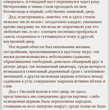
отворилась, и откидной мост перекинулся через реку.
Неторопливо и чинно стали проходить по нем
богомольцы в первый, собственно замковый, двор.
Дед, осмотревшись, заметил, что и здесь стояло
немалое число возов с загадочною кладью, увязанных
крепко шкурами; но эти возы не затрагивали уже его
любопытство, и он с хлопцем поспешил пробраться
сквозь галдевшую и суетившуюся толпу в другой,
внутренний двор.
Последний обнесен был низенькими жилыми
постройками, прилепившимися к круглому муру; эти
жилья размежовывались небольшими садиками,
обрамлявшими свободный, довольно обширный круг в
центре двора, так называемый цвынтарь, среди которого
возвышался семиглавый деревянный храм с затейливою
звонницей, а другая маленькая церковь ютилась между
садиками в углу, совершенно закрытая ветвями яблонь и
слив.
Дед с Оксаной вошли в этот двор; но здесь
представилась им совершенно другая картина: слабо
освещенная церковь была переполнена народом,
стоявшим на всех папертях вокруг; среди толпы не было