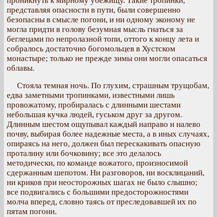
проникнуть к мирному убежищу. Такие тропинки,
представляя опасности в пути, были совершенно
безопасны в смысле погони, и ни одному эконому не
могла придти в голову безумная мысль гнаться за
беглецами по непролазной топи, оттого к концу лета и
собралось достаточно богомольцев в Хустском
монастыре; только не прежде зимы они могли опасаться
облавы.
Стояла темная ночь. По глухим, страшным трущобам,
едва заметными тропинками, известными лишь
провожатому, пробиралась с длинными шестами
небольшая кучка людей, гуськом друг за другом.
Длинным шестом ощупывал каждый направо и налево
почву, выбирая более надежные места, а в иных случаях,
опираясь на него, должен был перескакивать опасную
проталину или бочковину; все это делалось
методически, по команде вожатого, произносимой
сдержанным шепотом. Ни разговоров, ни восклицаний,
ни криков при неосторожных шагах не было слышно;
все подвигались с большими предосторожностями
молча вперед, словно таясь от преследовавшей их по
пятам погони.