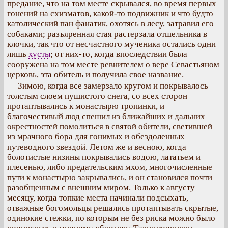
предание, что на том месте скрывался, во время первых
гонений на схизматов, какой-то подвижник и что будто
католический пан фанатик, охотясь в лесу, затравил его
собаками; разъяренная стая растерзала отшельника в
клочки, так что от несчастного мученика остались одни
лишь
хусты
; от них-то, когда впоследствии была
сооружена на том месте ревнителем о вере Севастьяном
церковь, эта обитель и получила свое название.
Зимою, когда все замерзало кругом и покрывалось
толстым слоем пушистого снега, со всех сторон
протаптывались к монастырю тропинки, и
благочестивый люд спешил из ближайших и дальних
окрестностей помолиться в святой обители, светившей
из мрачного бора для гонимых и обездоленных
путеводного звездой. Летом же и весною, когда
болотистые низины покрывались водою, лататьем и
плесенью, либо предательским мхом, многочисленные
пути к монастырю закрывались, и он становился почти
разобщенным с внешним миром. Только к августу
месяцу, когда топкие места начинали подсыхать,
отважные богомольцы решались протаптывать скрытые,
одинокие стежки, по которым не без риска можно было