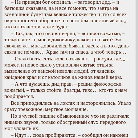
– Не приведи бог опоздать, – заговорил дед, – и
батюшка сказывал, да и все гомонят, что завтра на
всенощной будет там великое торжество и что со всех
окрестностей собирается на него благочестивый люд,
что и казачество даже будет.
– Так, так, это говорят верно, – вставил вожатый, –
только вот что мне в диковинку, какое это свято? Уж
сколько лет мне доводилось бывать здесь, а в этот день
свята не помню… Храм там на спаса, а чтоб теперь…
– Стало быть, есть, коли созывают, – рассудил дед, –
может, и новое свято установили святые отцы за
вызволенье от панской неволи людей, от лядских
кайданов края и от католиков да жидов нашей веры.
– А что думаешь, дид прав, – решил философски
вожатый, – только стойте, братцы, тихо… кто-то к нам
подбирается.
Все приподнялись на локтях и насторожились. Упало
сразу тревожное, мертвое молчание.
Но в чуткой тишине обыкновенное ухо не различало
никаких звуков, только обостренный слух передового
мог уловить их.
– Идут… сюда пробираются, – сообщил он наконец