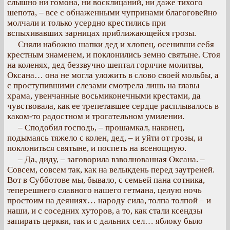
слышно ни гомона, ни восклицаний, ни даже тихого
шепота, – все с обнаженными чупринами благоговейно
молчали и только усердно крестились при
вспыхивавших зарницах приближающейся грозы.
Сняли набожно шапки дед и хлопец, осенивши себя
крестным знаменем, и поклонились земно святыне. Стоя
на коленях, дед беззвучно шептал горячие молитвы,
Оксана… она не могла уложить в слово своей мольбы, а
с проступившими слезами смотрела лишь на главы
храма, увенчанные восьмиконечными крестами, да
чувствовала, как ее трепетавшее сердце расплывалось в
каком-то радостном и трогательном умилении.
– Сподобил господь, – прошамкал, наконец,
подымаясь тяжело с колен, дед, – и уйти от грозы, и
поклониться святыне, и поспеть на всенощную.
– Да, диду, – заговорила взволнованная Оксана. –
Совсем, совсем так, как на велыкдень перед заутреней.
Вот в Субботове мы, бывало, с семьей пана сотника,
теперешнего славного нашего гетмана, целую ночь
простоим на деяниях… народу сила, толпа толпой – и
наши, и с соседних хуторов, а то, как стали ксендзы
запирать церкви, так и с дальних сел… яблоку было