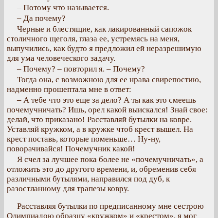
– Потому что называется.
– Да почему?
Черные и блестящие, как лакированный сапожок
столичного щеголя, глаза ее, устремясь на меня,
выпучились, как будто я предложил ей неразрешимую
для ума человеческого задачу.
– Почему? – повторил я. – Почему?
Тогда она, с возможною для ее нрава свирепостию,
надменно прошептала мне в ответ:
– А тебе что это еще за дело? А ты как это смеешь
почемучничать? Ишь, орел какой выискался! Знай свое:
делай, что приказано! Расставляй бутылки на ковре.
Уставляй кружком, а в кружке чтоб крест вышел. На
крест поставь, которые поменьше… Ну-ну,
поворачивайся! Почемучник какой!
Я счел за лучшее пока более не «почемучничать», а
отложить это до другого времени, и, обременив себя
различными бутылями, направился под дуб, к
разостланному для трапезы ковру.
Расставляя бутылки по предписанному мне сестрою
Олимпиадою образцу «кружком» и «крестом», я мог