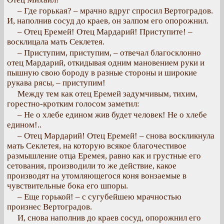
– Где горькая? – мрачно вдруг спросил Вертоградов.
И, наполнив сосуд до краев, он залпом его опорожнил.
– Отец Еремей! Отец Мардарий! Приступите! –
восклицала мать Секлетея.
– Приступим, приступим, – отвечал благосклонно
отец Мардарий, откидывая одним мановением руки и
пышную свою бороду в разные стороны и широкие
рукава рясы, – приступим!
Между тем как отец Еремей задумчивым, тихим,
горестно-кротким голосом заметил:
– Не о хлебе едином жив будет человек! Не о хлебе
едином!..
– Отец Мардарий! Отец Еремей! – снова воскликнула
мать Секлетея, на которую всякое благочестивое
размышление отца Еремея, равно как и грустные его
сетования, производили то же действие, какое
производят на утомляющегося коня вонзаемые в
чувствительные бока его шпоры.
– Еще горькой! – с сугубейшею мрачностью
произнес Вертоградов.
И, снова наполнив до краев сосуд, опорожнил его