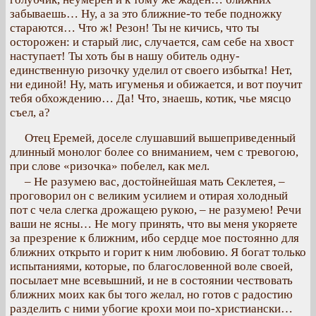
забываешь… Ну, а за это ближние-то тебе подножку
стараются… Что ж! Резон! Ты не кичись, что ты
осторожен: и старый лис, случается, сам себе на хвост
наступает! Ты хоть бы в нашу обитель одну-
единственную ризочку уделил от своего избытка! Нет,
ни единой! Ну, мать игуменья и обижается, и вот поучит
тебя обхождению… Да! Что, знаешь, котик, чье мясцо
съел, а?
Отец Еремей, доселе слушавший вышеприведенный
длинный монолог более со вниманием, чем с тревогою,
при слове «ризочка» побелел, как мел.
– Не разумею вас, достойнейшая мать Секлетея, –
проговорил он с великим усилием и отирая холодный
пот с чела слегка дрожащею рукою, – не разумею! Речи
ваши не ясны… Не могу принять, что вы меня укоряете
за презрение к ближним, ибо сердце мое постоянно для
ближних открыто и горит к ним любовию. Я богат только
испытаниями, которые, по благословенной воле своей,
посылает мне всевышний, и не в состоянии чествовать
ближних моих как бы того желал, но готов с радостию
разделить с ними убогие крохи мои по-христиански…