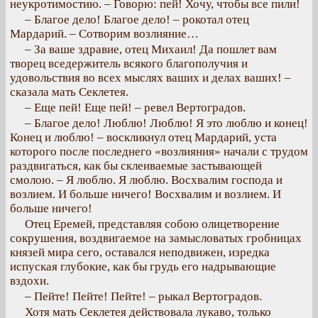
неукротимостию. – Говорю: пей! Хочу, чтобы все пили!
– Благое дело! Благое дело! – рокотал отец
Мардарий. – Сотворим возлияние…
– За ваше здравие, отец Михаил! Да пошлет вам
творец вседержитель всякого благополучия и
удовольствия во всех мыслях ваших и делах ваших! –
сказала мать Секлетея.
– Еще пей! Еще пей! – ревел Вертоградов.
– Благое дело! Люблю! Люблю! Я это люблю и конец!
Конец и люблю! – воскликнул отец Мардарий, уста
которого после последнего «возлияния» начали с трудом
раздвигаться, как бы склеиваемые застывающей
смолою. – Я люблю. Я люблю. Восхвалим господа и
возлием. И больше ничего! Восхвалим и возлием. И
больше ничего!
Отец Еремей, представляя собою олицетворение
сокрушения, воздвигаемое на замысловатых гробницах
князей мира сего, оставался неподвижен, изредка
испуская глубокие, как бы грудь его надрывающие
вздохи.
– Пейте! Пейте! Пейте! – рыкал Вертоградов.
Хотя мать Секлетея действовала лукаво, только