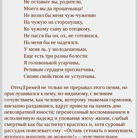
Не оставьте вы, родители,
Моего вы да прошеньица!
Не возил бы меня чуж-чуженин
На чужую на сторонушку,
Ко чужому сыну ко отецкому,
Не пасся бы он, ох, ие готовился,
На меня бы не надеялся.
У меня ль, у молодешеньки,
Еще есть три разны болести:
Я головонькой угарчива,
Ретивым сердцем прихватчива,
Своим свойством не уступчива.
Отец Еремей не только не прерывал этого пения, но
прислушивался к нему, по-видимому, с великим
сочувствием, как человек, которому знакомая гармония,
внезапно раздавшись, вдруг привела на память дни
невозвратной юности; перенесенный воспоминанием в
исполненную надежд и упования эпоху жизни, слабый
смертный как бы застигнут врасплох и, хотя суровый
рассудок повелевает ему: «Оставь сетовать о минувшем,
которого воротить не можешь!» – чувствительное