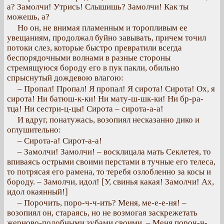
а? Замолчи! Утрись! Слышишь? Замолчи! Как ты
можешь, а?
Но он, не внимая пламенным и торопливым ее
увещаниям, продолжал буйно завывать, причем точил
потоки слез, которые быстро превратили всегда
беспорядочными волнами в разные стороны
стремящуюся бороду его в пук пакли, обильно
спрыснутый дождевою влагою:
– Пропал! Пропал! Я пропал! Я сирота! Сирота! Ох, я
сирота! Ни батюш-к-ки! Ни мату-ш-шк-ки! Ни бр-ра-
тца! Ни сестри-ц-цы! Сирота – сирота-а-а!
И вдруг, понатужась, возопиял несказанно дико и
оглушительно:
– Сирота-a! Сирот-а-а!
– Замолчи! Замолчи! – восклицала мать Секлетея, то
впиваясь острыми своими перстами в тучные его телеса,
то потрясая его рамена, то теребя озлобленно за косы и
бороду. – Замолчи, идол! [У, свинья какая! Замолчи! Ах,
идол окаянный!]
– Порочить, поро-ч-ч-ить? Меня, ме-е-е-ня! –
возопиял он, стараясь, но не возмогая заскрежетать
жерново-подобными зубами своими. – Меня пороч-ч-