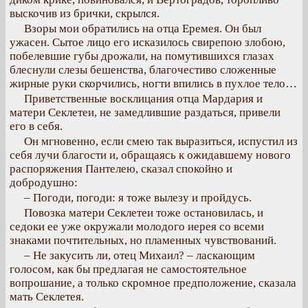
выскочив из брички, скрылся.
Взоры мои обратились на отца Еремея. Он был
ужасен. Сытое лицо его исказилось свирепою злобою,
побелевшие губы дрожали, на помутившихся глазах
блеснули слезы бешенства, благочестиво сложенные
жирные руки скорчились, ногти впились в пухлое тело…
Приветственные восклицания отца Мардария и
матери Секлетеи, не замедлившие раздаться, привели
его в себя.
Он мгновенно, если смею так выразиться, испустил из
себя лучи благости и, обращаясь к ожидавшему нового
распоряжения Пантелею, сказал спокойно и
добродушно:
– Погоди, погоди: я тоже вылезу и пройдусь.
Повозка матери Секлетеи тоже остановилась, и
седоки ее уже окружали молодого иерея со всеми
знаками почтительных, но пламенных чувствований.
– Не закусить ли, отец Михаил? – ласкающим
голосом, как бы предлагая не самостоятельное
вопрошание, а только скромное предположение, сказала
мать Секлетея.