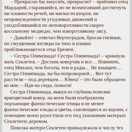
– Прекрасно бы закусить, прекрасно! – прибавил отец
Мардарий, старавшийся, но не возмогавший достигнуть
ни плавности речей, ни мягкости взоров, ни
непринужденности угодливых движений и
уподоблявшийся по неповоротливости скорее
косолапому медведю, чем изворотливому лису.
– Давайте! – отвечал Вертоградов, бросая гневные,
но смущенные взгляды на тихо и плавно
приближающегося отца Еремея.
– Сестра Олимпиада! Сестра Олимпиада! – крикнула
мать Секлетея. – Достань коверчик и все… Извините,
отец Михаил, чем богаты, тем и рады… Не взыщите…
Сестра Олимпиада, ты бы попроворней… Вот тут
расстели – под деревцом… Юнец! – это было обращено
ко мне. – Иди-ка сюда, помоги!
Сестра Олимпиада, вынув из глубины повозки
яркоцветный ковер, на коем были изображены
порхающие фантастические птицы и не менее
фантастические плоды и цветы, сыплющиеся из корзин, с
помощию моею разостлала его под указанным матерью
Секлетеею деревом.
Повозка матери Секлетеи принадлежала к числу тех