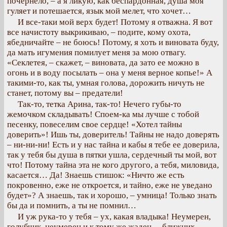
почернело, – а я ликую, как беспардонная, душа моя
гуляет и потешается, язык мой мелет, что хочет…
И все-таки мой верх будет! Потому я отважна. Я вот
все начистоту выкрикиваю, – подите, кому охота,
ябедничайте – не боюсь! Потому, я хоть и виновата буду,
да мать игумения помилует меня за мою отвагу.
«Секлетея, – скажет, – виновата, да зато ее можно в
огонь и в воду посылать – она у меня верное копье!» А
такими-то, как ты, умная голова, дорожить ничуть не
станет, потому вы – предатели!
Так-то, тетка Арина, так-то! Нечего губы-то
жемочком складывать! Споем-ка мы лучше с тобой
песенку, повеселим свое сердце! «Хотел тайны
доверить»! Ишь ты, доверитель! Тайны не надо доверять
– ни-ни-ни! Есть и у нас тайна и кабы я тебе ее доверила,
так у тебя бы душа в пятки ушла, сердечный ты мой, вот
что! Потому тайна эта не кого другого, а тебя, миловида,
касается… Да! Знаешь стишок: «Ничто же есть
покровенно, еже не откроется, и тайно, еже не уведано
будет»? А знаешь, так и хорошо, – умница! Только знать
бы да и помнить, а ты не помнил…
И уж рука-то у тебя – ух, какая владыка! Неумерен,
голубчик, неумерен и к тому же жаден… ближних