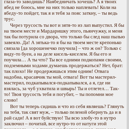
глаза-то заводишь? Наябедничать хочешь? А я твоих
ябед не боюсь, мне на них только наплевать! Коли на
ябеду-то пойдет, так я и тебя за пояс заткну, – ты ведь
трус.
Через трусость ты вот и зятя-то из лап выпустил. Я бы
на твоем месте и Мардаришку этого, пьянчужку, и меня
так бы потурила со двора, что только бы след наш пылью
завеяло. Да! А зятька-то я бы на твоем месте крепонько
связала [да хорошенечко поучила] – что ж он? Только с
виду-то буен, а на деле кисель-киселем. Я бы его и
поучила… А ты что? Ты все одними подкопами своими,
подземными ходами думаешь продержаться? Нет, брат:
так плохо! Не продержишься этим одним! Отвага
надобна, красавчик ты мой, отвага! Вот ты мастерил-
мастерил, подкапывался-подкапывался, а я, где ни
взялась, за чуб ухватила и швырь! Ты и отлетел… Так-
то! Твоя трусость тебя и погубит, – ты попомни мое
слово!
Вот ты теперь сидишь и что из себя являешь? Глянуть
на тебя, так свят муж, – только пеленой обернуть да и в
рай сади! А я вот буйствую! Ты всю злобу-то в нутро
заключил – почитай, все нутро-то от натуги этой