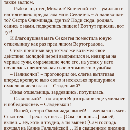
также залпом.
– Рыбки-то, отец Михаил? Копченой-то? – умильно и
настоятельно предлагала мать Секлетея. – А наливочки-
то? Сестра Олимпиада, где ты? Поди сюда, родная,
садись с нами, подкрепись пищею! Вот тут присядь, вот
тут!
И благодушная мать Секлетея поместила юную
отшельницу как раз пред лицом Вертоградова.
Столь приятный вид тотчас же возымел свое
действие: молодой иерей выпрямился и, невзирая на
черные тучи, омрачавшие чело его, на устах у него
появилась пленительная своею томностию улыбка.
– Наливочки? – проговорил он, слегка вытягивая
вперед крепкую выю свою и несколько прищуривая
омаслившиеся глаза. – Сладенькой?
Юная отшельница, зардевшись, потупилась.
– Сладенькой? – повторил Вертоградов еще умильнее
и победоноснее. – Сладенькой?
– Выпей, сестра Олимпиада, выпей! – вмешалась мать
Секлетея. – Греха тут нет… [Сам господь…] выпей,
выпей!.. Ну, хоть и трудно, а ты выпей! [Сам господь
вкушал на Канне Галилейской… И в священном писании