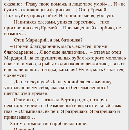
сказано: «Главу твою помажь и лице твое умой»… И «не
буди яко книжницы и фарисеи»…] Отец Еремей!
Пожалуйте, прикушайте! Не обидьте меня, убогую.
– Напитахся слезами, упихся горестию, – тихо
проговорил отец Еремей. – Пресыщенный скорбию, не
возмогу…
– Отец Мардарий, а вы, батюшка?
– Прими благодарение, мать Секлетея, прими
благодарение… Я вот еще наливочки… – отвечал отец
Мардарий, на сокрушительных зубах которого мололись
и кости, и мясо, и рыбы с одинаковою легкостию, – я вот
еще наливочки… сладка, каналия! Ну-ка, мать Секлетея,
чокнемся!
– Да не искушуся! Да не уподоблюся язычнику,
упитывающему себя, яко скота бессмысленного! –
шептал отец Еремей.
– Олимпиада! – взывал Вертоградов, потеряв
некоторое время на безмолвный и выразительный язык
глаз. – Олимпиада, выпей! Я разрешаю! Я разрешаю и
приказываю…
Затем с томностию прибавлял тише:
– И прошу!