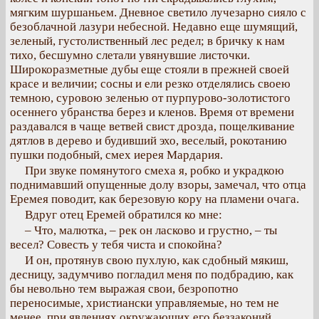
мягким шуршаньем. Дневное светило лучезарно сияло с
безоблачной лазури небесной. Недавно еще шумящий,
зеленый, густолиственный лес редел; в бричку к нам
тихо, бесшумно слетали увянувшие листочки.
Широкоразметные дубы еще стояли в прежней своей
красе и величии; сосны и ели резко отделялись своею
темною, суровою зеленью от пурпурово-золотистого
осеннего убранства берез и кленов. Время от времени
раздавался в чаще ветвей свист дрозда, пощелкивание
дятлов в дерево и будивший эхо, веселый, рокотанию
пушки подобный, смех иерея Мардария.
При звуке помянутого смеха я, робко и украдкою
поднимавший опущенные долу взоры, замечал, что отца
Еремея поводит, как березовую кору на пламени очага.
Вдруг отец Еремей обратился ко мне:
– Что, малютка, – рек он ласково и грустно, – ты
весел? Совесть у тебя чиста и спокойна?
И он, протянув свою пухлую, как сдобный мякиш,
десницу, задумчиво погладил меня по подбрадию, как
бы невольно тем выражая свои, безропотно
переносимые, христиански управляемые, но тем не
менее, при явлениях окружающих его беззаконий,