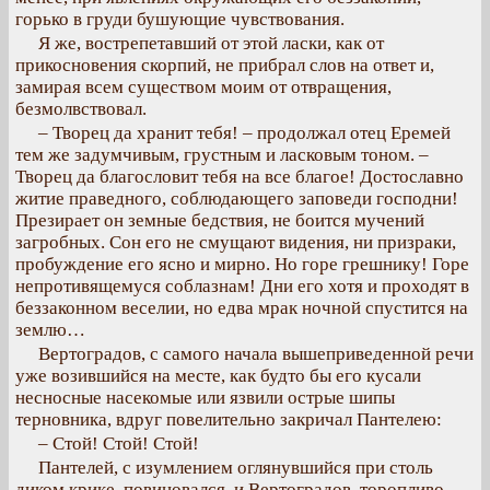
горько в груди бушующие чувствования.
Я же, вострепетавший от этой ласки, как от
прикосновения скорпий, не прибрал слов на ответ и,
замирая всем существом моим от отвращения,
безмолвствовал.
– Творец да хранит тебя! – продолжал отец Еремей
тем же задумчивым, грустным и ласковым тоном. –
Творец да благословит тебя на все благое! Достославно
житие праведного, соблюдающего заповеди господни!
Презирает он земные бедствия, не боится мучений
загробных. Сон его не смущают видения, ни призраки,
пробуждение его ясно и мирно. Но горе грешнику! Горе
непротивящемуся соблазнам! Дни его хотя и проходят в
беззаконном веселии, но едва мрак ночной спустится на
землю…
Вертоградов, с самого начала вышеприведенной речи
уже возившийся на месте, как будто бы его кусали
несносные насекомые или язвили острые шипы
терновника, вдруг повелительно закричал Пантелею:
– Стой! Стой! Стой!
Пантелей, с изумлением оглянувшийся при столь
диком крике, повиновался, и Вертоградов, торопливо