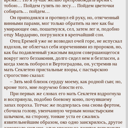
тобою… Пойдем гулять по лесу… Пойдем цветочки
собирать… пойдем…
Он приподнялся и протянул ей руку, но, отягченный
винными парами, мог только обратить на нее как бы
умирающее око, пошатнулся, сел, затем лег и, подобно
отцу Мардарию, погрузился в крепчайший сон.
Отец Еремей уже не возводил очей горе, не испускал
вздохов, не облегчал себя изречениями из пророков, но,
как бы подавленный ужасным видом совершающегося
вокруг него беззакония, долго сидел нем и безгласен, а
когда хмель поборол и Вертоградова, он, устремив на
мать Секлетею пристальные взоры, с пастырскою
строгостию сказал:
– Зять мой близок сердцу моему, как родной сын; но,
кроме того, мне
поручено
блюсти его.
При первых же словах его мать Секлетея вздрогнула
и воспрянула, подобно боевому коню, почуявшему
запах пороха. Тотчас же подперлась она снова фертом,
сбочила голову, увенчанную черным монастырским
шлычком, на сторону, тонкие уста ее сжались
язвительнейшим образом, око одно заискрилось, другое
заморгало сильнее, алые кружки на ланитах вспыхнули