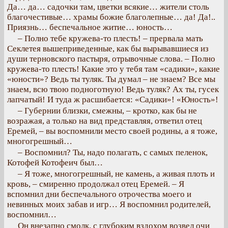
Да… да… садочки там, цветки всякие… жители столь
благочестивые… храмы божие благолепные… да! Да!..
Приязнь… беспечальное житие… юность…
– Полно тебе кружева-то плесть! – прервала мать
Секлетея вышеприведенные, как бы вырывавшиеся из
души терновского пастыря, отрывочные слова. – Полно
кружева-то плесть! Какие это у тебя там «садики», какие
«юности»? Ведь ты туляк. Ты думал – не знаем? Все мы
знаем, всю твою подноготную! Ведь туляк? Ах ты, гусек
лапчатый! И туда ж расшибается: «Садики»! «Юность»!
– Губернии близки, смежны, – кротко, как бы не
возражая, а только на вид представляя, ответил отец
Еремей, – вы воспомнили место своей родины, а я тоже,
многогрешный…
– Воспомнил? Ты, надо полагать, с самых пеленок,
Котофей Котофеич был…
– Я тоже, многогрешный, не камень, а живая плоть и
кровь, – смиренно продолжал отец Еремей. – Я
вспомнил дни беспечального отрочества моего и
невинных моих забав и игр… Я воспомнил родителей,
воспомнил…
Он внезапно смолк, с глубоким вздохом возвел очи