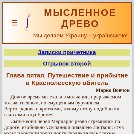
МЫСЛЕННОЕ
ДРЕВО
☰
Мы делаем Украину – українською!
Записки причетника
Отрывок второй
Глава пятая. Путешествие и прибытие
в Краснолесскую обитель
Марко Вовчок
Долгое время мы ехали в молчании, прерываемом
только гневным, но смущенным бурчанием
Вертоградова и кроткими, тихому стону подобными,
вздохами отца Еремея.
Сытые кони иерея Мардария резво стремились по
дороге, изобильно усыпанной опавшею листвою; стук
колес и конский топот почти скрадывались глухим,