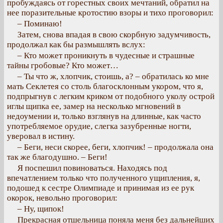
пробуждаясь от горестных своих мечтаний, обратил на
нее поразительные кротостию взоры и тихо проговорил:
– Поминаю!
Затем, снова впадая в свою скорбную задумчивость,
продолжал как бы размышлять вслух:
– Кто может проникнуть в чудесные и страшные
тайны гробовые? Кто может…
– Ты что ж, хлопчик, стоишь, а? – обратилась ко мне
мать Секлетея со столь благосклонным укором, что я,
подпрыгнув с легким криком от подобного уколу острой
иглы щипка ее, замер на несколько мгновений в
недоумении и, только взглянув на длинные, как часто
употребляемое орудие, слегка зазубренные ногти,
уверовал в истину.
– Беги, неси скорее, беги, хлопчик! – продолжала она
так же благодушно. – Беги!
Я поспешил повиноваться. Находясь под
впечатлением только что полученного ущипления, я,
подошед к сестре Олимпиаде и принимая из ее рук
окорок, невольно проговорил:
– Ну, щипок!
Прекрасная отшельница поняла меня без дальнейших