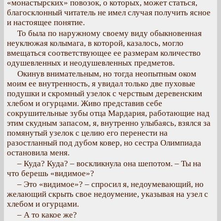
«монастырских» повозок, о которых, может статься,
благосклонный читатель не имел случая получить ясное
и настоящее понятие.
То была по наружному своему виду обыкновенная
неуклюжая колымага, в которой, казалось, могло
вмещаться соответствующее ее размерам количество
одушевленных и неодушевленных предметов.
Окинув внимательным, но тогда неопытным оком
моим ее внутренность, я увидал только две пуховые
подушки и скромный узелок с черствым деревенским
хлебом и огурцами. Живо представив себе
сокрушительные зубы отца Мардария, работающие над
этим скудным запасом, я, внутренно улыбаясь, взялся за
помянутый узелок с целию его перенести на
разостланный под дубом ковер, но сестра Олимпиада
остановила меня.
– Куда? Куда? – воскликнула она шепотом. – Ты на
что берешь «видимое»?
– Это «видимое»? – спросил я, недоумевающий, но
желающий скрыть свое недоумение, указывая на узел с
хлебом и огурцами.
– А то какое же?