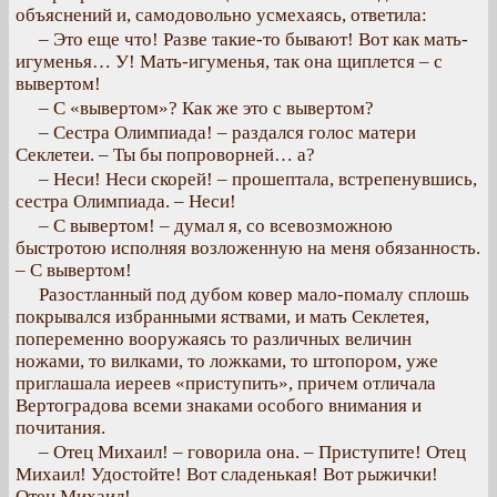
объяснений и, самодовольно усмехаясь, ответила:
– Это еще что! Разве такие-то бывают! Вот как мать-
игуменья… У! Мать-игуменья, так она щиплется – с
вывертом!
– С «вывертом»? Как же это с вывертом?
– Сестра Олимпиада! – раздался голос матери
Секлетеи. – Ты бы попроворней… а?
– Неси! Неси скорей! – прошептала, встрепенувшись,
сестра Олимпиада. – Неси!
– С вывертом! – думал я, со всевозможною
быстротою исполняя возложенную на меня обязанность.
– С вывертом!
Разостланный под дубом ковер мало-помалу сплошь
покрывался избранными яствами, и мать Секлетея,
попеременно вооружаясь то различных величин
ножами, то вилками, то ложками, то штопором, уже
приглашала иереев «приступить», причем отличала
Вертоградова всеми знаками особого внимания и
почитания.
– Отец Михаил! – говорила она. – Приступите! Отец
Михаил! Удостойте! Вот сладенькая! Вот рыжички!
Отец Михаил!