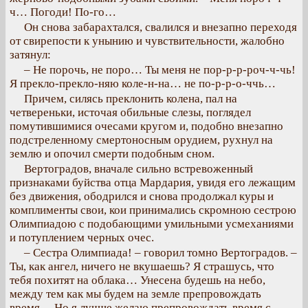
ч… Погоди! По-го…
Он снова забарахтался, свалился и внезапно переходя
от свирепости к унынию и чувствительности, жалобно
затянул:
– Не порочь, не поро… Ты меня не пор-р-р-роч-ч-чь!
Я прекло-прекло-няю коле-н-на… не по-р-р-о-ччь…
Причем, силясь преклонить колена, пал на
четвереньки, источая обильные слезы, поглядел
помутившимися очесами кругом и, подобно внезапно
подстреленному смертоносным орудием, рухнул на
землю и опочил смерти подобным сном.
Вертоградов, вначале сильно встревоженный
признаками буйства отца Мардария, увидя его лежащим
без движения, ободрился и снова продолжал куры и
комплименты свои, кои принимались скромною сестрою
Олимпиадою с подобающими умильными усмеханиями
и потуплением черных очес.
– Сестра Олимпиада! – говорил томно Вертоградов. –
Ты, как ангел, ничего не вкушаешь? Я страшусь, что
тебя похитят на облака… Унесена будешь на небо,
между тем как мы будем на земле препровождать
время… Но я лучше желаю препровождать время с