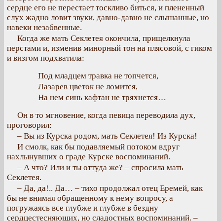
сердце его не перестает тоскливо биться, и плененный
слух жадно ловит звуки, давно-давно не слышанные, но
навеки незабвенные.
Когда же мать Секлетея окончила, прищелкнула
перстами и, изменив минорный тон на плясовой, с гиком
и визгом подхватила:
Под младцем травка не топчется,
Лазарев цветок не ломится,
На нем синь кафтан не тряхнется…
Он в то мгновение, когда певица переводила дух,
проговорил:
– Вы из Курска родом, мать Секлетея! Из Курска!
И смолк, как бы подавляемый потоком вдруг
нахлынувших о граде Курске воспоминаний.
– А что? Или и ты оттуда же? – спросила мать
Секлетея.
– Да, да!.. Да… – тихо продолжал отец Еремей, как
бы не внимая обращенному к нему вопросу, а
погружаясь все глубже и глубже в бездну
сердцестесняющих, но сладостных воспоминаний. –