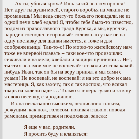
– Ах ты, убогая кроха! Ишь какой псалом пропел!
Нет, друг ты души моей, старого воробья на мякине не
проманешь! Мы ведь свету-то божьего повидали, не из
одной печи хлеб едали! Я, чтобы тебе было-то известно,
родом из православного града Курска, а мы, курячки,
народец господен исправный: головка-то у нас не на
одну поставку для шапки имеется, а тоже и для
соображеньица! Так-то-с! По морю-то житейскому нам
тоже не впервой плавать – таки кое-что произошли:
сиживали и на мели, хлебали и водицы пучинной… Нет,
ты этих псалмов мне не воспевай: это коли из села какой-
нибудь Иван, так он бы на веру принял, а мы сами с
усами! Не воспевай, не воспевай: я на это добро и сама
мастерица. Я, как захочу, так я так воспою, что всякая
тварь на колени падет… Только я теперь гуляю и затяну
я свою песенку, стародавнюю…
И она несказанно высоким, неописанно тонким,
режущим, как нож, голосом, покивая главою, поводя
раменами, примаргивая и подохивая, запела:
Я еще у вас, родители,
Я просить буду и кланяться: