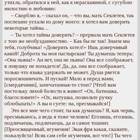
утихла, обратился к ней, как к нераскаянной, с сугубою
милостию и любовию:
– Скорблю я, – сказал он, – что вы, мать Секлетея, так
поспешно уехали из дому моего: я хотел вам доверить
некоторые тайны…
– Ты хотел тайны доверить? – прервала мать Секлетея
с тою же необузданностию. – Как бы не так! Знаем мы
тебя, голубчика! «Доверить хотел!» Ишь доверчивый
какой! Доброта ты моя пастырская! Ты думаешь теперь:
«Она пьяна!» Ан нет, она не пьяна! Она все соображает,
в ловушку не попадется! Да, да, она все соображает,
только что языка удержать не может. Душа рвется
пороскошничать. И пускай! Мало я перед вами,
[смердячими], запечатанная-то стою? [Чтоб вам
постольку лихой болести в живот! «Ох, батюшка,
благословите!» «Ох, матушка, позвольте ручку
облобызать!» А вы и суете: на, пресмыкайся!]
Это все мне чего стоит, ты как думаешь? Я, как червь,
пресмыкаюсь, а ведь я тоже человек! Егозишь, егозишь,
подличаешь, подличаешь, да и самое тошнит.
[Преосвященный, игумения! Экая фря какая, скажите,
пожалуйста! Всяк сам себе игумения, вот что!] Ты чего