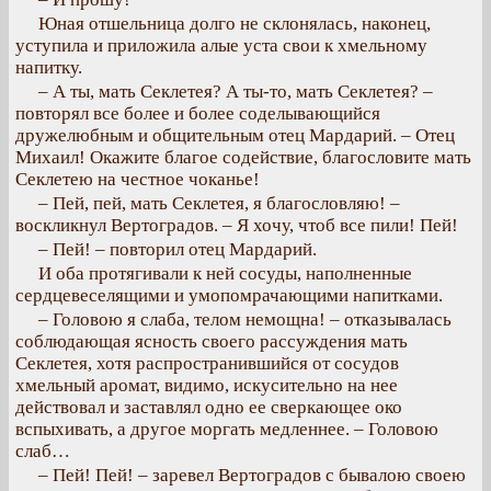
Юная отшельница долго не склонялась, наконец,
уступила и приложила алые уста свои к хмельному
напитку.
– А ты, мать Секлетея? А ты-то, мать Секлетея? –
повторял все более и более соделывающийся
дружелюбным и общительным отец Мардарий. – Отец
Михаил! Окажите благое содействие, благословите мать
Секлетею на честное чоканье!
– Пей, пей, мать Секлетея, я благословляю! –
воскликнул Вертоградов. – Я хочу, чтоб все пили! Пей!
– Пей! – повторил отец Мардарий.
И оба протягивали к ней сосуды, наполненные
сердцевеселящими и умопомрачающими напитками.
– Головою я слаба, телом немощна! – отказывалась
соблюдающая ясность своего рассуждения мать
Секлетея, хотя распространившийся от сосудов
хмельный аромат, видимо, искусительно на нее
действовал и заставлял одно ее сверкающее око
вспыхивать, а другое моргать медленнее. – Головою
слаб…
– Пей! Пей! – заревел Вертоградов с бывалою своею