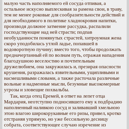
малую часть наполняемого ей сосуда отпивая, а
остальное искусно выплескивая за рамена свои, в траву,
тем не менее роковые для сообразительности действий и
для необходимого в политике хладнокровия напитки,
производя должное затмение рассудка, распалили
господствующие над ней страсти; подпав
необузданности помянутых страстей, хитроумная жена
скоро уподобилась утлой ладье, попавшей в
водоворотную пучину; вместо того, чтобы продолжать
предначертанный ей по волнам путь, отражая нападения
благодушною веселостию и почтительным
дружелюбием, она закружилась и, презирая опасности
крушения, разражалась язвительными, ущипливыми и
насмешливыми словами, а также расточала различные
вольные и надменные мысли, безумные высокомерные
угрозы и зловещие похвальбы.
Так, когда отец Еремей, в ответ на лепет отца
Мардария, неотступно подносившего ему к подбрадию
наполненный наливкою сосуд и заливавший хмельною
этою влагою широкорукавные его ризы, привел, кротко
отстраняя упрямую, но уже бессильную десницу
собрата, соответствующее случаю изречение из