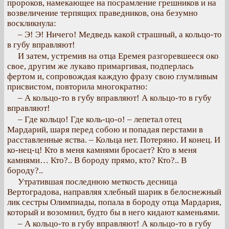
пророков, намекающее на посрамление грешников и на
возвеличение терпящих праведников, она безумно
воскликнула:
– Э! Э! Ничего! Медведь какой страшный, а кольцо-то
в губу вправляют!
И затем, устремив на отца Еремея разгоревшееся око
свое, другим же лукаво примаргивая, подперлась
фертом и, сопровождая каждую фразу свою глумливым
присвистом, повторила многократно:
– А кольцо-то в губу вправляют! А кольцо-то в губу
вправляют!
– Где кольцо! Где коль-цо-о! – лепетал отец
Мардарий, шаря перед собою и попадая перстами в
расставленные яства. – Кольца нет. Потеряно. И конец. И
ко-нец-ц! Кто в меня камнями бросает? Кто в меня
камнями… Кто?.. В бороду прямо, кто? Кто?.. В
бороду?..
Утратившая последнюю меткость десница
Вертоградова, направляя хлебный шарик в белоснежный
лик сестры Олимпиады, попала в бороду отца Мардария,
который и возомнил, будто бы в него кидают каменьями.
– А кольцо-то в губу вправляют! А кольцо-то в губу