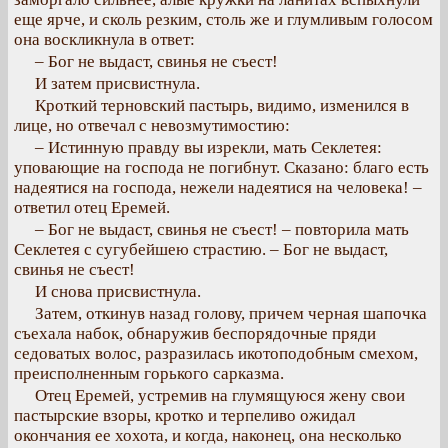
еще ярче, и сколь резким, столь же и глумливым голосом
она воскликнула в ответ:
– Бог не выдаст, свинья не съест!
И затем присвистнула.
Кроткий терновский пастырь, видимо, изменился в
лице, но отвечал с невозмутимостию:
– Истинную правду вы изрекли, мать Секлетея:
уповающие на господа не погибнут. Сказано: благо есть
надеятися на господа, нежели надеятися на человека! –
ответил отец Еремей.
– Бог не выдаст, свинья не съест! – повторила мать
Секлетея с сугубейшею страстию. – Бог не выдаст,
свинья не съест!
И снова присвистнула.
Затем, откинув назад голову, причем черная шапочка
съехала набок, обнаружив беспорядочные пряди
седоватых волос, разразилась икотоподобным смехом,
преисполненным горького сарказма.
Отец Еремей, устремив на глумящуюся жену свои
пастырские взоры, кротко и терпеливо ожидал
окончания ее хохота, и когда, наконец, она несколько