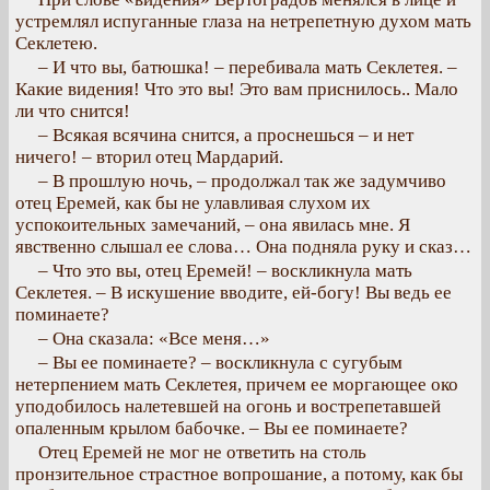
устремлял испуганные глаза на нетрепетную духом мать
Секлетею.
– И что вы, батюшка! – перебивала мать Секлетея. –
Какие видения! Что это вы! Это вам приснилось.. Мало
ли что снится!
– Всякая всячина снится, а проснешься – и нет
ничего! – вторил отец Мардарий.
– В прошлую ночь, – продолжал так же задумчиво
отец Еремей, как бы не улавливая слухом их
успокоительных замечаний, – она явилась мне. Я
явственно слышал ее слова… Она подняла руку и сказ…
– Что это вы, отец Еремей! – воскликнула мать
Секлетея. – В искушение вводите, ей-богу! Вы ведь ее
поминаете?
– Она сказала: «Все меня…»
– Вы ее поминаете? – воскликнула с сугубым
нетерпением мать Секлетея, причем ее моргающее око
уподобилось налетевшей на огонь и вострепетавшей
опаленным крылом бабочке. – Вы ее поминаете?
Отец Еремей не мог не ответить на столь
пронзительное страстное вопрошание, а потому, как бы