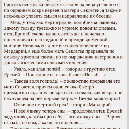
бросить несколько беглых взглядов на лица усевшихся
по окраинам ковра иереев и матери Секлетеи, а также и
несколько уловить смысл и направление их беседы.
Между тем, как Вертоградов, подобно загнанному
дикому тельцу, тревожно и угрюмо поводил глазами,
отец Еремей сколь плавно, столь же и печально
повествовал о неожиданной и преждевременной
кончине Ненилы, которое его повествование отец
Мардарий, а еще более мать Секлетея прерывали по
смыслу христианскими, но по выражению нетерпения и
досады языческими словами утешения.
– Увяла, как злак полей! – говорил с грустию отец
Еремей. – Последние ее слова были: «Не заб…»
– Такова воля господа! – с живостию прерывала его
мать Секлетея, причем одно ее око быстро
примаргивало, а другое ярко вспыхивало, как искра при
пахнувшем на нее порыве ветра. – Такова воля творца!
– Отчаяние смертный грех! – вторил Мардарий.
– И все я вижу теперь сны, – продолжал отец Еремей
задумчиво, как бы про себя, – все я вижу сны… Вернее
сказать, не сны, а какие-то видения…
При слове «видения» Вертоградов менялся в лице и