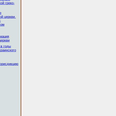
ой греко-
е
ой церкви.
с
вом
рмация
церкви
 в годы
краинского
 юрисдикцию