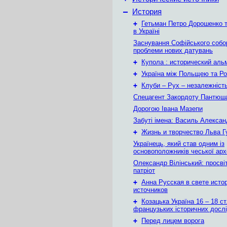
–
История
+
Гетьман Петро Дорошенко т
в Україні
Заснування Софійського собор
проблеми нових датувань
+
Купола : исторический аль
+
Україна між Польщею та Ро
+
Клуби – Рух – незалежніст
Спецагент Закордоту Пантюша
Дорогою Івана Мазепи
Забуті імена: Василь Алекса
+
Жизнь и творчество Льва 
Українець, який став одним із
основоположників чеської арх
Олександр Вілінський: просвіт
патріот
+
Анна Русская в свете исто
источников
+
Козацька Україна 16 – 18 ст
французьких історичних досл
+
Перед лицем ворога