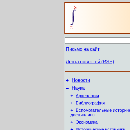
Письмо на сайт
Лента новостей (RSS)
+
Новости
–
Наука
+
Археология
+
Библиография
+
Вспомогательные историч
дисциплины
+
Экономика
+
Исторические источники