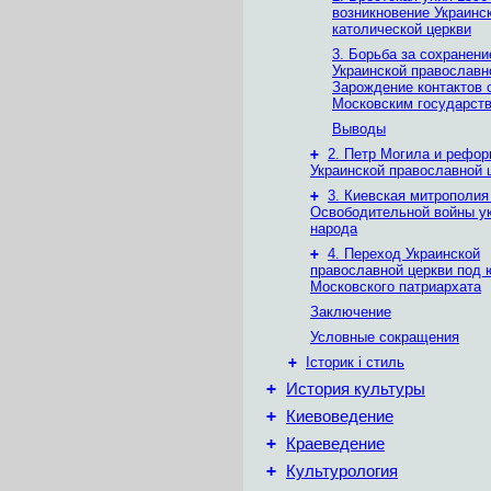
возникновение Украинск
католической церкви
3. Борьба за сохранени
Украинской православн
Зарождение контактов 
Московским государст
Выводы
+
2. Петр Могила и рефо
Украинской православной 
+
3. Киевская митрополия
Освободительной войны у
народа
+
4. Переход Украинской
православной церкви под
Московского патриархата
Заключение
Условные сокращения
+
Історик і стиль
+
История культуры
+
Киевоведение
+
Краеведение
+
Культурология