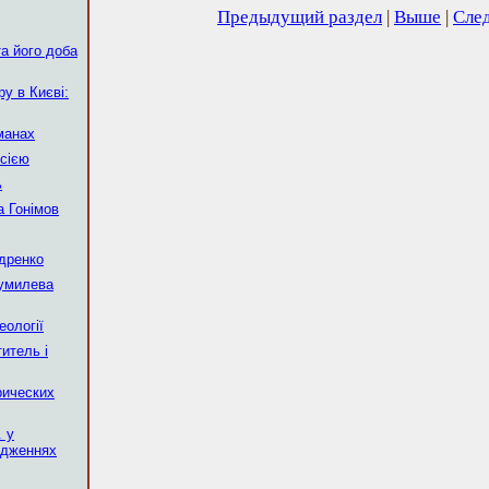
Предыдущий раздел
|
Выше
|
Сле
а його доба
у в Києві:
манах
сією
ь
 Гонімов
ндренко
Гумилева
еології
итель і
рических
. у
ідженнях