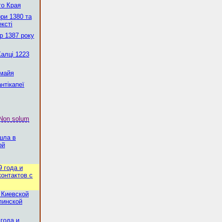
го Края
ри 1380 та
ексті
р 1387 року
Калці 1223
 майя
нтікапеї
Non solum
шла в
ой
9 года и
онтактов с
 Киевской
линской
 года и