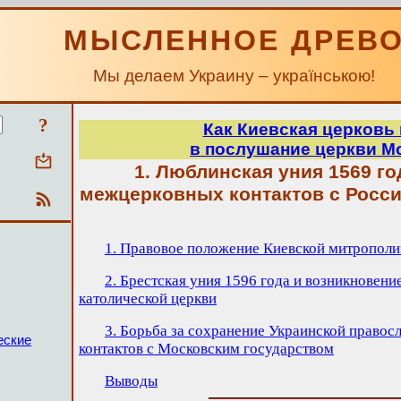
МЫСЛЕННОЕ ДРЕВ
Мы делаем Украину – українською!
?
Как Киевская церковь
в послушание церкви М
1. Люблинская уния 1569 го
межцерковных контактов с Росс
1. Правовое положение Киевской митропол
2. Брестская уния 1596 года и возникновени
католической церкви
3. Борьба за сохранение Украинской правос
еские
контактов с Московским государством
Выводы