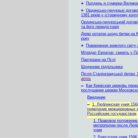
+
Полдень и сумерки Велико
+
Ординсько-генуезькі догово
1381 років у історичному конт
Ординсько-генуезський догові
та його передісторія
Деякі нотатки щодо битви на 
року
+
Повернення зниклого світу
Мітрідат Евпатор: смерть у Па
Партизани на Пслі
Щоденник підпільника
Після Сталінградської битви:
armis
–
Как Киевская церковь пере
послушание церкви Московск
Введение
–
1. Люблинская уния 156
появление межцерковных к
Российским государством
1. Правовое положение
митрополии после Люб
унии
2. Брестская уния 1596