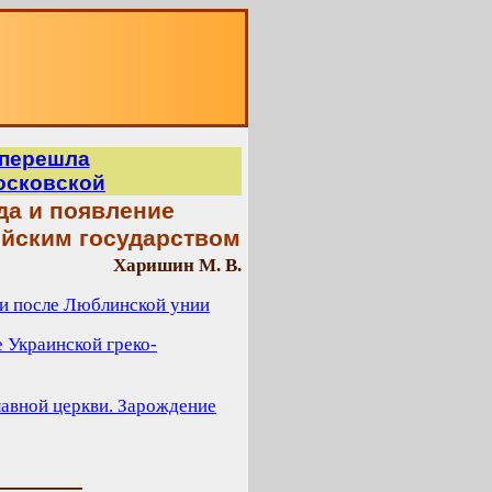
О
 перешла
осковской
да и появление
ийским государством
Харишин М. В.
ии после Люблинской унии
е Украинской греко-
лавной церкви. Зарождение