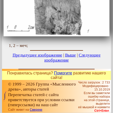
1, 2 – меч;
Предыдущее изображение
|
Выше
|
Следующее
изображение
Понравилась страница?
Помогите
развитию нашего
сайта!
Число загрузок : 2 733
© 1999 – 2026 Группа «Мысленного
Модифицировано :
древа», авторы статей
15.10.2019
Если вы заметили
Перепечатка статей с сайта
ошибку набора
приветствуется при условии ссылки
на этой странице,
выделите
(гиперссылки) на наш сайт
её мышкой и нажмите
Сайт живет на
Смереке
Ctrl+Enter
.