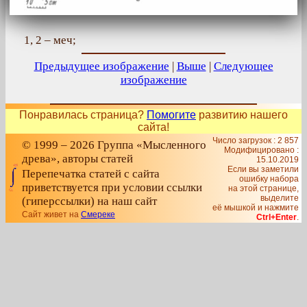
1, 2 – меч;
Предыдущее изображение
|
Выше
|
Следующее
изображение
Понравилась страница?
Помогите
развитию нашего
сайта!
Число загрузок : 2 857
© 1999 – 2026 Группа «Мысленного
Модифицировано :
древа», авторы статей
15.10.2019
Если вы заметили
Перепечатка статей с сайта
ошибку набора
приветствуется при условии ссылки
на этой странице,
выделите
(гиперссылки) на наш сайт
её мышкой и нажмите
Сайт живет на
Смереке
Ctrl+Enter
.