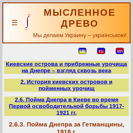
МЫСЛЕННОЕ
ДРЕВО
☰
Мы делаем Украину – українською!
uk
ru
en
Киевские острова и прибрежные урочища
на Днепре – взгляд сквозь века
2. История киевских островов и
пойменных урочищ
2.6. Пойма Днепра в Киеве во время
Первой освободительной борьбы 1917-
1921 гг.
2.6.3. Пойма Днепра за Гетманщины,
1918 г.