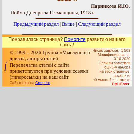
Парникоза И.Ю.
Пойма Днепра за Гетманщины, 1918 г.
Предыдущий раздел
|
Выше
|
Следующий раздел
Понравилась страница?
Помогите
развитию нашего
сайта!
Число загрузок : 1 568
© 1999 – 2026 Группа «Мысленного
Модифицировано :
древа», авторы статей
3.10.2020
Если вы заметили
Перепечатка статей с сайта
ошибку набора
приветствуется при условии ссылки
на этой странице,
выделите
(гиперссылки) на наш сайт
её мышкой и нажмите
Сайт живет на
Смереке
Ctrl+Enter
.