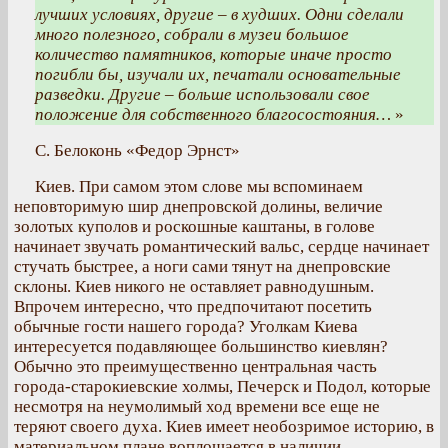
лучших условиях, другие – в худших. Одни сделали
много полезного, собрали в музеи большое
количество памятников, которые иначе просто
погибли бы, изучали их, печатали основательные
разведки. Другие – больше использовали свое
положение для собственного благосостояния…
»
С. Белоконь «Федор Эрнст»
Киев. При самом этом слове мы вспоминаем
неповторимую шир днепровской долины, величие
золотых куполов и роскошные каштаны, в голове
начинает звучать романтический вальс, сердце начинает
стучать быстрее, а ноги сами тянут на днепровские
склоны. Киев никого не оставляет равнодушным.
Впрочем интересно, что предпочитают посетить
обычные гости нашего города? Уголкам Киева
интересуется подавляющее большинство киевлян?
Обычно это преимущественно центральная часть
города-старокиевские холмы, Печерск и Подол, которые
несмотря на неумолимый ход времени все еще ​​не
теряют своего духа. Киев имеет необозримое историю, в
материальном плане воплощается в наличии