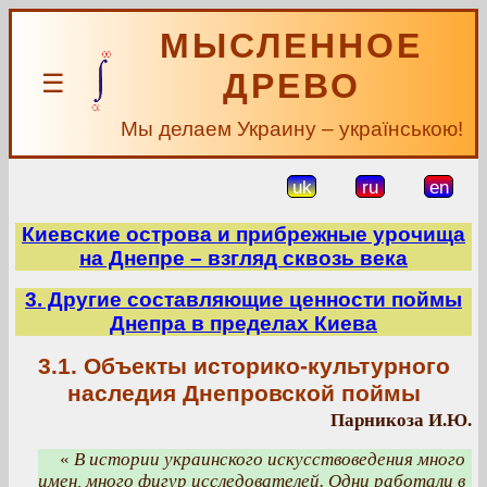
МЫСЛЕННОЕ
ДРЕВО
☰
Мы делаем Украину – українською!
uk
ru
en
Киевские острова и прибрежные урочища
на Днепре – взгляд сквозь века
3. Другие составляющие ценности поймы
Днепра в пределах Киева
3.1. Объекты историко-культурного
наследия Днепровской поймы
Парникоза И.Ю.
«
В истории украинского искусствоведения много
имен, много фигур исследователей. Одни работали в