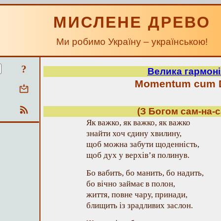
МИСЛЕНЕ ДРЕВО
Ми робимо Україну – українською!
?
Велика гармоні
Momentum cum 
(З Богом сам-на-с
Як важко, як важко, як важко
знайти хоч єдину хвилину,
щоб можна забути щоденність,
щоб дух у верхів’я полинув.
Бо вабить, бо манить, бо надить,
бо вічно займає в полон,
життя, повне чару, принади,
блищить із зрадливих заслон.