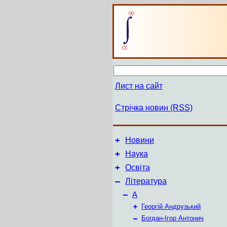
Лист на сайт
Стрічка новин (RSS)
+
Новини
+
Наука
+
Освіта
–
Література
–
А
+
Георгій Андрузький
–
Богдан-Ігор Антонич