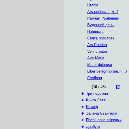
Litania
Ars poetica II, ч. 4
Parvum Psalterium
Буденний день
Наївність
Свята простота
Ars Poetica
Veni creator
Ave Maria
Mater dolorosa
Liber peregrinorum, ч. 3
Confiteor
(
16
/ 46)
[2]
+
Три перстені
+
Книга Лева
+
Ротації
+
Зелена Євангелія
+
Поезії поза збірками
+
Довбуш