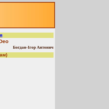
я
Deo
Богдан-Ігор Антонич
ам)