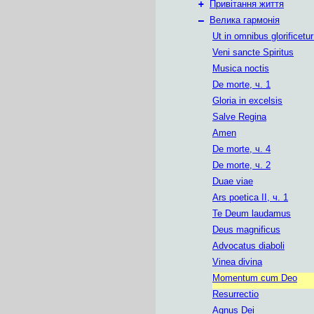
+
Привітання життя
–
Велика гармонія
Ut in omnibus glorificetu
Veni sancte Spiritus
Musica noctis
De morte, ч. 1
Gloria in excelsis
Salve Regina
Amen
De morte, ч. 4
De morte, ч. 2
Duae viae
Ars poetica II, ч. 1
Те Deum laudamus
Deus magnificus
Advocatus diaboli
Vinea divina
Momentum cum Deo
Resurrectio
Agnus Dei