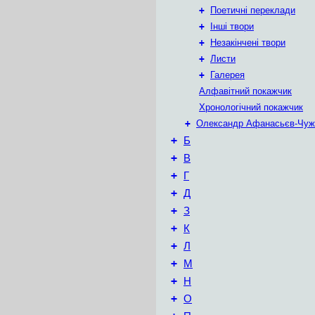
+
Поетичні переклади
+
Інші твори
+
Незакінчені твори
+
Листи
+
Галерея
Алфавітний покажчик
Хронологічний покажчик
+
Олександр Афанасьєв-Чуж
+
Б
+
В
+
Г
+
Д
+
З
+
К
+
Л
+
М
+
Н
+
О