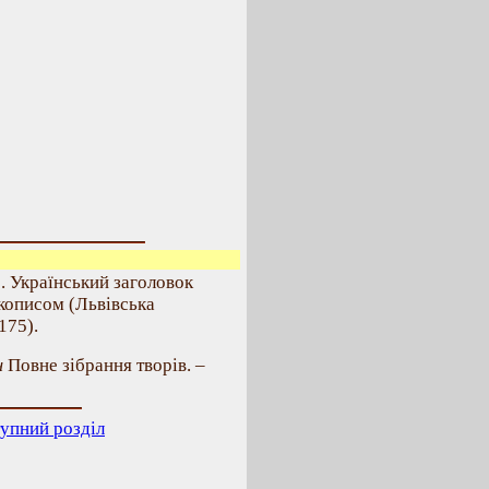
. Український заголовок
кописом (Львівська
 175).
ч
Повне зібрання творів. –
упний розділ