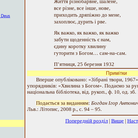
Життя різнобарвне, шалене,
все різне, все інше, нове,
приходить дряпіжно до мене,
r Deus
захоплює, дурить і рве.
Як важко, як важко, як важко
забути щоденність є нам,
єдину коротку хвилину
гуторити з Богом… сам-на-сам.
П’ятниця, 25 березня 1932
Примітки
Вперше опубліковано: «Зібрані твори, 1967»
упорядників: «Хвилина з Богом». Подаємо за ру
національна бібліотека, від. рукоп., ф. 10, од. зб.
Подається за виданням
:
Богдан Ігор Антони
Льв.: Літопис, 2008 р., с. 94 – 95.
Попередній розділ
|
Вище
|
Наст