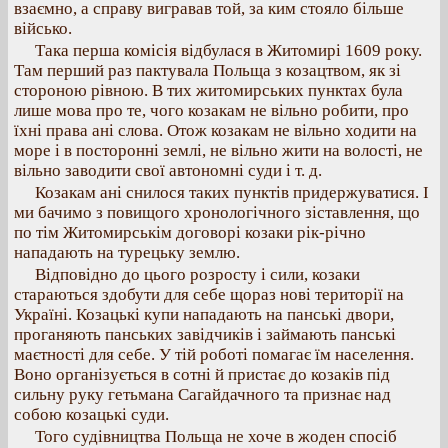
взаємно, а справу вигравав той, за ким стояло більше
військо.
Така перша комісія відбулася в Житомирі 1609 року.
Там перший раз пактувала Польща з козацтвом, як зі
стороною рівною. В тих житомирських пунктах була
лише мова про те, чого козакам не вільно робити, про
їхні права ані слова. Отож козакам не вільно ходити на
море і в посторонні землі, не вільно жити на волості, не
вільно заводити свої автономні суди і т. д.
Козакам ані снилося таких пунктів придержуватися. І
ми бачимо з повищого хронологічного зіставлення, що
по тім Житомирськім договорі козаки рік-річно
нападають на турецьку землю.
Відповідно до цього розросту і сили, козаки
стараються здобути для себе щораз нові території на
Україні. Козацькі купи нападають на панські двори,
проганяють панських завідчиків і займають панські
маєтності для себе. У тій роботі помагає їм населення.
Воно організується в сотні й пристає до козаків під
сильну руку гетьмана Сагайдачного та признає над
собою козацькі суди.
Того судівництва Польща не хоче в жоден спосіб