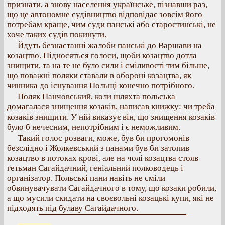
признати, а знову населення українське, пізнавши раз,
що це автономне судівництво відповідає зовсім його
потребам краще, чим суди панські або старостинські, не
хоче таких судів покинути.
Йдуть безнастанні жалоби панські до Варшави на
козацтво. Підносяться голоси, щоби козацтво дотла
знищити, та на те не було сили і сміливості тим більше,
що поважні поляки ставали в обороні козацтва, як
чинника до існування Польщі конечно потрібного.
Поляк Панчовський, коли шляхта польська
домагалася знищення козаків, написав книжку: чи треба
козаків знищити. У ній виказує він, що знищення козаків
було б нечесним, непотрібним і є неможливим.
Такий голос розваги, може, був би прогомонів
безслідно і Жолкевський з панами був би затопив
козацтво в потоках крові, але на чолі козацтва стояв
гетьман Сагайдачний, геніальний полководець і
організатор. Польські пани навіть не сміли
обвинувачувати Сагайдачного в тому, що козаки робили,
а що мусили скидати на своєвольні козацькі купи, які не
підходять під булаву Сагайдачного.