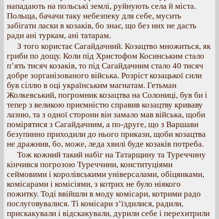
нападають на польські землі, руйнують села й міста.
Польща, бачачи таку небезпеку для себе, мусить
забігати ласки в козаків, бо знає, що без них не дасть
ради ані туркам, ані татарам.
З того користає Сагайдачний. Козацтво множиться, як
гриби по дощу. Коли під Христофом Косинським стало
п’ять тисяч козаків, то під Сагайдачним стало 40 тисяч
добре зорганізованого війська. Розріст козацької сили
був сіллю в оці українським магнатам. Гетьман
Жолкевський, погромник козацтва на Солониці, був би і
тепер з великою приємністю справив козацтву криваву
лазню, та з одної сторони він замало мав війська, щоби
помірятися з Сагайдачним, а по-друге, що з Варшави
безупинно приходили до нього прикази, щоби козацтва
не дражнив, бо, може, леда хвилі буде козаків потреба.
Тож кожний такий набіг на Татарщину та Туреччину
кінчився погрозою Туреччини, конституціями
сеймовими і королівськими універсалами, обіцянками,
комісарами і комісіями, з котрих не було ніякого
пожитку. Тоді ввійшли в моду комісари, котрими радо
послуговувалися. Ті комісари з’їздилися, радили,
прискакували і відскакували, дурили себе і перехитрили