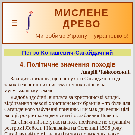
МИСЛЕНЕ
ДРЕВО
☰
Ми робимо Україну – українською!
Петро Конашевич-Сагайдачний
4. Політичне значення походів
Андрій Чайковський
Заходить питання, що спонукало Сагайдачного до
таких безнастанних систематичних набігів на
мусульманську землю.
Жадоба здобичі, відплата за християнські злидні,
відбивання з неволі християнських бранців – то були для
Сагайдачного забуденні причини. Він мав дві великі цілі
на оці: розріет козацької сили і ослаблення Польщі.
Сагайдачний виступає на поле політичне по страшнім
розгромі Лободи і Наливайка на Солониці 1596 року.
Сагайдачний не міг не видіти того пониження, в яке