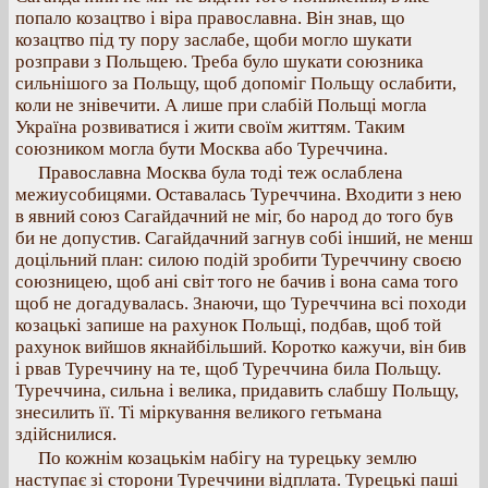
попало козацтво і віра православна. Він знав, що
козацтво під ту пору заслабе, щоби могло шукати
розправи з Польщею. Треба було шукати союзника
сильнішого за Польщу, щоб допоміг Польщу ослабити,
коли не знівечити. А лише при слабій Польщі могла
Україна розвиватися і жити своїм життям. Таким
союзником могла бути Москва або Туреччина.
Православна Москва була тоді теж ослаблена
межиусобицями. Оставалась Туреччина. Входити з нею
в явний союз Сагайдачний не міг, бо народ до того був
би не допустив. Сагайдачний загнув собі інший, не менш
доцільний план: силою подій зробити Туреччину своєю
союзницею, щоб ані світ того не бачив і вона сама того
щоб не догадувалась. Знаючи, що Туреччина всі походи
козацькі запише на рахунок Польщі, подбав, щоб той
рахунок вийшов якнайбільший. Коротко кажучи, він бив
і рвав Туреччину на те, щоб Туреччина била Польщу.
Туреччина, сильна і велика, придавить слабшу Польщу,
знесилить її. Ті міркування великого гетьмана
здійснилися.
По кожнім козацькім набігу на турецьку землю
наступає зі сторони Туреччини відплата. Турецькі паші