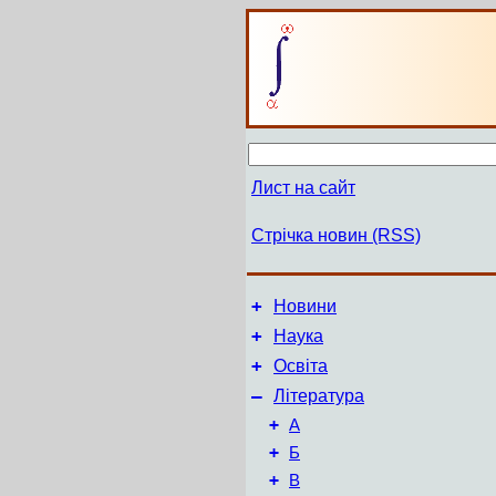
Лист на сайт
Стрічка новин (RSS)
+
Новини
+
Наука
+
Освіта
–
Література
+
А
+
Б
+
В