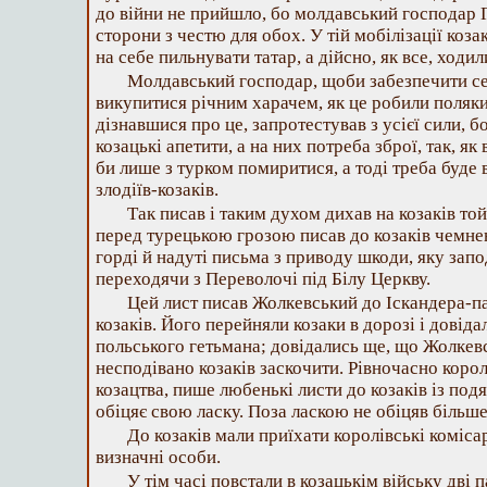
до війни не прийшло, бо молдавський господар 
сторони з честю для обох. У тій мобілізації коза
на себе пильнувати татар, а дійсно, як все, ходи
Молдавський господар, щоби забезпечити себ
викупитися річним харачем, як це робили поляки
дізнавшися про це, запротестував з усієї сили, 
козацькі апетити, а на них потреба зброї, так, як
би лише з турком помиритися, а тоді треба буде
злодіїв-козаків.
Так писав і таким духом дихав на козаків т
перед турецькою грозою писав до козаків чемнень
горді й надуті письма з приводу шкоди, яку запо
переходячи з Переволочі під Білу Церкву.
Цей лист писав Жолкевський до Іскандера-п
козаків. Його перейняли козаки в дорозі і довіда
польського гетьмана; довідались ще, що Жолкев
несподівано козаків заскочити. Рівночасно коро
козацтва, пише любенькі листи до козаків із под
обіцяє свою ласку. Поза ласкою не обіцяв більше
До козаків мали приїхати королівські коміса
визначні особи.
У тім часі повстали в козацькім війську дві п