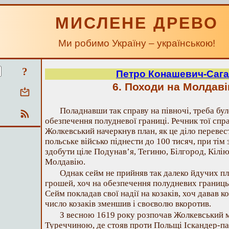
МИСЛЕНЕ ДРЕВО
Ми робимо Україну – українською!
?
Петро Конашевич-Саг
6. Походи на Молдаві
Поладнавши так справу на півночі, треба бу
обезпечення полудневої границі. Речник тої спра
Жолкевський начеркнув план, як це діло перевест
польське військо піднести до 100 тисяч, при тім 
здобути ціле Подунав’я, Тегиню, Білгород, Кілію
Молдавію.
Однак сейм не прийняв так далеко йдучих план
грошей, хоч на обезпечення полудневих границь
Сейм покладав свої надії на козаків, хоч давав к
число козаків зменшив і своєволю вкоротив.
З весною 1619 року розпочав Жолкевський м
Туреччиною, де стояв проти Польщі Іскандер-па