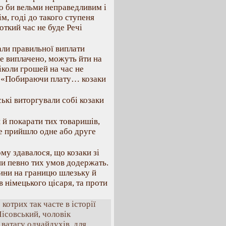
уло би вельми неправедливим і
м, годі до такого ступеня
откий час не буде Речі
али правильної виплати
 не виплачено, можуть йти на
ніколи грошей на час не
к: «Побираючи плату… козаки
ькі виторгували собі козаки
 й покарати тих товаришів,
не прийшло одне або друге
му здавалося, що козаки зі
ни певно тих умов додержать.
чини на границю шлезьку й
в німецького цісаря, та проти
котрих так часте в історії
ісовський, чоловік
 ватагу одчайдухів, для