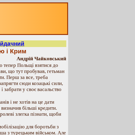
айдачний
ю і Крим
Андрій Чайковський
ло тепер Польщі взятися до
ви, що тут пробував, гетьман
и. Перш за все, треба
запрягти сюди козацькі сили,
 і забрати у своє васальство
ів і не хотів на це дати
 визначив більші кредити.
оролеві злегка пізнати, щоби
обілізацію для боротьби з
ша з турецьким військом. Але