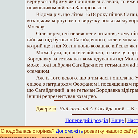
вернувся з Криму як побідник зі славою, то вже
полковником війська Запорозького.
Відома річ, що літом 1618 року пішов Сага
козацьким корпусом на виручку польському коро
Москву.
Стає перед очі невияснене питання, чому пі
військо під булавою Сагайдачного, коли в міжча
котрий ще і під Хотин повів козацьке військо як 
Може бути, що не все військо, а саме ця пар
Бородавку за гетьмана і командування під Моск
може, тоді вибрали Сагайдачного гетьманом ad 
отаманом.
Але із того всього, що в тім часі і опісля на 
епізод з патріархом Феофаном і посвященням пр
що Сагайдачний, а не гетьман Бородавка відіграв 
інший репрезентував козацтво.
Джерело
:
Чайковський А.
Сагайдачний. – К.: 
Попередній розділ
|
Вище
|
Наст
Сподобалась сторінка?
Допоможіть
розвитку нашого сайту!