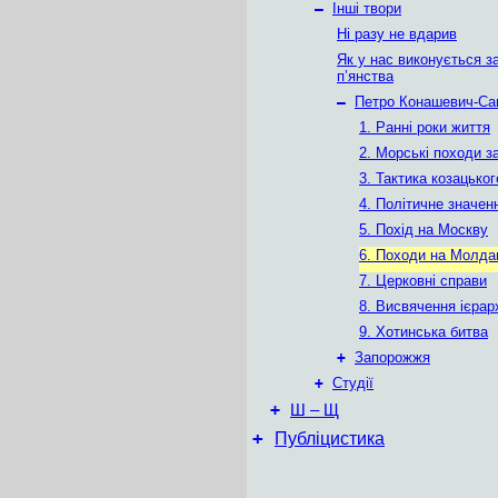
–
Інші твори
Ні разу не вдарив
Як у нас виконується з
п’янства
–
Петро Конашевич-Са
1. Ранні роки життя
2. Морські походи з
3. Тактика козацьког
4. Політичне значен
5. Похід на Москву
6. Походи на Молда
7. Церковні справи
8. Висвячення ієрарх
9. Хотинська битва
+
Запорожжя
+
Студії
+
Ш – Щ
+
Публіцистика