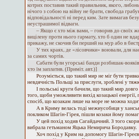
котрих поставив такий правильник, якого, либонь,
нічого з собою на війну не брати, свобода грабу
відповідальності ні перед ким. Зате вимагав без
неустрашимої відваги.
– Якщо є хто між вами, – говорив до своїх жо
вицілену проти нього гармату, хто б один не вдар
прикажу, не скочив би перший на мур або в бистру
У тих краях, де «лісовчики» воювали, для н
за самих чортів.
Сабати були угорські банди розбишак-вояків
хто їм заплатив. (Приміт. авт.)]
Розуміється, що такий мир не міг бути тривк
невдячність Польщі за прислуги, зроблені у тяжкі
І польські круги бачили, що такий мир довго
того, щоби уможливити вихід козацької енергії,
спосіб, що козакам лише на море не можна ходити
А в Криму велась тоді межиусобиця у ханськ
покликом Шагін-Гірея, пішли козаки йому помаг
У цей похід ходив Сагайдачний. З того скори
вибрала гетьманом Яцька Немирича Бородавку.
Хоч похід у Крим на допомогу Шагін-Гіреєві