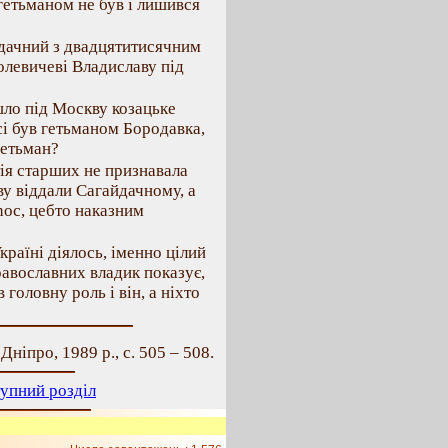
 гетьманом не був і лишився
йдачний з двадцятитисячним
левичеві Владиславу під
шло під Москву козацьке
сі був гетьманом Бородавка,
гетьман?
тія старших не признавала
ву віддали Сагайдачному, а
hoc, цебто наказним
Україні діялось, іменно цілий
авославних владик показує,
головну роль і він, а ніхто
Дніпро, 1989 р., с. 505 – 508.
упний розділ