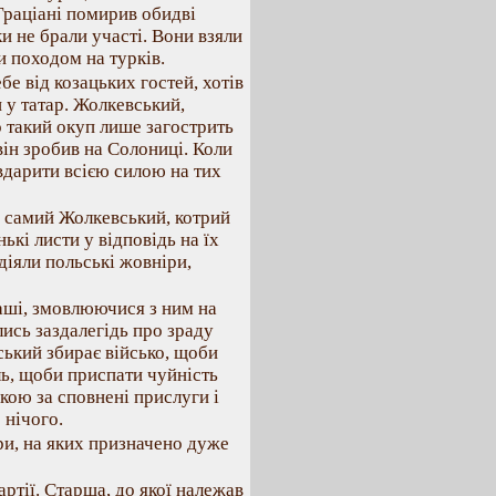
Граціані помирив обидві
ки не брали участі. Вони взяли
ли походом на турків.
е від козацьких гостей, хотів
 у татар. Жолкевський,
бо такий окуп лише загострить
 він зробив на Солониці. Коли
 вдарити всією силою на тих
ой самий Жолкевський, котрий
кі листи у відповідь на їх
діяли польські жовніри,
аші, змовлюючися з ним на
лись заздалегідь про зраду
ський збирає військо, щоби
ль, щоби приспати чуйність
якою за сповнені прислуги і
 нічого.
ри, на яких призначено дуже
артії. Старша, до якої належав