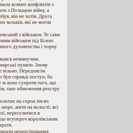
нала всяких конфліктів з
ти з Польщею війну, а
був, він не хотів. Друга
х козаків, які не могли
вський з військом. Те саме
чним військом під Білою
вного духовенства і чорну
авався неминучим.
мирські пункти. Знову
е вільно. Передовсім
о був справді поступ, бо
се ж воно супроти того, що
ів, таке обмеження реєстру
золотих на сорок тисяч
 море, жити на волості; всі
ої, переселитися в
 що всупереч королівським
арати.
бирати нереєстрованих