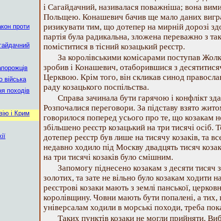
і Сагайдачний, називалася поважніша; вона вими
Польщею. Конашевич бачив ще мало даних вигра
ризикувати тим, що дотепер на мирній дорозі здо
акон проти
партія була радикальна, зложена переважно з таки
гайдачний
поміститися в тісний козацький реєстр.
За королівськими комісарами поступав Жолке
зробив і Конашевич, отаборившися з десятитися
апорожців
Церквою. Крім того, він скликав синод правосла
о війська
раду козацького поспільства.
ня походів
Справа зачинала бути гарячою і конфлікт зд
Розпочалися переговори. За підставу взято жито
вію і Крим
говорилося поперед усього про те, що козакам н
збільшено реєстр козацький на три тисячі осіб. Т
ії
дотепер реєстр був лише на тисячу козаків, та в
недавно ходило під Москву двадцять тисяч козак
на три тисячі козаків було смішним.
Запомогу піднесено козакам з десяти тисяч 
золотих, та зате не вільно було козакам ходити на
реєстрові козаки мають з землі панської, церковн
королівщину. Човни мають бути попалені, а тих,
універсалам ходили в морські походи, треба пок
Таких пунктів козаки не могли прийняти. Ви