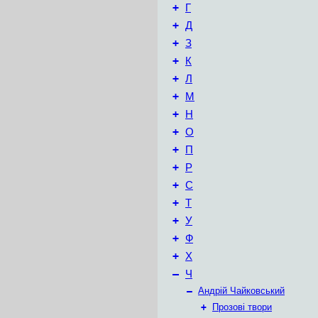
+
Г
+
Д
+
З
+
К
+
Л
+
М
+
Н
+
О
+
П
+
Р
+
С
+
Т
+
У
+
Ф
+
Х
–
Ч
–
Андрій Чайковський
+
Прозові твори