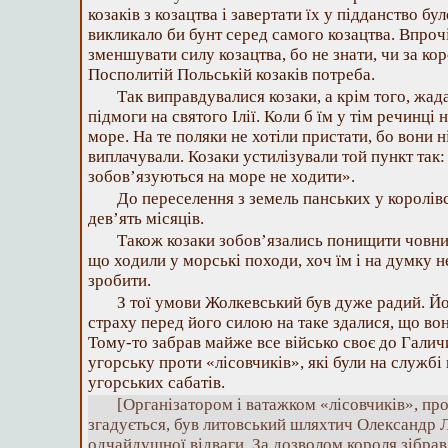
козаків з козацтва і завертати їх у підданство б
викликало би бунт серед самого козацтва. Впрочі
зменшувати силу козацтва, бо не знати, чи за кор
Посполитій Польській козаків потреба.
Так виправдувалися козаки, а крім того, жад
підмоги на святого Ілії. Коли б їм у тім речинці
море. На те поляки не хотіли пристати, бо вони 
виплачували. Козаки устилізували той пункт та
зобов’язуються на море не ходити».
До переселення з земель панських у королівс
дев’ять місяців.
Також козаки зобов’язались понищити човни
що ходили у морські походи, хоч їм і на думку 
зробити.
З тої умови Жолкевський був дуже радий. Йо
страху перед його силою на таке здалися, що во
Тому-то забрав майже все військо своє до Гали
угорську проти «лісовчиків», які були на службі 
угорських сабатів.
[Організатором і ватажком «лісовчиків», про 
згадується, був литовський шляхтич Олександр Л
одчайдушної відваги. За дозволом короля зібрав