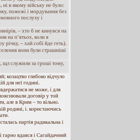
 ні в якому війську не було:
нку, пожежі і мордування без
умовного послуху і
внірів, – хто б не кинувся на
ив на п’ятьох, коли я
 річку, – хай собі йде геть).
аселення вони були страшніші
, щл служили за гроші тому,
ий; козацтво глибоко відчуло
й для неї годині.
 вдержатися не може, і для
 пояснювали договір у той
, але в Крим – то вільно.
ій родині, і. користаючись
ати.
сталась партія радикальна і
 гарно вдався і Сагайдачний