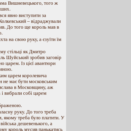
дама Вишневецького, того ж
нших.
явся явно виступити за
Жолкевський – відраджували
ив. До того ще король мав в
о.
та на свою руку, а єзуїти їм
му стільці як Дмитро
иль Шуйський зробив заговір
 царем. Із цієї авантюри
щиною.
ьким царем королевича
н не має бути московським
дислава в Московщину, аж
 і вибрали собі царем
ображеною.
власну руку. До того треба
м, якому треба було платити. У
 війська дешевенького, а
чому король мусив панькатись