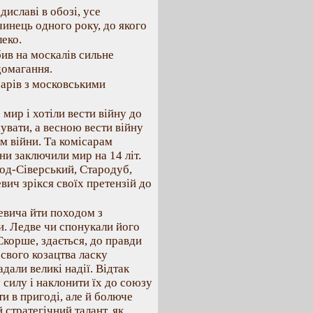
диславі в обозі, усе
инець одного року, до якого
леко.
бив на москалів сильне
домагання.
сарів з московськими
мир і хотіли вести війну до
увати, а весною вести війну
м війни. Та комісарам
ни заключили мир на 14 літ.
од-Сіверський, Стародуб,
вич зрікся своїх претензій до
евича йти походом з
. Ледве чи спонукали його
 Скорше, здається, до правди
 свого козацтва ласку
дали великі надії. Відтак
 силу і наклонити їх до союзу
ти в пригоді, але й болюче
 стратегічний талант, як