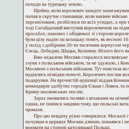
походи на турецьку землю.
Щойно, коли королевич занадто заангажувавс
попав в скрутне становище, коли наємне військо 
зорганізоване, розбіглося по всіх усюдах, а при
тоді Сагайдачний виступив королевичеві на підм
просьбах, намовах і обіцянках зі сторони корол
були цілу надію на козацьку поміч, як весною 
у похід з добірним 20-ти тисячним корпусом че
Єлець, Лебедин, Шацьк, Коломну. Нічого його в
Вже недалеко Москви старалося московське 
злуки з польським військом, та не здужало, і К
Москвою з польським військом. Тут повстала вел
надіялись нізвідки помочі. Королевич послав коз
подарунки. На врочистій аудієнції віддав Кона
командирів здобутих городів Єльця і Ливен, та 
Криму московських послів.
Зараз змовились поляки з козаками на нічни
однак, не повівся завдяки тому, що польські ва
прикази.
Про цю невдачу різно говорилося. Москалі 
почувши в церквах Москви дзвони, покаявся і не
воювати на стороні католицької Польщі.