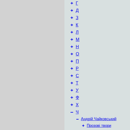
+
Г
+
Д
+
З
+
К
+
Л
+
М
+
Н
+
О
+
П
+
Р
+
С
+
Т
+
У
+
Ф
+
Х
–
Ч
–
Андрій Чайковський
+
Прозові твори