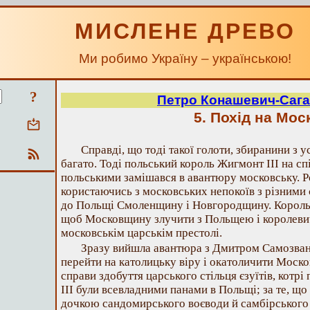
МИСЛЕНЕ ДРЕВО
Ми робимо Україну – українською!
?
Петро Конашевич-Саг
5. Похід на Мос
Справді, що тоді такої голоти, збиранини з у
багато. Тоді польський король Жигмонт III на сп
польськими замішався в авантюру московську. Р
користаючись з московських непокоїв з різними
до Польщі Смоленщину і Новгородщину. Король з
щоб Московщину злучити з Польщею і королеви
московськім царськім престолі.
Зразу вийшла авантюра з Дмитром Самозванц
перейти на католицьку віру і окатоличити Моско
справи здобуття царського стільця єзуїтів, котр
III були всевладними панами в Польщі; за те, щ
дочкою сандомирського воєводи й самбірського