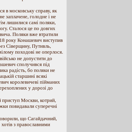
я в московську справу, як
не заплачене, голодне і не
 тім лишилися самі поляки,
огу. Сталося це по довгих
евича. Поляки вже втратили
1618 року Конашевич виступив
рез Сіверщину, Путивль,
мілому походові не оперлося.
військо не допустити до
онашевич сполучився під
ика радість, бо поляки не
ацькій старшині всякі
шевич королевичеві пійманих
перехоплених у дорозі до
й приступ Москви, котрий,
тажки повидавали суперечні
говорили, що Сагайдачний,
 хотів з православними