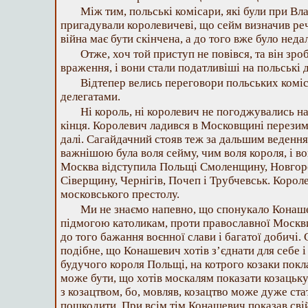
Між тим, польські комісари, які були при Вла
пригадували королевичеві, що сейм визначив реч
війна має бути скінчена, а до того вже було неда
Отже, хоч той приступ не повівся, та він зро
враження, і вони стали податливіші на польські 
Відтепер велись переговори польських комі
делегатами.
Ні король, ні королевич не погоджувались на 
кінця. Королевич ладився в Московщині перезим
далі. Сагайдачний стояв теж за дальшим ведення
важнішою була воля сейму, чим воля короля, і во
Москва відступила Польщі Смоленщину, Новгор
Сіверщину, Чернігів, Почеп і Трубчевськ. Короле
московського престолу.
Ми не знаємо напевно, що спонукало Конаш
підмогою католикам, проти православної Москви
до того бажання воєнної слави і багатої добичі.
подібне, що Конашевич хотів з’єднати для себе і
будучого короля Польщі, на котрого козаки покла
може бути, що хотів москалям показати козацьку
з козацтвом, бо, мовляв, козацтво може дуже ста
пошкодити. При всім тім Конашевич показав свій