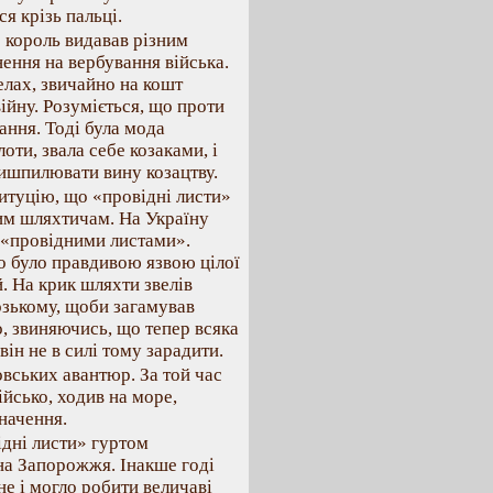
я крізь пальці.
о король видавав різним
нення на вербування війська.
елах, звичайно на кошт
ійну. Розуміється, що проти
ання. Тоді була мода
лоти, звала себе козаками, і
ишпилювати вину козацтву.
итуцію, що «провідні листи»
им шляхтичам. На Україну
з «провідними листами».
о було правдивою язвою цілої
й. На крик шляхти звелів
озькому, щоби загамував
о, звиняючись, що тепер всяка
він не в силі тому зарадити.
вських авантюр. За той час
ійсько, ходив на море,
начення.
ідні листи» гуртом
 на Запорожжя. Інакше годі
не і могло робити величаві