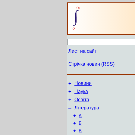
Лист на сайт
Стрічка новин (RSS)
+
Новини
+
Наука
+
Освіта
–
Література
+
А
+
Б
+
В