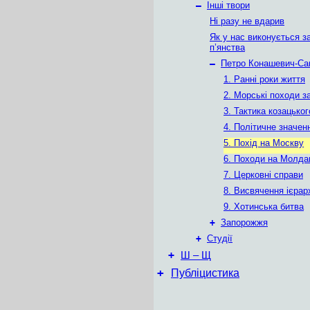
–
Інші твори
Ні разу не вдарив
Як у нас виконується з
п’янства
–
Петро Конашевич-Са
1. Ранні роки життя
2. Морські походи з
3. Тактика козацьког
4. Політичне значен
5. Похід на Москву
6. Походи на Молда
7. Церковні справи
8. Висвячення ієрарх
9. Хотинська битва
+
Запорожжя
+
Студії
+
Ш – Щ
+
Публіцистика