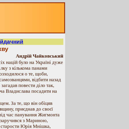
айдачний
кву
Андрій Чайковський
сіх націй було на Україні дуже
ілку з кількома панами
озходилося о те, щоби,
 самозванцями, відбити назад
агадав повести діло так,
ча Владислава посадити на
ем. За те, що він обіцяв
вщину, приєднав до своєї
і під час панування Жигмонта
о заручився з Мариною,
 старости Юрія Мнішка,