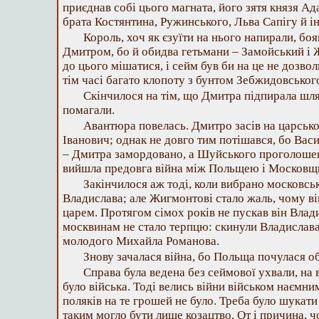
приєднав собі цього магната, його зятя князя А
брата Костянтина, Ружинського, Льва Сапігу й і
Король, хоч як єзуїти на нього напирали, бо
Дмитром, бо й обидва гетьмани – Замойський і 
до цього мішатися, і сейм був би на це не дозвол
тім часі багато клопоту з бунтом Зебжидовськог
Скінчилося на тім, що Дмитра підпирала шлях
помагали.
Авантюра повелась. Дмитро засів на царсько
Іванович; однак не довго тим потішався, бо Вас
– Дмитра замордовано, а Шуйського проголошено
вийшла предовга війна між Польщею і Москов
Закінчилося аж тоді, коли вибрано московс
Владислава; але Жигмонтові стало жаль, чому ві
царем. Протягом сімох років не пускав він Вла
москвинам не стало терпцю: скинули Владислава
молодого Михайла Романова.
Знову зачалася війна, бо Польща почулася 
Справа була ведена без сеймової ухвали, на 
було війська. Тоді велись війни військом наємни
поляків на те грошей не було. Треба було шукати
таким могло бути лише козацтво. От і причина, 