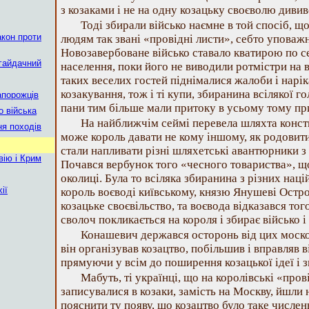
з козаками і не на одну козацьку своєволю дививс
Тоді збирали військо наємне в той спосіб, щ
акон проти
людям так звані «провідні листи», себто уповаж
Новозавербоване військо ставало кватирою по с
гайдачний
населення, поки його не виводили ротмістри на в
таких веселих гостей піднімалися жалоби і нарік
козакування, тож і ті купи, збиранина всілякої го
апорожців
пани тим більше мали притоку в усьому тому пр
о війська
На найближчім сеймі перевела шляхта конст
ня походів
може король давати не кому іншому, як родовит
стали напливати різні шляхетські авантюрники 
вію і Крим
Почався вербунок того «чесного товариства», щ
околиці. Була то всіляка збиранина з різних наці
ії
король воєводі київському, князю Янушеві Остр
козацьке своєвільство, та воєвода відказався тог
сволоч покликається на короля і збирає військо і 
Конашевич держався осторонь від цих моско
він організував козацтво, побільшив і вправляв в
прямуючи у всім до поширення козацької ідеї і з
Мабуть, ті українці, що на королівські «пров
записувалися в козаки, замість на Москву, йшли
пояснити ту появу, що козацтво було таке числен