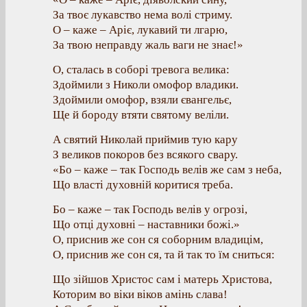
За твоє лукавство нема волі стриму.
О – каже – Аріє, лукавий ти лгарю,
За твою неправду жаль ваги не знає!»
О, сталась в соборі тревога велика:
Здоймили з Николи омофор владики.
Здоймили омофор, взяли євангельє,
Ще й бороду втяти святому веліли.
А святий Николай приймив тую кару
З великов покоров без всякого свару.
«Бо – каже – так Господь велів же сам з неба,
Що власті духовній коритися треба.
Бо – каже – так Господь велів у огрозі,
Що отці духовні – наставники божі.»
О, приснив же сон ся соборним владицім,
О, приснив же сон ся, та й так то їм сниться:
Що зійшов Христос сам і матерь Христова,
Которим во віки віков амінь слава!