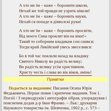
А хто ме їм – каже – боронити школи,
Нехай же той правди не узрить ніколи!
А хто ме їм – каже – боронить науки,
Нехай ся попаде в діяволскі руки!
А хто ме їм – каже – боронить просвіти,
Від моего Сина проклят він на віки!»
Такий то соборним владикам сон снився;
Тогди край Ликійский увесь звеселився:
Бо в той час поклали назад на владику
Святого Николу во радість велику;
Во радість велику усім християном.
Христу честь і слава во вік віков, амінь!
Примітки
Подається за виданням
: Писання Осипа Юрія
Федьковича. Перше повне і критичне видання. Том 1.
Поезії / З перводруків і автографів зібрав, упорядкував і
пояснення додав д-р Іван Франко. – Льв.: друкарня
Наукового товариства ім. Шевченка, 1902 р., с. 573 –