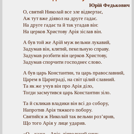
Юрій Федькович
О, святий Николай все зле відвертає,
Аж тут вже діявол на друге гадає.
На друге гадає та й так угадав він:
На церков Христову Арія зіслав він.
А був той же Арій муж вельми лукавий,
Задумав він, клятий, пекельную справу.
Задумав розбити він церков Христову,
Задумав спорчити господнеє слово.
А був царь Константин, та царь православний,
Царем в Цариграді, на світ цілий славний.
Та як же учув він про Арія діло,
Тогди засмутився царь Константин зіло.
Та й скликав владики він всі до собору,
Напротив Арія тяжкого побору.
Святийся ж Николай так вельми роз’ярив,
Що того Арія у лице ударив.
«О – каже – Аріє, діяволский сину,