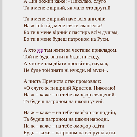
А Син божий каже: «Николаю, слуго!
Ти в мене є вірний, як мало хто другий.
Ти в мене є вірний паче всіх ангелів:
На ж тобі від мене святе євангельє!
Бо ти в мене вірний є пастирь всім душам,
Бо ти в мене будеш патроном на Руси.
А хто
ме
там жити за честним прикладом,
Той не буде знати ні біди, ні гладу.
А хто ме там дбати просвітов, науков,
Не буде той знати ні нужди, ні муки».
А чиста Пречиста отак промовляє:
«О слуго ж ти вірний Христов, Николаю!
На ж – каже – на тебе омофор священий,
Та будеш патроном на школи учені.
На ж – каже – на тебе омофор господній,
Та будеш патроном на школи народні.
На ж – каже – на тебе омофор одіти,
Будь – каже – патроном на всі рускі діти.