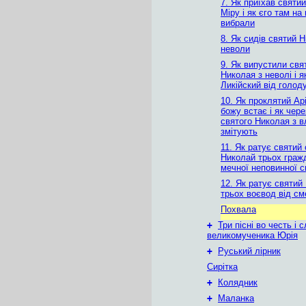
7. Як приїхав святи
Міру і як єго там на
вибрали
8. Як сидів святий 
неволи
9. Як випустили свя
Николая з неволі і я
Ликійский від голод
10. Як проклятий Ар
божу встає і як чере
святого Николая з 
змітують
11. Як ратує святий
Николай трьох граж
мечної неповинної 
12. Як ратує святий
трьох воєвод від см
Похвала
+
Три пісні во честь і 
великомученика Юрія
+
Руський лірник
Сирітка
+
Колядник
+
Маланка