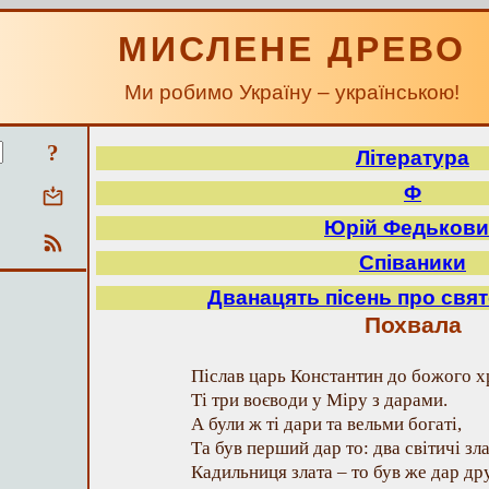
МИСЛЕНЕ ДРЕВО
Ми робимо Україну – українською!
?
Література
Ф
Юрій Федькови
Співаники
Дванацять пісень про свя
Похвала
Післав царь Константин до божого 
Ті три воєводи у Міру з дарами.
А були ж ті дари та вельми богаті,
Та був перший дар то: два світичі зла
Кадильниця злата – то був же дар др