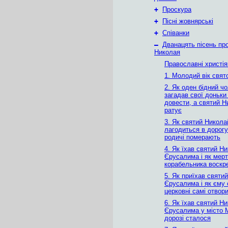
+
Проскура
+
Пісні жовнярські
+
Співанки
–
Дванацять пісень пр
Николая
Православні христія
1. Молодий вік свят
2. Як оден бідний чо
загадав свої доньки 
довести, а святий Н
ратує
3. Як святий Никола
лагодиться в дорогу
родичі померають
4. Як їхав святий Н
Єрусалима і як мерт
корабельника воскр
5. Як приїхав святи
Єрусалима і як єму 
церковні самі отвор
6. Як їхав святий Н
Єрусалима у місто М
дорозі сталося