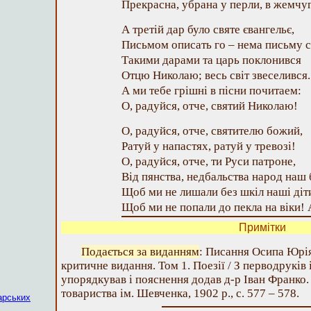
Прекрасна, убрана у перли, в жемчуг
А третій дар було святе євангельє,
Письмом описать го – нема письму с
Такими дарами та царь поклонився
Отцю Николаю; весь світ звеселився.
А ми тебе грішні в пісни почитаем:
О, радуйся, отче, святий Николаю!
О, радуйся, отче, святителю божий,
Ратуй у напастях, ратуй у тревозі!
О, радуйся, отче, ти Руси патроне,
Від пянства, недбальства народ наш
Щоб ми не лишали без шкіл наші діт
Щоб ми не попали до пекла на віки! 
Примітки
Подається за виданням
: Писання Осипа Юрі
критичне видання. Том 1. Поезії / З перводруків 
упорядкував і пояснення додав д-р Іван Франко.
товариства ім. Шевченка, 1902 р., с. 577 – 578.
арських