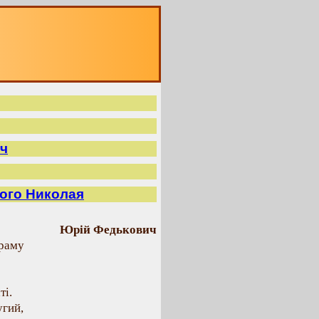
ч
того Николая
Юрій Федькович
храму
ті.
угий,