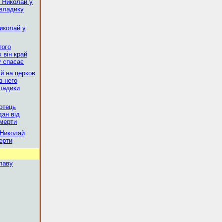
й Николай у
 владику
Николай у
того
к він край
у спасає
ій на церков
з него
владики
 отець
дан від
смерти
 Николай
ерти
славу