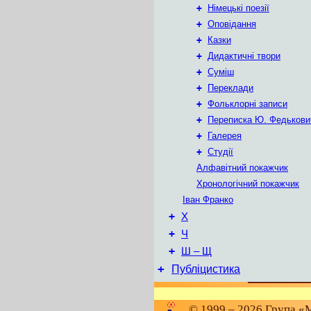
+
Німецькі поезії
+
Оповідання
+
Казки
+
Дидактичні твори
+
Суміш
+
Переклади
+
Фольклорні записи
+
Переписка Ю. Федькови
+
Галерея
+
Студії
Алфавітний покажчик
Хронологічний покажчик
Іван Франко
+
Х
+
Ч
+
Ш – Щ
+
Публіцистика
© 1999 – 2026 Група «М