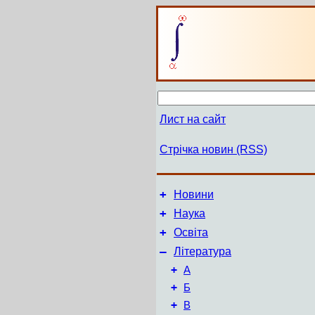
Лист на сайт
Стрічка новин (RSS)
+
Новини
+
Наука
+
Освіта
–
Література
+
А
+
Б
+
В