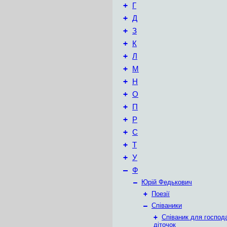
+
Г
+
Д
+
З
+
К
+
Л
+
М
+
Н
+
О
+
П
+
Р
+
С
+
Т
+
У
–
Ф
–
Юрій Федькович
+
Поезії
–
Співаники
+
Співаник для господ
діточок