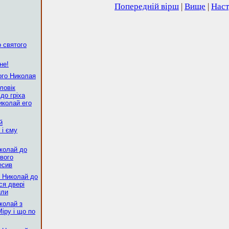
Попередній вірш
|
Вище
|
Наст
о святого
не!
ого Николая
ловік
до гріха
иколай его
й
 і єму
иколай до
вого
есив
й Николай до
ся двері
или
иколай з
іру і що по