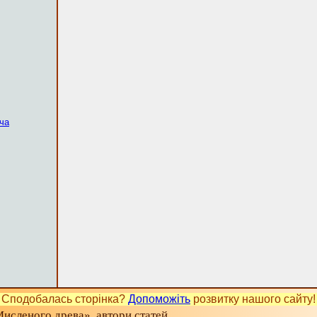
ча
Сподобалась сторінка?
Допоможіть
розвитку нашого сайту!
исленого древа», автори статей