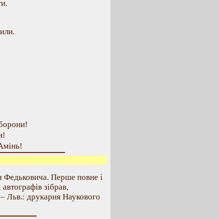
и.
или.
 борони!
и!
Амінь!
я Федьковича. Перше повне і
і автографів зібрав,
 – Льв.: друкарня Наукового