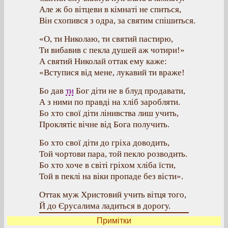
Але ж бо вітцеви в кімнаті не спиться,
Він схопився з одра, за святим спішиться.
«О, ти Николаю, ти святий пастирю,
Ти вибавив с пекла душей аж чотири!»
А святий Николай оттак ему каже:
«Вступися від мене, лукавий ти враже!
Бо дав
ти
Бог діти не в блуд продавати,
А з ними по правді на хліб заробляти.
Бо хто свої діти лінивства лиш учить,
Проклятіє вічне від Бога получить.
Бо хто свої діти до гріха доводить,
Той чортови пара, той пекло розводить.
Бо хто хоче в світі гріхом хліба їсти,
Той в пеклі на віки пропаде без вісти».
Оттак муж Христовий учить вітця того,
Й до Єрусалима ладиться в дорогу.
Примітки