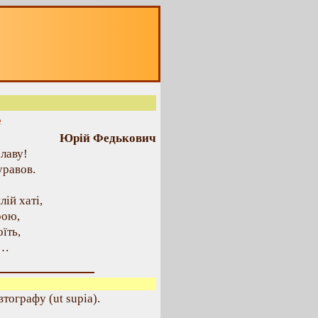
е
Юрій Федькович
славу!
уравов.
лій хаті,
рою,
їть,
е…
втографу (ut supia).