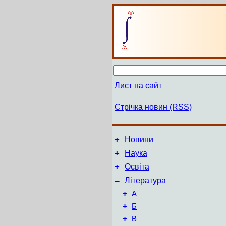
Лист на сайт
Стрічка новин (RSS)
+
Новини
+
Наука
+
Освіта
–
Література
+
А
+
Б
+
В