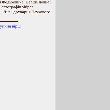
я Федьковича. Перше повне і
і автографів зібрав,
 – Льв.: друкарня Наукового
упний вірш