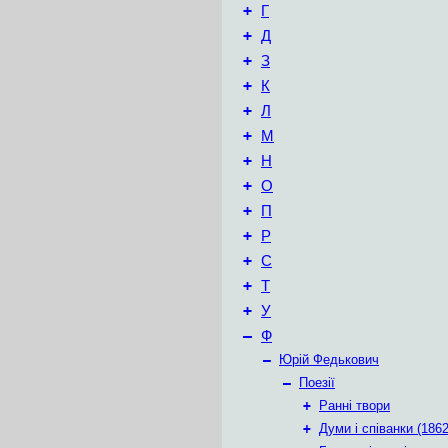
+
Г
+
Д
+
З
+
К
+
Л
+
М
+
Н
+
О
+
П
+
Р
+
С
+
Т
+
У
–
Ф
–
Юрій Федькович
–
Поезії
+
Ранні твори
+
Думи і співанки (1862