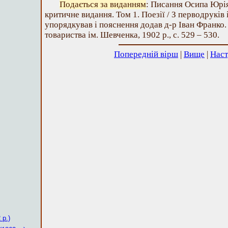
Подається за виданням
: Писання Осипа Юрі
критичне видання. Том 1. Поезії / З перводруків 
упорядкував і пояснення додав д-р Іван Франко.
товариства ім. Шевченка, 1902 р., с. 529 – 530.
Попередній вірш
|
Вище
|
Наст
 р.)