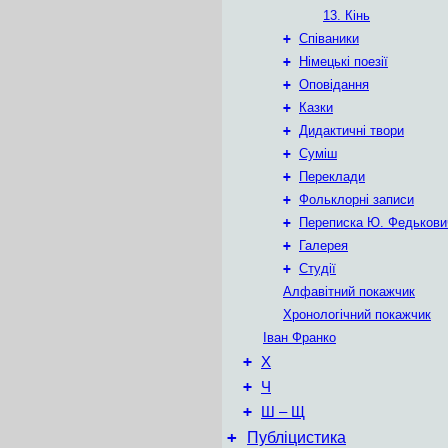
13. Кінь
+
Співаники
+
Німецькі поезії
+
Оповідання
+
Казки
+
Дидактичні твори
+
Суміш
+
Переклади
+
Фольклорні записи
+
Переписка Ю. Федькови
+
Галерея
+
Студії
Алфавітний покажчик
Хронологічний покажчик
Іван Франко
+
Х
+
Ч
+
Ш – Щ
+
Публіцистика