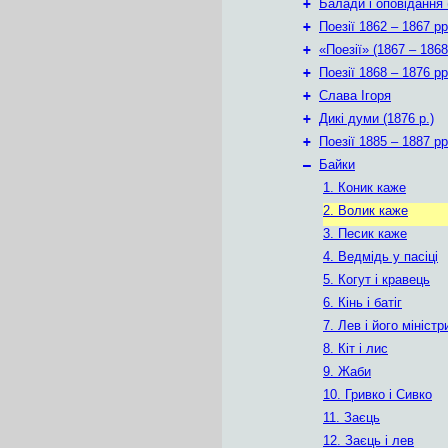
+
Балади і оповідання 
+
Поезії 1862 – 1867 рр
+
«Поезії» (1867 – 1868
+
Поезії 1868 – 1876 рр
+
Слава Ігоря
+
Дикі думи (1876 р.)
+
Поезії 1885 – 1887 рр
–
Байки
1. Коник каже
2. Волик каже
3. Песик каже
4. Ведмідь у пасіці
5. Когут і кравець
6. Кінь і батіг
7. Лев і його міністр
8. Кіт і лис
9. Жаби
10. Гривко і Сивко
11. Заєць
12. Заєць і лев