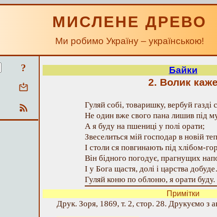
МИСЛЕНЕ ДРЕВО
Ми робимо Україну – українською!
?
Байки
2. Волик каж
Гуляй собі, товаришку, вербуй газді 
Не один вже свого пана лишив під м
А я буду на пшениці у полі орати;
Звеселиться мій господар в новій теп
І столи ся повгинають під хлібом-го
Він бідного погодує, прагнущих напо
І у Бога щастя, долі і царства добуд
Гуляй коню по облоню, я орати буду.
Примітки
Друк. Зоря, 1869, т. 2, стор. 28. Друкуємо з а