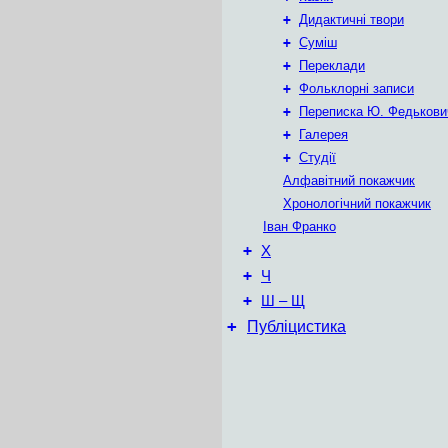
+
Дидактичні твори
+
Суміш
+
Переклади
+
Фольклорні записи
+
Переписка Ю. Федькови
+
Галерея
+
Студії
Алфавітний покажчик
Хронологічний покажчик
Іван Франко
+
Х
+
Ч
+
Ш – Щ
+
Публіцистика