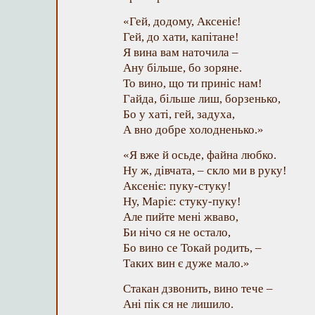
«Гей, додому, Аксеніє!
Гей, до хати, капітане!
Я вина вам наточила –
Ану більше, бо зоряне.
То вино, що ти приніс нам!
Гайда, більше лиш, борзенько,
Бо у хаті, гей, задуха,
А вно добре холодненько.»
«Я вже й осьде, файна любко.
Ну ж, дівчата, – скло ми в руку!
Аксеніє: пуку-стуку!
Ну, Маріє: стуку-пуку!
Але пийте мені жваво,
Би нічо ся не остало,
Бо вино се Токай родить, –
Таких вин є дуже мало.»
Стакан дзвонить, вино тече –
Ані пік ся не лишило.