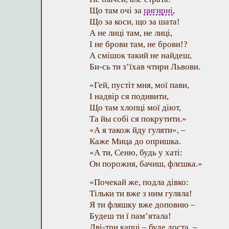
Що там очі за
цигирні
,
Що за коси, що за шата!
А не лиці там, не лиці,
І не брови там, не брови!?
А смішок такий не найдеш,
Би-сь ти з’їхав чтири Львови.
«Гей, пустіт мня, мої пави,
І надвір ся подивити,
Що там хлопці мої діют,
Та йы собі ся покрутити.»
«А я також йду гуляти», –
Каже Мица до опришка.
«А ти, Сеню, будь у хаті:
Он порожня, бачиш, флєшка.»
«Почекай же, подла дівко:
Тільки ти вже з ним гуляла!
Я ти фляшку вже доповню –
Будеш ти ї пам’ятала!
Дві-три капці – буде доста, –