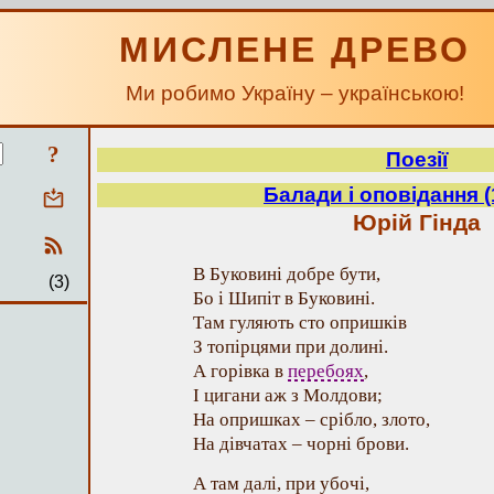
МИСЛЕНЕ ДРЕВО
Ми робимо Україну – українською!
?
Поезії
Балади і оповідання (
Юрій Гінда
В Буковині добре бути,
(3)
Бо і Шипіт в Буковині.
Там гуляють сто опришків
З топірцями при долині.
А горівка в
перебоях
,
І цигани аж з Молдови;
На опришках – срібло, злото,
На дівчатах – чорні брови.
А там далі, при убочі,