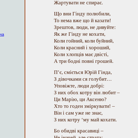
Жартувати не спирає.
Що вни Гінду полюбили,
То нема вже що й казати!
Зрештов, люди, не дивуйте:
Як же Гінду не кохати,
ча
Коли гойний, коли буйний,
Коли красний і хороший,
Коли хлопців має двісті,
А три бодні повні грошей.
П’є, сміється Юрій Гінда,
З дівочками ся голубит…
Уповіжте, люди добрі:
З них обох котру він любит –
Ци Марію, ци Аксеню?
Хто то годен зміркувати! –
Він і сам уже не знає,
З них котру ‘му май кохати.
Бо обидві красавиці –
Не іначей, але страта: