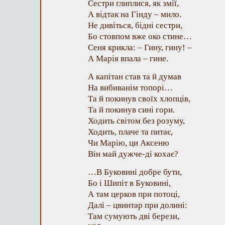
Сестри глиплися, як змії,
А відтак на Гінду – мило.
Не дивіться, бідні сестри,
Бо стовпом вже око стине…
Сеня крикла: – Гину, гину! –
А Марія впала – гине.
А капітан став та й думав
На вибиванім топорі…
Та й покинув своїх хлопців,
Та й покинув сині гори.
Ходить світом без розуму,
Ходить, плаче та питає,
Чи Марію, ци Аксеню
Він май дужче-ді кохає?
…В Буковині добре бути,
Бо і Шипіт в Буковині,
А там церков при потоці,
Далі – цвинтар при долині:
Там сумують дві берези,