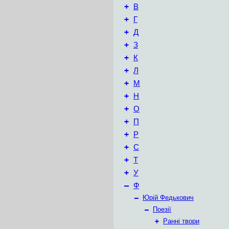
+
В
+
Г
+
Д
+
З
+
К
+
Л
+
М
+
Н
+
О
+
П
+
Р
+
С
+
Т
+
У
–
Ф
–
Юрій Федькович
–
Поезії
+
Ранні твори