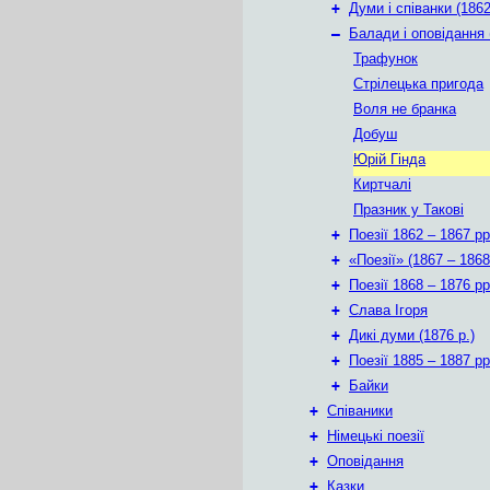
+
Думи і співанки (1862
–
Балади і оповідання 
Трафунок
Стрілецька пригода
Воля не бранка
Добуш
Юрій Гінда
Киртчалі
Празник у Такові
+
Поезії 1862 – 1867 рр
+
«Поезії» (1867 – 1868
+
Поезії 1868 – 1876 рр
+
Слава Ігоря
+
Дикі думи (1876 р.)
+
Поезії 1885 – 1887 рр
+
Байки
+
Співаники
+
Німецькі поезії
+
Оповідання
+
Казки