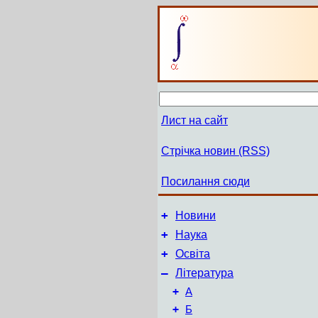
Лист на сайт
Стрічка новин (RSS)
Посилання сюди
+
Новини
+
Наука
+
Освіта
–
Література
+
А
+
Б