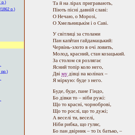
 р.)
Та й на лірах пригравають,
(1862 р.)
Піють пісні давній славі:
О Нечаю, о Морозі,
О Хмельницькім і о Саві.
У світлиці за столами
Пан кап
і
тан гайдамацький:
Червінь-злото в очі ловить,
Молод, красний, стан козацький.
За столом ся розлягає
.
Ясний топір коло него,
 рр.)
Дві
му
дівці на колінах –
.
Я міркую: буде з него.
Буде, буде, пане Гіндо,
Бо дівки то – ніби ружі:
.
Що то красні, чорноброві,
Що то рослі, що то дужі;
А веселі ти, веселі,
Ніби рибка, що гуляє,
Бо пан двірник – то їх батько, –