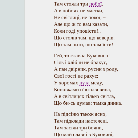
Там стояли три
побої
,
А в побоях не маєтки,
Не світлиці, не покої, –
Але що ж то вам казати,
Коли годі уповісти!..
Що столів там, що коверів,
Що там пити, що там їсти!
Гей, то славна Буковина!
Сіль і хліб їй не бракує,
А пан двірник, русин з роду,
Свої гості не рахує;
У хоромах
пута
меду,
Коновками п’ються вина,
А в світлицях тілько світла,
Що би-сь думав: тамка днина.
На підсіню також ясно,
Там підклади настелені.
Там засіли три бояни,
Що май славні в Буковині,