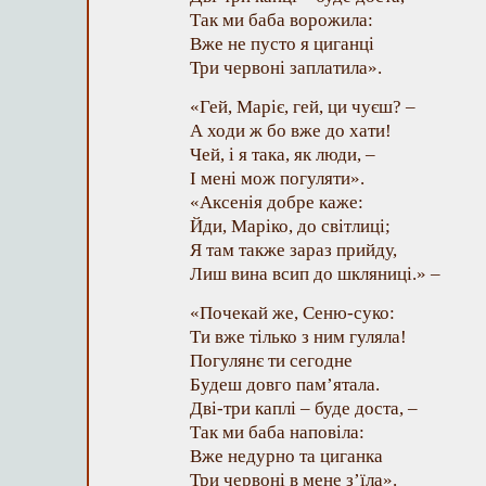
Так ми баба ворожила:
Вже не пусто я циганці
Три червоні заплатила».
«Гей, Маріє, гей, ци чуєш? –
А ходи ж бо вже до хати!
Чей, і я така, як люди, –
І мені мож погуляти».
«Аксенія добре каже:
Йди, Маріко, до світлиці;
Я там также зараз прийду,
Лиш вина всип до шкляниці.» –
«Почекай же, Сеню-суко:
Ти вже тілько з ним гуляла!
Погулянє ти сегодне
Будеш довго пам’ятала.
Дві-три каплі – буде доста, –
Так ми баба наповіла:
Вже недурно та циганка
Три червоні в мене з’їла».