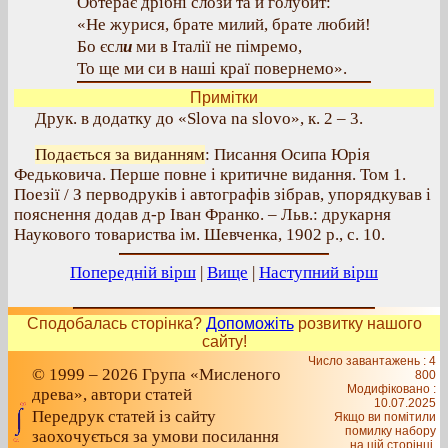
Обтерає дрібні слози та й голубит:
«Не журися, брате милий, брате любий!
Бо єсл
и
ми в Італії не пімремо,
То ще ми си в наші краї повернемо».
Примітки
Друк. в додатку до «Slova na slovo», к. 2 – 3.
Подається за виданням
: Писання Осипа Юрія
Федьковича. Перше повне і критичне видання. Том 1.
Поезії / З перводруків і автографів зібрав, упорядкував і
пояснення додав д-р Іван Франко. – Льв.: друкарня
Наукового товариства ім. Шевченка, 1902 р., с. 10.
Попередній вірш
|
Вище
|
Наступний вірш
Сподобалась сторінка?
Допоможіть
розвитку нашого
сайту!
Число завантажень : 4
© 1999 – 2026 Група «Мисленого
800
Модифіковано :
древа», автори статей
10.07.2025
Передрук статей із сайту
Якщо ви помітили
помилку набору
заохочується за умови посилання
на цiй сторiнцi,