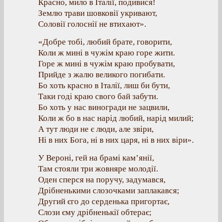
Красно, мило в Італії, подивися!
Землю трави шовковії укривают,
Соловії голоснії не втихают».
«Добре тобі, любий брате, говорити,
Коли ж мині в чужім краю горе жити.
Горе ж мині в чужім краю пробувати,
Прийде з жалю великого погибати.
Бо хоть красно в Італії, лиш би бути,
Таки годі краю свого бай забути.
Бо хоть у нас виногради не зацвили,
Коли ж бо в нас нарід любий, нарід милий;
А тут люди не є люди, але звіри,
Ні в них Бога, ні в них царя, ні в них віри».
У Вероні, гей на брамі кам’янії,
Там стояли три жовняре молодії.
Оден сперся на поручу, задумався,
Дрібненькими слозочками заплакався;
Другий єго до серденька пригортає,
Слози єму дрібненькії обтерає;