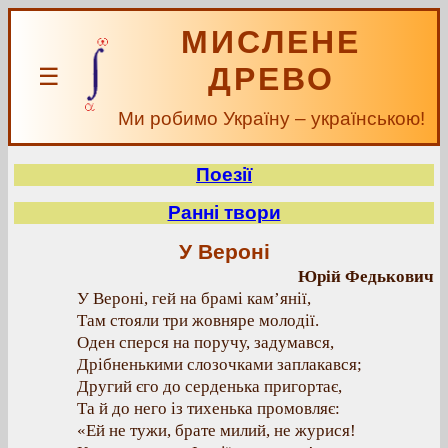
МИСЛЕНЕ
ДРЕВО
☰
Ми робимо Україну – українською!
Поезії
Ранні твори
У Вероні
Юрій Федькович
У Вероні, гей на брамі кам’янії,
Там стояли три жовняре молодії.
Оден сперся на поручу, задумався,
Дрібненькими слозочками заплакався;
Другий єго до серденька пригортає,
Та й до него із тихенька промовляє:
«Ей не тужи, брате милий, не журися!