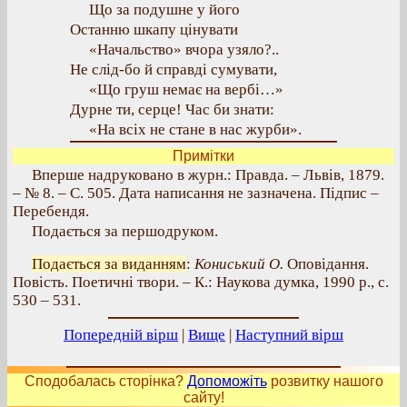
Що за подушне у його
Останню шкапу цінувати
«Начальство» вчора узяло?..
Не слід-бо й справді сумувати,
«Що груш немає на вербі…»
Дурне ти, серце! Час би знати:
«На всіх не стане в нас журби».
Примітки
Вперше надруковано в журн.: Правда. – Львів, 1879.
– № 8. – С. 505. Дата написання не зазначена. Підпис –
Перебендя.
Подається за першодруком.
Подається за виданням
:
Кониський О.
Оповідання.
Повість. Поетичні твори. – К.: Наукова думка, 1990 р., с.
530 – 531.
Попередній вірш
|
Вище
|
Наступний вірш
Сподобалась сторінка?
Допоможіть
розвитку нашого
сайту!