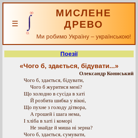
МИСЛЕНЕ
ДРЕВО
☰
Ми робимо Україну – українською!
Поезії
«Чого б, здається, бідувати...»
Олександр Кониський
Чого б, здається, бідувати,
Чого б журитися мені?
Що холодно в сусіда в хаті
Й розбита шибка у вікні,
Що пухне з голоду дітвора,
А грошей і шага нема,
І хліба в хаті і коморі
Не знайде й миша ні зерна?
Чого б, здається, сумувати,