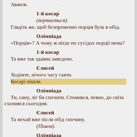
Авжеж.
1-й косар
(вертається).
Глядіть же, щоб безпременно порція була в обід.
Олімпіада
«Порція»? А чому ж нігде по сусідах порції нема?
1-й косар
Та вже так здавна заведено.
Єлисей
Ходімте, нічого часу гаяти.
Косарі пішли.
Олімпіада
Ти, сину, ліг би спочити. Стомився, певно, до світа
схопився сьогодня.
Єлисей
Та нехай вже після обід спочину.
(Пішов).
Олімпіада