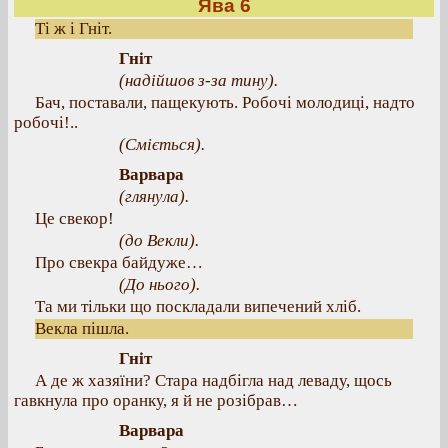
Ява 6
Ті ж і Гніт.
Гніт
(надійшов з-за тину).
Бач, поставали, пащекують. Робочі молодиці, надто
робочі!..
(Сміється).
Варвара
(глянула).
Це свекор!
(до Векли).
Про свекра байдуже…
(До нього).
Та ми тільки що поскладали випечений хліб.
Векла пішла.
Гніт
А де ж хазяїни? Стара надбігла над леваду, щось
гавкнула про оранку, я й не розібрав…
Варвара