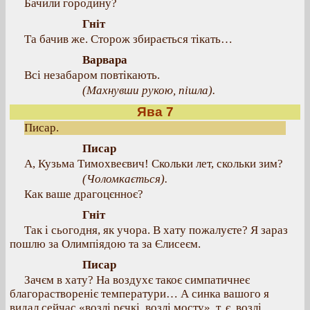
Бачили городину?
Гніт
Та бачив же. Сторож збирається тікать…
Варвара
Всі незабаром повтікають.
(Махнувши рукою, пішла).
Ява 7
Писар.
Писар
А, Кузьма Тимохвеєвич! Скольки лет, скольки зим?
(Чоломкається).
Как ваше драгоцєнноє?
Гніт
Так і сьогодня, як учора. В хату пожалуєте? Я зараз
пошлю за Олимпіядою та за Єлисеєм.
Писар
Зачєм в хату? На воздухє такоє симпатичнеє
благораствореніє температури… А синка вашого я
видал сейчас «возлі рєчкі, возлі мосту», т. є. возлі