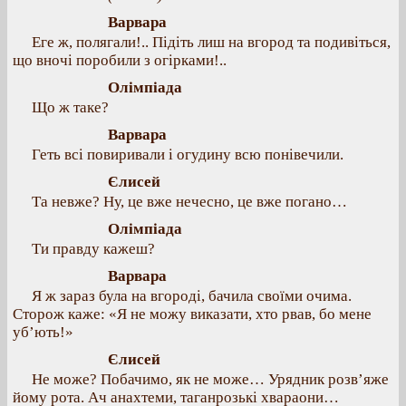
Варвара
Еге ж, полягали!.. Підіть лиш на вгород та подивіться,
що вночі поробили з огірками!..
Олімпіада
Що ж таке?
Варвара
Геть всі повиривали і огудину всю понівечили.
Єлисей
Та невже? Ну, це вже нечесно, це вже погано…
Олімпіада
Ти правду кажеш?
Варвара
Я ж зараз була на вгороді, бачила своїми очима.
Сторож каже: «Я не можу виказати, хто рвав, бо мене
уб’ють!»
Єлисей
Не може? Побачимо, як не може… Урядник розв’яже
йому рота. Ач анахтеми, таганрозькі хвараони…