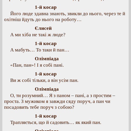
1-й косар
Його люде здавна знають, звикли до нього, через те й
охітніш йдуть до нього на роботу…
Єлисей
А ми хіба не такі ж люде?
1-й косар
А мабуть… То таки й пан…
Олімпіада
«Пан, пан»! І я собі пані.
1-й косар
Ви ж собі тільки, а він усім пан.
Олімпіада
О, ти розумний… Я з паном – пані, а з простим –
проста. З мужиком я завжди сяду поруч, а пан чи
посадовить тебе поруч з собою?
1-й косар
Трапляється, що й садовить… як який пан.