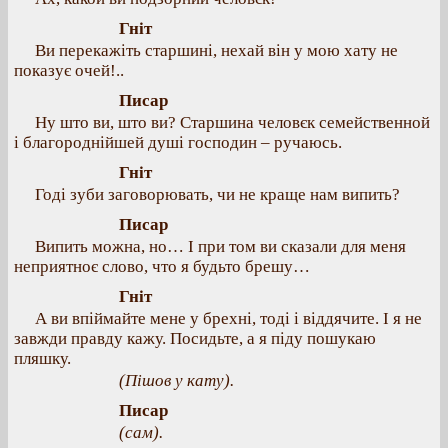
Гніт
Ви перекажіть старшині, нехай він у мою хату не
показує очей!..
Писар
Ну што ви, што ви? Старшина человєк семейственной
і благороднійшей душі господин – ручаюсь.
Гніт
Годі зуби заговорювать, чи не краще нам випить?
Писар
Випить можна, но… І при том ви сказали для меня
неприятноє слово, что я будьто брешу…
Гніт
А ви впіймайте мене у брехні, тоді і віддячите. І я не
завжди правду кажу. Посидьте, а я піду пошукаю
пляшку.
(Пішов у кату).
Писар
(сам).