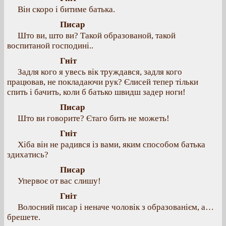
Він скоро і битиме батька.
Писар
Што ви, што ви? Такой образованой, такой
воспитаной господині..
Гніт
Задля кого я увесь вік труждався, задля кого
працював, не покладаючи рук? Єлисей тепер тільки
спить і бачить, коли б батько швидш задер ноги!
Писар
Што ви говорите? Єтаго бить не можеть!
Гніт
Хіба він не радився із вами, яким способом батька
здихатись?
Писар
Упервоє от вас слишу!
Гніт
Волосний писар і неначе чоловік з образованієм, а…
брешете.