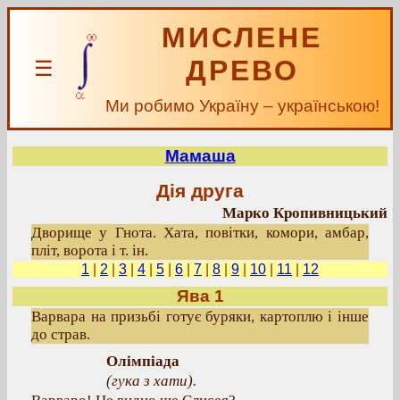
МИСЛЕНЕ
ДРЕВО
☰
Ми робимо Україну – українською!
Мамаша
Дія друга
Марко Кропивницький
Дворище у Гнота. Хата, повітки, комори, амбар,
пліт, ворота і т. ін.
1
|
2
|
3
|
4
|
5
|
6
|
7
|
8
|
9
|
10
|
11
|
12
Ява 1
Варвара на призьбі готує буряки, картоплю і інше
до страв.
Олімпіада
(гука з хати).