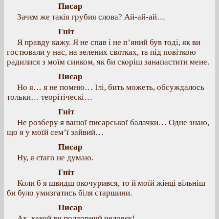
Писар
Зачєм же такія грубия слова? Ай-ай-ай…
Гніт
Я правду кажу. Я не спав і не п’яний був тоді, як ви
гостювали у нас, на зелених святках, та під повіткою
радилися з моїм синком, як би скоріш занапастити мене.
Писар
Но я… я не помню… Ілі, бить можеть, обсуждалось
тольки… теорітіческі…
Гніт
Не розберу я вашої писарської балачки… Одне знаю,
що я у моїй сем’ї зайвий…
Писар
Ну, я єтаго не думаю.
Гніт
Коли б я швидш окочурився, то й моїй жінці вільніш
би було умизгатись біля старшини.
Писар
Ах, какой ви подзорний человєк!