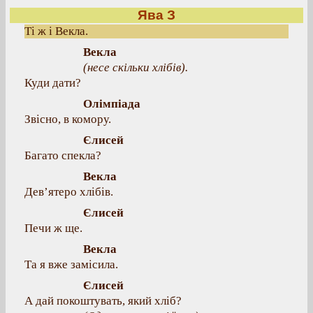
Ява З
Ті ж і Векла.
Векла
(несе скільки хлібів).
Куди дати?
Олімпіада
Звісно, в комору.
Єлисей
Багато спекла?
Векла
Дев’ятеро хлібів.
Єлисей
Печи ж ще.
Векла
Та я вже замісила.
Єлисей
А дай покоштувать, який хліб?