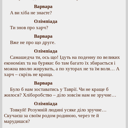
Варвара
А ви хіба не знаєте?
Олімпіада
Ти знов про харч?
Варвара
Вже не про що друге.
Олімпіада
Самашедча ти, ось що! Ідуть на поденну по великих
економіях та на буряки: бо там багато їх збирається і
можна вволю жирувать, а по хуторах не та їм воля… А
харч – скрізь не краща.
Варвара
Було б нам зоставатись у Таврії. Чи не краще б
жилося? Хліборобство – діло зовсім нам не зручне…
Олімпіада
Товкуй! Розумній людині усяке діло зручне…
Скучаєш за своїм родом родиною, через те й
марудишся?