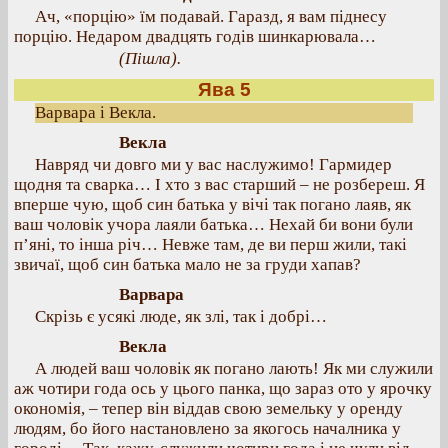
Ач, «порцію» їм подавай. Гаразд, я вам піднесу
порцію. Недаром двадцять годів шинкарювала…
(Пішла).
Ява 5
Варвара і Векла.
Векла
Навряд чи довго ми у вас наслужимо! Гармидер
щодня та сварка… І хто з вас старший – не розбереш. Я
вперше чую, щоб син батька у вічі так погано лаяв, як
ваш чоловік учора лаяли батька… Нехай би вони були
п’яні, то інша річ… Невже там, де ви перш жили, такі
звичаї, щоб син батька мало не за груди хапав?
Варвара
Скрізь є усякі люде, як злі, так і добрі…
Векла
А людей ваш чоловік як погано лають! Як ми служили
аж чотири года ось у цього панка, що зараз ото у ярочку
окономія, – тепер він віддав свою земельку у оренду
людям, бо його настановлено за якогось началника у