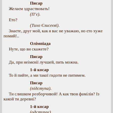
Писар
Желаєм здраствовать!
(П’є).
Ето?
(Тихо Єлисеєві).
Знаєте, друг мой, как я вас не уважаю, но єто хуже
помий!..
Олімпіада
Нуте, що ви скажете?
Писар
Да, при неімєнії лучшей, пить можна.
1-й косар
То й пийте, а ми такої гидоти не питимем.
Писар
(підступа).
Ти слишком розборчивой! А как твоя фамілія? Із
какой ти деревні?
1-й косар
(одступає).