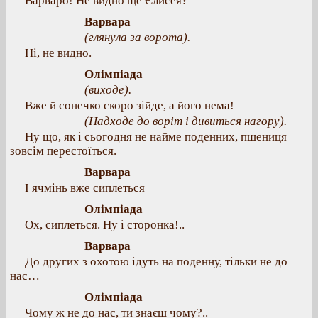
Варваро! Не видно ще Єлисея?
Варвара
(глянула за ворота).
Ні, не видно.
Олімпіада
(виходе).
Вже й сонечко скоро зійде, а його нема!
(Надходе до воріт і дивиться нагору).
Ну що, як і сьогодня не найме поденних, пшениця
зовсім перестоїться.
Варвара
І ячмінь вже сиплеться
Олімпіада
Ох, сиплеться. Ну і сторонка!..
Варвара
До других з охотою ідуть на поденну, тільки не до
нас…
Олімпіада
Чому ж не до нас, ти знаєш чому?..