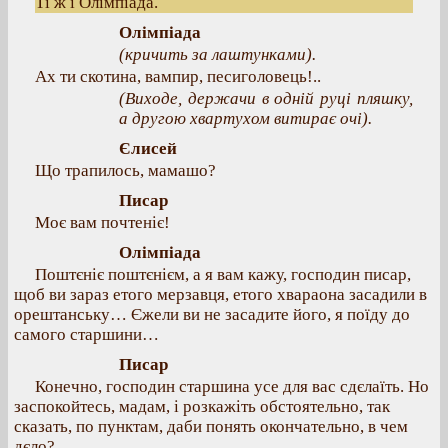
Ті ж і Олімпіада.
Олімпіада
(кричить за лаштунками).
Ах ти скотина, вампир, песиголовець!..
(Виходе, держачи в одній руці пляшку,
а другою хвартухом витирає очі).
Єлисей
Що трапилось, мамашо?
Писар
Моє вам почтеніє!
Олімпіада
Поштєніє поштєнієм, а я вам кажу, господин писар,
щоб ви зараз етого мерзавця, етого хвараона засадили в
орештанську… Єжели ви не засадите його, я поїду до
самого старшини…
Писар
Конечно, господин старшина усе для вас сдєлаїть. Но
заспокойтесь, мадам, і розкажіть обстоятельно, так
сказать, по пунктам, даби понять окончательно, в чем
дєло?