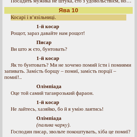
Посадить мужика не штука, єто з удовольствієм, но…
Ява 10
Косарі і в’язільниці.
1-й косар
Рощот, зараз давайте нам рощот!
Писар
Ви што ж єто, бунтовать?
1-й косар
Як то бунтовать? Ми не хочемо помий їсти і помиями
запивать. Замість борщу – помиї, замість порції –
помиї!..
Олімпіада
Оце той самий таганрозький фараон.
1-й косар
Не лайтесь, хазяйко, бо й я умію лаятись!
Олімпіада
(палива чарку).
Господин писар, звольте покоштувать, хіба це помиї?