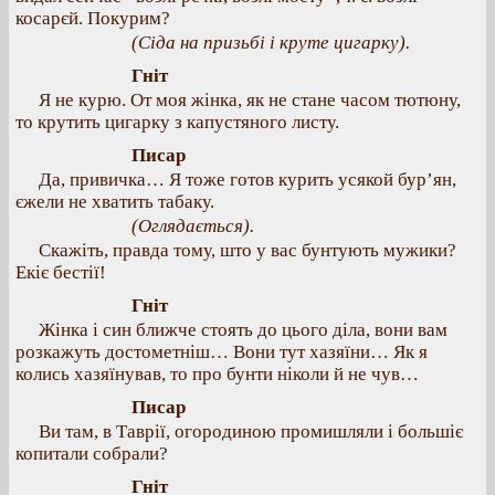
косарєй. Покурим?
(Сіда на призьбі і круте цигарку).
Гніт
Я не курю. От моя жінка, як не стане часом тютюну,
то крутить цигарку з капустяного листу.
Писар
Да, привичка… Я тоже готов курить усякой бур’ян,
єжели не хватить табаку.
(Оглядається).
Скажіть, правда тому, што у вас бунтують мужики?
Екіє бестії!
Гніт
Жінка і син ближче стоять до цього діла, вони вам
розкажуть достометніш… Вони тут хазяїни… Як я
колись хазяїнував, то про бунти ніколи й не чув…
Писар
Ви там, в Таврії, огородиною промишляли і большіє
копитали собрали?
Гніт