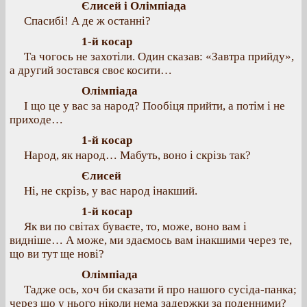
Єлисей і Олімпіада
Спасибі! А де ж останні?
1-й косар
Та чогось не захотіли. Один сказав: «Завтра прийду»,
а другий зостався своє косити…
Олімпіада
І що це у вас за народ? Пообіця прийти, а потім і не
приходе…
1-й косар
Народ, як народ… Мабуть, воно і скрізь так?
Єлисей
Ні, не скрізь, у вас народ інакший.
1-й косар
Як ви по світах буваєте, то, може, воно вам і
видніше… А може, ми здаємось вам інакшими через те,
що ви тут ще нові?
Олімпіада
Тадже ось, хоч би сказати й про нашого сусіда-панка;
через що у нього ніколи нема задержки за поденними?