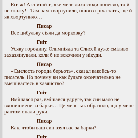
Еге ж! А спитайте, яке мене лихо сюди понесло, то й
не скажу!.. Там нам хвортунило, нічого гріха таїть, ще й
як хвортунило…
Писар
Все цибульку сіяли да морковку?
Гніт
Усяку городину. Олимпіяда та Єлисей дуже сміливо
захазяїнували, коли б не вскочили у нікуди.
Писар
«Смєлость города берьоть», сказал какойсь-то
писатель. Но почему ви как будьте окончательно не
вмєшіваєтесь в хазяйство?
Гніт
Вмішався раз, вмішався удруге, так син мало не
вхопив мене за барки… Це мене так образило, що у мене
раптом опали руки.
Писар
Как, чтоби ваш син взял вас за барки?
Гніт