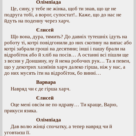
Олімпіада
Це, сину, у тебе не жінка, щоб ти знав, що це не
подруга тобі, а ворог, супостат!.. Каже, що до нас не
йдуть на поденну через харч.
Єлисей
Що вона, дура, тямить? До давніх тутешніх ідуть на
роботу ті, котрі повідгонили до них скотину на випас або
котрі забрали гроші на десятини; інші і пашу брали на
відробіток або й хліб на посів… А останні всі пішли ще
з весни у Доншину, ну й нема робочих рук… Та я певен,
що у декотрих хазяїнів харч далеко гірша, ніж у нас, а
до них мусять іти на відробіток, бо винні…
Варвара
Навряд чи є де гірша харч.
Єлисей
Оце мені овсім не по ндраву… Ти краще, Варю,
прикуси язика.
Олімпіада
Дав волю жінці спочатку, а тепер навряд чи й
уговтаєш її.