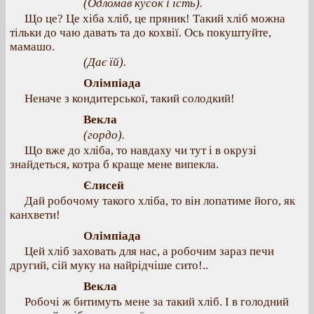
(Одломав кусок і їсть).
Що це? Це хіба хліб, це пряник! Такий хліб можна
тільки до чаю давать та до кохвії. Ось покуштуйте,
мамашо.
(Дає їй).
Олімпіада
Неначе з кондитерської, такий солодкий!
Векла
(гордо).
Що вже до хліба, то навдаху чи тут і в окрузі
знайдеться, котра б краще мене випекла.
Єлисей
Дай робочому такого хліба, то він лопатиме його, як
канхвети!
Олімпіада
Цей хліб заховать для нас, а робочим зараз печи
другий, сій муку на найрідчіше сито!..
Векла
Робочі ж битимуть мене за такий хліб. І в голодний