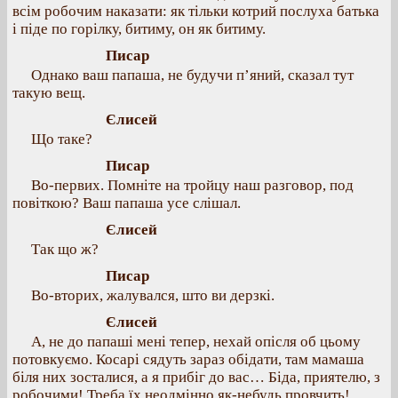
всім робочим наказати: як тільки котрий послуха батька
і піде по горілку, битиму, он як битиму.
Писар
Однако ваш папаша, не будучи п’яний, сказал тут
такую вещ.
Єлисей
Що таке?
Писар
Во-первих. Помніте на тройцу наш разговор, под
повіткою? Ваш папаша усе слішал.
Єлисей
Так що ж?
Писар
Во-вторих, жалувался, што ви дерзкі.
Єлисей
А, не до папаші мені тепер, нехай опісля об цьому
потовкуємо. Косарі сядуть зараз обідати, там мамаша
біля них зосталися, а я прибіг до вас… Біда, приятелю, з
робочими! Треба їх неодмінно як-небудь провчить!