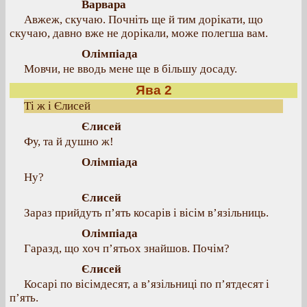
Варвара
Авжеж, скучаю. Почніть ще й тим дорікати, що
скучаю, давно вже не дорікали, може полегша вам.
Олімпіада
Мовчи, не вводь мене ще в більшу досаду.
Ява 2
Ті ж і Єлисей
Єлисей
Фу, та й душно ж!
Олімпіада
Ну?
Єлисей
Зараз прийдуть п’ять косарів і вісім в’язільниць.
Олімпіада
Гаразд, що хоч п’ятьох знайшов. Почім?
Єлисей
Косарі по вісімдесят, а в’язільниці по п’ятдесят і
п’ять.