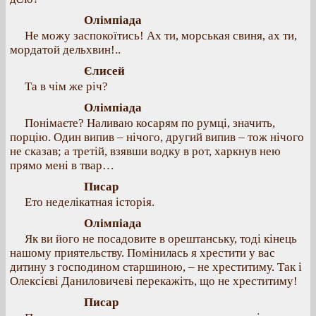
Олімпіада
Не можу заспокоїтись! Ах ти, морськая свиня, ах ти,
мордатой дельхвин!..
Єлисей
Та в чім же річ?
Олімпіада
Понімаєте? Наливаю косарям по румці, значить,
порцію. Один випив – нічого, другий випив – тож нічого
не сказав; а третій, взявши водку в рот, харкнув нею
прямо мені в твар…
Писар
Ето неделікатная історія.
Олімпіада
Як ви його не посадовите в орештанську, тоді кінець
нашому приятельству. Помінилась я хрестити у вас
дитину з господином старшиною, – не хреститиму. Так і
Олексієві Даниловичеві перекажіть, що не хреститиму!
Писар