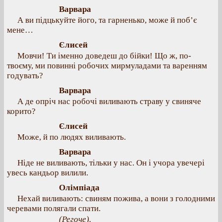
Варвара
А ви підцькуйте його, та гарненько, може й поб’є
мене…
Єлисей
Мовчи! Ти іменно доведеш до бійки! Що ж, по-
твоєму, ми повинні робочих мирмуладами та варенням
годувать?
Варвара
А де опріч нас робочі виливають страву у свиняче
корито?
Єлисей
Може, й по людях виливають.
Варвара
Ніде не виливають, тільки у нас. Он і учора увечері
увесь кандьор вилили.
Олімпіада
Нехай виливають: свиням пожива, а вони з голодними
черевами полягали спати.
(Регоче).