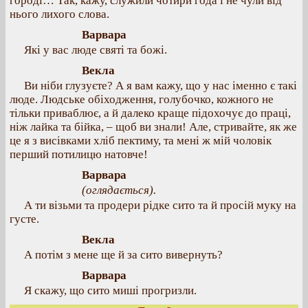
городі… Так, кажу, служили чотири года і не чули від
нього лихого слова.
Варвара
Які у вас люде святі та божі.
Векла
Ви ніби глузуєте? А я вам кажу, що у нас іменно є такі
люде. Людське обіходження, голубочко, кожного не
тільки приваблює, а й далеко краще підохочує до праці,
ніж лайка та бійка, – щоб ви знали! Але, стривайте, як же
це я з висівками хліб пектиму, та мені ж мій чоловік
перший потилицю натовче!
Варвара
(оглядається).
А ти візьми та продери рідке сито та й просій муку на
густе.
Векла
А потім з мене ще й за сито вивернуть?
Варвара
Я скажу, що сито миші прогризли.