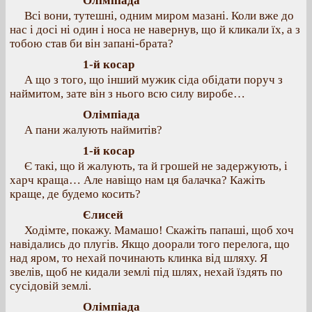
Олімпіада
Всі вони, тутешні, одним миром мазані. Коли вже до
нас і досі ні один і носа не навернув, що й кликали їх, а з
тобою став би він запані-брата?
1-й косар
А що з того, що інший мужик сіда обідати поруч з
наймитом, зате він з нього всю силу виробе…
Олімпіада
А пани жалують наймитів?
1-й косар
Є такі, що й жалують, та й грошей не задержують, і
харч краща… Але навіщо нам ця балачка? Кажіть
краще, де будемо косить?
Єлисей
Ходімте, покажу. Мамашо! Скажіть папаші, щоб хоч
навідались до плугів. Якщо доорали того перелога, що
над яром, то нехай починають клинка від шляху. Я
звелів, щоб не кидали землі під шлях, нехай їздять по
сусідовій землі.
Олімпіада