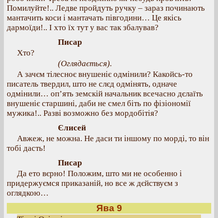
Помилуйте!.. Ледве пройдуть ручку – зараз починають
мантачить коси і мантачать півгодини… Це якісь
дармоїди!.. І хто їх тут у вас так збалував?
Писар
Хто?
(Оглядається).
А зачєм тілесноє внушеніє одмінили? Какойсь-то
писатель твердил, што не слєд одмінять, одначе
одмінили… оп’ять земскій начальник всечасно дєлаїть
внушеніє старшині, даби не смел біть по фізіономії
мужика!.. Разві возможно без мордобітія?
Єлисей
Авжеж, не можна. Не даси ти іншому по морді, то він
тобі дасть!
Писар
Да ето вєрно! Положим, што ми не особенно і
придержуємся приказаній, но все ж дєйствуєм з
оглядкою…
Ява 9