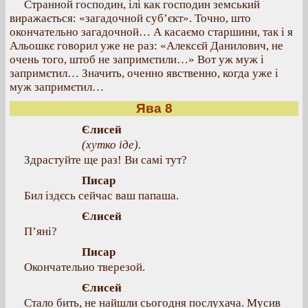
Странной господин, ілі как господин земський
виражається: «загадочной суб’єкт». Точно, што
окончательно загадочной… А касаємо старшини, так і я
Альошкє говорил уже не раз: «Алексєй Данилович, не
очень того, штоб не запримєтили…» Вот уж муж і
запримєтил… Значить, оченно явственно, когда уже і
муж запримєтил…
Ява 8
Єлисей
(хутко іде).
Здрастуйте ще раз! Ви самі тут?
Писар
Бил іздєсь сейчас ваш папаша.
Єлисей
П’яні?
Писар
Окончательио тверезой.
Єлисей
Стало бить, не найшли сьогодня послухача. Мусив