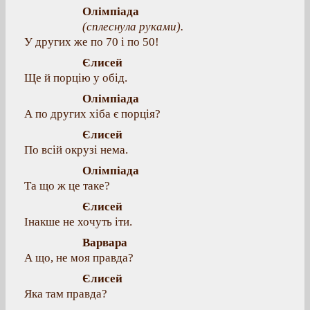
Олімпіада
(сплеснула руками).
У других же по 70 і по 50!
Єлисей
Ще й порцію у обід.
Олімпіада
А по других хіба є порція?
Єлисей
По всій окрузі нема.
Олімпіада
Та що ж це таке?
Єлисей
Інакше не хочуть іти.
Варвара
А що, не моя правда?
Єлисей
Яка там правда?