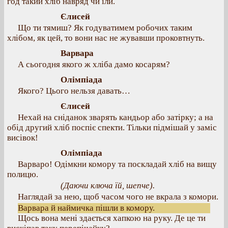
год такий хліб навряд чи їли.
Єлисей
Що ти тямиш? Як годуватимем робочих таким
хлібом, як цей, то вони нас не жувавши проковтнуть.
Варвара
А сьогодня якого ж хліба дамо косарям?
Олімпіада
Якого? Цього нельзя давать…
Єлисей
Нехай на сніданок зварять кандьор або затірку; а на
обід другий хліб поспіє спекти. Тільки підмішай у заміс
висівок!
Олімпіада
Варваро! Одімкни комору та поскладай хліб на вищу
полицю.
(Даючи ключа їй, шепче).
Наглядай за нею, щоб часом чого не вкрала з комори.
Варвара й наймичка пішли в комору.
Щось вона мені здається хапкою на руку. Де це ти