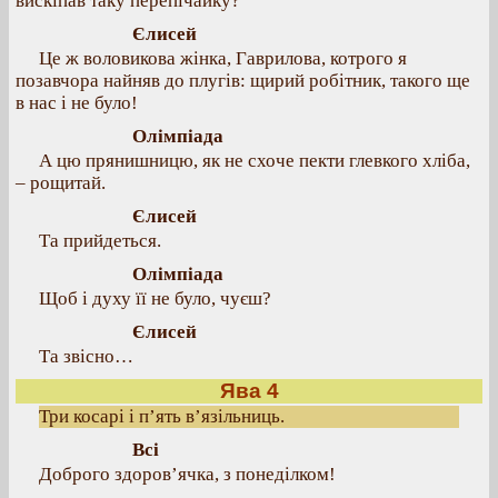
вискіпав таку перепічайку?
Єлисей
Це ж воловикова жінка, Гаврилова, котрого я
позавчора найняв до плугів: щирий робітник, такого ще
в нас і не було!
Олімпіада
А цю прянишницю, як не схоче пекти глевкого хліба,
– рощитай.
Єлисей
Та прийдеться.
Олімпіада
Щоб і духу її не було, чуєш?
Єлисей
Та звісно…
Ява 4
Три косарі і п’ять в’язільниць.
Всі
Доброго здоров’ячка, з понеділком!