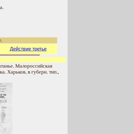
а.
е.
Действие третье
танье. Малороссийская
а. Харьков, в губерн. тип.,