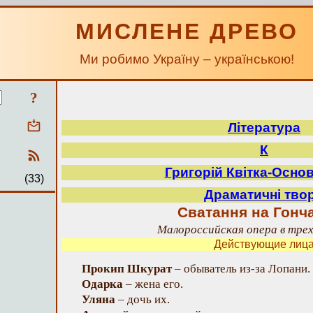
МИСЛЕНЕ ДРЕВО
Ми робимо Україну – українською!
?
Література
К
Григорій Квітка-Осно
(33)
Драматичні тво
Сватання на Гонча
Малороссийская опера в тре
Действующие лиц
Прокип Шкурат
– обыватель
из-за Лопани
.
Одарка
– жена его.
Уляна
– дочь их.