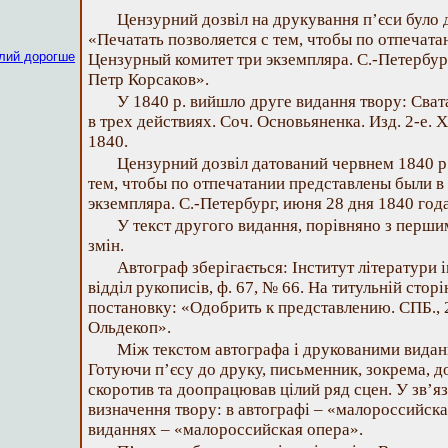
Цензурний дозвіл на друкування п’єси було д
«Печатать позволяется с тем, чтобы по отпечат
лий дорогше
Цензурный комитет три экземпляра. С.-Петербург
Петр Корсаков».
У 1840 р. вийшло друге видання твору: Сва
в трех действиях. Соч. Основьяненка. Изд. 2-е. Х
1840.
Цензурний дозвіл датований червнем 1840 р.
тем, чтобы по отпечатании представлены были в
экземпляра. С.-Петербург, июня 28 дня 1840 год
У текст другого видання, порівняно з перши
змін.
Автограф зберігається: Інститут літератури 
відділ рукописів, ф. 67, № 66. На титульній стор
постановку: «Одобрить к представлению. СПБ., 2
Ольдекоп».
Між текстом автографа і друкованими виданн
Готуючи п’єсу до друку, письменник, зокрема, до
скоротив та доопрацював цілий ряд сцен. У зв’я
визначення твору: в автографі – «малороссийска
виданнях – «малороссийская опера».