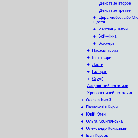
Действие второе
Действие третье
+
Щира любов, або Ми
щастя
+
Мертвец-шалун
+
Бой-жінка
+
Вояжеры
+
Прозові твори
+
Інші твори
+
Листи
+
Галерея
+
Студії
Алфавітний покажчик
Хронологічний покажчик
+
Олекса Кирій
+
Парасковія Кирій
+
Юрій Клен
+
Ольга Кобилянська
+
Олександр Кониський
+
Іван Корсак