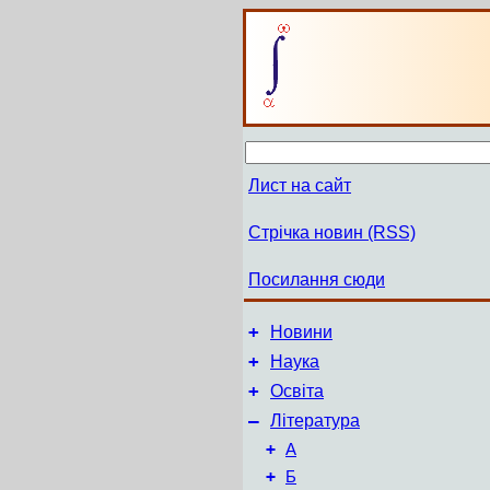
Лист на сайт
Стрічка новин (RSS)
Посилання сюди
+
Новини
+
Наука
+
Освіта
–
Література
+
А
+
Б