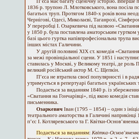
П’єса має багату сценічну історію. Вперше п
1836 р. трупою Л. Млотковського, вона посіла по
багатьох труп. Протягом 1840-х років вона неод
Чернігові, Одесі, Миколаєві, Таганрозі, Сімфероп
У переробці І. Озаркевича під назвою «Сватанн
у 1850 р. була поставлена аматорським гуртком 
базі цього гуртка напівпрофесіональна трупа вис
інших містах Галичини.
У другій половині XIX ст. комедія «Сватанн
за межі провінціальної сцени. У 1851 і наступни
ставилась у Москві, у Великому театрі, де роль
великий російський актор M. С. Щепкін.
П’єса не втратила своєї популярності і в рад
утримується в репертуарі багатьох українських т
Подається за виданням 1840 р. із збереженн
«Сватання на Гончарівці», під якою комедія став
письменника.
Озаркевич
Іван (1795 – 1854) – один з ініці
театрального аматорства в Галичині наприкінці 
п’єс І. Котляревського та Г. Квітки-Основ’яненка
Подається за виданням
:
Квітка-Основ’яненко
томах. – К.: Наукова думка, 1979 р., т. 2, с. 7 – 62