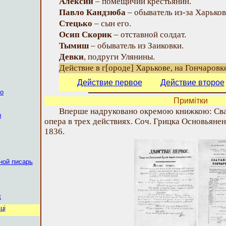
Алексий
– помещичий крестьянин.
Павло Кандзюба
– обыватель из-за Харьков
Стецько
– сын его.
Осип Скорик
– отставной солдат.
Тымиш
– обыватель
из Заиковки
.
Девки
, подруги Улянины
.
Действие в
г[ороде]
Харькове, на Гончаровк
Действие первое
Действие второе
ко
Примітки
Вперше надруковано окремою книжкою: Сва
ы
опера в трех действиях. Соч. Грицка Основьяненк
1836.
ной писарь
к
ці