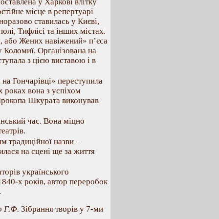
оставлена у Харкові влітку
стійне місце в репертуарі
норазово ставилась у Києві,
олі, Тифлісі та інших містах.
я, або Жених навіжений» п’єса
у Коломиї. Організована на
тупала з цією виставою і в
я на Гончарівці» переступила
х роках вона з успіхом
 Прокопа Шкурата виконував
янський час. Вона міцно
еатрів.
ям традиційної назви –
илася на сцені ще за життя
аторів українського
1840-х років, автор переробок
.
 Г.Ф.
Зібрання творів у 7-ми
.