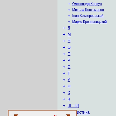
+
Олександр Корсун
+
Микола Костомаров
+
Іван Котляревський
+
Марко Кропивницький
+
Л
+
М
+
Н
+
О
+
П
+
Р
+
С
+
Т
+
У
+
Ф
+
Х
+
Ч
+
Ш – Щ
+
Публіцистика