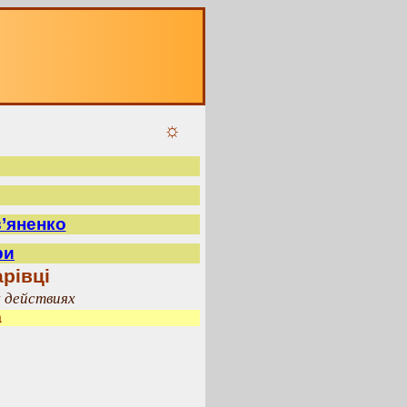
☼
в’яненко
ри
рівці
х действиях
а