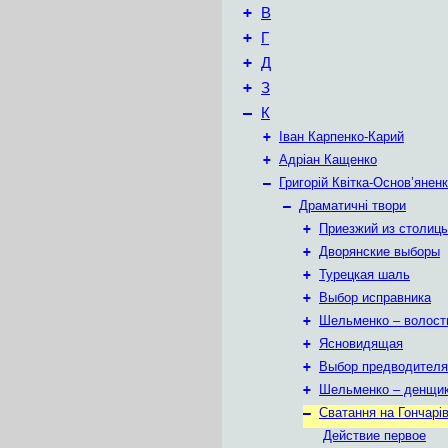
+
В
+
Г
+
Д
+
З
–
К
+
Іван Карпенко-Карий
+
Адріан Кащенко
–
Григорій Квітка-Основ’янен
–
Драматичні твори
+
Приезжий из столиц
+
Дворянские выборы
+
Турецкая шаль
+
Выбор исправника
+
Шельменко – волост
+
Ясновидящая
+
Выбор предводителя
+
Шельменко – денщи
–
Сватання на Гончарів
Действие первое