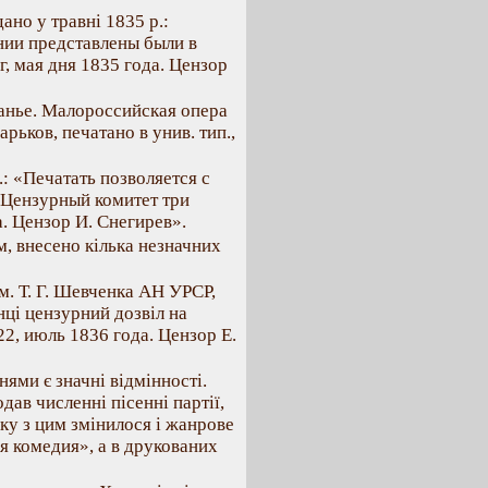
ано у травні 1835 р.:
ании представлены были в
, мая дня 1835 года. Цензор
танье. Малороссийская опера
арьков, печатано в унив. тип.,
: «Печатать позволяется с
 Цензурный комитет три
а. Цензор И. Снегирев».
м, внесено кілька незначних
ім. Т. Г. Шевченка АН УРСР,
інці цензурний дозвіл на
2, июль 1836 года. Цензор Е.
ями є значні відмінності.
дав численні пісенні партії,
зку з цим змінилося і жанрове
я комедия», а в друкованих