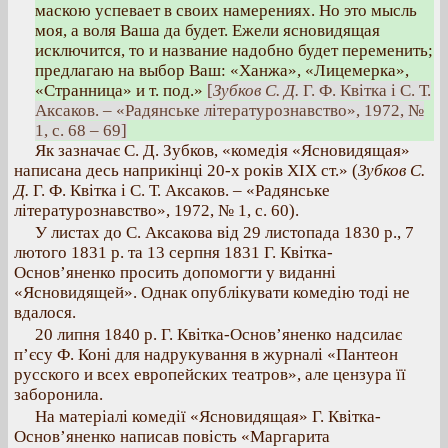
маскою успевает в своих намерениях. Но это мысль
моя, а воля Ваша да будет. Ежели ясновидящая
исключится, то и название надобно будет переменить;
предлагаю на выбор Ваш: «Ханжа», «Лицемерка»,
«Странница» и т. под.»
[
Зубков С. Д.
Г. Ф. Квітка і С. Т.
Аксаков. – «Радянське літературознавство», 1972, №
1, с. 68 – 69]
Як зазначає С. Д. Зубков, «комедія «Ясновидящая»
написана десь наприкінці 20-х років XIX ст.» (
Зубков С.
Д.
Г. Ф. Квітка і С. Т. Аксаков. – «Радянське
літературознавство», 1972, № 1, с. 60).
У листах до С. Аксакова від 29 листопада 1830 р., 7
лютого 1831 р. та 13 серпня 1831 Г. Квітка-
Основ’яненко просить допомогти у виданні
«Ясновидящей». Однак опублікувати комедію тоді не
вдалося.
20 липня 1840 р. Г. Квітка-Основ’яненко надсилає
п’єсу Ф. Коні для надрукування в журналі «Пантеон
русского и всех европейских театров», але цензура її
заборонила.
На матеріалі комедії «Ясновидящая» Г. Квітка-
Основ’яненко написав повість «Маргарита