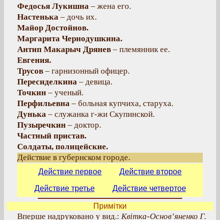
Федосья Лукишна
– жена его.
Настенька
– дочь их.
Майор Достойнов.
Маргарита Чернодушкина.
Антип Макарыч Дрянев
– племянник ее.
Евгения.
Трусов
– гарнизонный офицер.
Пересиделкина
– девица.
Точкин
– ученый.
Перфильевна
– больная купчиха, старуха.
Дунька
– служанка г-жи Скупинской.
Пузыречкин
– доктор.
Частный пристав.
Солдаты, полицейские.
Действие в губернском городе.
Действие первое
Действие второе
Действие третье
Действие четвертое
Примітки
Вперше надруковано у вид.:
Квітка-Основ’яненко Г.