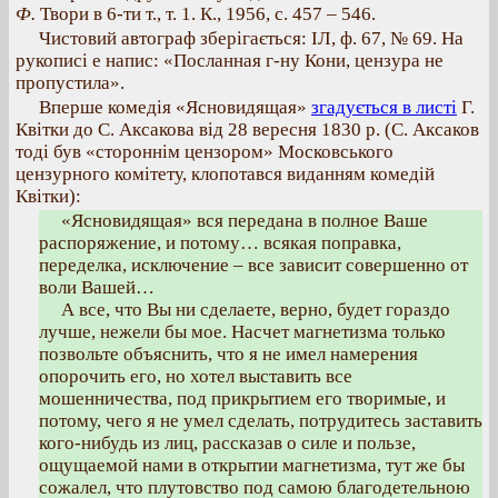
Ф.
Твори в 6-ти т., т. 1. К., 1956, с. 457 – 546.
Чистовий автограф зберігається: ІЛ, ф. 67, № 69. На
рукописі е напис: «Посланная г-ну Кони, цензура не
пропустила».
Вперше комедія «Ясновидящая»
згадується в листі
Г.
Квітки до С. Аксакова від 28 вересня 1830 р. (С. Аксаков
тоді був «стороннім цензором» Московського
цензурного комітету, клопотався виданням комедій
Квітки):
«Ясновидящая» вся передана в полное Ваше
распоряжение, и потому… всякая поправка,
переделка, исключение – все зависит совершенно от
воли Вашей…
А все, что Вы ни сделаете, верно, будет гораздо
лучше, нежели бы мое. Насчет магнетизма только
позвольте объяснить, что я не имел намерения
опорочить его, но хотел выставить все
мошенничества, под прикрытием его творимые, и
потому, чего я не умел сделать, потрудитесь заставить
кого-нибудь из лиц, рассказав о силе и пользе,
ощущаемой нами в открытии магнетизма, тут же бы
сожалел, что плутовство под самою благодетельною