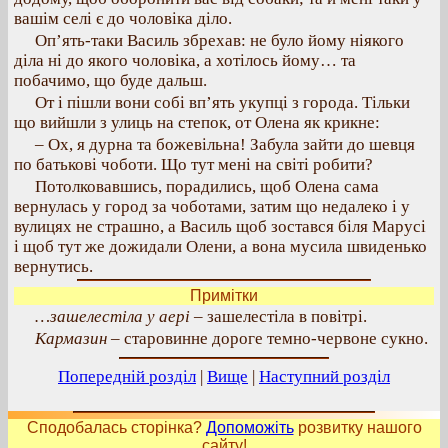
вашім селі є до чоловіка діло.
Оп’ять-таки Василь збрехав: не було йому ніякого
діла ні до якого чоловіка, а хотілось йому… та
побачимо, що буде дальш.
От і пішли вони собі вп’ять укупці з города. Тільки
що вийшли з улиць на степок, от Олена як крикне:
– Ох, я дурна та божевільна! Забула зайти до шевця
по батькові чоботи. Що тут мені на світі робити?
Потолковавшись, порадились, щоб Олена сама
вернулась у город за чоботами, затим що недалеко і у
вулицях не страшно, а Василь щоб зостався біля Марусі
і щоб тут же дожидали Олени, а вона мусила швиденько
вернутись.
Примітки
…зашелестіла у аері
– зашелестіла в повітрі.
Кармазин –
старовинне дороге темно-червоне сукно.
Попередній розділ
|
Вище
|
Наступний розділ
Сподобалась сторінка?
Допоможіть
розвитку нашого
сайту!