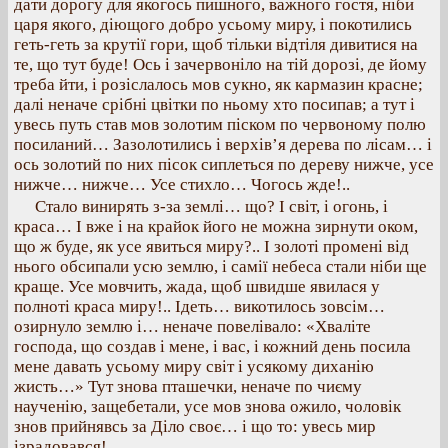
дати дорогу для якогось пишного, важного гостя, ніби
царя якого, діющого добро усьому миру, і покотились
геть-геть за крутії гори, щоб тільки відтіля дивитися на
те, що тут буде! Ось і зачервоніло на тій дорозі, де йому
треба йти, і розіслалось мов сукно, як кармазин красне;
далі неначе срібні цвітки по ньому хто посипав; а тут і
увесь путь став мов золотим піском по червоному полю
посиланий… Зазолотились і верхів’я дерева по лісам… і
ось золотий по них пісок сиплеться по дереву нижче, усе
нижче… нижче… Усе стихло… Чогось жде!..
Стало винирять з-за землі… що? І світ, і огонь, і
краса… І вже і на крайок його не можна зирнути оком,
що ж буде, як усе явиться миру?.. І золоті промені від
нього обсипали усю землю, і самії небеса стали ніби ще
краще. Усе мовчить, жада, щоб швидше явилася у
полноті краса миру!.. Ідеть… викотилось зовсім…
озирнуло землю і… неначе повелівало: «Хваліте
господа, що создав і мене, і вас, і кожний день посила
мене давать усьому миру світ і усякому диханію
жисть…» Тут знова пташечки, неначе по чиєму
наученію, защебетали, усе мов знова ожило, чоловік
знов прийнявсь за Діло своє… і що то: увесь мир
ізрадовався!..