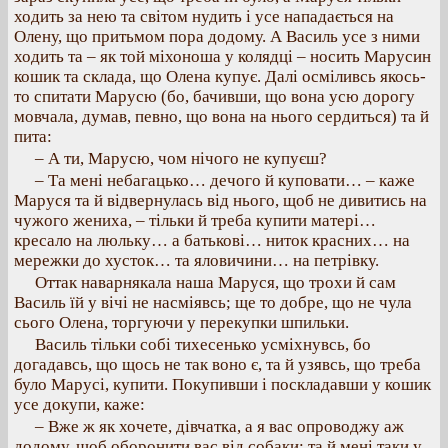
ходить за нею та світом нудить і усе нападається на
Олену, що притьмом пора додому. А Василь усе з ними
ходить та – як той міхоноша у колядці – носить Марусин
кошик та склада, що Олена купує. Далі осміливсь якось-
то спитати Марусю (бо, бачивши, що вона усю дорогу
мовчала, думав, певно, що вона на нього сердиться) та й
пита:
– А ти, Марусю, чом нічого не купуєш?
– Та мені небагацько… дечого й куповати… – каже
Маруся та й відвернулась від нього, щоб не дивитись на
чужого жениха, – тільки й треба купити матері…
кресало на люльку… а батькові… ниток красних… на
мережки до хусток… та яловичини… на петрівку.
Оттак наварнякала наша Маруся, що трохи й сам
Василь їй у вічі не насміявсь; ще то добре, що не чула
сього Олена, торгуючи у перекупки шпильки.
Василь тільки собі тихесенько усміхнувсь, бо
догадавсь, що щось не так воно є, та й узявсь, що треба
було Марусі, купити. Покупивши і поскладавши у кошик
усе докупи, каже:
– Вже ж як хочете, дівчатка, а я вас опроводжу аж
додому, щоб оборонити вас від собаки; та й мені таки у