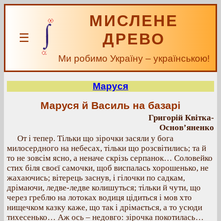
МИСЛЕНЕ
ДРЕВО
☰
Ми робимо Україну – українською!
Маруся
Маруся й Василь на базарі
Григорій Квітка-
Основ’яненко
От і тепер. Тільки що зірочки засяли у бога
милосердного на небесах, тільки що розсвітились; та й
то не зовсім ясно, а неначе скрізь серпанок… Соловейко
стих біля своєї самочки, щоб виспалась хорошенько, не
жахаючись; вітерець заснув, і гілочки по садкам,
дрімаючи, ледве-ледве колишуться; тільки й чути, що
через греблю на лотоках водиця цідиться і мов хто
нищечком казку каже, що так і дрімається, а то усюди
тихесенько… Аж ось – недовго: зірочка покотилась…