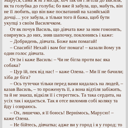
Маруся, сама ж ні з місця, хоч так би і летіла до Василя,
як та голубка до голуба; бо вже й забула, що, мабуть, він
не її любить, що він вже посватаний на хазяйській
дочці… усе забула, а тільки того й бажа, щоб бути
укупці з своїм Василечком.
От як почув Василь, що дівчата вже за ним гомонять,
озирнувсь до них, зняв шапочку, поклонивсь і каже:
– Добридень, дівчата. Боже вам помагай!
– Спасибі! Нехай і вам бог помага! – казали йому ув
один голос дівчата.
От їм і каже Василь: – Чи не бігла проти вас яка
собака?
– Цур їй, пек від нас! – каже Олена. – Ми її не бачили;
хіба де біга?
– Ось тутечки тільки перед вами кидалась на людей, –
казав Василь, – то проженуть її, а вона відтіля забіжить,
та й не знаєш, відкіля її і стерегтись. Та така сердита, на
усіх так і кидається. Так я отсе виломив собі коляку та
йду і озираюсь.
– Ох, лишечко, я її боюсь! Вернімось, Марусю! –
каже Олена.
– Не бійтесь, дівчатка; адже ви у город і я у город; то