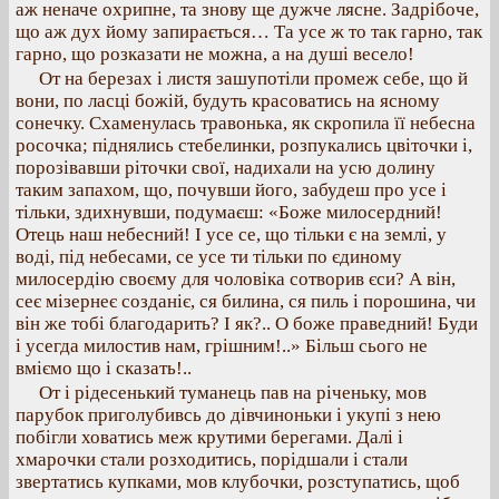
аж неначе охрипне, та знову ще дужче лясне. Задрібоче,
що аж дух йому запирається… Та усе ж то так гарно, так
гарно, що розказати не можна, а на душі весело!
От на березах і листя зашупотіли промеж себе, що й
вони, по ласці божій, будуть красоватись на ясному
сонечку. Схаменулась травонька, як скропила її небесна
росочка; піднялись стебелинки, розпукались цвіточки і,
порозівавши ріточки свої, надихали на усю долину
таким запахом, що, почувши його, забудеш про усе і
тільки, здихнувши, подумаєш: «Боже милосердний!
Отець наш небесний! І усе се, що тільки є на землі, у
воді, під небесами, се усе ти тільки по єдиному
милосердію своєму для чоловіка сотворив єси? А він,
сеє мізернеє созданіє, ся билина, ся пиль і порошина, чи
він же тобі благодарить? І як?.. О боже праведний! Буди
і усегда милостив нам, грішним!..» Більш сього не
вміємо що і сказать!..
От і рідесенький туманець пав на річеньку, мов
парубок приголубивсь до дівчиноньки і укупі з нею
побігли ховатись меж крутими берегами. Далі і
хмарочки стали розходитись, порідшали і стали
звертатись купками, мов клубочки, розступатись, щоб