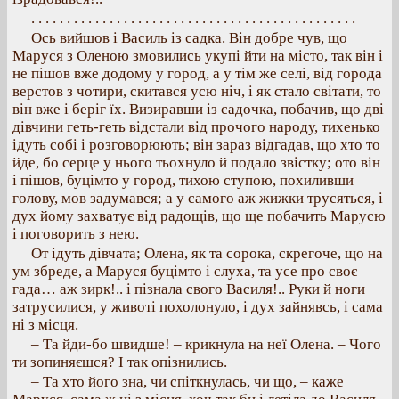
. . . . . . . . . . . . . . . . . . . . . . . . . . . . . . . . . . . . . . . . . . . . . .
Ось вийшов і Василь із садка. Він добре чув, що
Маруся з Оленою змовились укупі йти на місто, так він і
не пішов вже додому у город, а у тім же селі, від города
верстов з чотири, скитався усю ніч, і як стало світати, то
він вже і беріг їх. Визиравши із садочка, побачив, що дві
дівчини геть-геть відстали від прочого народу, тихенько
ідуть собі і розговорюють; він зараз відгадав, що хто то
йде, бо серце у нього тьохнуло й подало звістку; ото він
і пішов, буцімто у город, тихою ступою, похиливши
голову, мов задумався; а у самого аж жижки трусяться, і
дух йому захватує від радощів, що ще побачить Марусю
і поговорить з нею.
От ідуть дівчата; Олена, як та сорока, скрегоче, що на
ум збреде, а Маруся буцімто і слуха, та усе про своє
гада… аж зирк!.. і пізнала свого Василя!.. Руки й ноги
затрусилися, у животі похолонуло, і дух зайнявсь, і сама
ні з місця.
– Та йди-бо швидше! – крикнула на неї Олена. – Чого
ти зопиняєшся? І так опізнились.
– Та хто його зна, чи спіткнулась, чи що, – каже