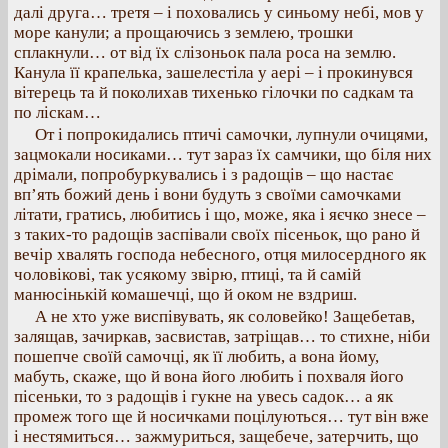
далі друга… третя – і поховались у синьому небі, мов у
море канули; а прощаючись з землею, трошки
сплакнули… от від їх слізоньок пала роса на землю.
Канула її крапелька, зашелестіла у аері – і прокинувся
вітерець та й поколихав тихенько гілочки по садкам та
по ліскам…
От і попрокидались птичі самочки, лупнули очицями,
зацмокали носиками… тут зараз їх самчики, що біля них
дрімали, попробуркувались і з радощів – що настає
вп’ять божий день і вони будуть з своїми самочками
літати, гратись, любитись і що, може, яка і яєчко знесе –
з таких-то радощів заспівали своїх пісеньок, що рано й
вечір хвалять господа небесного, отця милосердного як
чоловікові, так усякому звірю, птиці, та й самій
манюсінькій комашечці, що й оком не вздриш.
А не хто уже виспівувать, як соловейко! Защебетав,
залящав, зачиркав, засвистав, затріщав… то стихне, ніби
пошепче своїй самочці, як її любить, а вона йому,
мабуть, скаже, що й вона його любить і похваля його
пісеньки, то з радощів і гукне на увесь садок… а як
промеж того ще й носичками поцілуються… тут він вже
і нестямиться… зажмуриться, защебече, затерчить, що