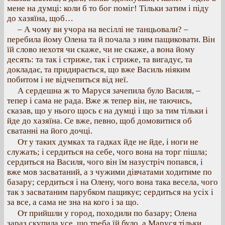
мене на думці: коли б то бог поміг! Тільки затим і піду
до хазяїна, щоб…
– А чому ви учора на весіллі не танцьовали? –
перебила йому Олена та й почала з ним пащиковати. Він
їй слово нехотя чи скаже, чи не скаже, а вона йому
десять: та так і стриже, так і стриже, та вигадує, та
докладає, та придирається, що вже Василь ніяким
побитом і не відчепиться від неї.
А сердешна ж то Маруся зачепила було Василя, –
тепер і сама не рада. Вже ж тепер він, не таючись,
сказав, що у нього щось є на думці і що за тим тільки і
йде до хазяїна. Се вже, певно, щоб домовитися об
сватанні на його дочці.
От у таких думках та гадках йде не йде, і ноги не
служать; і сердиться на себе, чого вона на торг пішла;
сердиться на Василя, чого він їм назустріч попався, і
вже мов засватаний, а з чужими дівчатами ходитиме по
базару; сердиться і на Олену, чого вона така весела, чого
так з засватаним парубком пащикує; сердиться на усіх і
за все, а сама не зна на кого і за що.
От прийшли у город, походили по базару; Олена
зараз скупила усе, що треба їй було, а Маруся тільки