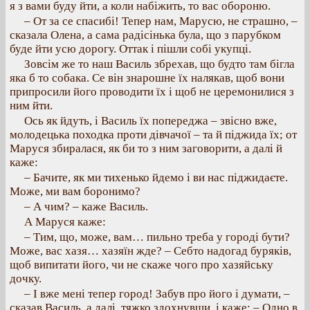
я з вами буду йти, а коли набіжить, то вас обороню.
– От за се спасибі! Тепер нам, Марусю, не страшно, –
сказала Олена, а сама радісінька була, що з парубком
буде йти усю дорогу. Оттак і пішли собі укупці.
Зовсім же то наш Василь збрехав, що будто там бігла
яка б то собака. Се він знарошне їх налякав, щоб вони
припросили його проводити їх і щоб не церемонилися з
ним йти.
Ось як йдуть, і Василь їх попереджа – звісно вже,
молодецька походка проти дівчачої – та й піджида їх; от
Маруся збиралася, як би то з ним заговорити, а далі й
каже:
– Бачите, як ми тихенько йдемо і ви нас піджидаєте.
Може, ми вам боронимо?
– А чим? – каже Василь.
А Маруся каже:
– Тим, що, може, вам… пильно треба у городі бути?
Може, вас хазя… хазяїн жде? – Себто надогад буряків,
щоб випитати його, чи не скаже чого про хазяйську
дочку.
– І вже мені тепер город! Забув про його і думати, –
сказав Василь, а далі, тяжко здохнувши, і каже: – Одно в