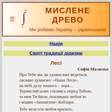
МИСЛЕНЕ
ДРЕВО
☰
Ми робимо Україну – українською!
Надія
Святі традиції дідизни
Лесі
Софія Малильо
Про Тебе ми, як здавна вже ведеться,
ласкаво думаємо: «Наша Леся»,
на небі духу нашого – зоря…
Тернистий шлях стеливсь перед Тобою,
та ним Ти йшла, покликана любов’ю
і віщим «Заповітом» Кобзаря.
Тебе вела ота любов крилата,