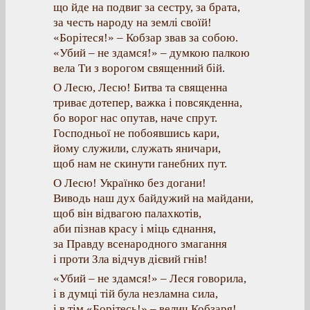
що йде на подвиг за сестру, за брата,
за честь народу на землі своїй!
«Борітеся!» – Кобзар звав за собою.
«Убий – не здамся!» – думкою палкою
вела Ти з ворогом священний бій.
О Лесю, Лесю! Битва та священна
триває дотепер, важка і повсякденна,
бо ворог нас опутав, наче спрут.
Господньої не побоявшись кари,
йому служили, служать яничари,
щоб нам не скинути ганебних пут.
О Лесю! Українко без догани!
Виводь наш дух байдужий на майдани,
щоб він відвагою палахкотів,
аби пізнав красу і міць єднання,
за Правду всенародного змагання
і проти Зла відчув дієвий гнів!
«Убий – не здамся!» – Леся говорила,
і в думці тій була незламна сила,
і в тім «Борітесь!» – велич Кобзаря!