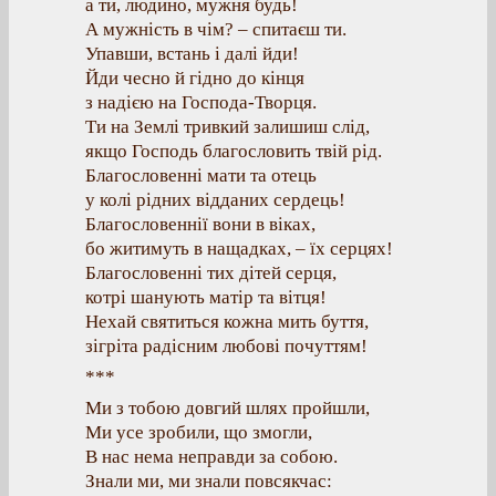
а ти, людино, мужня будь!
А мужність в чім? – спитаєш ти.
Упавши, встань і далі йди!
Йди чесно й гідно до кінця
з надією на Господа-Творця.
Ти на Землі тривкий залишиш слід,
якщо Господь благословить твій рід.
Благословенні мати та отець
у колі рідних відданих сердець!
Благословеннії вони в віках,
бо житимуть в нащадках, – їх серцях!
Благословенні тих дітей серця,
котрі шанують матір та вітця!
Нехай святиться кожна мить буття,
зігріта радісним любові почуттям!
***
Ми з тобою довгий шлях пройшли,
Ми усе зробили, що змогли,
В нас нема неправди за собою.
Знали ми, ми знали повсякчас: