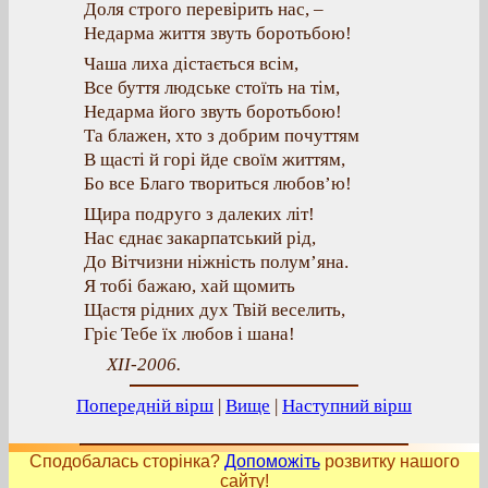
Доля строго перевірить нас, –
Недарма життя звуть боротьбою!
Чаша лиха дістається всім,
Все буття людське стоїть на тім,
Недарма його звуть боротьбою!
Та блажен, хто з добрим почуттям
В щасті й горі йде своїм життям,
Бо все Благо твориться любов’ю!
Щира подруго з далеких літ!
Нас єднає закарпатський рід,
До Вітчизни ніжність полум’яна.
Я тобі бажаю, хай щомить
Щастя рідних дух Твій веселить,
Гріє Тебе їх любов і шана!
XII-2006.
Попередній вірш
|
Вище
|
Наступний вірш
Сподобалась сторінка?
Допоможіть
розвитку нашого
сайту!