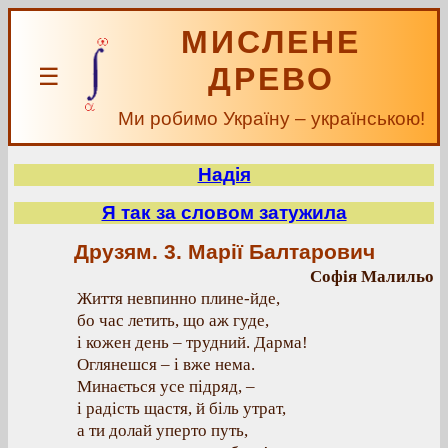
МИСЛЕНЕ
ДРЕВО
☰
Ми робимо Україну – українською!
Надія
Я так за словом затужила
Друзям. 3. Марії Балтарович
Софія Малильо
Життя невпинно плине-йде,
бо час летить, що аж гуде,
і кожен день – трудний. Дарма!
Оглянешся – і вже нема.
Минається усе підряд, –
і радість щастя, й біль утрат,
а ти долай уперто путь,