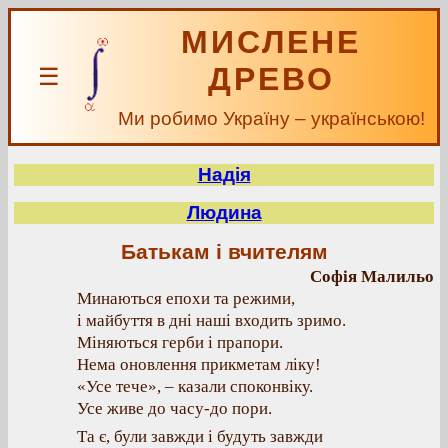
МИСЛЕНЕ
ДРЕВО
☰
Ми робимо Україну – українською!
Надія
Людина
Батькам і вчителям
Софія Малильо
Минаються епохи та режими,
і майбуття в дні наші входить зримо.
Міняються герби і прапори.
Нема оновлення прикметам ліку!
«Усе тече», – казали споконвіку.
Усе живе до часу-до пори.
Та є, були завжди і будуть завжди