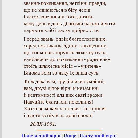
звання-покликання, нетлінні правди,
що не минаються в бігу часів.
Благословенні дні того дитяти,
кому день в день дбайливі батько й мати
дарують хліб і ласку добрих слів.
І серед звань, одвік благословенних,
серед покликань гідних і священних,
що споконвік торують людству путь,
найближче до покликання «родитель»
стоїть шляхетна місія – «учитель».
Відома всім зв’язку їх вища суть.
То ж дяка вам, трудівники сумлінні,
вам, друзі діток вірні й незамінні
й невтомності для них святі зразки!
Навчайте блага юні покоління!
Хвала всім вам за подвиг, за горіння
і щастя-успіхів на довгії роки!
28/IX-1991.
Попередній вірш
|
Вище
|
Наступний вірш